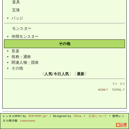
道具
宝珠
バッジ
モンスター
仲間モンスター
その他
音楽
俗称・通称
関連人物・団体
その他
〔
人気
/
今日人気
〕〔
最新
〕
T.
?
Y.
?
NOW.
?
TOTAL.
?
レンタルWIKI by
WIKIWIKI.jp*
/ Designed by
Olivia
/
広告について
/ 無料レン
タル掲示板
zawazawa