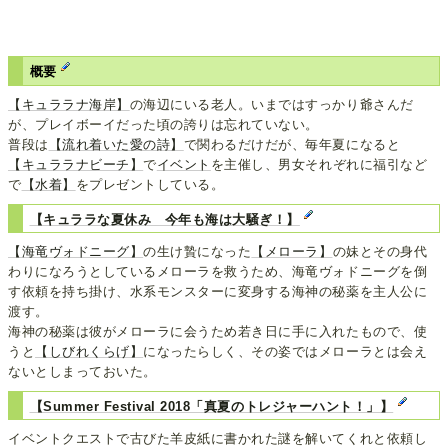
概要
【キュララナ海岸】
の海辺にいる老人。いまではすっかり爺さんだ
が、プレイボーイだった頃の誇りは忘れていない。
普段は
【流れ着いた愛の詩】
で関わるだけだが、毎年夏になると
【キュララナビーチ】
で
イベント
を主催し、男女それぞれに福引など
で
【水着】
をプレゼントしている。
【キュララな夏休み 今年も海は大騒ぎ！】
【海竜ヴォドニーグ】
の生け贄になった
【メローラ】
の妹とその身代
わりになろうとしているメローラを救うため、海竜ヴォドニーグを倒
す依頼を持ち掛け、水系モンスターに変身する海神の秘薬を主人公に
渡す。
海神の秘薬は彼がメローラに会うため若き日に手に入れたもので、使
うと
【しびれくらげ】
になったらしく、その姿ではメローラとは会え
ないとしまっておいた。
【Summer Festival 2018「真夏のトレジャーハント！」】
イベントクエストで古びた羊皮紙に書かれた謎を解いてくれと依頼し