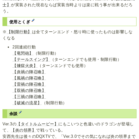
士】
が実装された現在ならば実装当時よりは楽に戦う事が出来るだろ
う。
使用とくぎ
※
【制限行動】
は全てターンエンド・怒り時に使ったものは影響しな
くなる
2回連続行動
【竜閃砲】
（制限行動）
【テールスイング】
（ターンエンドでも使用・制限行動）
【煉獄火炎】
（ターンエンドでも使用）
【炎禍の陣召喚】
【風禍の陣召喚】
【雷禍の陣召喚】
【双禍の陣召喚】
【三禍の陣召喚】
【破滅の流星】
（制限行動）
余談
Ver.3の
【タイトルムービー】
にもこいつと色違いのドラゴンが登場し
て、
【炎の領界】
で戦っている。
安西先生は後々のDQXTVで、「Ver.3.0でその気になれば炎の領界まで