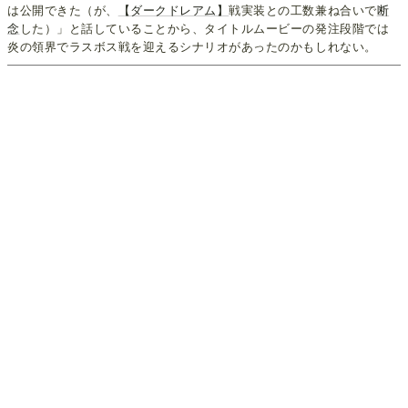
は公開できた（が、
【ダークドレアム】
戦実装との工数兼ね合いで
断
念
した）」と話していることから、タイトルムービーの発注段階では
炎の領界でラスボス戦を迎えるシナリオがあったのかもしれない。