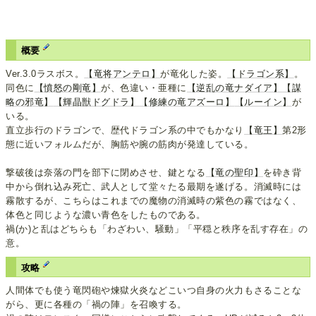
概要
Ver.3.0ラスボス。
【竜将アンテロ】
が竜化した姿。
【ドラゴン系】
。
同色に
【憤怒の剛竜】
が、色違い・亜種に
【逆乱の竜ナダイア】
【謀
略の邪竜】
【輝晶獣ドグドラ】
【修練の竜アズーロ】
【ルーイン】
が
いる。
直立歩行のドラゴンで、歴代ドラゴン系の中でもかなり
【竜王】
第2形
態に近いフォルムだが、胸筋や腕の筋肉が発達している。
撃破後は奈落の門を部下に閉めさせ、鍵となる
【竜の聖印】
を砕き背
中から倒れ込み死亡、武人として堂々たる最期を遂げる。消滅時には
霧散するが、こちらはこれまでの魔物の消滅時の紫色の霧ではなく、
体色と同じような濃い青色をしたものである。
禍(か)と乱はどちらも「わざわい、騒動」「平穏と秩序を乱す存在」の
意。
攻略
人間体でも使う竜閃砲や煉獄火炎などこいつ自身の火力もさることな
がら、更に各種の「禍の陣」を召喚する。