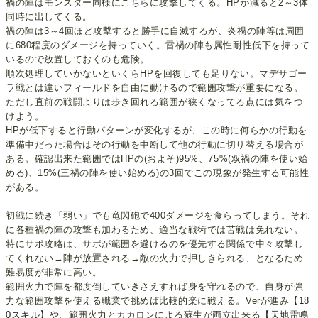
禍の陣はモンスター同様にこちらに攻撃してくる。HPが減ると2～3体
同時に出してくる。
禍の陣は3～4回ほど攻撃すると勝手に自滅するが、炎禍の陣等は周囲
に680程度のダメージを持っていく。雷禍の陣も属性耐性低下を持って
いるので放置しておくのも危険。
順次処理していかないといくらHPを回復しても足りない。マデサゴー
ラ戦とは違いフィールドを自由に動けるので範囲攻撃が重要になる。
ただし直前の戦闘よりは歩き回れる範囲が狭くなってる点には気をつ
けよう。
HPが低下すると行動パターンが変化するが、この時に何らかの行動を
準備中だった場合はその行動を中断して他の行動に切り替える場合が
ある。確認出来た範囲ではHPの(およそ)95%、75%(双禍の陣を使い始
める)、15%(三禍の陣を使い始める)の3回でこの現象が発生する可能性
がある。
初戦に続き「弱い」でも竜閃砲で400ダメージを食らってしまう。それ
に各種禍の陣の攻撃も加わるため、適当な戦術では苦戦は免れない。
特にサポ攻略は、サポが範囲を避けるのを優先する関係で中々攻撃し
てくれない→陣が放置される→敵の火力で押しきられる、となるため
難易度が非常に高い。
範囲火力で陣を都度倒していきさえすれば身を守れるので、自身が強
力な範囲攻撃を使える職業で挑めば比較的楽に戦える。Verが進み
【18
0スキル】
や、範囲火力とカカロンによる蘇生が両立出来る
【天地雷鳴