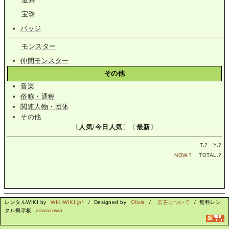
宝珠
バッジ
モンスター
仲間モンスター
その他
音楽
俗称・通称
関連人物・団体
その他
〔
人気
/
今日人気
〕〔
最新
〕
T.
?
Y.
?
NOW.
?
TOTAL.
?
レンタルWIKI by
WIKIWIKI.jp*
/ Designed by
Olivia
/
広告について
/ 無料レン
タル掲示板
zawazawa