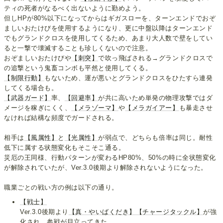
ティの死者がなるべく出ないように勤めよう。
但しHPが80%以下になってからはギガスローを、ターンエンドでおぞ
ましいおたけびを使用するようになり、更に中盤以降はターンエンド
でもグランドクロスを使用してくるため、あまり大人数で壁をしてい
ると一撃で壊滅することも珍しくないので注意。
おぞましいおたけびや
【刺突】
で吹っ飛ばされる→グランドクロスで
の追撃という鬼畜コンボも平然と使用してくる。
【制限行動】
もないため、運が悪いとグランドクロスをひたすら連発
してくる場合も。
【武器ガード】
率、
【回避率】
が共に高いため単発の物理攻撃ではダ
メージを稼ぎにくく、
【メラゾーマ】
や
【メラガイアー】
も暴走させ
なければ結構な頻度でガードされる。
相手は
【風属性】
と
【光属性】
が弱点で、どちらも倍率は同じ。耐性
低下に属する状態変化もそこそこ通る。
災厄の王同様、行動パターンが変わるHP80%、50%の時に全状態変化
が解除されていたが、Ver.3.0後期より解除されないようになった。
職業ごとの戦い方の例は以下の通り。
【戦士】
Ver.3.0後期より
【真・やいばくだき】
【チャージタックル】
が強
化され、参戦が目立ってきた。