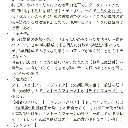
特に真・やいばくだきによる攻撃力低下で、ダークドレアムの一
撃で即死する危険を減らせるのが大きい。一方で
【たいあたり】
は「休み」が入らずに行動の再抽選でグランドクロスや魔神の絶
技を誘発する危険性もあるので、使用するタイミングには注意が
必要である。
【魔法使い】
初期は野良の参加へのハードルが低いのもあって魔法使い＋僧侶
のツーマンセル×4の構成による
四方に分散する戦法
が多かった
が、物理構成での様々な対策や火力アップが進んだことから下火
になった。
現在も火力としては弱くはないが、野良だと
【超暴走魔法陣】
を
複数人で共有しづらく、そもそも陣に乗って戦い続けるのが難し
いのがやや難点。
【魔法戦士】
フォースと
【フォースブレイク】
で短期決戦を狙う。前述の通り
風・光弱点なので
【ストームフォース】
か
【ライトフォース】
を
使おう。
【隠者のタロット】
【グランドクロス】
【ドラゴンソウル】
など
で
雷/風属性耐性低下
が発生する機会が多く、また相手が使う強力
な雷攻撃の対策に「ストームフォースの護り」を着けているプレ
イヤーもいるため総合的にはストームの方が便利なことが多い。
【レンジャー】