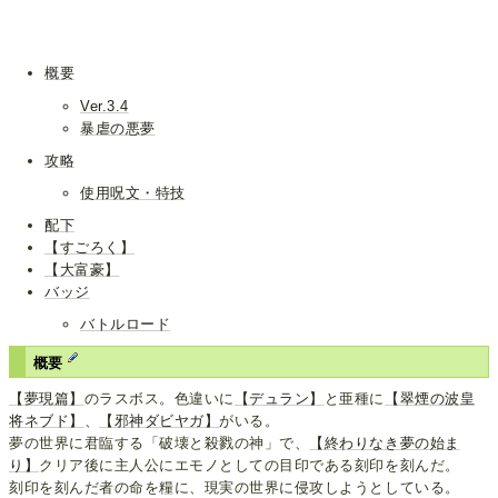
概要
Ver.3.4
暴虐の悪夢
攻略
使用呪文・特技
配下
【すごろく】
【大富豪】
バッジ
バトルロード
概要
【夢現篇】
のラスボス。色違いに
【デュラン】
と亜種に
【翠煙の波皇
将ネブド】
、
【邪神ダビヤガ】
がいる。
夢の世界に君臨する「破壊と殺戮の神」で、
【終わりなき夢の始ま
り】
クリア後に主人公にエモノとしての目印である刻印を刻んだ。
刻印を刻んだ者の命を糧に、現実の世界に侵攻しようとしている。