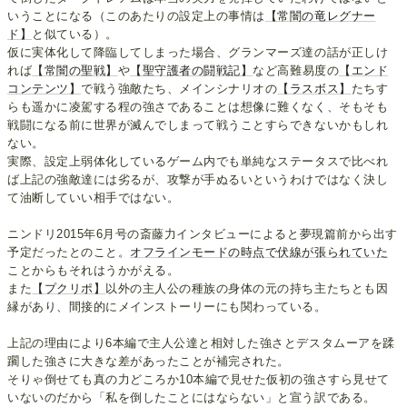
いうことになる（このあたりの設定上の事情は
【常闇の竜レグナー
ド】
と似ている）。
仮に実体化して降臨してしまった場合、グランマーズ達の話が正しけ
れば
【常闇の聖戦】
や
【聖守護者の闘戦記】
など高難易度の
【エンド
コンテンツ】
で戦う強敵たち、メインシナリオの
【ラスボス】
たちす
らも遥かに凌駕する程の強さであることは想像に難くなく、そもそも
戦闘になる前に世界が滅んでしまって戦うことすらできないかもしれ
ない。
実際、設定上弱体化しているゲーム内でも単純なステータスで比べれ
ば上記の強敵達には劣るが、攻撃が手ぬるいというわけではなく決し
て油断していい相手ではない。
ニンドリ2015年6月号の斎藤力インタビューによると夢現篇前から出す
予定だったとのこと。
オフラインモードの時点で伏線が張られていた
ことからもそれはうかがえる。
また
【プクリポ】
以外の主人公の種族の身体の元の持ち主たちとも因
縁があり、間接的にメインストーリーにも関わっている。
上記の理由により6本編で主人公達と相対した強さとデスタムーアを蹂
躙した強さに大きな差があったことが補完された。
そりゃ倒せても真の力どころか10本編で見せた仮初の強さすら見せて
いないのだから「私を倒したことにはならない」と宣う訳である。