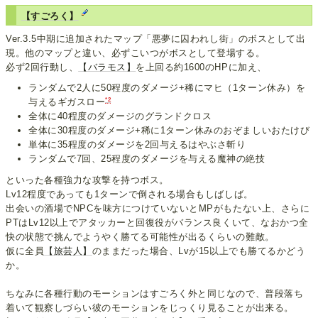
【すごろく】
Ver.3.5中期に追加されたマップ「悪夢に囚われし街」のボスとして出
現。他のマップと違い、必ずこいつがボスとして登場する。
必ず2回行動し、
【バラモス】
を上回る約1600のHPに加え、
ランダムで2人に50程度のダメージ+稀にマヒ（1ターン休み）を
*2
与えるギガスロー
全体に40程度のダメージのグランドクロス
全体に30程度のダメージ+稀に1ターン休みのおぞましいおたけび
単体に35程度のダメージを2回与えるはやぶさ斬り
ランダムで7回、25程度のダメージを与える魔神の絶技
といった各種強力な攻撃を持つボス。
Lv12程度であっても1ターンで倒される場合もしばしば。
出会いの酒場でNPCを味方につけていないとMPがもたない上、さらに
PTはLv12以上でアタッカーと回復役がバランス良くいて、なおかつ全
快の状態で挑んでようやく勝てる可能性が出るくらいの難敵。
仮に全員
【旅芸人】
のままだった場合、Lvが15以上でも勝てるかどう
か。
ちなみに各種行動のモーションはすごろく外と同じなので、普段落ち
着いて観察しづらい彼のモーションをじっくり見ることが出来る。