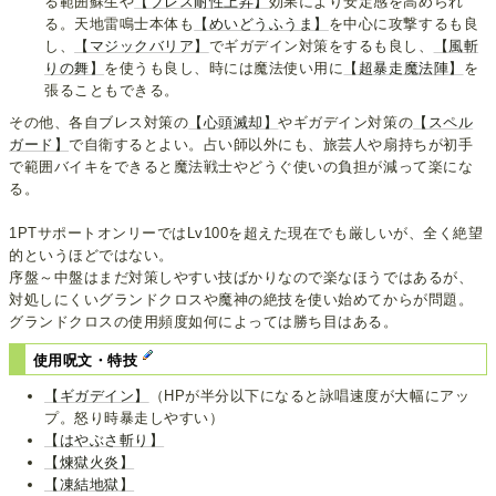
る範囲蘇生や
【ブレス耐性上昇】
効果により安定感を高められ
る。天地雷鳴士本体も
【めいどうふうま】
を中心に攻撃するも良
し、
【マジックバリア】
でギガデイン対策をするも良し、
【風斬
りの舞】
を使うも良し、時には魔法使い用に
【超暴走魔法陣】
を
張ることもできる。
その他、各自ブレス対策の
【心頭滅却】
やギガデイン対策の
【スペル
ガード】
で自衛するとよい。占い師以外にも、旅芸人や扇持ちが初手
で範囲バイキをできると魔法戦士やどうぐ使いの負担が減って楽にな
る。
1PTサポートオンリーではLv100を超えた現在でも厳しいが、全く絶望
的というほどではない。
序盤～中盤はまだ対策しやすい技ばかりなので楽なほうではあるが、
対処しにくいグランドクロスや魔神の絶技を使い始めてからが問題。
グランドクロスの使用頻度如何によっては勝ち目はある。
使用呪文・特技
【ギガデイン】
（HPが半分以下になると詠唱速度が大幅にアッ
プ。怒り時暴走しやすい）
【はやぶさ斬り】
【煉獄火炎】
【凍結地獄】