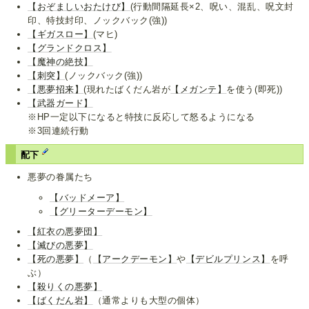
【おぞましいおたけび】
(行動間隔延長×2、呪い、混乱、呪文封
印、特技封印、ノックバック(強))
【ギガスロー】
(マヒ)
【グランドクロス】
【魔神の絶技】
【刺突】
(ノックバック(強))
【悪夢招来】
(現れたばくだん岩が
【メガンテ】
を使う(即死))
【武器ガード】
※HP一定以下になると特技に反応して怒るようになる
※3回連続行動
配下
悪夢の眷属たち
【バッドメーア】
【グリーターデーモン】
【紅衣の悪夢団】
【滅びの悪夢】
【死の悪夢】
（
【アークデーモン】
や
【デビルプリンス】
を呼
ぶ）
【殺りくの悪夢】
【ばくだん岩】
（通常よりも大型の個体）