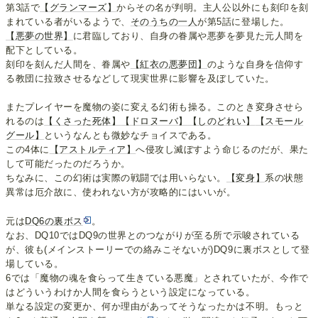
第3話で
【グランマーズ】
からその名が判明。主人公以外にも刻印を刻
まれている者がいるようで、
そのうちの一人
が第5話に登場した。
【悪夢の世界】
に君臨しており、自身の眷属や悪夢を夢見た元人間を
配下としている。
刻印を刻んだ人間を、眷属や
【紅衣の悪夢団】
のような自身を信仰す
る教団に拉致させるなどして現実世界に影響を及ぼしていた。
またプレイヤーを魔物の姿に変える幻術も操る。このとき変身させら
れるのは
【くさった死体】
【ドロヌーバ】
【しのどれい】
【スモール
グール】
というなんとも微妙なチョイスである。
この4体に
【アストルティア】
へ侵攻し滅ぼすよう命じるのだが、果た
して可能だったのだろうか。
ちなみに、この幻術は実際の戦闘では用いらない。
【変身】
系の状態
異常は厄介故に、使われない方が攻略的にはいいが。
元は
DQ6の裏ボス
。
なお、DQ10ではDQ9の世界とのつながりが至る所で示唆されている
が、彼も(メインストーリーでの絡みこそないが)DQ9に裏ボスとして登
場している。
6では「魔物の魂を食らって生きている悪魔」とされていたが、今作で
はどういうわけか人間を食らうという設定になっている。
単なる設定の変更か、何か理由があってそうなったかは不明。もっと