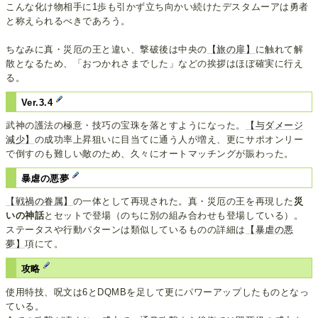
こんな化け物相手に1歩も引かず立ち向かい続けたデスタムーアは勇者
と称えられるべきであろう。
ちなみに真・災厄の王と違い、撃破後は中央の
【旅の扉】
に触れて解
散となるため、「おつかれさまでした」などの挨拶はほぼ確実に行え
る。
Ver.3.4
武神の護法の極意・技巧の宝珠を落とすようになった。
【与ダメージ
減少】
の成功率上昇狙いに目当てに通う人が増え、更にサポオンリー
で倒すのも難しい敵のため、久々にオートマッチングが賑わった。
暴虐の悪夢
【戦禍の眷属】
の一体として再現された。真・災厄の王を再現した
災
いの神話
とセットで登場（のちに別の組み合わせも登場している）。
ステータスや行動パターンは類似しているものの詳細は
【暴虐の悪
夢】
項にて。
攻略
使用特技、呪文は6とDQMBを足して更にパワーアップしたものとなっ
ている。