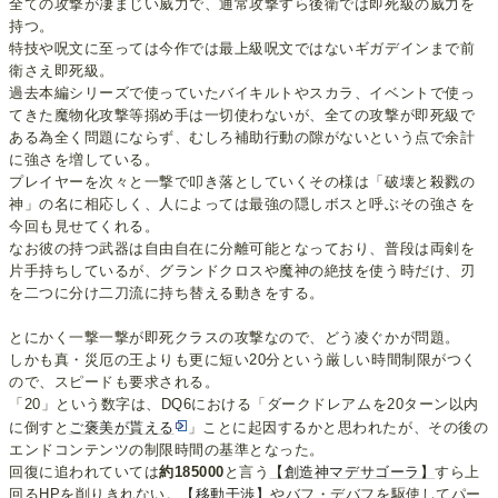
全ての攻撃が凄まじい威力で、通常攻撃すら後衛では即死級の威力を
持つ。
特技や呪文に至っては今作では最上級呪文ではないギガデインまで前
衛さえ即死級。
過去本編シリーズで使っていたバイキルトやスカラ、イベントで使っ
てきた魔物化攻撃等搦め手は一切使わないが、全ての攻撃が即死級で
ある為全く問題にならず、むしろ補助行動の隙がないという点で余計
に強さを増している。
プレイヤーを次々と一撃で叩き落としていくその様は「破壊と殺戮の
神」の名に相応しく、人によっては最強の隠しボスと呼ぶその強さを
今回も見せてくれる。
なお彼の持つ武器は自由自在に分離可能となっており、普段は両剣を
片手持ちしているが、グランドクロスや魔神の絶技を使う時だけ、刃
を二つに分け二刀流に持ち替える動きをする。
とにかく一撃一撃が即死クラスの攻撃なので、どう凌ぐかが問題。
しかも真・災厄の王よりも更に短い20分という厳しい時間制限がつく
ので、スピードも要求される。
「20」という数字は、DQ6における「ダークドレアムを20ターン以内
に倒すと
ご褒美が貰える
」ことに起因するかと思われたが、その後の
エンドコンテンツの制限時間の基準となった。
回復に追われていては
約185000
と言う
【創造神マデサゴーラ】
すら上
回るHPを削りきれない。
【移動干渉】
やバフ・デバフを駆使してパー