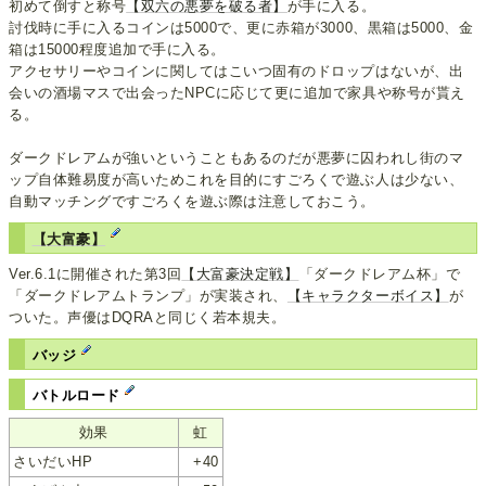
初めて倒すと称号
【双六の悪夢を破る者】
が手に入る。
討伐時に手に入るコインは5000で、更に赤箱が3000、黒箱は5000、金
箱は15000程度追加で手に入る。
アクセサリーやコインに関してはこいつ固有のドロップはないが、出
会いの酒場マスで出会ったNPCに応じて更に追加で家具や称号が貰え
る。
ダークドレアムが強いということもあるのだが悪夢に囚われし街のマ
ップ自体難易度が高いためこれを目的にすごろくで遊ぶ人は少ない、
自動マッチングですごろくを遊ぶ際は注意しておこう。
【大富豪】
Ver.6.1に開催された第3回
【大富豪決定戦】
「ダークドレアム杯」で
「ダークドレアムトランプ」が実装され、
【キャラクターボイス】
が
ついた。声優はDQRAと同じく若本規夫。
バッジ
バトルロード
効果
虹
さいだいHP
+40