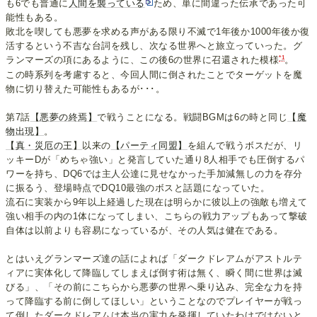
も6でも普通に
人間を襲っている
ため、単に間違った伝承であった可
能性もある。
敗北を喫しても悪夢を求める声がある限り不滅で1年後か1000年後か復
活するという不吉な台詞を残し、次なる世界へと旅立っていった。グ
*1
ランマーズの項にあるように、この後6の世界に召還された模様
。
この時系列を考慮すると、今回人間に倒されたことでターゲットを魔
物に切り替えた可能性もあるが･･･。
第7話
【悪夢の終焉】
で戦うことになる。戦闘BGMは6の時と同じ
【魔
物出現】
。
【真・災厄の王】
以来の
【パーティ同盟】
を組んで戦うボスだが、リ
ッキーDが「めちゃ強い」と発言していた通り8人相手でも圧倒するパ
ワーを持ち、DQ6では主人公達に見せなかった手加減無しの力を存分
に振るう、登場時点でDQ10最強のボスと話題になっていた。
流石に実装から9年以上経過した現在は明らかに彼以上の強敵も増えて
強い相手の内の1体になってしまい、こちらの戦力アップもあって撃破
自体は以前よりも容易になっているが、その人気は健在である。
とはいえグランマーズ達の話によれば「ダークドレアムがアストルテ
ィアに実体化して降臨してしまえば倒す術は無く、瞬く間に世界は滅
びる」、「その前にこちらから悪夢の世界へ乗り込み、完全な力を持
って降臨する前に倒してほしい」ということなのでプレイヤーが戦っ
て倒したダークドレアムは本当の実力を発揮していたわけではないと