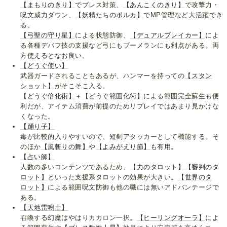
【まもりのきり】
でブレス対策、
【あんこくのきり】
で攻撃力・
呪文威力ダウン、
【妖精たちのポルカ】
でMP管理など大活躍でき
る。
【弓聖の守り星】
による状態防御、
【デュアルブレイカー】
によ
る各種デバフ技の支援など弓にもブーメランにも利点がある。両
方使えるとなお良い。
【どうぐ使い】
武器ガードされることもあるが、ハンマーを持っての
【スタン
ショット】
がそこそこ入る。
【どうぐ倍化術】
＋
【どうぐ範囲化術】
による範囲完全蘇生も便
利だが、アイテム消費が前提のためリプレイではあまり見かけな
くなった。
【踊り子】
毒が比較的入りやすいので、短剣アタッカーとして機能する。そ
のほか
【風斬りの舞】
や
【よみがえり節】
も有用。
【占い師】
人数の多いコンテンツであるため、
【力のタロット】
【審判のタ
ロット】
といった支援系タロットの効果が大きい。
【世界のタ
ロット】
による範囲呪文防御も他の職には無いアドバンテージで
ある。
【天地雷鳴士】
召喚する幻魔はやはりカカロン一択。
【ヒーリングオーラ】
によ