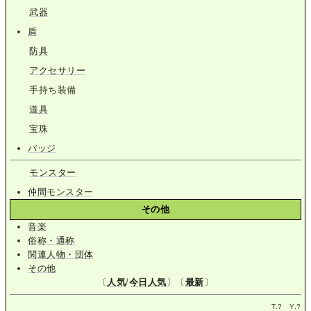
武器
盾
防具
アクセサリー
手持ち装備
道具
宝珠
バッジ
モンスター
仲間モンスター
その他
音楽
俗称・通称
関連人物・団体
その他
〔
人気
/
今日人気
〕〔
最新
〕
T.
?
Y.
?