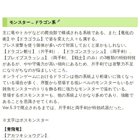
モンスター→ドラゴン系
主に竜やトカゲなどの爬虫類で構成される系統である。また
【竜化の
術】
や
【ドラゴラム】
で姿を変えた人々も属する。
ブレス攻撃を使う個体が多いので対策しておくと楽かもしれない。
【ドラゴン斬り】
（片手剣）、
【ドラゴンスラッシュ】
（両手剣）、
【ブレイブスラッシュ】
（両手剣、
【戦士】
のみ）の3種類の特効特技
があるが、やや守備力が高い傾向にあるため、片手剣では攻撃力不足
になりがちなのが悩ましいところ。
オンラインゲームにおけるドラゴンは他の系統より桁違いに強くなっ
ている場合が多く、序盤から登場する低レベルのモンスターもいるが
雑魚モンスターのトリを飾る程に強力なモンスターで溢れている。
登場するボスモンスターも、他の系統よりかなり多めであり、強敵で
あることを意識させてくれる。
Ver.5.3で廃止されるまでは、片手剣と両手剣が特効武器だった。
※太字はボスモンスター
【青飛竜】
【アカツキショウグン】