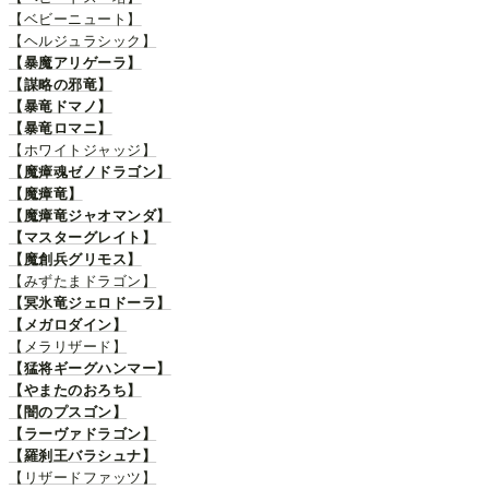
【ベビーニュート】
【ヘルジュラシック】
【暴魔アリゲーラ】
【謀略の邪竜】
【暴竜ドマノ】
【暴竜ロマニ】
【ホワイトジャッジ】
【魔瘴魂ゼノドラゴン】
【魔瘴竜】
【魔瘴竜ジャオマンダ】
【マスターグレイト】
【魔創兵グリモス】
【みずたまドラゴン】
【冥氷竜ジェロドーラ】
【メガロダイン】
【メラリザード】
【猛将ギーグハンマー】
【やまたのおろち】
【闇のプスゴン】
【ラーヴァドラゴン】
【羅刹王バラシュナ】
【リザードファッツ】