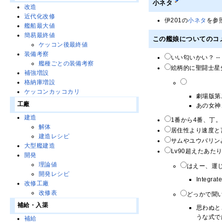
小ネタ
改造
近代化改修
伊201の
小ネタ
を参
艦船最大値
簡易最終値
この艦娘についてのコ
ケッコン後最終値
装備考察
いい匂いかい？ -
艦種ごとの装備考察
絵柄的に聖闘士星
補強増設
格納庫増設
それでも「
ケッコンカッコカリ
劇場版第
工廠
あの女神
建造
1番から4番、丁。
解体
居住性より速度と
建造レシピ
サムやユウバリン
大型艦建造
Lv90超えたあた
開発
理論値
はえー、運
開発レシピ
Integr
改修工廠
改修表
どっかで聞いた
補給・入渠
思わぬと
うな式で
補給