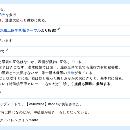
なる。
3改
を参照。
1
、運最大値
-1
と微妙に劣る。
潜水艦上位早見表/テーブル
より転送)
でいます
いて
と艤装の変化はないが、表情が微妙に変化している。
てきぱきこなす、潜水艦娘では頭一、艦娘全体で見ても屈指の有能秘書艦。
他の艦娘との交流はないが、唯一潜水母艦の
長鯨
が出てくる。
詰と味噌汁と沢庵。昼は妹と握った梅とおかかのおにぎりと、基本的に質素。
なフレイ特製鎮守府カレー……なのだが、珍しく
提督も調理に参加する
。
アップデートで、【Valentine】modeが実装された。
常時は同じなのだが、中破絵が描き下ろしとなっている。
ク：バレンタインmode