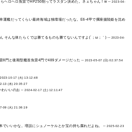
らヘロヘロ魚雷でHP250削ってラスダン決めた。ネェちゃん！w --
2023-04-
運艦だってくらい最終海域は独壇場だったな。E6-4甲で擱座揚陸姫を沈め
そんな体たらくでは勝てるものも勝てないんですよ(´；ω；｀) --
2023-04-
8門と後期型艦首魚雷4門で489ダメージだった --
2023-05-07 (日) 02:37:54
2023-10-17 (火) 13:12:48
2-13 (水) 20:35:27
わいいのお --
2024-02-17 (土) 12:11:47
7-09 (火) 21:36:19
本でいいかな。増設にシュノーケルとか宝の持ち腐れだよね。 --
2025-02-23