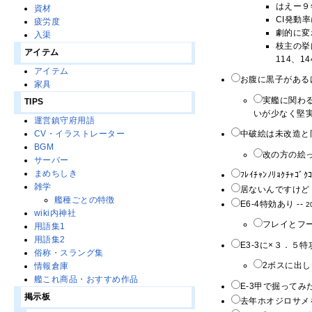
はえー９
資材
CI発動
疲労度
劇的に変
入渠
枝主の挙
アイテム
114、
アイテム
お腹に黒子がある
家具
実艦に関わ
TIPS
いが少なく堅実
運営鎮守府用語
CV・イラストレーター
中破絵は未改造と
BGM
改の方の絵っ
サーバー
まめちしき
ﾌﾚｲﾁｬﾝﾉﾘｮｸﾁｬｺﾞｸ
雑学
居ないんですけど 
艦種ごとの特徴
E6-4特効あり --
2
wiki内神社
フレイとフ
用語集1
用語集2
E3-3に×３．５特
俗称・スラング集
2ボスに出し
情報倉庫
艦これ商品・おすすめ作品
E-3甲で掘って
掲示板
去年ホオジロサメ