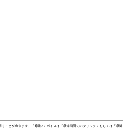
聞くことが出来ます。「母港3」ボイスは「母港画面でのクリック」もしくは「母港