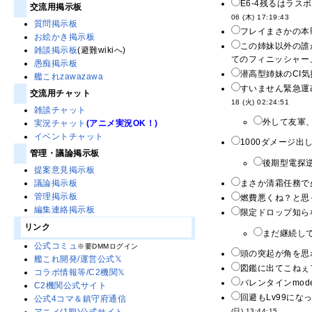
E6-4残るはラ
交流用掲示板
06 (木) 17:19:43
質問掲示板
フレイまさかの本戦
お絵かき掲示板
この姉妹以外の誰
雑談掲示板
(避難wikiへ)
てのフィニッシャー、
愚痴掲示板
潜高型姉妹のCI気
艦これzawazawa
すいません緊急運
交流用チャット
18 (火) 02:24:51
雑談チャット
外して友軍、
実況チャット
(アニメ実況OK！)
イベントチャット
1000ダメージ出
管理・議論掲示板
後期型電探逆
提案意見掲示板
まさか清霜任務で
議論掲示板
管理掲示板
燃費悪くね？と思
編集連絡掲示板
限定ドロップ知ら
リンク
まだ継続して
公式コミュ
※要DMMログイン
頭の突起が角を思
艦これ開発/運営公式𝕏
図鑑に出てこねぇ
コラボ情報等/C2機関𝕏
バレンタインmod
C2機関公式サイト
回避もLv99に
公式4コマ＆鎮守府通信
(日) 13:44:15