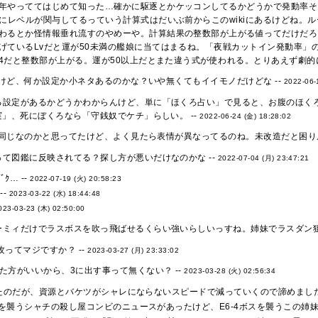
年やっててはじめて知った…確かに駆逐とかケッコンしてるかどうかで発動率そこ
率にレベルが関与してるっていう計算式はだいぶ前からこのwikiにあるけどね。ルート
わるとか怪情報垂れ流すのやめーや。計算結果の整数部が上がる値ってだけだろう
げているLvだと運が50未満の艦娘に当てはまるね。「夜戦カットイン発動率」の項に
144だと整数部が上がる。運が50以上だとまた違う式が使われる。とりあえず劇的
けど、何か設定か小ネタあるのかな？いや無くてもイイモノだけどな --
2022-06-
る設定があるかどうかわからんけど、単に「ほくろ占い」で見ると、お腹のほく
」、死にぼくろなら「守銭奴でケチ」らしい。 --
2022-06-24 (金) 18:28:02
同じなのかと思ってたけど、よく見たら表情が異なってるのね。未改造だと困り眉
て図鑑に反映されてる？探し方が悪いだけなのかな --
2022-07-04 (月) 23:47:21
ｺﾞｸ… --
2022-07-19 (火) 20:58:23
--
2023-03-22 (水) 18:44:48
023-03-23 (木) 02:50:00
ーミィだけでラスボスを吹っ飛ばせるくらい強いらしいっすね。姉妹でラスダン狙わ
攻ってマジですか？ --
2023-03-27 (月) 23:33:02
た方がいいから、3に出す事って無くない？ --
2023-03-28 (火) 02:56:34
みたのだが、資源とバケツがシャレにならないスピードで減っていくので諦めました。
を襲うシャチの殺し屋コンビのニュースがあったけど、E6-4ボスを襲うこの姉妹