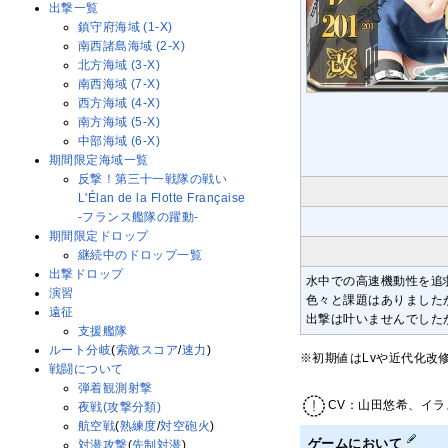
出撃一覧
鎮守府海域 (1-X)
南西諸島海域 (2-X)
北方海域 (3-X)
南西海域 (7-X)
西方海域 (4-X)
南方海域 (5-X)
中部海域 (6-X)
期間限定海域一覧
反撃！第三十一戦隊の戦い
L'Élan de la Flotte Française
-フランス艦隊の躍動-
期間限定ドロップ
継続中のドロップ一覧
出撃ドロップ
水中での高速機動性を追
演習
色々と課題はありました
遠征
出撃は叶いませんでした
支援艦隊
ルート分岐
(
索敵スコア
/
速力
)
※初期値はLvや近代化改
戦闘について
弾着観測射撃
CV：山田悠希、イラ
夜戦(攻撃分類)
航空戦
(
熟練度
/
対空砲火
)
ゲームにおいて
対潜攻撃
(
先制対潜
)