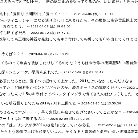
スボスのみって所でCI不発。「殿の妹に止めを譲ってやるのか、いい姉だ」と思った
中に2隻掘りで周回中に1隻って・・・ --
2023-04-06 (木) 23:13:47
かがフィニッシャーになる巡り合わせに恵まれたら、その艦娘は宗谷雪風以上の幸
おめでとう。 --
2023-04-07 (金) 19:09:50
持ち良すぎだろ --
2023-04-12 (水) 16:57:49
改修しても三種の神器が発動してもキラ付けしても祈ってもCIを出してくれません 
待てば？？？ --
2023-04-18 (火) 02:53:20
してるのって魚雷を改修したりしてるのかな？うちは未改修の後期型53cm艦首魚雷
探＋シュノーケル装備を忘れてた --
2023-05-07 (日) 02:38:49
必須になるとは。夏イベで掘れててよかった。201だけいなかったんだよなぁ --
ってたけど回避率がダントツだったのか。装備ボーナスの電探ください --
2023-1
なかったんで1-5のキラ付けでバレンタイングラで出てきたのはびっくりした か
いる明石掘りしてたら201も203も三回でた --
2024-03-30 (土) 13:50:30
わせるんですが・・・。早く角隠しを被せてあげなさいってことかな？ --
2024-0
フーミィは出て来てるのに --
2025-02-09 (日) 23:22:04
eの「妹」リンクが伊201の改造前になっている模様。 --
2025-02-14 (金) 21:11:28
なったらもう装備で上げる必要ないよね。そうなると雷装値と命中が高い後期魚雷2