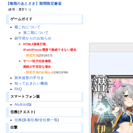
【梅雨のあとさき】期間限定邂逅
(参照：運営𝕏
1
)
ゲームガイド
艦これについて
第二期について
鎮守府からのお知らせ
HTML5版移行後、
iPad/iPhone環境で接続できない場合
・対応方法
(25/10/17)
サーバ近代化改修後、
接続が不安定な場合
・対応方法のお知らせ
(24/12/04)
新米提督の手引き
知っておきたい機能
FAQ
スマートフォン版
Android版
任務(クエスト)
任務
(
新着任務
/
全任務一覧
)
出撃