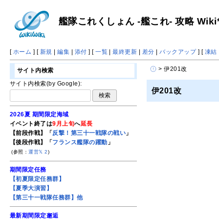
艦隊これくしょん -艦これ- 攻略 Wiki
[
ホーム
] [
新規
|
編集
|
添付
] [
一覧
|
最終更新
|
差分
|
バックアップ
] [
凍結
> 伊201改
サイト内検索
サイト内検索(by Google):
伊201改
2026夏 期間限定海域
イベント終了は
9月上旬
へ
延長
【前段作戦】「
反撃！第三十一戦隊の戦い
」
【後段作戦】「
フランス艦隊の躍動
」
(参照：
運営𝕏
2
)
期間限定任務
【初夏限定任務群】
【夏季大演習】
【第三十一戦隊任務群】他
最新期間限定邂逅