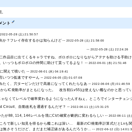
照。
メント
-
2022-05-28 (土) 21:50:57
矢か？フレイ存在するかは知らんけど --
2022-05-28 (土) 21:58:00
ダイの大冒険」のフレイザードよりはマシな気がする
--
2022-05-28 (土) 22:24:26
二作品目に出てくるキャラですね、ボロボロになりながらアテナを助ける手助けを
、いっつもボロボロの仲間に助けて貰ってるよな！ --
2022-06-01 (水) 21:51:46
に聞えて噴いた --
2022-06-01 (水) 04:19:41
言いつつ低速ですやーん --
2022-06-05 (日) 01:07:08
みたく、穴タービンだけで高速になってくれたらなあ --
2022-06-06 (月) 01:46:59
りからIC発動率がまともになった。 改当初(Lv55)は使えない艦なのかと思ってい
じゃなくてレベルで確率変わるようになったんすねぇ。ところでインターチェンジ
ated Circuit、自動改札を通過するんだぞ？ --
2022-06-11 (土) 15:31:25
が88, 114, 144レベルを境にCIの確変が劇的に変わるらしい --
2022-06-11 (土)
ころで新しい知見を得るから艦これは深い… 最新のCI発動率計算式だとLvも
は無さそうだけど、まだまだ補正値があるんだろうか… --
2022-06-12 (日) 14:01: