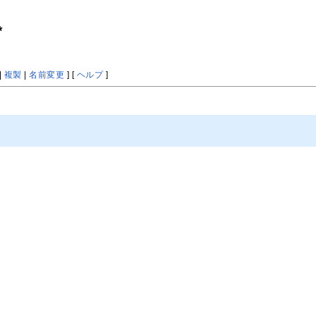
*
|
複製
|
名前変更
] [
ヘルプ
]