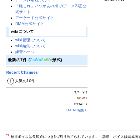
アニメ(1期)公式サイト
「艦これ」いつかあの海で(アニメ2期)公
式サイト
アーケード公式サイト
DMM公式サイト
wikiについて
wiki管理について
wiki編集について
練習ページ
最新の7件 (
ZaWa
ZaWa
形式)
Recent Changes
人気の10件
T.
?
Y.
?
NOW.
?
TOTAL.
?
〔
MENU編集
〕
*1
母港ボイスは各艦娘につき3つ割り当てられています。「詳細」ボイスは編成画