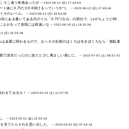
そこ違う体感あったが --
2022-06-12 (日) 17:42:04
値に0.75だか0.8掛けるっていうやつ。 --
2022-06-12 (日) 17:48:44
そのレベル。 --
2022-06-13 (月) 18:54:48
ある書いてある式のうち「0.75*√(Lv)」の部分で、Lvがちょうど88、
に上がるって表現には程遠いな --
2022-06-18 (土) 19:32:38
13 (月) 18:26:38
ろは金運に関わるもので、おへその右側のほくろは生きぼくろなら「無駄遣
で涙目だったのに改だと少し勇ましい感じに。 --
2022-07-02 (土) 08:51:51
せてみるか！ --
2023-03-25 (土) 11:07:55
 --
2023-03-31 (金) 22:05:19
を見てたらそれを思い出した。 --
2023-04-02 (日) 07:54:16