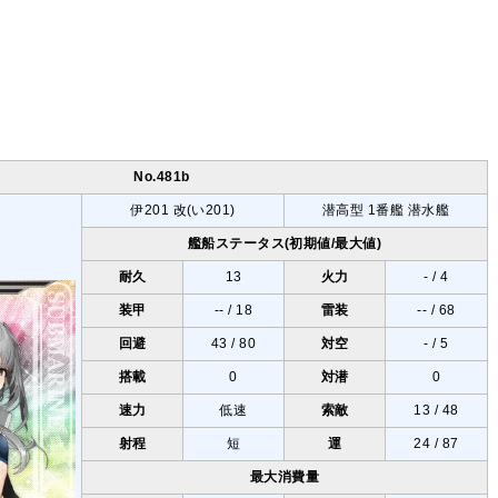
No.481b
伊201 改
(い201)
潜高型 1番艦
潜水艦
艦船ステータス(初期値/最大値)
耐久
13
火力
- / 4
装甲
-- / 18
雷装
-- / 68
回避
43 / 80
対空
- / 5
搭載
0
対潜
0
速力
低速
索敵
13 / 48
射程
短
運
24 / 87
最大消費量