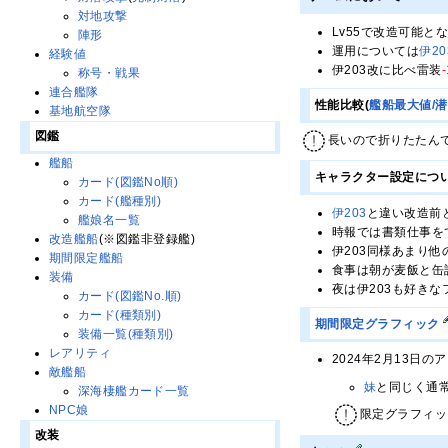
対地攻撃
Lv55で改造可能と
陣形
運用については
伊20
経験値
伊203改に比べ雷装
-
称号・戦果
連合艦隊
性能比較(
艦船最大値/
基地航空隊
図鑑
長いので折りたたん
艦船
キャラクター設定につ
カード(図鑑No順)
カード(艦種別)
伊203
と違い改造前
艦娘名一覧
時報では書類仕事を
改造艦船
(※図鑑非登録艦)
伊203同様あまり
期間限定艦船
食事は朝が麦飯と缶
装備
夜は伊203も好き
カード(図鑑No.順)
カード(種類別)
期間限定グラフィック
装備一覧(種類別)
レアリティ
2024年2月13日の
敵艦船
妹
と同じく通
深海棲艦カード一覧
NPC娘
限定グラフィッ
改装