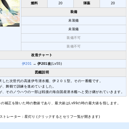
燃料
20
弾薬
20
装備
未装備
未装備
装備不可
装備不可
改造チャート
伊201
→
伊201改
(Lv55)
図鑑説明
求した次世代の高速伊号潜水艦、伊２０１型。その一番艦です。
が、舞鶴で訓練を進めていました。
が、そのノウハウの一部は戦後の海自国産潜水艦へと受け継がれていきます。
修の補正を除いた時の数値であり、最大値はLv99の時の最大値を指します。
ストレーター：星灯り (クリックするとセリフ一覧が開きます)