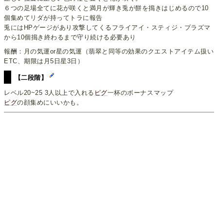
６つの足場全てに花が咲くと満月が輝き兎が餅を搗きはじめるので10
個集めてリダが持ってトラに報告
兎にはHPゲージがあり攻撃してくるフライアイ・スティジ・プラズマ
から10個搗き終わるまで守り続ける必要あり
報酬：月の気運or星の気運（翡翠と同等の効果のクエストアイテム扱い
ETC、期限は月5日星3日）
【二段階】
レベル20~25 3人以上で入れる
ピグ
一杯のボーナスマップ
ピグ
の顔集めにいいかも。