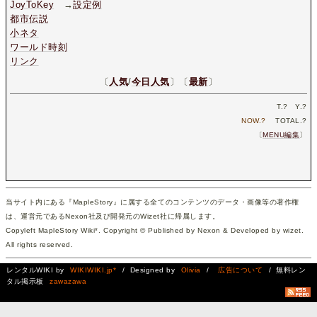
JoyToKey
→
設定例
都市伝説
小ネタ
ワールド時刻
リンク
〔
人気
/
今日人気
〕〔
最新
〕
T.
?
Y.
?
NOW.
?
TOTAL.
?
〔
MENU編集
〕
当サイト内にある『MapleStory』に属する全てのコンテンツのデータ・画像等の著作権
は、運営元であるNexon社及び開発元のWizet社に帰属します。
Copyleft MapleStory Wiki*. Copyright © Published by Nexon & Developed by wizet.
All rights reserved.
レンタルWIKI by
WIKIWIKI.jp*
/ Designed by
Olivia
/
広告について
/ 無料レン
タル掲示板
zawazawa