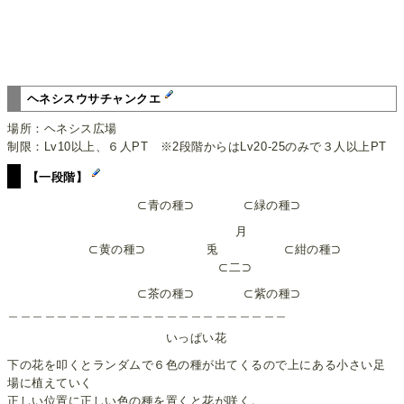
ヘネシスウサチャンクエ
場所：ヘネシス広場
制限：Lv10以上、６人PT ※2段階からはLv20-25のみで３人以上PT
【一段階】
⊂青の種⊃ ⊂緑の種⊃
月
⊂黄の種⊃ 兎 ⊂紺の種⊃
⊂二⊃
⊂茶の種⊃ ⊂紫の種⊃
＿＿＿＿＿＿＿＿＿＿＿＿＿＿＿＿＿＿＿＿＿＿＿
いっぱい花
下の花を叩くとランダムで６色の種が出てくるので上にある小さい足
場に植えていく
正しい位置に正しい色の種を置くと花が咲く。