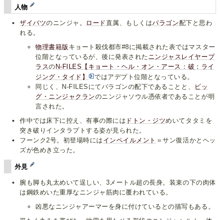
人物
ザイバツ
のニンジャ。
ロード
直属、もしくは
パラゴン
配下と思わ
れる。
物理書籍版
キョート殺伐都市#8に掲載された表ではマスター
位階となっているが、後に発表された
ニンジャスレイヤープ
ラス
の
N-FILES【キョート・ヘル・オン・アース：破：ライ
ジング・タイド】
ではアデプト位階となっている。
同じく、N-FILESにてパラゴンの配下であることと、
ビッ
グ・ニンジャクラン
のニンジャソウル憑依者であることが明
言された。
作中では床下に控え、有事の際には
ドトン・ジツ
めいてタタミを
突き破りインタラプトする姿が見られた。
フーンク2号。初登場時には
インペイルメント
＝サン復活かとヘッ
ズが色めき立った。
外見
腕も脚も丸太めいて逞しい、3メートル超の長身。装束の下の肉体
は鋼鉄めいた重厚なニンジャ筋肉に覆われている。
凶悪なニンジャアーマーを身に付けているとの描写もある。