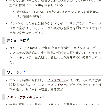
平たく丸みを帯びた、地雷を思わせる形状のニンジャヘルム一体
型の鉄仮面フルメンポを装着している。
流線型のフォルムには頭部へのダメージを逸らす効果があ
る。実際合理的！
メンポを外した素顔は目をケジメサイバーサングラス、口をケジ
メ縄で塞がれている。メンポの奥からも眼光を通すケジメサイバ
ーサングラスナンデ！？
元ネタ・考察
ゴリアテ（Goliath）とは旧約聖書に登場する巨人であり、ゴライ
アスはその英語読み。少年時代のダビデに打ち倒され、ジャイア
ント・キリング（巨人殺し。番狂わせを意味する）の由来となっ
た。
ワザ・ジツ
ニンジャ名鑑の記載通り、
ビッグカラテ
の使い手。その威力は実
際恐るべきもので、
ニンジャスレイヤー
のガードの上からでも打
撃を通し、ダメージを浸透させるほど。
ムテキ・アティチュード
全身を鋼鉄めいて硬化し、ゴライアスを要塞たらしめるジツ。ジ