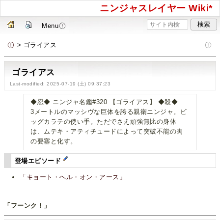
ニンジャスレイヤー Wiki*
Menu
> ゴライアス
ゴライアス
Last-modified: 2025-07-19 (土) 09:37:23
◆忍◆ ニンジャ名鑑#320 【ゴライアス】 ◆殺◆
3メートルのマッシヴな巨体を誇る親衛ニンジャ。ビ
ッグカラテの使い手。ただでさえ頑強無比の身体
は、ムテキ・アティチュードによって突破不能の肉
の要塞と化す。
登場エピソード
「キョート・ヘル・オン・アース」
「フーンク！」