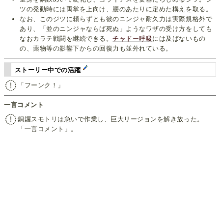
ツの発動時には両掌を上向け、腰のあたりに定めた構えを取る。
なお、このジツに頼らずとも彼のニンジャ耐久力は実際規格外で
あり、「並のニンジャならば死ぬ」ようなワザの受け方をしても
なおカラテ戦闘を継続できる。
チャドー呼吸
には及ばないもの
の、薬物等の影響下からの回復力も並外れている。
ストーリー中での活躍
「フーンク！」
一言コメント
銅鑼スモトリは急いで作業し、巨大リージョンを解き放った。
「一言コメント」。