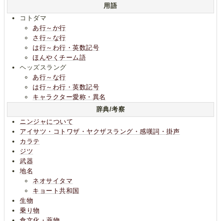
用語
コトダマ
あ行～か行
さ行～な行
は行～わ行・英数記号
ほんやくチーム語
ヘッズスラング
あ行～な行
は行～わ行・英数記号
キャラクター愛称・異名
辞典/考察
ニンジャについて
アイサツ・コトワザ・ヤクザスラング・感嘆詞・掛声
カラテ
ジツ
武器
地名
ネオサイタマ
キョート共和国
生物
乗り物
食文化・薬物