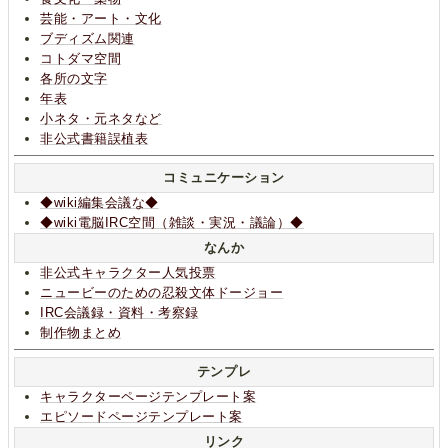
芸能・アート・文化
ブディズム関連
コトダマ空間
各所の文字
年表
小ネタ・元ネタなど
非公式書籍誤植表
コミュニケーション
◆wiki編集会議な◆
◆wiki電脳IRC空間（雑談・実況・議論）◆
なんか
非公式キャラクター人気投票
ニュービーのための忍殺文体ドージョー
IRC会議録・資料・考察録
制作物まとめ
テンプレ
キャラクターページテンプレート案
エピソードページテンプレート案
リンク