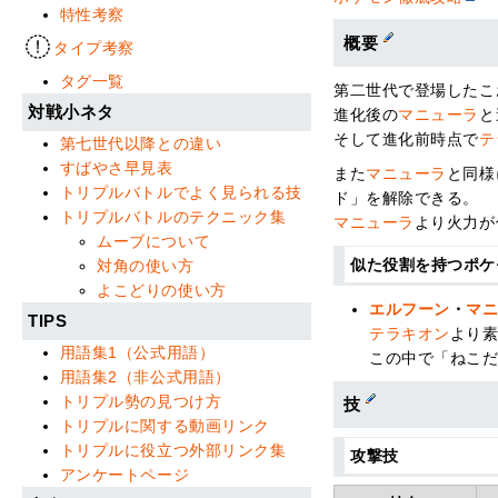
特性考察
概要
タイプ考察
タグ一覧
第二世代で登場したこ
対戦小ネタ
進化後の
マニューラ
と
そして進化前時点で
テ
第七世代以降との違い
すばやさ早見表
また
マニューラ
と同様
トリプルバトルでよく見られる技
ド」を解除できる。
トリプルバトルのテクニック集
マニューラ
より火力が
ムーブについて
似た役割を持つポ
対角の使い方
よこどりの使い方
エルフーン
・
マ
TIPS
テラキオン
より
用語集1（公式用語）
この中で「ねこ
用語集2（非公式用語）
トリプル勢の見つけ方
技
トリプルに関する動画リンク
トリプルに役立つ外部リンク集
攻撃技
アンケートページ