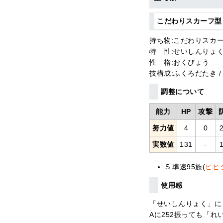
こだわりスカーフ
持ち物:こだわりスカ
特 性:せいしんりょ
性 格:おくびょう
技構成:ふくろだたき /
調整について
能力
HP
攻撃
努力値
4
0
実数値
131
-
S:準速95族(
ヒヒ
使用感
「せいしんりょく」に
Aに252振っても「