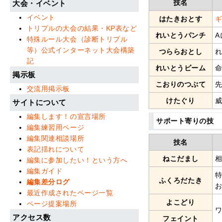
技名
大会・イベント
イベント
はたきおとす
トリプルの大会の結果・KP表など
れいとうパンチ
特殊ルール大会（診断トリプル
等）公式インターネット大会構築
つららおとし
記
れいとうビーム
掲示板
こおりのつぶて
交流用掲示板
けたぐり
サイトについて
編集します！の宣言場所
サポート寄りの技
編集練習用ページ
編集関連相談場所
技名
表記揺れについて
ねこだまし
編集に参加したい！という方へ
編集ガイド
ふくろだたき
編集差分ログ
最近作成されたページ一覧
よこどり
ページ提案場所
アクセス数
フェイント