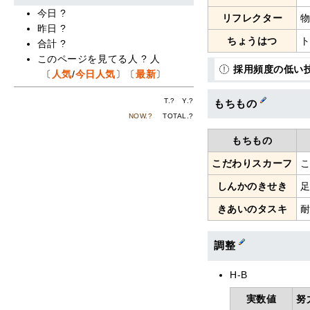
今日
?
リフレクター
昨日
?
ちょうはつ
合計
?
このページを見てる人
?
人
採用頻度の低い
〔
人気
/
今日人気
〕〔
最新
〕
T.
?
Y.
?
もちもの
NOW.
?
TOTAL.
?
もちもの
こだわりスカーフ
しんかのきせき
きあいのタスキ
調整
H-B
実数値
努