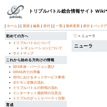
トリプルバトル総合情報サイト Wiki
[
ホーム
] [
新規
|
編集
|
添付
] [
一覧
|
最終更新
|
差分
|
バック
> ニューラ
初めての方へ
トリプルバトルについて
ニューラ
レギュレーションについて
サイトマップ
これから始める方向けの情報
3DS本体・バージョン選び
ORAS内での準備
3DSにおけるネットサービス事情
ポケモン交換の流れ
トリプルバトルの対戦の流れ
インターネット接続時の注意点
トリプルのざっくりパーティ分類
育成