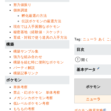
努力値振り
個体調達
孵化厳選の方法
伝説ポケモンの厳選方法
現在では入手困難なポケモン
秘密基地（経験値・スケッチ）
育成・対戦で使う道具の入手方法
Tag:
ニューラ
あく
こ
構築
目次
構築サンプル集
強力な組み合わせ
開く
構築を組む時に便利なポケモン
パーティ解説
基本データ
構築記事リンク
ポケモン
ポケモン
単体考察
禁止・幻ポケモン 単体考察
メガシンカポケモン考察
ニューラ
低レベルポケモン考察
もちもの考察
ポケモン徹底攻略