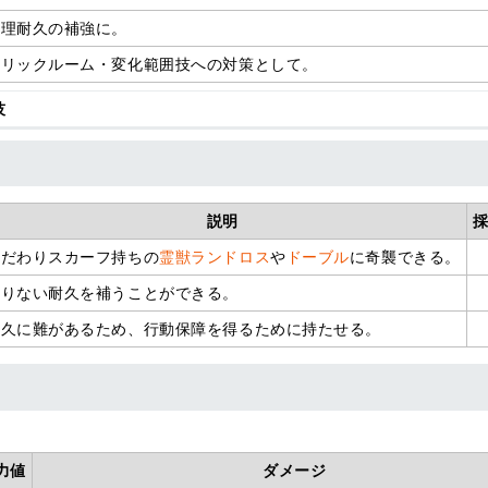
物理耐久の補強に。
トリックルーム・変化範囲技への対策として。
技
説明
こだわりスカーフ持ちの
霊獣ランドロス
や
ドーブル
に奇襲できる。
足りない耐久を補うことができる。
耐久に難があるため、行動保障を得るために持たせる。
力値
ダメージ