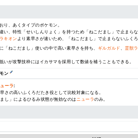
おり、あくタイプのポケモン。
違い、特性「せいしんりょく」を持つため「ねこだまし」で止まら
ラキオン
より素早さが速いため、「ねこだまし」で止まらないふく
に「ねこだまし」使いの中で高い素早さを持ち、
ギルガルド
、
霊獣
低いが攻撃技枠にはイカサマを採用して数値を補うこともできる。
ケモン
ニューラ
:
素早さの高いふくろだたき役として比較対象になる。
だまし」によるひるみ状態が無効なのは
ニューラ
のみ。