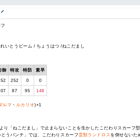
型
ーフ
く
 れいとうビーム / ちょうはつ /ねこだまし
防御
特攻
特防
素早
252
252
0
0
107
87
95
148
ダルマ
・
ルカリオ
)+1
より「ねこだまし」で止まらないことを生かしたこだわりスカーフ
れいとうパンチ」では、こだわりスカーフ
霊獣ランドロス
を倒せないた