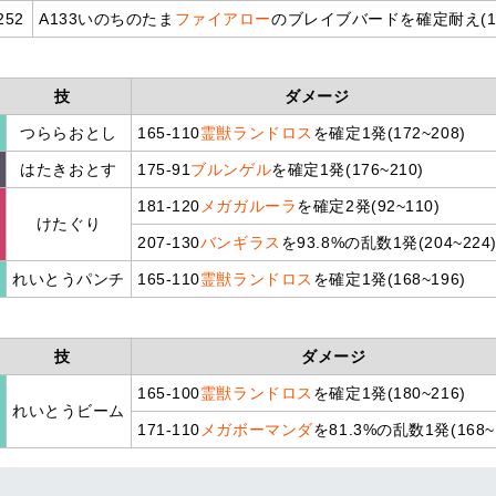
252
A133いのちのたま
ファイアロー
のブレイブバードを確定耐え(109
技
ダメージ
つららおとし
165-110
霊獣ランドロス
を確定1発(172~208)
はたきおとす
175-91
ブルンゲル
を確定1発(176~210)
181-120
メガガルーラ
を確定2発(92~110)
けたぐり
207-130
バンギラス
を93.8%の乱数1発(204~224
れいとうパンチ
165-110
霊獣ランドロス
を確定1発(168~196)
技
ダメージ
165-100
霊獣ランドロス
を確定1発(180~216)
れいとうビーム
171-110
メガボーマンダ
を81.3%の乱数1発(168~