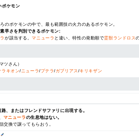
いポケモン
ころのポケモンの中で、最も範囲技の火力のあるポケモン。
素早さを判別できるポケモン:
テラ
が該当する。
マニューラ
と違い、特性の発動順で
霊獣ランドロス
マツさん）
テラキオン
/
ニューラ
/
プテラ
/
ガブリアス
/
キリキザン
番道路、またはフレンドサファリに出現する。
、
マニューラ
の生息地はない。
信交換で譲ってもらおう。
て