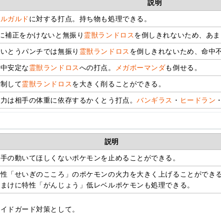
説明
ギルガルド
に対する打点。持ち物も処理できる。
Aに補正をかけないと無振り
霊獣ランドロス
を倒しきれないため、あま
れいとうパンチでは無振り
霊獣ランドロス
を倒しきれないため、命中
命中安定な
霊獣ランドロス
への打点。
メガボーマンダ
も倒せる。
先制して
霊獣ランドロス
を大きく削ることができる。
威力は相手の体重に依存するかくとう打点。
バンギラス
・
ヒードラン
説明
相手の動いてほしくないポケモンを止めることができる。
特性「せいぎのこころ」のポケモンの火力を大きく上げることができ
おまけに特性「がんじょう」低レベルポケモンも処理できる。
ワイドガード対策として。