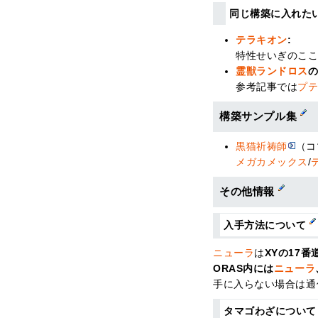
同じ構築に入れた
テラキオン
:
特性せいぎのこ
霊獣ランドロス
の
参考記事では
プ
構築サンプル集
黒猫祈祷師
（コ
メガカメックス
/
その他情報
入手方法について
ニューラ
は
XYの17
ORAS内には
ニューラ
手に入らない場合は通
タマゴわざについ