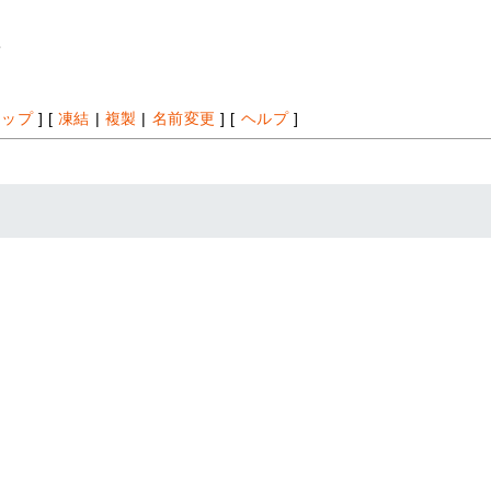
*
アップ
] [
凍結
|
複製
|
名前変更
] [
ヘルプ
]