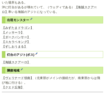
いた場所もある。
沖に灯台があるが壊れていて、（ウェディである）
【海賊スクアー
ロ】
率いる海賊のアジトになっている。
出現モンスター
【みずたまドラゴン】
【メッサーラ】
【ダークパンサー】
【スカラベキング】
【ずしおうまる】
灯台のアジト(ボス)
【海賊スクアーロ】
隣接地域
【ヴェリナード領南】
（北東部がメインの接続だが、南東部からは飛
び地に行ける）。
【クエド丘陵】