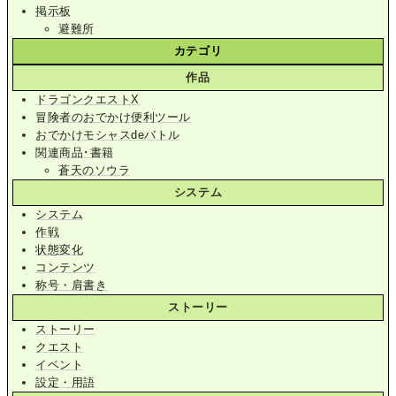
掲示板
避難所
カテゴリ
作品
ドラゴンクエストX
冒険者のおでかけ便利ツール
おでかけモシャスdeバトル
関連商品･書籍
蒼天のソウラ
システム
システム
作戦
状態変化
コンテンツ
称号・肩書き
ストーリー
ストーリー
クエスト
イベント
設定・用語