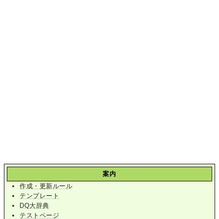
案内
作成・更新ルール
テンプレート
DQ大辞典
テストページ