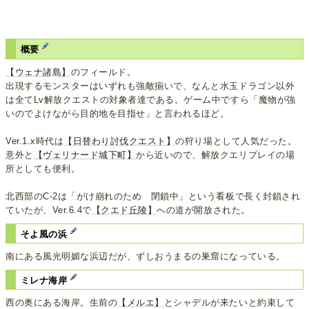
概要
【ウェナ諸島】
のフィールド。
出現するモンスターはいずれも強敵揃いで、なんと水玉ドラゴン以外
は全てLv解放クエストの対象者達である。ゲーム中ですら「魔物が強
いのでよけながら目的地を目指せ」と言われるほど。
Ver.1.x時代は
【日替わり討伐クエスト】
の狩り場として人気だった。
意外と
【ヴェリナード城下町】
から近いので、解放クエリプレイの場
所としても便利。
北西部のC-2は「がけ崩れのため 閉鎖中」という看板で長く封鎖され
ていたが、Ver.6.4で
【クエド丘陵】
への道が開放された。
そよ風の浜
南にある風光明媚な浜辺だが、ずしおうまるの巣窟になっている。
ミレナ海岸
西の奥にある海岸。生前の
【メルエ】
とシャデルが来たいと約束して