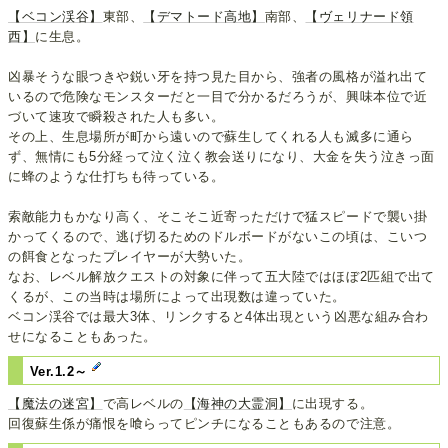
【ベコン渓谷】
東部、
【デマトード高地】
南部、
【ヴェリナード領
西】
に生息。
凶暴そうな眼つきや鋭い牙を持つ見た目から、強者の風格が溢れ出て
いるので危険なモンスターだと一目で分かるだろうが、興味本位で近
づいて速攻で瞬殺された人も多い。
その上、生息場所が町から遠いので蘇生してくれる人も滅多に通ら
ず、無情にも5分経って泣く泣く教会送りになり、大金を失う泣きっ面
に蜂のような仕打ちも待っている。
索敵能力もかなり高く、そこそこ近寄っただけで猛スピードで襲い掛
かってくるので、逃げ切るためのドルボードがないこの頃は、こいつ
の餌食となったプレイヤーが大勢いた。
なお、レベル解放クエストの対象に伴って五大陸ではほぼ2匹組で出て
くるが、この当時は場所によって出現数は違っていた。
ベコン渓谷では最大3体、リンクすると4体出現という凶悪な組み合わ
せになることもあった。
Ver.1.2～
【魔法の迷宮】
で高レベルの
【海神の大霊洞】
に出現する。
回復蘇生係が痛恨を喰らってピンチになることもあるので注意。