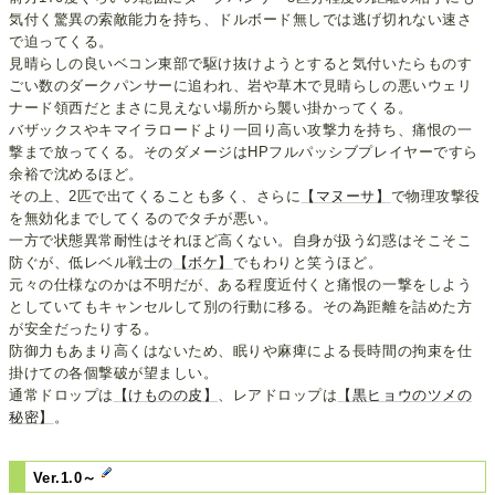
気付く驚異の索敵能力を持ち、ドルボード無しでは逃げ切れない速さ
で迫ってくる。
見晴らしの良いベコン東部で駆け抜けようとすると気付いたらものす
ごい数のダークパンサーに追われ、岩や草木で見晴らしの悪いウェリ
ナード領西だとまさに見えない場所から襲い掛かってくる。
バザックスやキマイラロードより一回り高い攻撃力を持ち、痛恨の一
撃まで放ってくる。そのダメージはHPフルパッシブプレイヤーですら
余裕で沈めるほど。
その上、2匹で出てくることも多く、さらに
【マヌーサ】
で物理攻撃役
を無効化までしてくるのでタチが悪い。
一方で状態異常耐性はそれほど高くない。自身が扱う幻惑はそこそこ
防ぐが、低レベル戦士の
【ボケ】
でもわりと笑うほど。
元々の仕様なのかは不明だが、ある程度近付くと痛恨の一撃をしよう
としていてもキャンセルして別の行動に移る。その為距離を詰めた方
が安全だったりする。
防御力もあまり高くはないため、眠りや麻痺による長時間の拘束を仕
掛けての各個撃破が望ましい。
通常ドロップは
【けものの皮】
、レアドロップは
【黒ヒョウのツメの
秘密】
。
Ver.1.0～