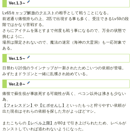
Ver.1.3～
Lv65キャップ解放のクエスト
の相手として戦うことになる。
前述通り痛恨持ちの上、2匹で出現する事も多く、受注できるLv59の段
階ではかなり苦戦する。
さらにアイテムを落とすまで何度も戦う事になるので、万全の状態で
挑むように。
場所は限定されないので、魔法の迷宮（海神の大霊洞）も一応対象で
ある。
Ver.1.5～
日替わり討伐のラインナップが一新されたためこいつの依頼が登場。
みずたまドラゴンと一緒に乱獲され始めている。
Ver.2.0～
痛恨で蘇生役が事故死する可能性が高く、ベコン以外は沸きも少ない
為、
【フォレスドン】
や
【ヒポせんし】
といったもっと狩りやすい依頼が
出た現在はそれらの依頼を探した方がよっぽどマシ。
またこちらの
【レベル上限】
が80まで引き上げられたため、レベルが
カンストしていれば追われないようになった。