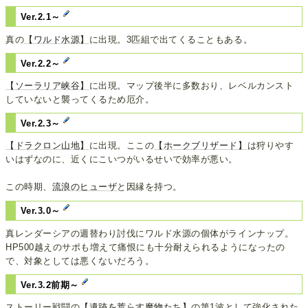
Ver.2.1～
真の
【ワルド水源】
に出現。3匹組で出てくることもある。
Ver.2.2～
【ソーラリア峡谷】
に出現。マップ後半に多数おり、レベルカンスト
していないと襲ってくるため厄介。
Ver.2.3～
【ドラクロン山地】
に出現。ここの
【ホークブリザード】
は狩りやす
いはずなのに、近くにこいつがいるせいで効率が悪い。
この時期、
流浪のヒューザ
と因縁を持つ。
Ver.3.0～
真レンダーシアの週替わり討伐にワルド水源の個体がラインナップ。
HP500越えのサポも増えて痛恨にも十分耐えられるようになったの
で、対象としては悪くないだろう。
Ver.3.2前期～
ストーリー戦闘の
【遺跡を荒らす魔物たち】
の第1波として強化された