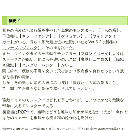
概要
紫色の毛皮に包まれ翼を生やした黒豹のモンスター。
【けもの系】
。
下位種に
【キラーファング】
、
【ゲリュオン】
、
【ウイングタイ
ガー】
がいる。長らく系統最上位の位階にいたがVer.6.2で新種の
【マーブルヴォルク】
にその座を譲った。
また、ウイングタイガーの転生モンスター
【ブロンドボーイ】
よりは
ステータスが低い。他にも色違いのボスに
【魔獣ビュブロス】
【陽獣
＆陰獣】
【ハングリーハンター】
がいる。
闇に紛れ、獲物の不意を突いて飛び掛かり致命傷を負わせるという残
忍な黒豹の魔物。
しかしその美しい紫色の斑点の毛皮は「貴族たちの富の象徴」とし
て、闇市で途轍もない高値で取引されているという。
強敵エリアのモンスターはどれも手ごわいが、こいつはかなり危険な
部類に入るモンスターである。
初登場はDQ7
で、当時はどうも地味な印象が拭えなかったが、今作で
はそのイメージを根底から覆す程の超強化を遂げた。
前方170度ぐらいの範囲にダークパンサー5匹分程度の距離の相手にも