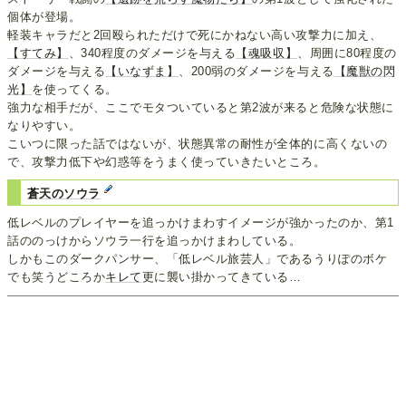
個体が登場。
軽装キャラだと2回殴られただけで死にかねない高い攻撃力に加え、
【すてみ】
、340程度のダメージを与える
【魂吸収】
、周囲に80程度の
ダメージを与える
【いなずま】
、200弱のダメージを与える
【魔獣の閃
光】
を使ってくる。
強力な相手だが、ここでモタついていると第2波が来ると危険な状態に
なりやすい。
こいつに限った話ではないが、状態異常の耐性が全体的に高くないの
で、攻撃力低下や幻惑等をうまく使っていきたいところ。
蒼天のソウラ
低レベルのプレイヤーを追っかけまわすイメージが強かったのか、第1
話ののっけからソウラ一行を追っかけまわしている。
しかもこのダークパンサー、「低レベル旅芸人」であるうりぽのボケ
でも笑うどころか
キレて
更に襲い掛かってきている…