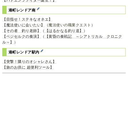
【バトエンファイター誕生！】
港町レンドア南
【目指せ！ステキなオネエ】
【魔法使いに会いたい】
（魔法使いの職業クエスト）
【その者 釣り老師】
（
【はるかなる釣り道】
）
【ベジセルクの奏演】
（
【黄昏の奏戦記 ～シアトリカル クロニク
ル～】
）
港町レンドア駅内
【突撃！隣りのオシャレさん】
【旅のお供に 超便利ツール】