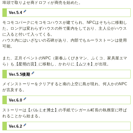
埠頭で取りよせ商ドロフィが商売を始めた。
Ver.5.4
モコモコパークにモコモコハウスが建てられ、NPCはそちらに移動し
た。ロンデは変わらずハウスの外で案内をしており、主人公がハウス
に入ると付いて入ってくる。
ハウス内にはいざないの石碑があり、内部でもルーラストーンは使用
可能。
また、正月イベントのNPC（新春ふくびきマン、ふくコ、家具屋エマ
ら）も
【星明の宮】
に移動し、かわりに
【ムツキ】
が出現。
Ver.5.5後期
メインストーリーをクリアすると南の上空に島が現れ、何人かのNPC
が言及する。
Ver.6.0
ストーリーは
【パルミオ博士】
の手紙でシガール町長の執務室に呼ば
れることから始まる。
Ver.6.2