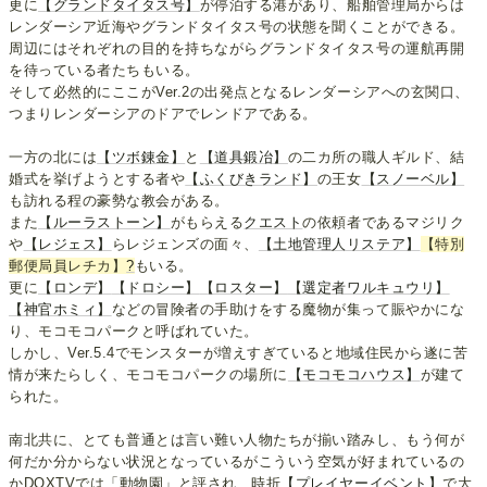
更に
【グランドタイタス号】
が停泊する港があり、船舶管理局からは
レンダーシア近海やグランドタイタス号の状態を聞くことができる。
周辺にはそれぞれの目的を持ちながらグランドタイタス号の運航再開
を待っている者たちもいる。
そして必然的にここがVer.2の出発点となるレンダーシアへの玄関口、
つまりレンダーシアのドアでレンドアである。
一方の北には
【ツボ錬金】
と
【道具鍛冶】
の二カ所の職人ギルド、結
婚式を挙げようとする者や
【ふくびきランド】
の王女
【スノーベル】
も訪れる程の豪勢な教会がある。
また
【ルーラストーン】
がもらえる
クエスト
の依頼者であるマジリク
や
【レジェス】
らレジェンズの面々、
【土地管理人リステア】
【特別
郵便局員レチカ】
?
もいる。
更に
【ロンデ】
【ドロシー】
【ロスター】
【選定者ワルキュウリ】
【神官ホミィ】
などの冒険者の手助けをする魔物が集って賑やかにな
り、モコモコパークと呼ばれていた。
しかし、Ver.5.4でモンスターが増えすぎていると地域住民から遂に苦
情が来たらしく、モコモコパークの場所に
【モコモコハウス】
が建て
られた。
南北共に、とても普通とは言い難い人物たちが揃い踏みし、もう何が
何だか分からない状況となっているがこういう空気が好まれているの
かDQXTVでは「動物園」と評され、時折
【プレイヤーイベント】
で大