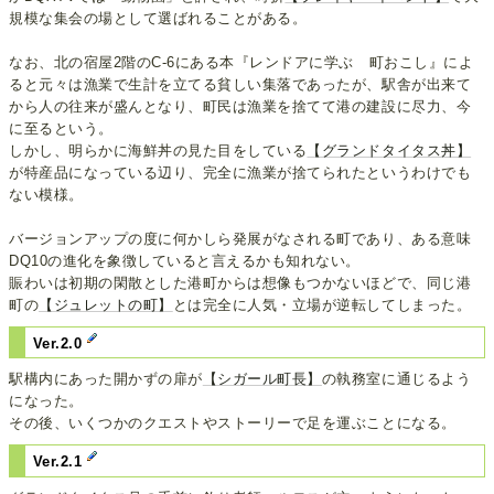
規模な集会の場として選ばれることがある。
なお、北の宿屋2階のC-6にある本『レンドアに学ぶ 町おこし』によ
ると元々は漁業で生計を立てる貧しい集落であったが、駅舎が出来て
から人の往来が盛んとなり、町民は漁業を捨てて港の建設に尽力、今
に至るという。
しかし、明らかに海鮮丼の見た目をしている
【グランドタイタス丼】
が特産品になっている辺り、完全に漁業が捨てられたというわけでも
ない模様。
バージョンアップの度に何かしら発展がなされる町であり、ある意味
DQ10の進化を象徴していると言えるかも知れない。
賑わいは初期の閑散とした港町からは想像もつかないほどで、同じ港
町の
【ジュレットの町】
とは完全に人気・立場が逆転してしまった。
Ver.2.0
駅構内にあった開かずの扉が
【シガール町長】
の執務室に通じるよう
になった。
その後、いくつかのクエストやストーリーで足を運ぶことになる。
Ver.2.1