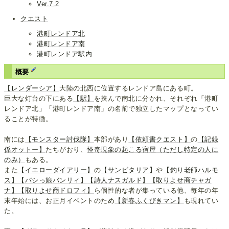
Ver.7.2
クエスト
港町レンドア北
港町レンドア南
港町レンドア駅内
概要
【レンダーシア】
大陸の北西に位置するレンドア島にある町。
巨大な灯台の下にある
【駅】
を挟んで南北に分かれ、それぞれ「港町
レンドア北」「港町レンドア南」の名前で独立したマップとなってい
ることが特徴。
南には
【モンスター討伐隊】
本部があり
【依頼書クエスト】
の
【記録
係オットー】
たちがおり、
怪奇現象の起こる宿屋（ただし特定の人に
のみ）
もある。
また
【イエローダイアリー】
の
【サンビタリア】
や
【釣り老師ハルモ
ス】
【バシっ娘バンリィ】
【詩人ナスガルド】
【取りよせ商チャガ
ナ】
【取りよせ商ドロフィ】
ら個性的な者が集っている他、毎年の年
末年始には、お正月イベントのため
【新春ふくびきマン】
も現れてい
た。