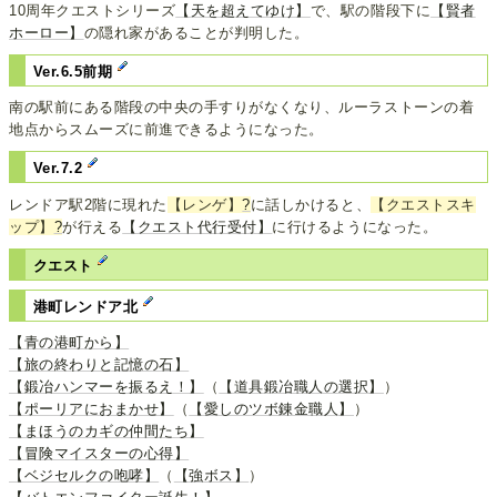
10周年クエストシリーズ
【天を超えてゆけ】
で、駅の階段下に
【賢者
ホーロー】
の隠れ家があることが判明した。
Ver.6.5前期
南の駅前にある階段の中央の手すりがなくなり、ルーラストーンの着
地点からスムーズに前進できるようになった。
Ver.7.2
レンドア駅2階に現れた
【レンゲ】
?
に話しかけると、
【クエストスキ
ップ】
?
が行える
【クエスト代行受付】
に行けるようになった。
クエスト
港町レンドア北
【青の港町から】
【旅の終わりと記憶の石】
【鍛冶ハンマーを振るえ！】
（
【道具鍛冶職人の選択】
）
【ポーリアにおまかせ】
（
【愛しのツボ錬金職人】
）
【まほうのカギの仲間たち】
【冒険マイスターの心得】
【ベジセルクの咆哮】
（
【強ボス】
）