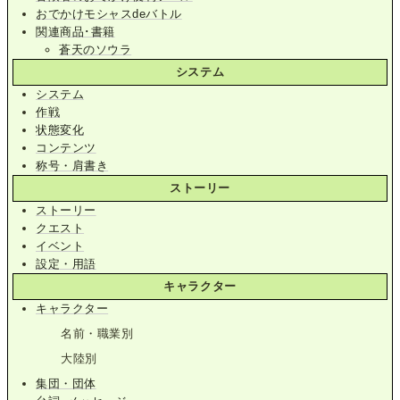
おでかけモシャスdeバトル
関連商品･書籍
蒼天のソウラ
システム
システム
作戦
状態変化
コンテンツ
称号・肩書き
ストーリー
ストーリー
クエスト
イベント
設定・用語
キャラクター
キャラクター
名前・職業別
大陸別
集団・団体