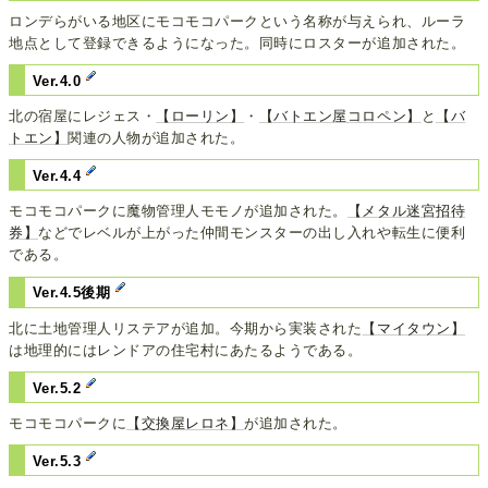
ロンデらがいる地区にモコモコパークという名称が与えられ、ルーラ
地点として登録できるようになった。同時にロスターが追加された。
Ver.4.0
北の宿屋にレジェス・
【ローリン】
・
【バトエン屋コロペン】
と
【バ
トエン】
関連の人物が追加された。
Ver.4.4
モコモコパークに魔物管理人モモノが追加された。
【メタル迷宮招待
券】
などでレベルが上がった仲間モンスターの出し入れや転生に便利
である。
Ver.4.5後期
北に土地管理人リステアが追加。今期から実装された
【マイタウン】
は地理的にはレンドアの住宅村にあたるようである。
Ver.5.2
モコモコパークに
【交換屋レロネ】
が追加された。
Ver.5.3