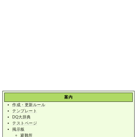
案内
作成・更新ルール
テンプレート
DQ大辞典
テストページ
掲示板
避難所