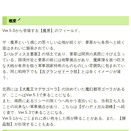
概要
Ver.5.0から登場する
【魔界】
のフィールド。
ザ・魔界という感じの荒々しい山地が続くが、要塞から各所へと続く
道はきれいに舗装されている。
【バルディスタ要塞】
の領土であり、要塞は関所の真西にそびえ立っ
ている。国境付近と要塞の前には砲撃拠点があり、
魔瘴弾
を放つ巨大
な大砲が各所を狙う軍事国家特有のものものしい雰囲気に包まれてい
る。同じ戦時下でも
【古グランゼドーラ領】
とは全くイメージが違
う。
北西には
【大魔王マデサゴーラ】
の治めていた
魔幻都市ゴーラ
がある
が、ここへはVer.5.1で来ることになる。
また、南西にあるリシーの洞くつへ向かう道沿いにも、当初立ち入る
ことの出来ない軍事拠点があり、こちらは
【ザハディガル岩峰】
へ続
く道で、Ver.5.3で来ることになる。
Ver.5.1からごくまれに赤い色をした雨が降ることがある。また、
【輝
晶獣】
が出現することもある。