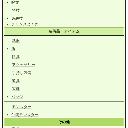
呪文
特技
必殺技
チャンスとくぎ
装備品・アイテム
武器
盾
防具
アクセサリー
手持ち装備
道具
宝珠
バッジ
モンスター
仲間モンスター
その他