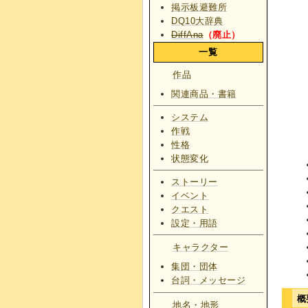
掲示板避難所
DQ10大辞典
DiffAna
（廃止）
一覧
作品
関連商品・書籍
システム
作戦
性格
状態変化
ストーリー
イベント
クエスト
設定・用語
キャラクター
集団・団体
台詞・メッセージ
概
地名・地形