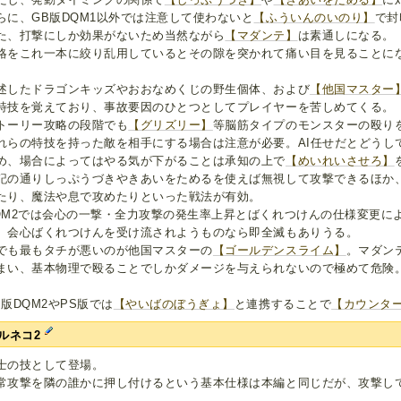
らに、GB版DQM1以外では注意して使わないと
【ふういんのいのり】
で封
た、打撃にしか効果がないため当然ながら
【マダンテ】
は素通しになる。
略をこれ一本に絞り乱用しているとその隙を突かれて痛い目を見ることに
述したドラゴンキッズやおおなめくじの野生個体、および
【他国マスター
特技を覚えており、事故要因のひとつとしてプレイヤーを苦しめてくる。
トーリー攻略の段階でも
【グリズリー】
等脳筋タイプのモンスターの殴り
れらの特技を持った敵を相手にする場合は注意が必要。AI任せだとどうし
め、場合によってはやる気が下がることは承知の上で
【めいれいさせろ】
記の通りしっぷうづきやきあいをためるを使えば無視して攻撃できるほか
たり、魔法や息で攻めたりといった戦法が有効。
QM2では会心の一撃・全力攻撃の発生率上昇とばくれつけんの仕様変更に
。会心ばくれつけんを受け流されようものなら即全滅もありうる。
でも最もタチが悪いのが他国マスターの
【ゴールデンスライム】
。マダン
まい、基本物理で殴ることでしかダメージを与えられないので極めて危険
B版DQM2やPS版では
【やいばのぼうぎょ】
と連携することで
【カウンタ
ルネコ2
士の技として登場。
常攻撃を隣の誰かに押し付けるという基本仕様は本編と同じだが、攻撃し