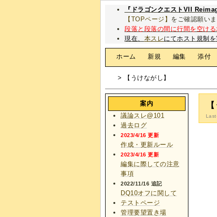
『ドラゴンクエストVII Rei
【TOPページ】
をご確認願いま
段落と段落の間に行間を空ける
現在、
本スレ
にてホスト規制を
[
ホーム
|
新規
|
編集
|
添付
> 【うけながし】
案内
【
議論スレ@101
Last
過去ログ
2023/4/16 更新
作成・更新ルール
2023/4/16 更新
編集に際しての注意
事項
2022/11/16 追記
DQ10オフに関して
テストページ
管理要望置き場