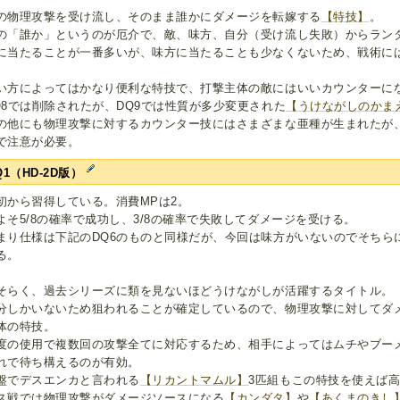
の物理攻撃を受け流し、そのまま誰かにダメージを転嫁する
【特技】
。
の「誰か」というのが厄介で、敵、味方、自分（受け流し失敗）からラン
に当たることが一番多いが、味方に当たることも少なくないため、戦術に
い方によってはかなり便利な特技で、打撃主体の敵にはいいカウンターに
Q8では削除されたが、DQ9では性質が多少変更された
【うけながしのかま
の他にも物理攻撃に対するカウンター技にはさまざまな亜種が生まれたが
で注意が必要。
Q1（HD-2D版）
初から習得している。消費MPは2。
よそ5/8の確率で成功し、3/8の確率で失敗してダメージを受ける。
まり仕様は下記のDQ6のものと同様だが、今回は味方がいないのでそちら
る。
そらく、過去シリーズに類を見ないほどうけながしが活躍するタイトル。
分しかいないため狙われることが確定しているので、物理攻撃に対してダ
体の特技。
度の使用で複数回の攻撃全てに対応するため、相手によってはムチやブー
れで待ち構えるのが有効。
盤でデスエンカと言われる
【リカントマムル】
3匹組もこの特技を使えば
ス戦では物理攻撃がダメージソースになる
【カンダタ】
や
【あくまのきし