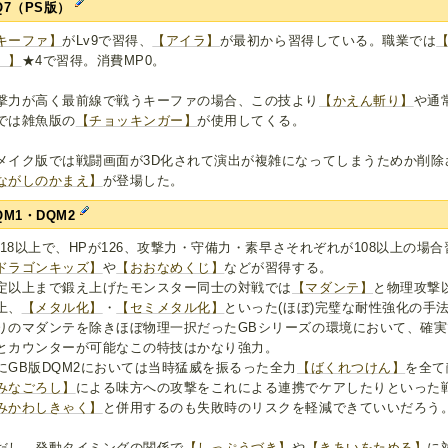
Q7（PS版）
キーファ】
がLv9で習得、
【アイラ】
が最初から習得している。職業では
）】
★4で習得。消費MP0。
撃力が高く最前線で戦うキーファの場合、この技より
【かえん斬り】
や通
では雑魚版の
【チョッキンガー】
が使用してくる。
メイク版では戦闘画面が3D化されて演出が複雑になってしまうためか削除
ながしのかまえ】
が登場した。
QM1・DQM2
v.18以上で、HPが126、攻撃力・守備力・素早さそれぞれが108以上の場
ドラゴンキッズ】
や
【おおなめくじ】
などが習得する。
定以上まで鍛え上げたモンスター同士の対戦では
【マダンテ】
と物理攻撃
上、
【メタル化】
・
【セミメタル化】
といった(ほぼ)完璧な耐性強化の手
りのマダンテを除きほぼ物理一択だったGBシリーズの環境において、確
とカウンターが可能なこの特技はかなり強力。
にGB版DQM2においては当時猛威を振るった全力
【ばくれつけん】
を全て
みなごろし】
による味方への攻撃をこれによる連携でケアしたりといった
みかわしきゃく】
と併用するのも失敗時のリスクを軽減できていいだろう
だし、発動タイミングの関係で
【しっぷうづき】
や
【きあいをためる】
に