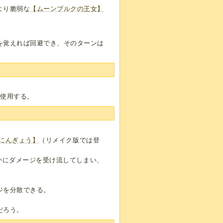
より脆弱な
【ムーンブルクの王女】
を覚えれば回避でき、そのターンは
が使用する。
にんぎょう】
（リメイク版では登
誰かにダメージを受け流してしまい、
ジを分散できる。
だろう。