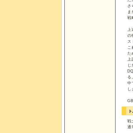
さ
ま
戦
上
の
ス
こ
た
上
じ
D
る
中
し
G
ト
戦
通