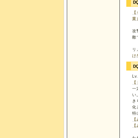
D
【
業
攻
敵
リ
け
D
L
【
一
い
き
化
特
【
【
た