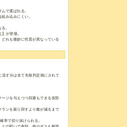
ダムで選ばれる。
は組み込みにくい。
なる。
え】
が登場。
、どれも微妙に性質が異なっている
に流す分は全て失敗判定側にされて
メージを与えつつ回避もできる攻防
メランを振り回すより敵が減るまで
高確率で切り抜けられる。
】
との戦いで有効。他のボスも耐性