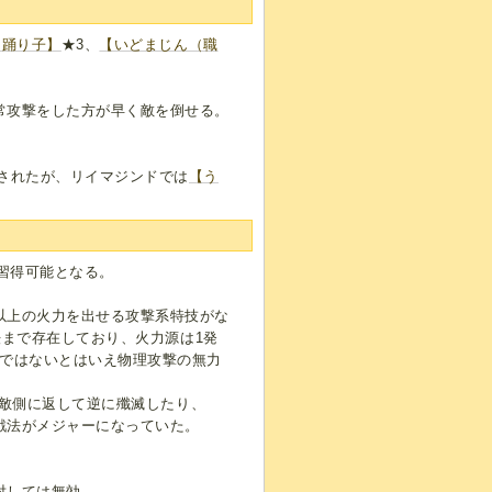
【踊り子】
★3、
【いどまじん（職
常攻撃をした方が早く敵を倒せる。
されたが、リイマジンドでは
【う
合習得可能となる。
以上の火力を出せる攻撃系特技がな
法まで存在しており、火力源は1発
実ではないとはいえ物理攻撃の無力
敵側に返して逆に殲滅したり、
戦法がメジャーになっていた。
。
対しては無効。