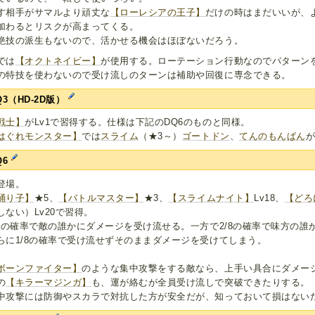
す相手がサマルより頑丈な
【ローレシアの王子】
だけの時はまだいいが、
加わるとリスクが高まってくる。
絶技の派生もないので、活かせる機会はほぼないだろう。
では
【オクトネイビー】
が使用する。ローテーション行動なのでパターン
の特技を使わないので受け流しのターンは補助や回復に専念できる。
Q3（HD-2D版）
戦士】
がLv1で習得する。仕様は下記のDQ6のものと同様。
はぐれモンスター】
では
スライム
（★3～）
ゴートドン
、
てんのもんばん
Q6
登場。
踊り子】
★5、
【バトルマスター】
★3、
【スライムナイト】
Lv18、
【どろ
しない）Lv20で習得。
/8の確率で敵の誰かにダメージを受け流せる。一方で2/8の確率で味方の
らに1/8の確率で受け流せずそのままダメージを受けてしまう。
ボーンファイター】
のような集中攻撃をする敵なら、上手い具合にダメー
の
【キラーマジンガ】
も、運が絡むが全員受け流しで突破できたりする。
中攻撃には防御やスカラで対抗した方が安全だが、知っておいて損はない