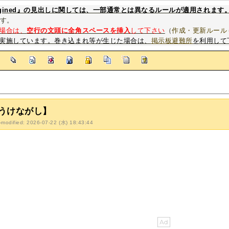
magined』の見出しに関しては、一部通常とは異なるルールが適用されます
す。
場合は、
空行の文頭に全角スペースを挿入
して下さい
（
作成・更新ルール
実施しています。巻き込まれ等が生じた場合は、
掲示板避難所
を利用して
]
うけながし】
-modified: 2026-07-22 (水) 18:43:44