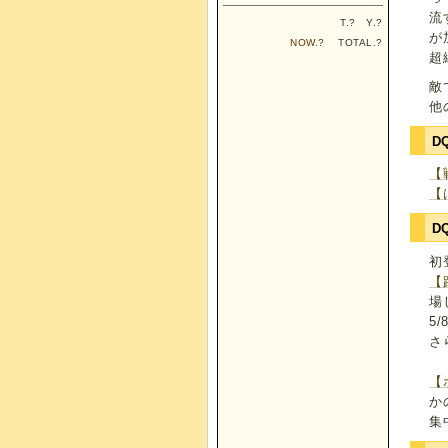
流
T.
?
Y.
?
が
NOW.
?
TOTAL.
?
超
敵
他
D
【
【
D
初
【
場
5
さ
【
か
集