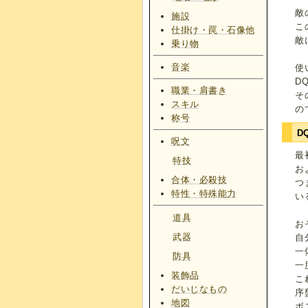
敵
施設
こ
仕掛け・罠・石像他
敵
乗り物
音楽
使
D
職業・肩書き
そ
スキル
の
称号
D
呪文
最
特技
お
合体・必殺技
つ
特性・特殊能力
い
道具
お
武器
自
一
防具
一
装飾品
こ
だいじなもの
序
地図
ボ