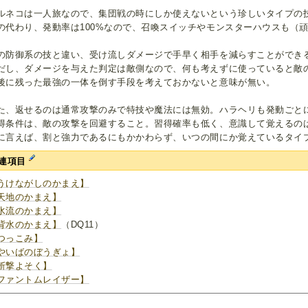
ルネコは一人旅なので、集団戦の時にしか使えないという珍しいタイプの
の代わり、発動率は100%なので、召喚スイッチやモンスターハウスも（
。
の防御系の技と違い、受け流しダメージで手早く相手を減らすことができ
だし、ダメージを与えた判定は敵側なので、何も考えずに使っていると敵
後に残った最強の一体を倒す手段を考えておかないと意味が無い。
た、返せるのは通常攻撃のみで特技や魔法には無効。ハラヘリも発動ごと
得条件は、敵の攻撃を回避すること。習得確率も低く、意識して覚えるの
に言えば、割と強力であるにもかかわらず、いつの間にか覚えているタイ
連項目
うけながしのかまえ】
天地のかまえ】
水流のかまえ】
背水のかまえ】
（DQ11）
つっこみ】
やいばのぼうぎょ】
斬撃よそく】
ファントムレイザー】