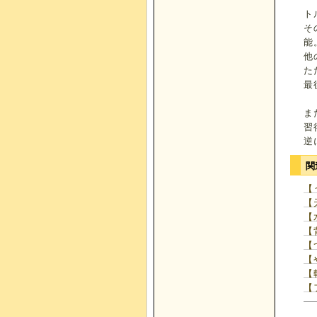
ト
そ
能
他
た
最
ま
習
逆
関
【
【
【
【
【
【
【
【