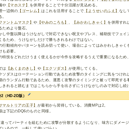
備や
【マホステ】
を併用することで十分活躍が見込める。
理一辺倒の
【ゴーレム】
はこれを活用することで
【ようせいのふえ】
なし
る。
ファントムマスク】
や
【やみのころも】
、
【みかわしきゃく】
を併用すれ
るためより盤石。
かし中盤以降はうけながしで対応できない呪文やブレス、補助技でフェイ
くるため、うけながしだけで勝ちきれるわけではない。
の行動傾向やパターンを読み切って使い、場合によってはみかわしきゃく
けも必要。
の特技をどれだけうまく使えるかが今作を攻略するうえで重要になるため
では
【あくまのきし】
や
【エクソダス】
が使用してくる。
クソダスはローテーション行動であるため攻撃のタイミングに気をつけれ
期のランダム行動であるため、運悪く攻撃のタイミングと被って即死する
しきれると踏むまではこちらから手を出さずにうけながしのみで対応し続
Q2（HD-2D版）
サマルトリアの王子】
が最初から習得している。消費MPは2。
様は下記のDQ6のものと同様。
と違ってパーティを組むために攻撃が分散するようになり、味方にダメー
ているので、一転して使いづらい。