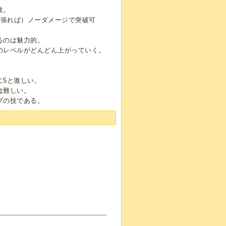
技。
頑張れば）ノーダメージで突破可
るのは魅力的。
のレベルがどんどん上がっていく。
に5と激しい。
は難しい。
プの技である。