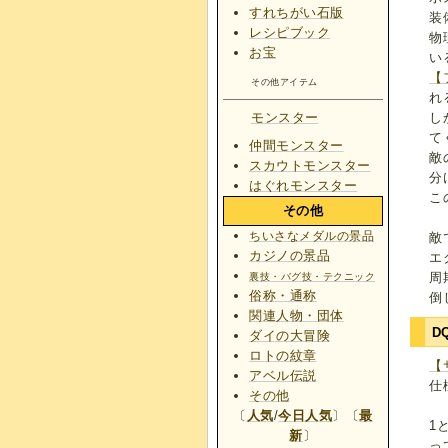
すれちがい石版
装
レシピブック
物
お宝
い
【
その他アイテム
れ
モンスター
し
て
仲間モンスター
敵
スカウトモンスター
分
はぐれモンスター
こ
その他
ちいさなメダルの景品
敵
カジノの景品
エ
周
裏技・バグ技・テクニック
俗称・通称
倒
関連人物・団体
D
ダイの大冒険
ロトの紋章
【
アベル伝説
仕
その他
〔
人気
/
今日人気
〕〔
最
1
新
〕
っ