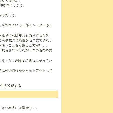
印されてしまう。
なるだろう。
】
が連れている一部モンスターもこ
を返されれば即死もあり得るため、
ても事故の危険性をゼロにできない
を使うことも考慮した方がいい。
、眠らせてうけながしそのものを封
よりさらに危険度が跳ね上がってい
テ以外の特技をシャットアウトして
。
ー】
が発動する。
てきた本人には返せない。