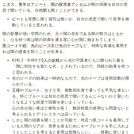
ニタス
、
青年ゼアノート
、
闇の探求者アンセム
が闇の回廊を自分の意
思で開いている。当然
闇
も開くことができる。
ピート
も実際に開く描写は無いが、自分の意思で開いて世界を移
動していると思われる。
闇の影響が強い空間のため、元々闇の存在である闇の勢力はともか
く、心を持つ者は闇の回廊を通る度に心が闇に蝕まれてしまう。
黒コート
や
鎧
、
光のビーズ
及び
光のケープ
など、特殊な装備を着用す
れば闇の侵食を防ぐことが出来る。
KH0.2・KHIIIで
3人の妖精
から光の守護者たちに贈られた服も
「闇に対抗する新たな衣」とされているので、同様の効果を持つ
と思われる。
光のビーズの効果は一時的なもので、光のケープは使用回数が限
られている。
王様
や
プルート
、
カイリ
等、複数回生身で通っても平気な者もい
る。特にプルートは自分の意思で開いてるんじゃないかと疑いた
くなるような頻度で回廊を使いまくっている。
心の光が強い者ほど耐性が高く、数回程度の使用なら問題ないと
考えられるとディレクターは語っている。
しかし闇の回廊を開くことが可能で、尚且つ黒コートを着用して
いる人間の
リア
が、世界を巡るためにキーブレードを手に入れよ
うとしたことを考えると多用は危険らしい。……移動に使いまく