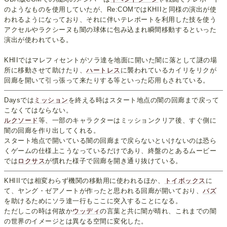
のようなものを使用していたが、Re:COMではKHIIと同様の演出が使
われるようになっており、それに伴いテレポートを利用した技を使う
アクセルやラクシーヌも闇の球体に包み込まれ瞬間移動するといった
演出が使われている。
KHIIではマレフィセントがソラ達を地面に開いた闇に落として謎の場
所に移動させて助けたり、
ハートレス
に襲われているカイリをリクが
回廊を開いて引っ張って来たりする等といった応用もされている。
Daysでは
ミッション
を終える時はスタート地点の闇の回廊まで戻って
こなくてはならない。
ルクソード
等、一部のキャラクターはミッションクリア後、すぐ側に
闇の回廊を作り出してくれる。
スタート地点で開いている闇の回廊まで戻らないといけないのは恐ら
くゲームの仕様上こうなっているだけであり、終盤のとあるムービー
では
ロクサス
が慣れた様子で回廊を開き通り抜けている。
KHIIIでは相変わらず機関の移動用に使われるほか、
トイボックス
に
て、ヤング・ゼアノートが作ったと思われる回廊が開いており、
バズ
を助けるためにソラ達一行もここに突入することになる。
ただしこの時は何故か
ウッディ
の言葉と共に闇が晴れ、これまでの闇
の世界のイメージとは異なる空間に変化した。