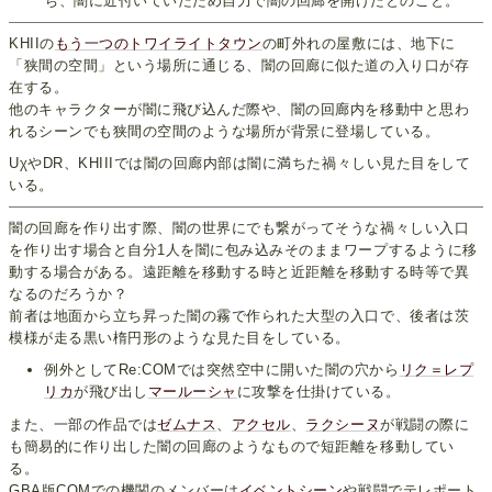
ち、闇に近付いていたため自力で闇の回廊を開けたとのこと。
KHIIの
もう一つのトワイライトタウン
の町外れの屋敷には、地下に
「狭間の空間」という場所に通じる、闇の回廊に似た道の入り口が存
在する。
他のキャラクターが闇に飛び込んだ際や、闇の回廊内を移動中と思わ
れるシーンでも狭間の空間のような場所が背景に登場している。
UχやDR、KHIIIでは闇の回廊内部は闇に満ちた禍々しい見た目をして
いる。
闇の回廊を作り出す際、闇の世界にでも繋がってそうな禍々しい入口
を作り出す場合と自分1人を闇に包み込みそのままワープするように移
動する場合がある。遠距離を移動する時と近距離を移動する時等で異
なるのだろうか？
前者は地面から立ち昇った闇の霧で作られた大型の入口で、後者は茨
模様が走る黒い楕円形のような見た目をしている。
例外としてRe:COMでは突然空中に開いた闇の穴から
リク＝レプ
リカ
が飛び出し
マールーシャ
に攻撃を仕掛けている。
また、一部の作品では
ゼムナス
、
アクセル
、
ラクシーヌ
が戦闘の際に
も簡易的に作り出した闇の回廊のようなもので短距離を移動してい
る。
GBA版COMでの機関のメンバーは
イベントシーン
や戦闘でテレポート