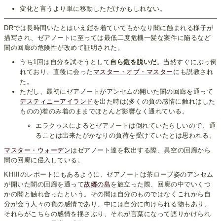
変化と言うより単に移動しただけかもしれない。
DRでは長時間いたとはいえ鎧を着ていてもかなり闇に蝕まれる様子が
描写され、ゼアノートに至っては最低二度危機一髪な案件に陥るなど
闇の回廊の危険性が改めて証明された。
うち1回は自分を試そうとして
自ら鎧を脱いだ
。当然すぐにぶっ倒
れており、直後に会った
マスター・オブ・マスター
にも説教され
た。
ただし、最初にゼアノートがアンセムの開いた闇の回廊を通って
デスティニーアイランド
を出た時は(多くの負の感情に触れはした
ものの)着のみ着のままでほとんど影響なく通れている。
エラクゥスによるとゼアノートは倒れていたらしいので、通
ることは出来たがかなりの負荷を受けていたとは思われる。
マスター・ウォーデン
はゼアノート達を救出する際、異空の回廊から
闇の回廊に侵入している。
KHIIIのレポートにもあるように、ゼアノートは茶ローブ姿のアンセム
が開いた闇の回廊を通って
故郷の島
を旅立った際、回廊の中でいくつ
かの闇と触れ合ったという。その闇は自分のものではなくこれから自
分が会う人々の負の感情であり、中には自分に向けられる物もあり、
それらがこちらの感情を揺さぶり、それが言葉になって語りかけられ