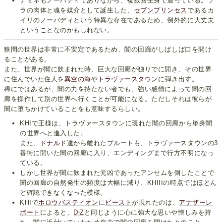
ナミネもノーバディでありながら、複数回生身で通っている。ソ
ラの肉体と魂を媒介として誕生した、
セブンプリンセス
であるカ
イリのノーバディという特異な存在であるため、例外的に大丈夫
ということなのかもしれない。
狭間の世界は非常に不安定であるため、闇の回廊がしばしば口を開け
ることがある。
また、世界が闇に飲まれた時、巨大な回廊が独りでに開き、その世界
に住んでいた住人を
異空の海
や
トラヴァースタウン
に弾き出す。
稀にではあるが、闇の力を持たない者でも、強い感情によって闇の回
廊を操作して別の世界へ行くことが可能になる。ただしそれは彼らが
闇に堕ちかけていることをも意味するらしい。
KHIで王様は、トラヴァースタウンに現れた闇の回廊から単身闇
の世界へと進入した。
また、
ドナルド
達から離れたプルートも、トラヴァースタウンの3
番街に開いた闇の回廊に入り、エンディングまで行方不明になっ
ている。
しかし世界が闇に飲まれた元凶であったアンセムを倒したことで
闇の回廊の自然発生の頻度は大幅に減り、KHIIIの時点ではほとん
ど確認できなくなった模様。
KHIで
ホロウバスティオン
に
ビースト
が現れたのは、
アナザーレ
ポート
によると、
DiZ
と同じように心に強大な思いや憎しみを持