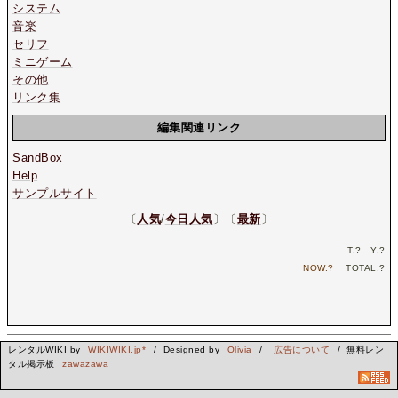
システム
音楽
セリフ
ミニゲーム
その他
リンク集
編集関連リンク
SandBox
Help
サンプルサイト
〔
人気
/
今日人気
〕〔
最新
〕
T.
?
Y.
?
NOW.
?
TOTAL.
?
レンタルWIKI by
WIKIWIKI.jp*
/ Designed by
Olivia
/
広告について
/ 無料レン
タル掲示板
zawazawa