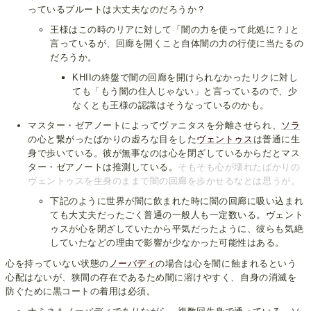
っているプルートは大丈夫なのだろうか？
王様はこの時のリアに対して「闇の力を使って此処に？｣と
言っているが、回廊を開くこと自体闇の力の行使に当たるの
だろうか。
KHIIの終盤で闇の回廊を開けられなかったリクに対し
ても「もう闇の住人じゃない」と言っているので、少
なくとも王様の認識はそうなっているのかも。
マスター・ゼアノートによってヴァニタスを分離させられ、
ソラ
の心と繋がったばかりの虚ろな目をした
ヴェントゥス
は普通に生
身で歩いている。彼が無事なのは心を閉ざしているからだとマス
ター・ゼアノートは推測している。
そもそも心が壊れたばかりの
ヴェントゥスを生身のままで闇の回廊を歩かせるなとは思うが。
下記のように世界が闇に飲まれた時に闇の回廊に吸い込まれ
ても大丈夫だったごく普通の一般人も一定数いる。ヴェント
ゥスが心を閉ざしていたから平気だったように、彼らも気絶
していたなどの理由で影響が少なかった可能性はある。
心を持っていない状態の
ノーバディ
の場合は心を闇に蝕まれるという
心配はないが、狭間の存在であるため闇に溶けやすく、自身の消滅を
防ぐために黒コートの着用は必須。