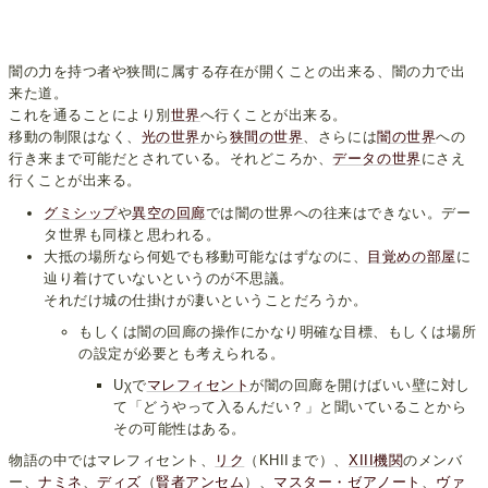
闇の力を持つ者や狭間に属する存在が開くことの出来る、闇の力で出
来た道。
これを通ることにより別
世界
へ行くことが出来る。
移動の制限はなく、
光の世界
から
狭間の世界
、さらには
闇の世界
への
行き来まで可能だとされている。それどころか、
データの世界
にさえ
行くことが出来る。
グミシップ
や
異空の回廊
では闇の世界への往来はできない。デー
タ世界も同様と思われる。
大抵の場所なら何処でも移動可能なはずなのに、
目覚めの部屋
に
辿り着けていないというのが不思議。
それだけ城の仕掛けが凄いということだろうか。
もしくは闇の回廊の操作にかなり明確な目標、もしくは場所
の設定が必要とも考えられる。
Uχで
マレフィセント
が闇の回廊を開けばいい壁に対し
て「どうやって入るんだい？」と聞いていることから
その可能性はある。
物語の中ではマレフィセント、
リク
（KHIIまで）、
XIII機関
のメンバ
ー、
ナミネ
、
ディズ
（
賢者アンセム
）、
マスター・ゼアノート
、
ヴァ