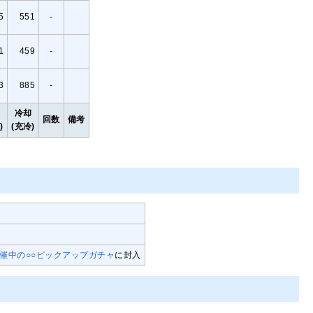
5
551
-
1
459
-
3
885
-
填
冷却
回数
備考
)
(充冷)
催中の○○ピックアップガチャ
に封入