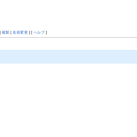
|
複製
|
名前変更
] [
ヘルプ
]