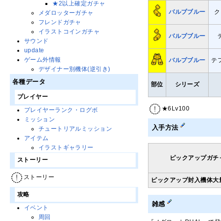
★2以上確定ガチャ
バルブブルー
ク
メダロッターガチャ
フレンドガチャ
イラストコインガチャ
バルブブルー
サウンド
update
ゲーム外情報
バルブブルー
テ
デザイナー別機体(逆引き)
各種データ
部位
シリーズ
プレイヤー
★6Lv100
プレイヤーランク・ログボ
ミッション
入手方法
チュートリアルミッション
アイテム
イラストギャラリー
ピックアップガチ
ストーリー
ストーリー
ピックアップ封入機体大
攻略
雑感
イベント
周回