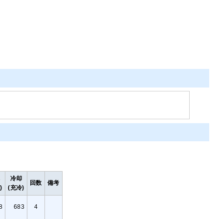
填
冷却
回数
備考
)
(充冷)
8
683
4