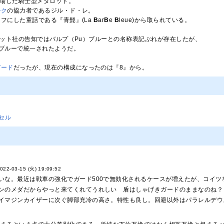
登場した騎士型メダロット。
ルク
の協力者であるジル・ド・レ。
フにした童話である『青髭』(La
B
ar
B
e
B
leue)から取られている。
ロット社の告知ではバルプ（Pu）ブルーとの名称表記ぶれが存在したが、
ブルーで統一されたようだ。
ガード
だったが、現在の構成になったのは『8』から。
セル
022-03-15 (火) 19:09:52
いな。最近は戦車の強化でガード500で無効化されるケースが増えたが、コイツな
ンのメダだからやっと来てくれてうれしい 盾はしゃげきガードのままなのね？ま
イマジンカイザーに次ぐ脚部充冷の高さ。特性も良し。回避以外はパラレルデウス