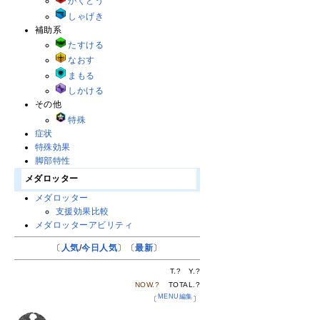
かくとう
しゃげき
補助系
たすける
なおす
まもる
しかける
その他
特殊
症状
特殊効果
脚部特性
メダロッター
メダロッター
支援効果比較
メダロッターアビリティ
〔
人気
/
今日人気
〕〔
最新
〕
T.
?
Y.
?
NOW.
?
TOTAL.
?
MENU編集
〔
〕