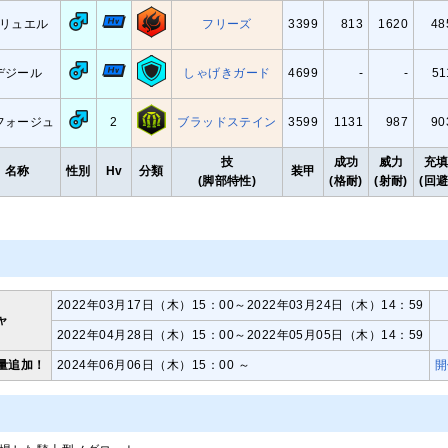
リュエル
フリーズ
3399
813
1620
48
デジール
しゃげきガード
4699
-
-
51
フォージュ
2
ブラッドステイン
3599
1131
987
90
技
成功
威力
充
名称
性別
Hv
分類
装甲
(脚部特性)
(格耐)
(射耐)
(回避
2022年03月17日（木）15：00～2022年03月24日（木）14：59
ャ
2022年04月28日（木）15：00～2022年05月05日（木）14：59
量追加！
2024年06月06日（木）15：00 ～
開