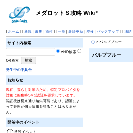
メダロットＳ攻略 Wiki*
[
ホーム
] [
新規
|
編集
|
添付
] [
一覧
|
最終更新
|
差分
|
バックアップ
] [
凍結
> バルブブルー
サイト内検索
AND検索
バルブブルー
OR検索
発生中の不具合
お知らせ
現在、荒らし対策のため、特定プロバイダを
対象に編集時SMS認証を要求しています。
認証後は従来通り編集可能であり、認証によ
って管理が個人情報を得ることはありませ
ん。
開催中のイベント
常設イベント