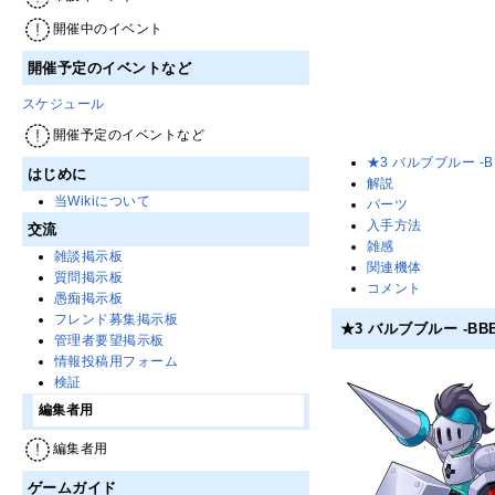
開催中のイベント
開催予定のイベントなど
スケジュール
開催予定のイベントなど
★3 バルブブルー -BB
はじめに
解説
当Wikiについて
パーツ
入手方法
交流
雑感
雑談掲示板
関連機体
質問掲示板
コメント
愚痴掲示板
フレンド募集掲示板
★3 バルブブルー -BBB
管理者要望掲示板
情報投稿用フォーム
検証
編集者用
編集者用
ゲームガイド