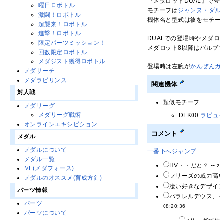
『メダロットDUAL』で
曜日ロボトル
モチーフは
ジャンヌ・ダ
激闘！ロボトル
機体名と型式は彼をモチー
超襲来！ロボトル
進撃！ロボトル
DUALでの登場時やメダ
限定パーツミッション！
メダロット8以降はバルブ
回数限定ロボトル
メダジスト獲得ロボトル
登場時は左腕が
かんぜん
メダサーチ
メダラビリンス
関連機体
対人戦
類似モチーフ
メダリーグ
メダリーグ戦術
DLK00
ラピュ
オンラインエキシビション
コメント
メダル
メダルについて
一番下へジャンプ
メダル一覧
HV・・だと？ --
2
MF(メダフォース)
フリーズの威力高
メダルのオススメ(育成方針)
凄い好きなデザイ
パーツ情報
パラレルデウス、
パーツ
08:20:36
パーツについて