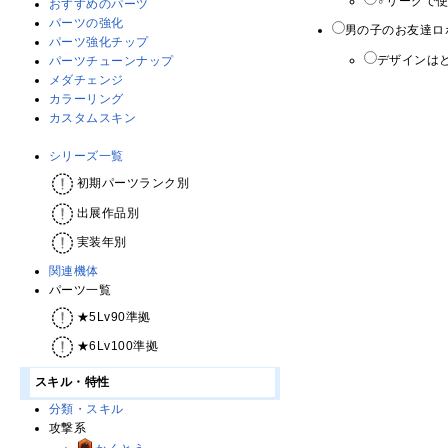
♂リーグで
おすすめのパーツ
パーツの強化
男の子のお友達ロ
パーツ強化チップ
デザインは
パーツチューンナップ
メダチェンジ
カラーリング
カスタムスキン
シリーズ一覧
初期パーツランク別
出展作品別
実装年別
関連機体
パーツ一覧
★5Lv90準拠
★6Lv100準拠
スキル・特性
分類・スキル
攻撃系