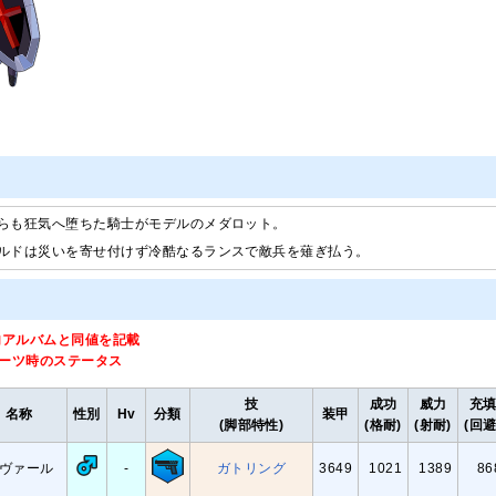
らも狂気へ堕ちた騎士がモデルのメダロット。
ルドは災いを寄せ付けず冷酷なるランスで敵兵を薙ぎ払う。
内アルバムと同値を記載
パーツ時のステータス
技
成功
威力
充
名称
性別
Hv
分類
装甲
(脚部特性)
(格耐)
(射耐)
(回避
ヴァール
-
ガトリング
3649
1021
1389
86