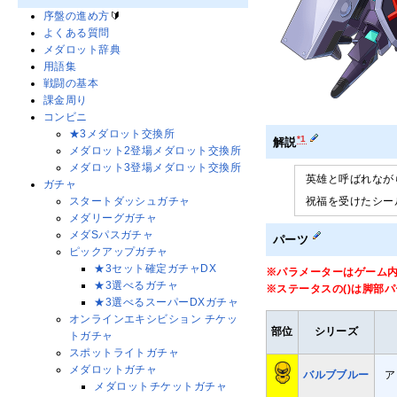
序盤の進め方
🔰
よくある質問
メダロット辞典
用語集
戦闘の基本
課金周り
コンビニ
★3メダロット交換所
*1
解説
メダロット2登場メダロット交換所
メダロット3登場メダロット交換所
英雄と呼ばれなが
ガチャ
祝福を受けたシー
スタートダッシュガチャ
メダリーグガチャ
メダSパスガチャ
パーツ
ピックアップガチャ
★3セット確定ガチャDX
※パラメーターはゲーム
★3選べるガチャ
※ステータスの()は脚部
★3選べるスーパーDXガチャ
オンラインエキシビション チケッ
部位
シリーズ
トガチャ
スポットライトガチャ
メダロットガチャ
バルブブルー
ア
メダロットチケットガチャ