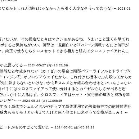
るかもしれん(壊れじゃなかったら引く人少なそうって言うな) --
2023-01-
言いたいが、その用途だと今はマクショがあるね。うまいこと遠くを撃てれ
ボすると気持ちがいい。脚部は一見面白いがHvパーツ満載するには装甲が
い。純正で使うならクロスセットできる相方と組んでクロスファイアわんこ
と思ってる --
2024-05-27 (月) 23:23:06
状態だと考慮されない（カイゼルの場合は頭部パワーライフルとドライブA
チ（マジンZ）がブロウアウェイだから、これ付けた機体でぶん殴ってからカ
が先に決まらないといけないからRスルメとか組み合わせるといいんじゃない
言う相手にはクロスファイアって使い分けするとカイゼルらしさが出ると思
でいつか手に入るはず。クロスファイアはセット・実行側の威力と成功を加
いぞ^～ --
2024-05-28 (火) 11:08:49
する！単体でシェルメダルやチップで単体運用での脚部特性での耐性値満た
力もモリモリとか考えてたけど色々他にも出来そうで交換が楽しみ！ --
ードがものすごくて驚いた --
2024-05-31 (金) 05:29:23