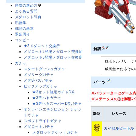
序盤の進め方
🔰
よくある質問
メダロット辞典
用語集
戦闘の基本
課金周り
コンビニ
★3メダロット交換所
*1
解説
メダロット2登場メダロット交換所
メダロット3登場メダロット交換所
ロボトルリサーチ
ガチャ
威風堂々たるその
スタートダッシュガチャ
メダリーグガチャ
メダSパスガチャ
パーツ
ピックアップガチャ
★3セット確定ガチャDX
※パラメーターはゲーム
★3選べるガチャ
※ステータスの()は脚部
★3選べるスーパーDXガチャ
オンラインエキシビション チケッ
部位
シリーズ
トガチャ
スポットライトガチャ
メダロットガチャ
カイゼルビートル
メダロットチケットガチャ