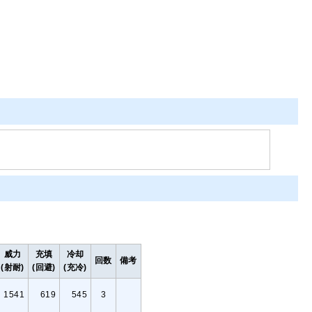
威力
充填
冷却
回数
備考
(射耐)
(回避)
(充冷)
1541
619
545
3