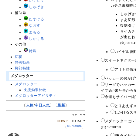
かくとう
カチス編成時に
しゃげき
補助系
しゃげき
たすける
まあ変形
復刻引け
なおす
サイカチ
まもる
が出たわ
しかける
(金) 20:04
その他
特殊
カイゼル復刻
症状
スイートネクター
特殊効果
脚部特性
アリも沙悟浄
メダロッター
ハッカーのおかげ
メダロッター
リーグでハッカー
支援効果比較
イブBが来た事から
メダロッターアビリティ
今週もサイバー純
〔
人気
/
今日人気
〕〔
最新
〕
とりあえず
しかけるスキ
T.
?
Y.
?
メダロッターにレ
NOW.
?
TOTAL.
?
MENU編集
(日) 17:30:13
〔
〕
SRタイサン