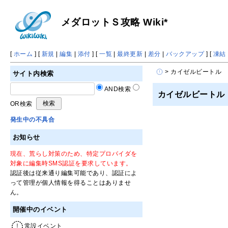
メダロットＳ攻略 Wiki*
[
ホーム
] [
新規
|
編集
|
添付
] [
一覧
|
最終更新
|
差分
|
バックアップ
] [
凍結
> カイゼルビートル
サイト内検索
AND検索
カイゼルビートル
OR検索
発生中の不具合
お知らせ
現在、荒らし対策のため、特定プロバイダを
対象に編集時SMS認証を要求しています。
認証後は従来通り編集可能であり、認証によ
って管理が個人情報を得ることはありませ
ん。
開催中のイベント
常設イベント