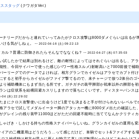
ナススタッグ
(クワガタVer.)
ーナリーグだからと連れていってみたがクロス攻撃は8000ダメぐらいは出るが
ける気がしねぇ。 --
2022-04-16 (土) 09:22:13
カル？普通に防御されたらそんなでななくね？ --
2022-04-27 (水) 07:35:03
い試したかで結果は別れるけど、敵の耐性によってはそれぐらいは出るし、アラ
能性、今回サイバーで使った感じ(パワー性格スルメ)射耐高いと7000前後で補助ア
バーリーグでのデータでよければ。相方グランでカイゼルはアラセでカブト付けて、
にすると初手からカイゼルがファイア撃てるので、未チャージで放つ2体分のゴ
より補助機体にもまず当たる所です。ガチガチの装甲脚部か戦車以外の脚部を初
ランは症状系を結構回避カスリしますので落ちにくいです。ディスターバンスは
-04 (水) 22:29:02
たまにクロス攻撃使いに出会うけど1度でも決まると手が付けられないレベルでボ
格アラセで試してメダルイーター脚のアタッカー機に8000ダメ出たの確認し
がグレインの残り装甲11000ほどがただの回避不能時に当ててなんかクリティカ
しゃげき・しかける持ちの性格スナイパーらしいね。グランカイゼルの運用も変わ
ァイアの二機運用はどうだろう…って感じだけど、単騎でセット&ファイアする場合
クロス編成時は相方が早々に死んだ時立て直しほぼ無理だったけどこれからはフ