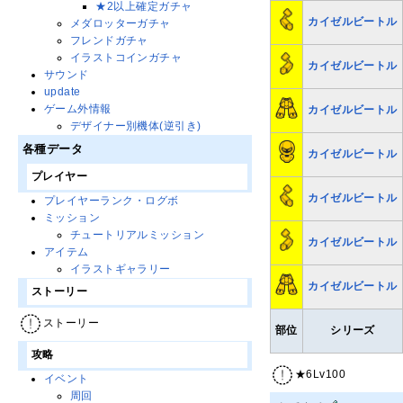
★2以上確定ガチャ
カイゼルビートル
メダロッターガチャ
フレンドガチャ
イラストコインガチャ
カイゼルビートル
サウンド
update
ゲーム外情報
カイゼルビートル
デザイナー別機体(逆引き)
各種データ
カイゼルビートル
プレイヤー
カイゼルビートル
プレイヤーランク・ログボ
ミッション
チュートリアルミッション
カイゼルビートル
アイテム
イラストギャラリー
カイゼルビートル
ストーリー
ストーリー
部位
シリーズ
攻略
★6Lv100
イベント
周回