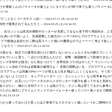
うや青龍くんのパラメータが違うようにタイサンがSRで来ても違うパラメータにな
:17:19
どことなくコーカサスっぽい --
2023-07-17 (月) 19:10:20
向性で運用されてるんだろう --
2024-05-25 (土) 02:44:55
と、右ロンショは高充冷脚部やロッターが充実してるなら各下狩り周回向き…と
値も高いので使いよう、充填調整した相方のハンマーAやらブロウアウェイとコン
ップで補強は必須だが二脚は高スペック揃いの魔境なのでよーーーく考えて欲し
くなろう --
2024-05-27 (月) 11:43:52
ス助かる、純正での運用主体だけど相方いないからシェルメダルの耐久でいこうか
それでいいと思う。一点だけ注意なんだけど、射撃・格闘耐性って防御できない
リング冷却中が該当）から気をつけて！ 永野先生コラボはやった？ マジンパン
ロンショ決めてやれば必殺級の破壊力よ！ 充填の調整はいる、ブロウアウェイ
ブロウアウェイは対象のHvパーツが増えると吹き飛ばしにくくなるから、そう
はいないようだけど、キュアウォーター（ジ・エンシェント）なら恒常★3なの
うなので、お互いにパワーメダルやらメダロッターで威力を盛ってやると気持ちい
ありがたい…確かに冷却デメリットは抜けてた…マジン系は育ててるから参考に
てたのと相方にプライムトラックでガードヒーター使ってパワー系メダルで脚部威
8 (火) 23:13:18
たから使ってみたけど思ったほど単体でもクロスセット速いというか二脚時のスピ