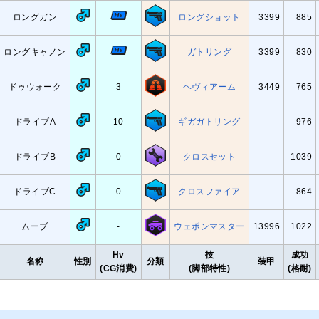
ロングガン
ロングショット
3399
885
ロングキャノン
ガトリング
3399
830
ドゥウォーク
3
ヘヴィアーム
3449
765
ドライブA
10
ギガガトリング
-
976
ドライブB
0
クロスセット
-
1039
ドライブC
0
クロスファイア
-
864
ムーブ
-
ウェポンマスター
13996
1022
Hv
技
成功
名称
性別
分類
装甲
(CG消費)
(脚部特性)
(格耐)