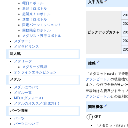
入手方法
曜日ロボトル
激闘！ロボトル
超襲来！ロボトル
2
進撃！ロボトル
2
限定パーツミッション！
回数限定ロボトル
ピックアップガチャ
2
メダジスト獲得ロボトル
2
メダサーチ
メダラビリンス
2
対人戦
メダリーグ
雑感
メダリーグ戦術
オンラインエキシビション
『メダロットnavi』で登
グランビートル
の後継機
メダル
また、今作で全身がHvパ
メダルについて
登場時は右腕及びドライブ
メダル一覧
グランビートル
との差別
MF(メダフォース)
メダルのオススメ(育成方針)
関連機体
パーツ情報
KBT
パーツ
パーツについて
『メダロットnavi