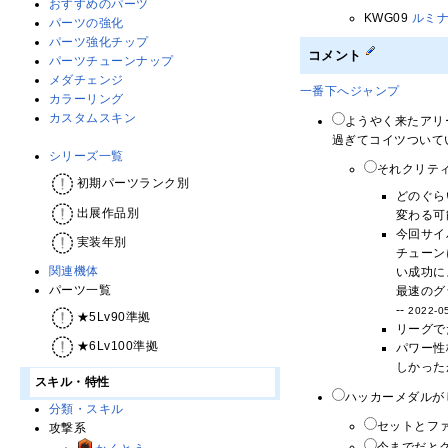
おすすめのパーツ
KWG09
ルミ
パーツの強化
パーツ強化チップ
コメント
パーツチューンナップ
メダチェンジ
一番下へジャンプ
カラーリング
カスタムスキン
ようやく来たアリ
過ぎてコイツついてい
シリーズ一覧
それクリティ
初期パーツランク別
どのぐら
出展作品別
変わる可
今回サイ
実装年別
チューン
関連機体
い成功に
パーツ一覧
最速のグ
--
2022-05
★5Lv90準拠
リーグで
★6Lv100準拠
パワー性
しかった
スキル・特性
ハッカーメダルが
分類・スキル
セットとフ
攻撃系
今までだと