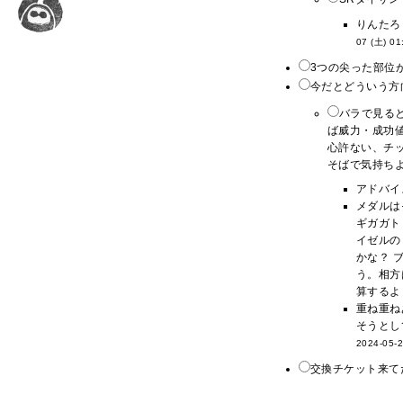
りんたろ
07 (土) 01
3つの尖った部位が
今だとどういう方
バラで見る
ば威力・成功
心許ない、チ
そばで気持ちよ
アドバイ
メダルは
ギガガト
イゼルの
かな？ 
う。相方
算するよ
重ね重ね
そうとし
2024-05-2
交換チケット来て