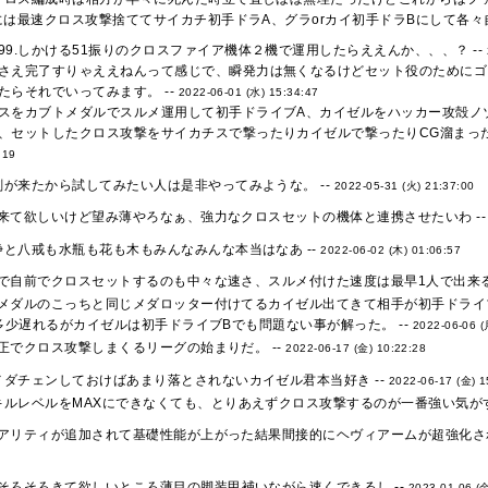
は最速クロス攻撃捨ててサイカチ初手ドラA、グラorカイ初手ドラBにして各々自
99.しかける51振りのクロスファイア機体２機で運用したらええんか、、、？ --
さえ完了すりゃええねんって感じで、瞬発力は無くなるけどセット役のためにゴキ
たらそれでいってみます。 --
2022-06-01 (水) 15:34:47
スをカブトメダルでスルメ運用して初手ドライブA、カイゼルをハッカー攻殻ノゾ
、セットしたクロス攻撃をサイカチスで撃ったりカイゼルで撃ったりCG溜まった
:19
が来たから試してみたい人は是非やってみような。 --
2022-05-31 (火) 21:37:00
来て欲しいけど望み薄やろなぁ、強力なクロスセットの機体と連携させたいわ -
と八戒も水瓶も花も木もみんなみんな本当はなあ --
2022-06-02 (木) 01:06:57
で自前でクロスセットするのも中々な速さ、スルメ付けた速度は最早1人で出来る
メダルのこっちと同じメダロッター付けてるカイゼル出てきて相手が初手ドライ
多少遅れるがカイゼルは初手ドライブBでも問題ない事が解った。 --
2022-06-06 (
正でクロス攻撃しまくるリーグの始まりだ。 --
2022-06-17 (金) 10:22:28
メダチェンしておけばあまり落とされないカイゼル君本当好き --
2022-06-17 (金) 1
ルレベルをMAXにできなくても、とりあえずクロス攻撃するのが一番強い気がす
アリティが追加されて基礎性能が上がった結果間接的にヘヴィアームが超強化された
そろそろきて欲しいところ薄目の脚装甲補いながら速くできるし --
2023-01-06 (金