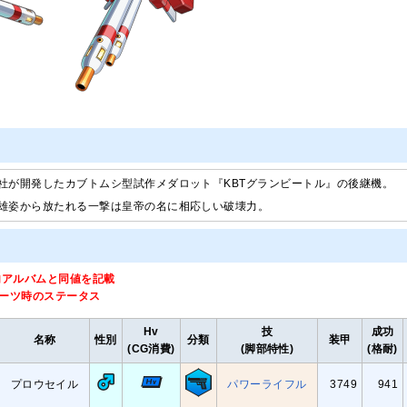
社が開発したカブトムシ型試作メダロット『KBTグランビートル』の後継機。
雄姿から放たれる一撃は皇帝の名に相応しい破壊力。
内アルバムと同値を記載
パーツ時のステータス
Hv
技
成功
名称
性別
分類
装甲
(CG消費)
(脚部特性)
(格耐)
プロウセイル
パワーライフル
3749
941