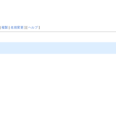
|
複製
|
名前変更
] [
ヘルプ
]