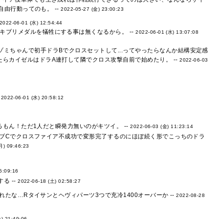
由行動ってのも。 --
2022-05-27 (金) 23:00:23
2022-06-01 (水) 12:54:44
ブリメダルを犠牲にする事は無くなるから。 --
2022-06-01 (水) 13:07:08
ミちゃんで初手ドラBでクロスセットして...ってやったらなんか結構安定感
らカイゼルはドラA連打して隣でクロス攻撃自前で始めたり。 --
2022-06-03
-
2022-06-01 (水) 20:58:12
もん！ただ1人だと瞬発力無いのがキツイ。 --
2022-06-03 (金) 11:23:14
ブCでクロスファイア不成功で変形完了するのにほぼ続く形でこっちのドラ
月) 09:46:23
5:09:16
る --
2022-06-18 (土) 02:58:27
な…Rタイサンとヘヴィパーツ3つで充冷1400オーバーか --
2022-08-28
) 21:49:06