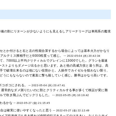
準備の割にリターンが少ないようにも見えるしアリーナリーグは車両系の魔境
セとか付けると右と左の性能合算するから場合によっては基本火力がかなり
ルテミス脚相手だと6000程度って感じ。 --
2022-05-04 (水) 20:42:34
7000以上平均クリティカルでグレインに13000でした。グランを最速
ーストよりもダメージ出るかと思います。あと他の高威力技と違う所は、高
手で破壊出来るのは他にない役割かと。人操作でカイゼルを狙わない限り、
どうにもならないので素直に撃ち殺していく感じ。勝率はかなり高いです。
コボコにされる。 --
2022-05-04 (水) 23:47:41
た、通常的なダメ測りたいのに割とクリティカルする事が多くて検証が変に難
ルで吹き飛ぶんでビックリもした。 --
2022-05-05 (木) 10:19:42
るかな --
2022-05-27 (金) 21:15:45
は確実に使いやすくなったと思う --
2022-05-27 (金) 22:12:49
ァイア役単体でも生き残れば作戦続行できるってのは大きい、なんならサイ