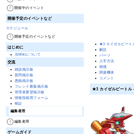
開催中のイベント
開催予定のイベントなど
スケジュール
開催予定のイベントなど
★3 カイゼルビートル 
はじめに
解説
当Wikiについて
パーツ
入手方法
交流
雑感
雑談掲示板
関連機体
質問掲示板
コメント
愚痴掲示板
フレンド募集掲示板
★3 カイゼルビートル -
管理者要望掲示板
情報投稿用フォーム
検証
編集者用
編集者用
ゲームガイド