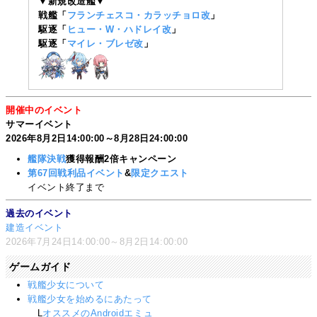
▼新規改造艦▼
戦艦「
フランチェスコ・カラッチョロ改
」
駆逐「
ヒュー・W・ハドレイ改
」
駆逐「
マイレ・ブレゼ改
」
開催中のイベント
サマーイベント
2026年8月2日14:00:00～8月28日24:00:00
艦隊決戦
獲得報酬2倍キャンペーン
第67回戦利品イベント
&
限定クエスト
イベント終了まで
過去のイベント
建造イベント
2026年7月24日14:00:00～8月2日14:00:00
ゲームガイド
戦艦少女について
戦艦少女を始めるにあたって
L
オススメのAndroidエミュ