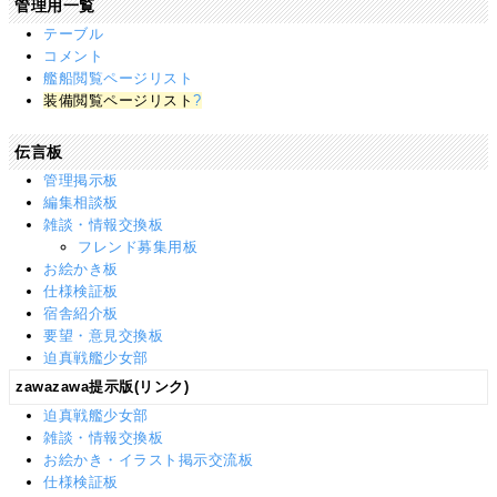
管理用一覧
テーブル
コメント
艦船閲覧ページリスト
装備閲覧ページリスト
?
伝言板
管理掲示板
編集相談板
雑談・情報交換板
フレンド募集用板
お絵かき板
仕様検証板
宿舎紹介板
要望・意見交換板
迫真戦艦少女部
zawazawa提示版(リンク)
迫真戦艦少女部
雑談・情報交換板
お絵かき・イラスト掲示交流板
仕様検証板