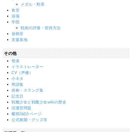
メダル・勲章
食堂
浴場
学院
戦術の評価・習得方法
放映室
支援基地
その他
母港
イラストレーター
CV（声優）
小ネタ
用語集
俗称・スラング集
記念日
戦艦少女と戦艦少女wikiの歴史
旧運営問題
艦萌3紹介ページ
公式展開・グッズ等