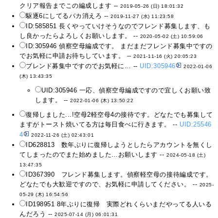
クリア報告までこの編成します --
2019-05-26 (日) 18:01:32
駆逐6にしてるバカ消えろ --
2019-11-27 (水) 11:23:58
ID:585851 長くやっていけそうなのでフレンド募集します、も
し良かったらよろしくお願いします。 --
2020-05-02 (土) 10:59:06
ID:305946 偵察空母編成です。 まだまだフレンド募集中ですの
でお気軽に申請お待ちしています。 --
2021-11-16 (火) 20:05:23
ブレンド募集中ですのでお気軽に… --
UID:305946
2022-01-06
(木) 13:43:35
UID:305946 一応、偵察空母編成ですので宜しくお願い致
します。 --
2022-01-06 (木) 13:50:22
復帰しました...!空母2軽空母4の接待です。どなたでも募集して
ますがトースト焼いてる方は毎日食べに行きます。 --
UID:25546
4
2022-11-26 (土) 02:43:01
ID628813 数年ぶりに復帰しようとしたらアカウントを無くし
てしまったのでまた始めました…お願いします --
2024-05-18 (土)
13:47:35
ID367390 フレンド募集します。偵察軽空母の接待編成です。
どなたでも大歓迎ですので、お気軽に申請してください。 --
2025-
05-29 (木) 16:54:56
ID198951 8年ぶりに復帰 実際どれくらいまだやってる人いる
んだろう --
2025-07-14 (月) 06:01:31