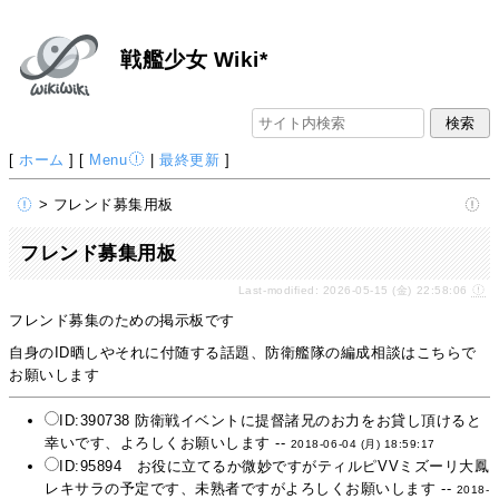
戦艦少女 Wiki*
[
ホーム
] [
Menu
|
最終更新
]
> フレンド募集用板
フレンド募集用板
Last-modified: 2026-05-15 (金) 22:58:06
フレンド募集のための掲示板です
自身のID晒しやそれに付随する話題、防衛艦隊の編成相談はこちらで
お願いします
ID:390738 防衛戦イベントに提督諸兄のお力をお貸し頂けると
幸いです、よろしくお願いします --
2018-06-04 (月) 18:59:17
ID:95894 お役に立てるか微妙ですがティルピVVミズーリ大鳳
レキサラの予定です、未熟者ですがよろしくお願いします --
2018-