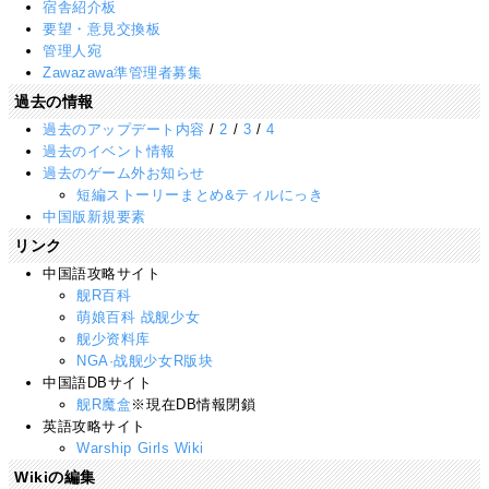
宿舎紹介板
要望・意見交換板
管理人宛
Zawazawa準管理者募集
過去の情報
過去のアップデート内容
/
2
/
3
/
4
過去のイベント情報
過去のゲーム外お知らせ
短編ストーリーまとめ&ティルにっき
中国版新規要素
リンク
中国語攻略サイト
舰R百科
萌娘百科 战舰少女
舰少资料库
NGA·战舰少女R版块
中国語DBサイト
舰R魔盒
※現在DB情報閉鎖
英語攻略サイト
Warship Girls Wiki
Wikiの編集