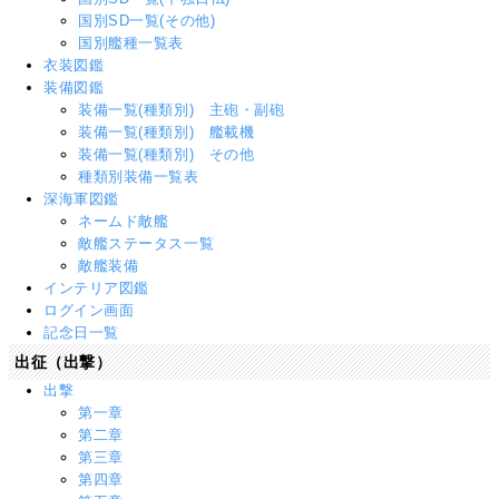
国別SD一覧(その他)
国別艦種一覧表
衣装図鑑
装備図鑑
装備一覧(種類別) 主砲・副砲
装備一覧(種類別) 艦載機
装備一覧(種類別) その他
種類別装備一覧表
深海軍図鑑
ネームド敵艦
敵艦ステータス一覧
敵艦装備
インテリア図鑑
ログイン画面
記念日一覧
出征（出撃）
出撃
第一章
第二章
第三章
第四章