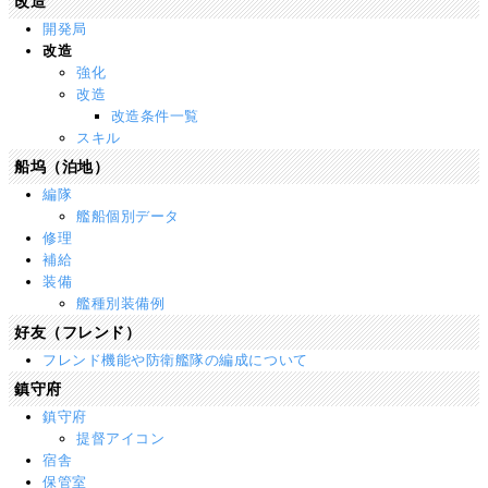
改造
開発局
改造
強化
改造
改造条件一覧
スキル
船坞（泊地）
編隊
艦船個別データ
修理
補給
装備
艦種別装備例
好友（フレンド）
フレンド機能や防衛艦隊の編成について
鎮守府
鎮守府
提督アイコン
宿舎
保管室