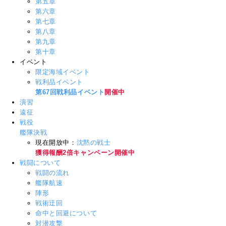
第五章
第六章
第七章
第八章
第九章
第十章
イベント
限定海域イベント
戦利品イベント
第67回戦利品イベント
開催中
演習
遠征
戦役
艦隊決戦
現在開放中：
沈黙の戦士
獲得報酬2倍キャンペーン開催中
戦闘について
戦闘の流れ
艦隊航速
陣形
戦術迂回
命中と回避について
対潜攻撃