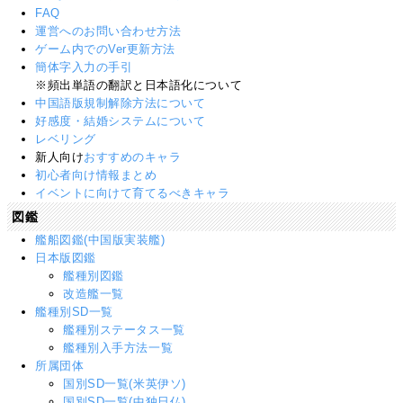
FAQ
運営へのお問い合わせ方法
ゲーム内でのVer更新方法
簡体字入力の手引
※頻出単語の翻訳と日本語化について
中国語版規制解除方法について
好感度・結婚システムについて
レベリング
新人向け
おすすめのキャラ
初心者向け情報まとめ
イベントに向けて育てるべきキャラ
図鑑
艦船図鑑(中国版実装艦)
日本版図鑑
艦種別図鑑
改造艦一覧
艦種別SD一覧
艦種別ステータス一覧
艦種別入手方法一覧
所属団体
国別SD一覧(米英伊ソ)
国別SD一覧(中独日仏)