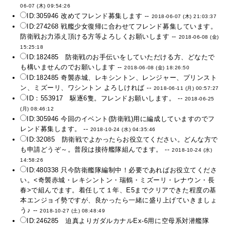
06-07 (木) 09:54:26
ID:305946 改めてフレンド募集します --
2018-06-07 (木) 21:03:37
ID:274268 戦艦少女復帰に合わせてフレンド募集しています。
防衛戦お力添え頂ける方等よろしくお願いします --
2018-06-08 (金)
15:25:18
ID:182485 防衛戦のお手伝いをしていただける方、どなたで
も構いませんのでお願いします --
2018-06-08 (金) 18:26:50
ID:182485 奇襲赤城、レキシントン、レンジャー、プリンスト
ン、ミズーリ、ワシントン よろしければ --
2018-06-11 (月) 00:57:27
ID：553917 駆逐6隻。フレンドお願いします。 --
2018-06-25
(月) 08:46:12
ID:305946 今回のイベント(防衛戦)用に編成していますのでフ
レンド募集します。 --
2018-10-24 (水) 04:35:46
ID:32085 防衛戦でよかったらお役立てください。どんな方で
も申請どうぞ～。普段は接待艦隊組んでます。 --
2018-10-24 (水)
14:58:26
ID:480338 只今防衛艦隊編制中！必要であればお役立てくださ
い。<奇襲赤城・レキシントン・瑞鶴・ミズーリ・レナウン・長
春>で組んでます。着任して１年、E5までクリアできた程度の基
本エンジョイ勢ですが、良かったら一緒に盛り上げていきましょ
う♪ --
2018-10-27 (土) 08:48:49
ID:246285 迫真よりガダルカナルEx-6用に空母系対潜艦隊