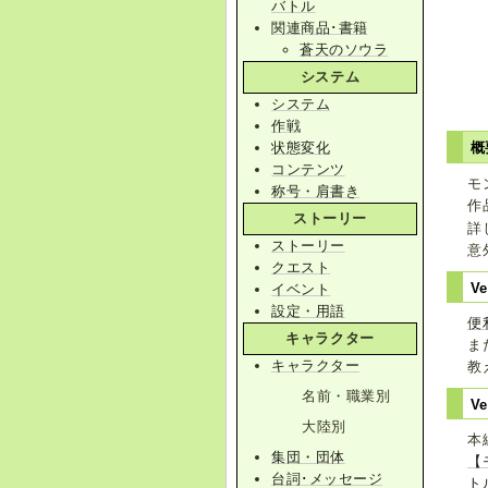
バトル
関連商品･書籍
蒼天のソウラ
システム
システム
作戦
状態変化
概
コンテンツ
モ
称号・肩書き
作
ストーリー
詳
ストーリー
意
クエスト
V
イベント
設定・用語
便
キャラクター
ま
キャラクター
教
名前・職業別
V
大陸別
本
集団・団体
【
台詞･メッセージ
ト