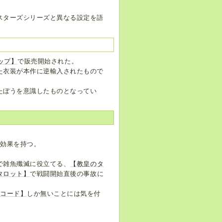
スターズシリーズと異なる設定を語
ップ】
で販売開始された。
た衣装が本作に逆輸入されたもので
たぼうを意識したものとなってい
な効果を持つ。
で雑魚殲滅に役立てる、
【教皇のタ
タロット】
で戦闘開始直後の事故に
クコード】
しか無いことには気を付