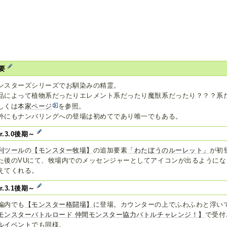
要
ンスターズシリーズでお馴染みの精霊。
品によって植物系だったりエレメント系だったり魔獣系だったり？？？系
しくは
本家ページ
を参照。
外にもナンバリングへの登場は初めてであり唯一でもある。
er.3.0後期～
利ツール
の
【モンスター牧場】
の追加要素
「わたぼうのルーレット」
が初
た後のVUにて、牧場内でのメッセンジャーとしてアイコンが出るように
えてくれる。
er.3.1後期～
編内でも
【モンスター格闘場】
に登場。カウンターの上でふわふわと浮い
モンスターバトルロード 仲間モンスター協力バトルチャレンジ！】
で受付
ルイベント
でも同様。