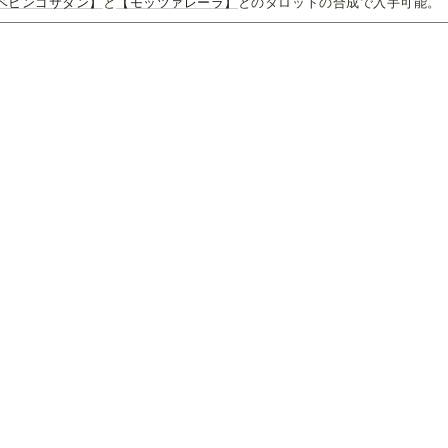
ベビンゴサタン】
と
【モッツァレーラ】
とのタロットの合成で入手可能。