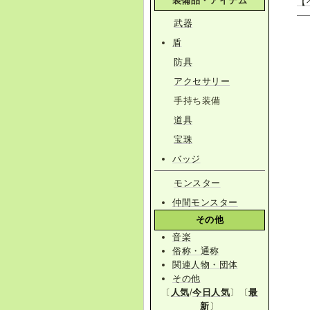
装備品・アイテム
【
武器
盾
防具
アクセサリー
手持ち装備
道具
宝珠
バッジ
モンスター
仲間モンスター
その他
音楽
俗称・通称
関連人物・団体
その他
〔
人気
/
今日人気
〕〔
最
新
〕