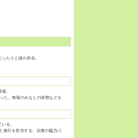
だったりと謎の存在。
登場。
なった。牧場のみなとの状態などを
ている。
と進行を担当する。以後の
協力バ