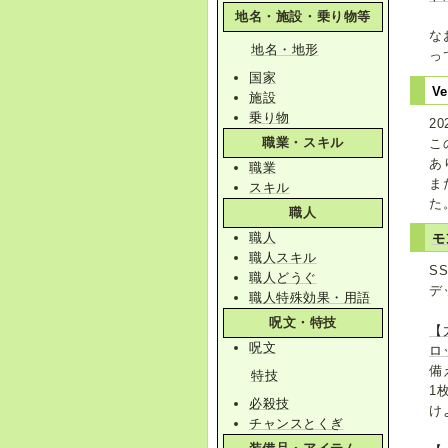
地名・施設・乗り物等
な
地名・地形
っ
国家
Ve
施設
乗り物
2
職業・スキル
こ
あ
職業
ま
スキル
た
職人
職人
モ
職人スキル
S
職人どうぐ
デ
職人特殊効果・用語
呪文・特技
【
呪文
ロ
備
特技
1
必殺技
け
チャンスとくぎ