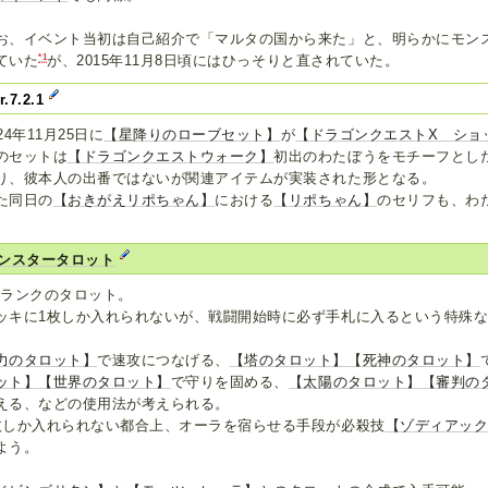
お、イベント当初は自己紹介で「マルタの国から来た」と、明らかにモン
*1
ていた
が、2015年11月8日頃にはひっそりと直されていた。
r.7.2.1
024年11月25日に
【星降りのローブセット】
が
【ドラゴンクエストX ショ
のセットは
【ドラゴンクエストウォーク】
初出のわたぼうをモチーフとし
り、彼本人の出番ではないが関連アイテムが実装された形となる。
た同日の
【おきがえリポちゃん】
における
【リポちゃん】
のセリフも、わ
。
ンスタータロット
Sランクのタロット。
ッキに1枚しか入れられないが、戦闘開始時に必ず手札に入るという特殊
力のタロット】
で速攻につなげる、
【塔のタロット】
【死神のタロット】
ット】
【世界のタロット】
で守りを固める、
【太陽のタロット】
【審判の
える、などの使用法が考えられる。
枚しか入れられない都合上、オーラを宿らせる手段が必殺技
【ゾディアッ
よう。