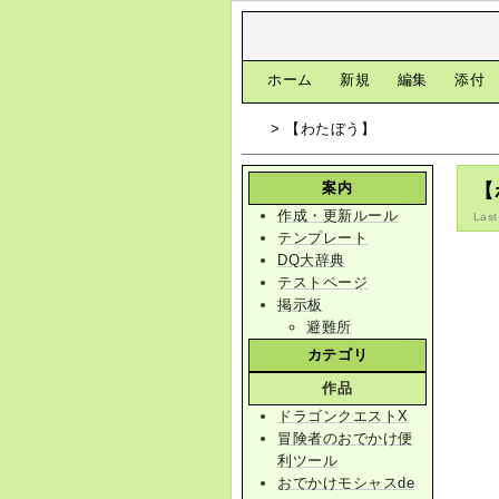
[
ホーム
|
新規
|
編集
|
添付
> 【わたぼう】
案内
【
作成・更新ルール
Last
テンプレート
DQ大辞典
テストページ
掲示板
避難所
カテゴリ
作品
ドラゴンクエストX
冒険者のおでかけ便
利ツール
おでかけモシャスde