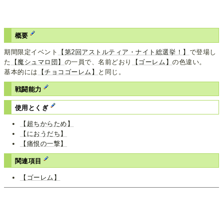
概要
期間限定イベント
【第2回アストルティア・ナイト総選挙！】
で登場し
た
【魔シュマロ団】
の一員で、名前どおり
【ゴーレム】
の色違い。
基本的には
【チョコゴーレム】
と同じ。
戦闘能力
使用とくぎ
【超ちからため】
【におうだち】
【痛恨の一撃】
関連項目
【ゴーレム】