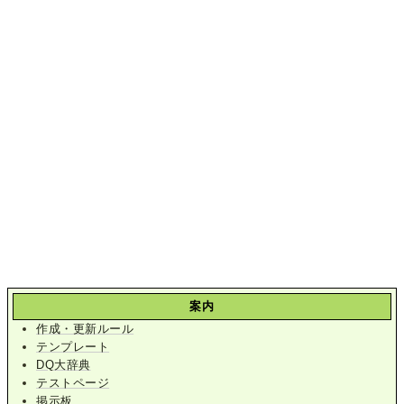
案内
作成・更新ルール
テンプレート
DQ大辞典
テストページ
掲示板