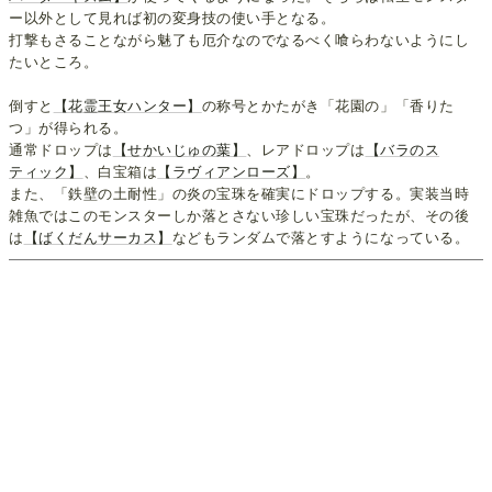
ー以外として見れば初の変身技の使い手となる。
打撃もさることながら魅了も厄介なのでなるべく喰らわないようにし
たいところ。
倒すと
【花霊王女ハンター】
の称号とかたがき「花園の」「香りた
つ」が得られる。
通常ドロップは
【せかいじゅの葉】
、レアドロップは
【バラのス
ティック】
、白宝箱は
【ラヴィアンローズ】
。
また、「鉄壁の土耐性」の炎の宝珠を確実にドロップする。実装当時
雑魚ではこのモンスターしか落とさない珍しい宝珠だったが、その後
は
【ばくだんサーカス】
などもランダムで落とすようになっている。