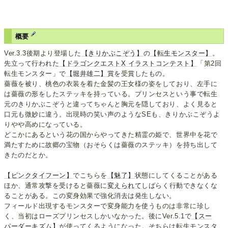
概要
Ver.3.3後期より登場した
【きりかぶこぞう】
の
【転生モンスター】
。
先立って行われた
【ドラゴンクエストX イラストコンテスト】
「第2回
転生モンスター」で
【堀井雄二】
賞を受賞したもの。
薔薇を被り、桃色の衣装を着た金髪の王女様の姿をしており、左手に
は薔薇の形をしたステッキを持っている。プリンセスという事で転生
元のきりかぶこぞうと違ってちゃんと胸元を隠しており、よく見ると
口元も微妙に違う。出現時の笑い声のようなSEも、きりかぶこぞうよ
りやや高めになっている。
どこかにあるという花の国からやってきた精霊の姫で、世界中を花で
満たすために故郷の宝物（おそらくは薔薇のステッキ）を持ち出して
きたのだとか。
【ピンクタイフーン】
でこちらを
【魅了】
状態にしてくることがある
ほか、通常攻撃を受けると薔薇に
変えられて
しばらく行動できなくな
ることがある。この変身効果で強化消去は発生しない。
フィールド出現するモンスターで変身能力を使うものは非常に珍し
く、当初はローズプリンセスしかいなかった。後にVer.5.1で
【スー
パーダーキズム】
が使ってくるようになった。そちらは転生モンスタ