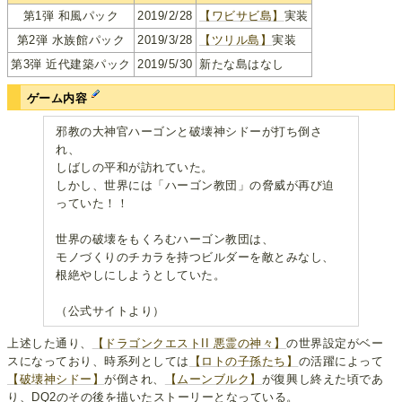
第1弾 和風パック
2019/2/28
【ワビサビ島】
実装
第2弾 水族館パック
2019/3/28
【ツリル島】
実装
第3弾 近代建築パック
2019/5/30
新たな島はなし
ゲーム内容
邪教の大神官ハーゴンと破壊神シドーが打ち倒さ
れ、
しばしの平和が訪れていた。
しかし、世界には「ハーゴン教団」の脅威が再び迫
っていた！！
世界の破壊をもくろむハーゴン教団は、
モノづくりのチカラを持つビルダーを敵とみなし、
根絶やしにしようとしていた。
（公式サイトより）
上述した通り、
【ドラゴンクエストII 悪霊の神々】
の世界設定がベー
スになっており、時系列としては
【ロトの子孫たち】
の活躍によって
【破壊神シドー】
が倒され、
【ムーンブルク】
が復興し終えた頃であ
り、DQ2のその後を描いたストーリーとなっている。