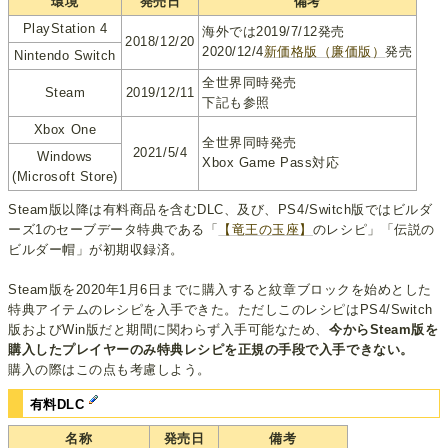
環境
発売日
備考
PlayStation 4
海外では2019/7/12発売
2018/12/20
2020/12/4
新価格版（廉価版）
発売
Nintendo Switch
全世界同時発売
Steam
2019/12/11
下記も参照
Xbox One
全世界同時発売
2021/5/4
Windows
Xbox Game Pass対応
(Microsoft Store)
Steam版以降は有料商品を含むDLC、及び、PS4/Switch版ではビルダ
ーズ1のセーブデータ特典である「
【竜王の玉座】
のレシピ」「伝説の
ビルダー帽」が初期収録済。
Steam版を2020年1月6日までに購入すると紋章ブロックを始めとした
特典アイテムのレシピを入手できた。ただしこのレシピはPS4/Switch
版およびWin版だと期間に関わらず入手可能なため、
今からSteam版を
購入したプレイヤーのみ特典レシピを正規の手段で入手できない。
購入の際はこの点も考慮しよう。
有料DLC
名称
発売日
備考