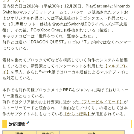
フォース】
。
国内発売日は2018年（平成30年）12月20日。PlayStation4とNintendo
Switchのマルチプラットフォームで、パッケージ販売されたソフトお
よびオリジナル作品としては平成最後のドラゴンクエスト作品となっ
た（DL専用ソフト・移植も含めればSwitch版DQライバルズが平成最
後）。その後、PCやXbox Oneにも移植されている（後述）。
キャッチコピーは「世界をつくれ、運命をこわせ」。
前作とは違い「DRAGON QUEST」ロゴの「T」が剣ではなくハンマー
になっている。
素材を集めてブロックで町などを構築していく前作のシステムを踏襲
しているほか、新要素としてインターネットを利用した
【マルチプレ
イ】
を導入。さらにSwitch版ではローカル通信によるマルチプレイに
も対応している。
本作でも前作同様ブロックメイク
RPG
をジャンルに掲げておりストー
リー重視となっている。
前作ではクリア後のおまけ要素に近かった
【フリービルドモード】
が
ストーリーモードと統合され、「自由なモノづくり」の場としては本
作のサブタイトルにもなっている
【からっぽ島】
が用意されている。
対応環境