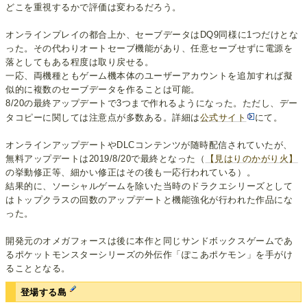
どこを重視するかで評価は変わるだろう。
オンラインプレイの都合上か、セーブデータはDQ9同様に1つだけとな
った。その代わりオートセーブ機能があり、任意セーブせずに電源を
落としてもある程度は取り戻せる。
一応、両機種ともゲーム機本体のユーザーアカウントを追加すれば擬
似的に複数のセーブデータを作ることは可能。
8/20の最終アップデートで3つまで作れるようになった。ただし、デー
タコピーに関しては注意点が多数ある。詳細は
公式サイト
にて。
オンラインアップデートやDLCコンテンツが随時配信されていたが、
無料アップデートは2019/8/20で最終となった（
【見はりのかがり火】
の挙動修正等、細かい修正はその後も一応行われている）。
結果的に、ソーシャルゲームを除いた当時のドラクエシリーズとして
はトップクラスの回数のアップデートと機能強化が行われた作品にな
った。
開発元のオメガフォースは後に本作と同じサンドボックスゲームであ
るポケットモンスターシリーズの外伝作「ぽこあポケモン」を手がけ
ることとなる。
登場する島