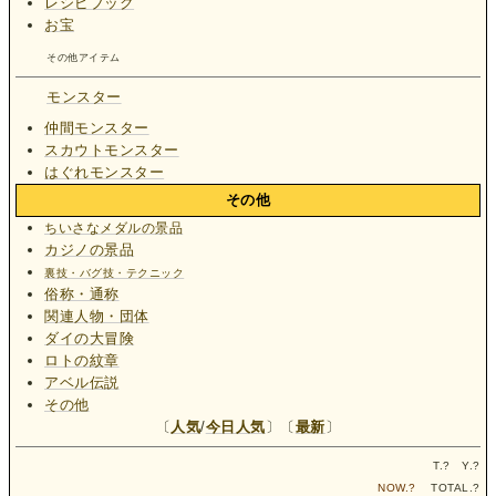
レシピブック
お宝
その他アイテム
モンスター
仲間モンスター
スカウトモンスター
はぐれモンスター
その他
ちいさなメダルの景品
カジノの景品
裏技・バグ技・テクニック
俗称・通称
関連人物・団体
ダイの大冒険
ロトの紋章
アベル伝説
その他
〔
人気
/
今日人気
〕〔
最新
〕
T.
?
Y.
?
NOW.
?
TOTAL.
?