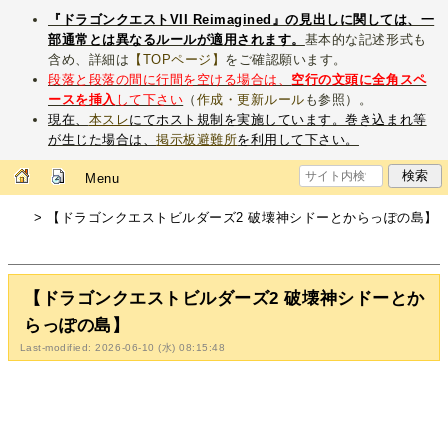
『ドラゴンクエストVII Reimagined』の見出しに関しては、一
部通常とは異なるルールが適用されます。
基本的な記述形式も
含め、詳細は
【TOPページ】
をご確認願います。
段落と段落の間に行間を空ける場合は、
空行の文頭に全角スペ
ースを挿入
して下さい
（
作成・更新ルール
も参照）。
現在、
本スレ
にてホスト規制を実施しています。巻き込まれ等
が生じた場合は、
掲示板避難所
を利用して下さい。
Menu
> 【ドラゴンクエストビルダーズ2 破壊神シドーとからっぽの島】
【ドラゴンクエストビルダーズ2 破壊神シドーとか
らっぽの島】
Last-modified: 2026-06-10 (水) 08:15:48