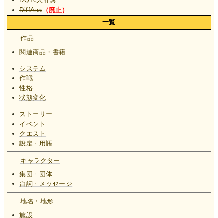
DQ10大辞典
DiffAna
（廃止）
一覧
作品
関連商品・書籍
システム
作戦
性格
状態変化
ストーリー
イベント
クエスト
設定・用語
キャラクター
集団・団体
台詞・メッセージ
地名・地形
施設