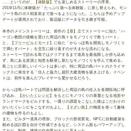
……というのが、
【体験版】
でも楽しめるストーリーの序章。
2019/11/5に体験版が「たっぷり遊べる体験版」に差し替えられ、モン
ゾーラ島のボス戦直前まで遊べるようになった。こちらは予めアップ
デートが適用されており、製品版にデータを引き継ぎ可能。
本作のメインストーリーは、前作の
【章】
立てストーリーに似た「ハ
ーゴン教団の侵略を受けた周辺の島々をモノづくりで救うパート」
と、
【フリービルドモード】
に似た「からっぽ島を開拓しモノづくり
で満たすパート」を交互に繰り返すのが大まかな流れになる。
ストーリーで訪れる島ではクリアするまで道具を最低限しか持ち込め
ず、島にある資源と知恵を駆使し新たなモノづくりを学んで進める。
島ごとに目新しいイベントは多いが、特に周辺の島パートのクライマ
ックスに発生する「住人と協力し超巨大建造物を築き上げる」イベン
トは、前作を遊んだプレイヤーも驚かせるだろう。
からっぽ島パートでは問題を解決した周辺の島の住人を各開拓地に呼
び込み、
【かいたくレシピ】
をもとにモノづくりの基盤となる
地形
や
ランドマークをビルドする。一通りの課題をこなした後はこだわりの
かいたくレシピをこなすのもよし、
【そざい島】
の物資を使って趣味
の建物を作るのもよし。
また、ビルダー道具の増加、ブロックの形状変化、NPCに自動建築を
頼める設計図を自分で作成できるなど、システム面もパワーアップし
ており、制作、建築の自由度がさらに高まった。