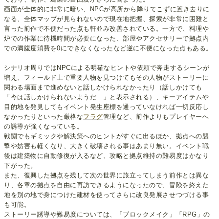
画面が全体的に非常に暗い、NPCが高所から降りてこずに置き去りに
なる、全体マップが見られないので現在地把握、探索が非常に困難と
言った前作で不便だった点も軒並み改善されている。一方で、料理や
炉での作業に待機時間が必要になった、部屋やアクセサリーで拠点内
での満腹度消費を0にできなくなったなど逆に不便になった点もある。
シナリオ周りではNPCによる明確なヒントや依頼で奔走するシーンが
増え、フィールド上で重要人物を見つけてもその人物がストーリーに
関わる場面まで進めないと話しかけられなかったり（話しかけても
「今は話しかけられないようだ…」と表示される）、キーアイテムや
目的地を発見してもイベント発生座標を通っていなければ一切反応し
なかったりといった厳格な
フラグ
管理など、前作よりもプレイヤーへ
の誘導が強くなっている。
戦闘でもギミックや解決策へのヒントがすぐに出るほか、拠点への襲
撃や妨害も軽くなり、大きく破壊される事はあまり無い。イベント戦
後は建築物に自動修復が入るなど、攻略と拠点維持の難易度はかなり
下がった。
また、復興した拠点を残して次の世界に旅立ってしまう前作とは異な
り、各章の拠点を自由に再訪できるようになったので、冒険を終えた
地を別の地で身につけた建材を使ってさらに改良発展させつづける事
も可能。
ストーリー誘導や難易度については、「ブロックメイク」「RPG」の