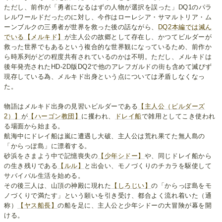
ただし、前作が「勇者になるはずの人物が選択を誤った」DQ1のパラ
レルワールドだったのに対し、今作はローレシア・サマルトリア・ム
ーンブルクの三勇者が世界を救った後の話ながら、
DQ2本編では滅ん
でいる
【メルキド】
が主人公の故郷として存在し、かつてビルダーが
救った世界でもあるという複合的な世界観になっているため、前作か
ら時系列がどの程度共有されているのかは不明。ただし、メルキドは
後年発売されたHD‐2D版DQ2で他のアレフガルドの街も含めて滅びず
現存している為、メルキド出身という点については矛盾しなくなっ
た。
物語はメルキド出身の見習いビルダーである
【主人公（ビルダーズ
2）】
が
【ハーゴン教団】
に攫われ、
ドレイ船
で雑用としてこき使われ
る場面から始まる。
航海中にドレイ船は嵐に遭遇し大破、主人公は荒れ果てた無人島の
「からっぽ島」に漂着する。
砂浜をさまよう中で記憶喪失の
【少年シドー】
や、同じドレイ船から
の生き残りである
【ルル】
と出会い、モノづくりのチカラを駆使して
サバイバル生活を始める。
その後三人は、山頂の神殿に現れた
【しろじい】
の「からっぽ島をモ
ノづくりで満たす」という願いを引き受け、都合よく流れ着いた（通
称）
【ヤス船長】
の船を足に、主人公と少年シドーの大冒険が幕を開
ける。