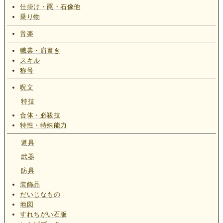
仕掛け・罠・石像他
乗り物
音楽
職業・肩書き
スキル
称号
呪文
特技
合体・必殺技
特性・特殊能力
道具
武器
防具
装飾品
だいじなもの
地図
すれちがい石版