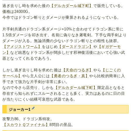
過ぎ去りし時を求めた後の
【デルカダール城下町】
で販売している。
価格は24000G。
今作ではドラゴン斬りとダメージが乗算されるようになっている。
片手剣共通のドラゴン系ダメージ+10%と合わせてドラゴン系に常に
1.5倍ダメージを叩き出す、名前に偽りなき屠竜剣。下手な両手剣より
ダメージが入る。無論消費の少ないドラゴン斬りとの相性も抜群。
【アメジストワーム】
をはじめ
【ダースドラゴン】
や
【ギガデーモ
ン】
など凶悪なドラゴン系が闊歩しだす邪神復活後において心強い武
器となってくれるであろう。
しかし過ぎ去りし時を求めた後は
【天命のつるぎ】
やら
【じごくの
サーベル】
やら主人公には
【勇者のつるぎ・真】
やら比較的簡単に入
手できて強力な片手剣が非常に多い。
なので今さら店売り、しかも
【デルカダール城下町】
限定品となると
存在すら知られずにスルーされることも多く、実力はあるのに日の目
が当たりにくい結構可哀想な武器である。
ジョーカー1
攻撃力86、ドラゴン系特攻。
【スカウトＱファイナル】
8問目の景品。