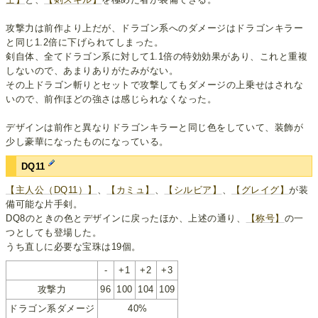
攻撃力は前作より上だが、ドラゴン系へのダメージはドラゴンキラー
と同じ1.2倍に下げられてしまった。
剣自体、全てドラゴン系に対して1.1倍の特効効果があり、これと重複
しないので、あまりありがたみがない。
その上ドラゴン斬りとセットで攻撃してもダメージの上乗せはされな
いので、前作ほどの強さは感じられなくなった。
デザインは前作と異なりドラゴンキラーと同じ色をしていて、装飾が
少し豪華になったものになっている。
DQ11
【主人公（DQ11）】
、
【カミュ】
、
【シルビア】
、
【グレイグ】
が装
備可能な片手剣。
DQ8のときの色とデザインに戻ったほか、上述の通り、
【称号】
の一
つとしても登場した。
うち直しに必要な宝珠は19個。
-
+1
+2
+3
攻撃力
96
100
104
109
ドラゴン系ダメージ
40%