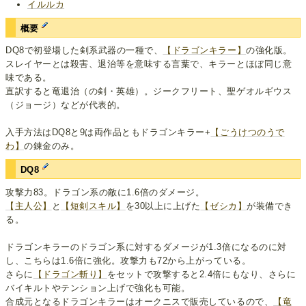
イルルカ
概要
DQ8で初登場した剣系武器の一種で、
【ドラゴンキラー】
の強化版。
スレイヤーとは殺害、退治等を意味する言葉で、キラーとほぼ同じ意
味である。
直訳すると竜退治（の剣・英雄）。ジークフリート、聖ゲオルギウス
（ジョージ）などが代表的。
入手方法はDQ8と9は両作品ともドラゴンキラー+
【ごうけつのうで
わ】
の錬金のみ。
DQ8
攻撃力83。ドラゴン系の敵に1.6倍のダメージ。
【主人公】
と
【短剣スキル】
を30以上に上げた
【ゼシカ】
が装備でき
る。
ドラゴンキラーのドラゴン系に対するダメージが1.3倍になるのに対
し、こちらは1.6倍に強化。攻撃力も72から上がっている。
さらに
【ドラゴン斬り】
をセットで攻撃すると2.4倍にもなり、さらに
バイキルトやテンション上げで強化も可能。
合成元となるドラゴンキラーはオークニスで販売しているので、
【竜