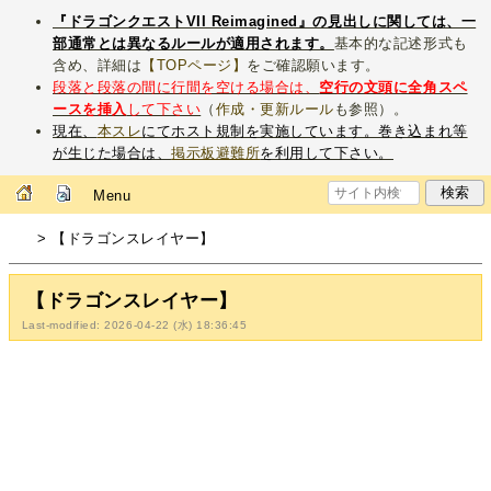
『ドラゴンクエストVII Reimagined』の見出しに関しては、一
部通常とは異なるルールが適用されます。
基本的な記述形式も
含め、詳細は
【TOPページ】
をご確認願います。
段落と段落の間に行間を空ける場合は、
空行の文頭に全角スペ
ースを挿入
して下さい
（
作成・更新ルール
も参照）。
現在、
本スレ
にてホスト規制を実施しています。巻き込まれ等
が生じた場合は、
掲示板避難所
を利用して下さい。
Menu
> 【ドラゴンスレイヤー】
【ドラゴンスレイヤー】
Last-modified: 2026-04-22 (水) 18:36:45