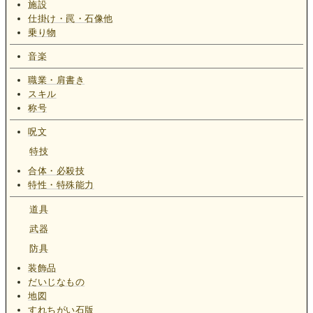
施設
仕掛け・罠・石像他
乗り物
音楽
職業・肩書き
スキル
称号
呪文
特技
合体・必殺技
特性・特殊能力
道具
武器
防具
装飾品
だいじなもの
地図
すれちがい石版