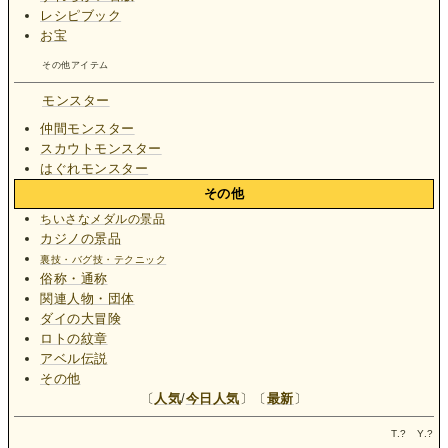
レシピブック
お宝
その他アイテム
モンスター
仲間モンスター
スカウトモンスター
はぐれモンスター
その他
ちいさなメダルの景品
カジノの景品
裏技・バグ技・テクニック
俗称・通称
関連人物・団体
ダイの大冒険
ロトの紋章
アベル伝説
その他
〔
人気
/
今日人気
〕〔
最新
〕
T.
?
Y.
?