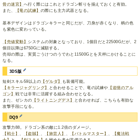
骨の迷宮】
へ行く際にはこれとドラゴン斬りを揃えておくと有効。
また、
【竜の試練】
の際にも主力武器となる。
基本デザインはドラゴンキラーと同じだが、刀身が赤くなり、柄の色
も紫色に変わっている。
【売値変動】
システムの対象となっており、1個目だと22500Gだが、2
個目以降は6750Gに減額する。
売却の際は、実質ごうけつのうでわと11500Gとを天秤にかけることに
なる。
3DS版
短剣スキル59以上の
【ゲルダ】
も装備可能。
【キラージャグリング】
と合わせることで、竜の試練や
【追憶のアル
ゴン】
戦では非常に活躍する組み合わせとなる。
また、ゼシカの
【ライトニングデス】
と合わせれば、こちらも有効な
攻撃手段になる。
DQ9
攻撃力88。ドラゴン系の敵に1.2倍のダメージ。
【戦士】
、
【盗賊】
、
【旅芸人】
、
【バトルマスター】
、
【魔法戦
士】
と、
【剣スキル】
を極めた者が装備できる。