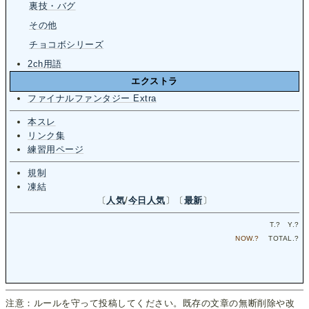
裏技・バグ
その他
チョコボシリーズ
2ch用語
エクストラ
ファイナルファンタジー Extra
本スレ
リンク集
練習用ページ
規制
凍結
〔
人気
/
今日人気
〕〔
最新
〕
T.
?
Y.
?
NOW.
?
TOTAL.
?
注意：ルールを守って投稿してください。既存の文章の無断削除や改