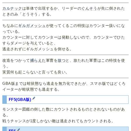
カルナック
は単体で出現するか、リーダーの
ぐんそう
が先に倒された
ときのみ「とうそう」する。
ちなみに
ギルガメッシュ
が使ってくるこの特技はカウンター扱いにな
っている。
カウンターに対してカウンターは発動しないので、カウンターでひた
すらダメージを与えていると、
逃走されずにギルガメッシュを倒せる。
改造をつかって
捕らえた
軍曹を
放つ
と、放たれた軍曹はこの特技を使
う。
実質何も起こらないと言っても良い。
GBA版までは蛙状態なら逃走を無力化できたが、スマホ版ではどくろ
イーターが蛙状態でも逃走する。
FF5(GBA版)
モンスター図鑑の倒した数にカウントされるものとされないものがあ
る。
戦うチャンスが1度しかない敵は逃走されてもカウントされる。