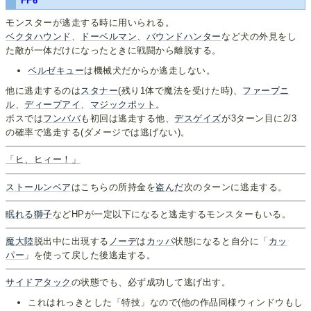
FF6
モンスターが逃走する時に用いられる。
ベクタハウンド
、
ドーベルマン
、
バウンドハンター
など犬の外見をし
た敵が一体だけになったときに戦闘から離脱する。
ベルゼキュー
は機械犬だからか逃走しない。
他に逃走するのは
スタナー
(残り1体で魔法を受けた時)、
ファーブニ
ル
、
ディープアイ
、
マジックポット
。
ボスでは
フンババ
も初回は逃走する他、
デスゲイズ
が3ターン目に2/3
の確率で逃走する(ダメージでは逃げない)。
「ヒ、ヒィー！」
ストールンベア
はこちらの所持金を
盗んだ
次のターンに逃走する。
眠れる獅子
などHPが一定以下になると逃走するモンスターもいる。
魔大陸
脱出中に出現する
ノーデ
は
カッパ
状態になると自分に「
カッ
パー
」を使って戻した後逃走する。
サイドアタック
の状態でも、必ず成功して逃げ出す。
これはれっきとした「特技」なので(他の作品同様ウィンドウもし