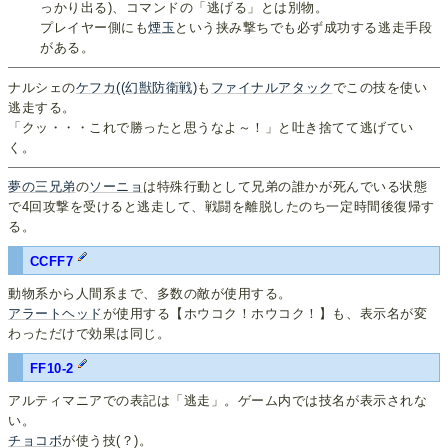
っかり出る)、コマンドの「逃げる」とは別物。
プレイヤー側にも
煙玉
という挟み撃ちでも必ず成功する逃走手段
がある。
ナルシェの
ケフカ((幻獣防衛戦)
も
ファイナルアタック
でこの技を使い
逃走する。
「クッ・・・これで勝ったと思うなよ～！」と吐き捨てて逃げてい
く。
夢の三兄弟
の
ソーニョ
は特殊行動として兄弟の誰かが死んでいる状態
で4回攻撃を受けると逃走して、戦闘を離脱したのち一定時間後復帰す
る。
CCFF7
動物系から人間系まで、多数の敵が使用する。
アラートヘッド
が使用する【ホウコク！ホウコク！】も、表示名が変
わっただけで効果は同じ。
FF10-2
アルティマニアでの表記は「逃走」。ゲーム内では技名が表示されな
い。
チョコボ
が使う技(？)。