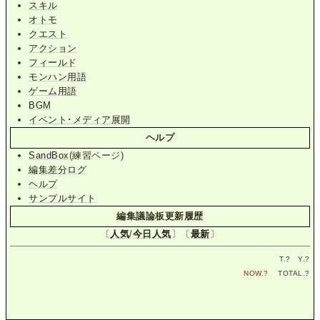
スキル
オトモ
クエスト
アクション
フィールド
モンハン用語
ゲーム用語
BGM
イベント･メディア展開
ヘルプ
SandBox
(練習ページ)
編集差分ログ
ヘルプ
サンプルサイト
編集議論板更新履歴
〔
人気
/
今日人気
〕〔
最新
〕
T.
?
Y.
?
NOW.
?
TOTAL.
?