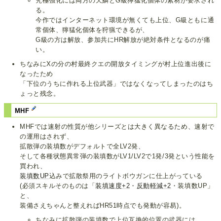
究極強化には両方の天鱗とG級獰猛化個体の素材が要求され
る。
今作ではインターネット環境が無くても上位、G級ともに通
常個体、獰猛化個体を狩猟できるが、
G級の方は解放、参加共にHR解放が絶対条件となるのが痛
い。
ちなみにXの分の村最終クエの開放タイミングが村上位進出後に
なったため
「下位のうちに作れる上位武器」ではなくなってしまったのはち
ょっと残念。
MHF
MHFでは速射の性質が他シリーズとは大きく異なるため、速射で
の運用はされず、
拡散弾の装填数がデフォルトで全LV2発、
そして各種状態異常弾の装填数がLV1/LV2で1発/3発という性能を
買われ、
装填数UP
込みで拡散祭用のライトボウガンに仕上がっている
(必須スキルそのものは「
装填速度+2
・
反動軽減+2
・装填数UP」
と、
装備さえちゃんと整えればHR51時点でも発動が容易)。
ちなみに拡散弾の装填数で上位互換的位置の武器には、