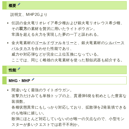
概要
説明文、MHP2Gより
伝説の金火竜リオレイア希少種および銀火竜リオレウス希少種、
その
双方
の素材を贅沢に用いたライトボウガン。
常識を超える火力を実現した夢の一丁と謳われる。
金火竜素材の
ゴールドヴァルキリー
と、銀火竜素材の
シルバース
パルタカス
を合わせた性能であり、
威力や対応弾などが完全に上位互換になっている。
ここでは、同じく雌雄の火竜素材を使った類似武器も紹介する。
性能
MHG・MHP
間違いなく最強のライトボウガン。
攻撃力だけみても単独トップの上、貫通弾6発を初めとした豊富な
装填数。
各種状態異常にもしっかり対応しており、拡散弾を2発装填できる
のも地味に嬉しい。
散弾にほとんど対応していないのが唯一の欠点なので、小型モン
スターが多いクエストでは若干不利か。