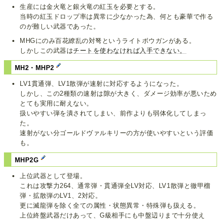
生産には金火竜と銀火竜の紅玉を必要とする。
当時の紅玉ドロップ率は異常に少なかった為、何とも豪華で作る
のが難しい武器であった。
MHGにのみ百花繚乱の対弩というライトボウガンがある。
しかしこの武器は
チートを使わなければ入手できない。
MH2・MHP2
LV1貫通弾、LV1散弾が速射に対応するようになった。
しかし、この2種類の速射は隙が大きく、ダメージ効率が悪いため
とても実用に耐えない。
扱いやすい弾を潰されてしまい、前作よりも弱体化してしまっ
た。
速射がない分ゴールドヴァルキリーの方が使いやすいという評価
も。
MHP2G
上位武器として登場。
これは攻撃力264、通常弾・貫通弾全LV対応、LV1散弾と徹甲榴
弾・拡散弾のLV1、2対応。
更に滅龍弾を除く全ての属性・状態異常・特殊弾も扱える。
上位終盤武器だけあって、G級相手にも中盤辺りまで十分使え