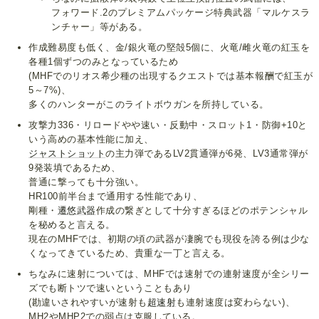
フォワード.2のプレミアムパッケージ特典武器「マルケスラ
ンチャー」等がある。
作成難易度も低く、金/銀火竜の堅殻5個に、火竜/雌火竜の紅玉を
各種1個ずつのみとなっているため
(MHFでのリオス希少種の出現するクエストでは基本報酬で紅玉が
5～7%)、
多くのハンターがこのライトボウガンを所持している。
攻撃力336・リロードやや速い・反動中・スロット1・防御+10と
いう高めの基本性能に加え、
ジャストショット
の主力弾であるLV2貫通弾が6発、LV3通常弾が
9発装填であるため、
普通に撃っても十分強い。
HR100前半台まで通用する性能であり、
剛種・
遷悠武器
作成の繋ぎとして十分すぎるほどのポテンシャル
を秘めると言える。
現在のMHFでは、初期の頃の武器が凄腕でも現役を誇る例は少な
くなってきているため、貴重な一丁と言える。
ちなみに速射については、MHFでは速射での連射速度が全シリー
ズでも断トツで速いということもあり
(勘違いされやすいが速射も
超速射
も連射速度は変わらない)、
MH2やMHP2での弱点は克服している。