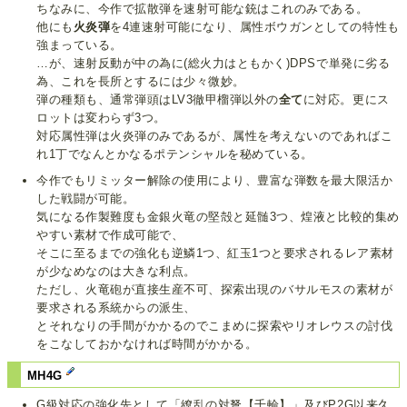
ちなみに、今作で拡散弾を速射可能な銃はこれのみである。
他にも
火炎弾
を4連速射可能になり、属性ボウガンとしての特性も
強まっている。
…が、速射反動が中の為に(総火力はともかく)DPSで単発に劣る
為、これを長所とするには少々微妙。
弾の種類も、通常弾頭はLV3徹甲榴弾以外の
全て
に対応。更にス
ロットは変わらず3つ。
対応属性弾は火炎弾のみであるが、属性を考えないのであればこ
れ1丁でなんとかなるポテンシャルを秘めている。
今作でもリミッター解除の使用により、豊富な弾数を最大限活か
した戦闘が可能。
気になる作製難度も金銀火竜の堅殻と延髄3つ、煌液と比較的集め
やすい素材で作成可能で、
そこに至るまでの強化も逆鱗1つ、紅玉1つと要求されるレア素材
が少なめなのは大きな利点。
ただし、火竜砲が直接生産不可、探索出現のバサルモスの素材が
要求される系統からの派生、
とそれなりの手間がかかるのでこまめに探索やリオレウスの討伐
をこなしておかなければ時間がかかる。
MH4G
G級対応の強化先として「繚乱の対弩【千輪】」及びP2G以来久