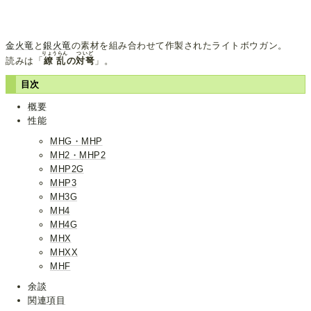
金火竜
と
銀火竜
の素材を組み合わせて作製されたライトボウガン。
りょうらん
ついど
読みは「
繚乱
の
対弩
」。
目次
概要
性能
MHG・MHP
MH2・MHP2
MHP2G
MHP3
MH3G
MH4
MH4G
MHX
MHXX
MHF
余談
関連項目