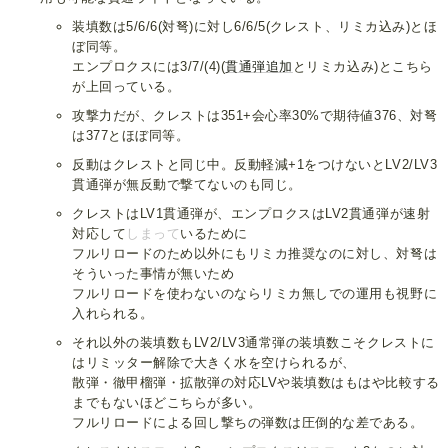
装填数は5/6/6(対弩)に対し6/6/5(クレスト、リミカ込み)とほ
ぼ同等。
エンプロクスには3/7/(4)(
貫通弾追加
とリミカ込み)とこちら
が上回っている。
攻撃力だが、クレストは351+会心率30%で期待値376、対弩
は377とほぼ同等。
反動はクレストと同じ中。反動軽減+1をつけないとLV2/LV3
貫通弾が無反動で撃てないのも同じ。
クレストはLV1貫通弾が、エンプロクスはLV2貫通弾が速射
対応して
しまって
いるために
フルリロードのため以外にもリミカ推奨なのに対し、対弩は
そういった事情が無いため
フルリロードを使わないのならリミカ無しでの運用も視野に
入れられる。
それ以外の装填数もLV2/LV3通常弾の装填数こそクレストに
はリミッター解除で大きく水を空けられるが、
散弾・徹甲榴弾・拡散弾の対応LVや装填数はもはや比較する
までもないほどこちらが多い。
フルリロードによる回し撃ちの弾数は圧倒的な差である。