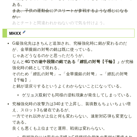
ある。
まあ、子供の運動会にアスリートが参戦するような感じになる
が。
あとチートと間違われかねないので気を付けよう。
MHXX
G級強化先はきちんと追加され、究極強化時に銘が変わるのだ
が、金華朧銀の対弩の銘は既に使っている。
じゃあどうなるのかと思っただろうが、
なんと
4Gでの途中段階の銘である「繚乱の対弩【千輪】」
が究極
強化時の銘として現れる。
そのため「繚乱の対弩」→「金華朧銀の対弩」→「繚乱の対弩
【千輪】」
と銘が逆戻りするというよくわからないことになっている。
ゲリョス双剣
でも同様の逆転現象が発生してしまっている。
究極強化時の攻撃力は340まで上昇し、装填数もちょいちょい増
え、スロット3も健在であるが、
一方でそれ以外が上位と何も変わらない。速射対応弾も変更なし
である。
良くも悪くも上位までと運用、戦術は変わらない。