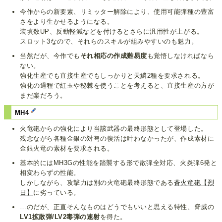
今作からの新要素、リミッター解除により、使用可能弾種の豊富
さをより生かせるようになる。
装填数UP、反動軽減などを付けるとさらに汎用性が上がる。
スロット3なので、それらのスキルが組みやすいのも魅力。
当然だが、今作でも
それ相応の作成難易度
も覚悟しなければなら
ない。
強化生産でも直接生産でもしっかりと天鱗2種を要求される。
強化の過程で紅玉や秘棘を使うことを考えると、直接生産の方が
まだ楽だろう。
MH4
火竜砲からの強化により当該武器の最終形態として登場した。
残念ながら各種金銀の対弩の復活は叶わなかったが、作成素材に
金銀火竜の素材を要求される。
基本的にはMH3Gの性能を踏襲する形で散弾全対応、火炎弾6発と
相変わらずの性能。
しかしながら、攻撃力は別の火竜砲最終形態である
蒼火竜砲【烈
日】
に劣っている。
…のだが、正直そんなものはどうでもいいと思える特性、脅威の
LV1拡散弾/LV2毒弾の速射
を得た。