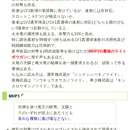
の対弩も存在。
前者はLV1散弾の装填数に長けているが、速射には非対応。
スロットこそ2つだが物足りないか。
後者はLV2通常弾及びLV1貫通弾の速射に対応(どちらも隙の少な
い3連射かつ反動小)している上、
火水電の属性弾も扱える。攻撃力も324と高め。
特に調合素材を99個ずつ持ち込めるLV1貫通弾速射の汎用性及び
戦闘継続能力は圧倒的で、
蒼穹桜花の対弩を(阿武祖龍弩を除けばだが)
MHP2G最強のライト
ボウガン
に推す声もあるほど。
火竜の天鱗と雌火竜の秘棘を各一個要求されるが、頑張って作る
価値はある。
ちなみに読み方は、通常種武器が『シンクシンペキノツイド』、
亜種武器は『ソウキュウオウカノツイド』、希少種武器は『キン
カロウギンノツイド』である。
MHP3
光輝を放つ竜王の軽弩。
太陽
と
月
のいずれが頭上にあろうとも
哀れな獲物に逃げ場などない。
繚乱の対弩は
ヴァルキリーブレイズ
から強化されて登場する。