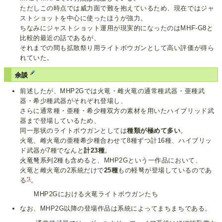
ただしこの時点では威力面で難を抱えているため、現在ではジャ
ストショットを中心に使ったほうが強力。
ちなみにジャストショット運用が現実的になったのはMHF-G8と
比較的最近の話であるが、
それまでの間も拡散祭り用ライトボウガンとして高い評価が得ら
れていた。
余談
前述したが、MHP2Gでは火竜・雌火竜の通常種武器・亜種武
器・希少種武器がそれぞれ登場し、
さらに通常種・亜種・希少種双方の素材を用いたハイブリッド武
器まで登場しているため、
同一形状のライトボウガンとしては
種類が極めて多い
。
火竜、雌火竜の亜種希少種合わせて8種ずつ計16種、ハイブリッ
ド武器が7種でなんと
計23種
。
火竜弩
系列2種も含めると、MHP2Gという一作品において、
火竜と雌火竜の2系統だけで
25種
もの軽弩が登場しているのであ
*1
る
。
MHP2Gにおける火竜ライトボウガンたち
なお、MHP2G以降の登場作品は系統によってまちまちである。