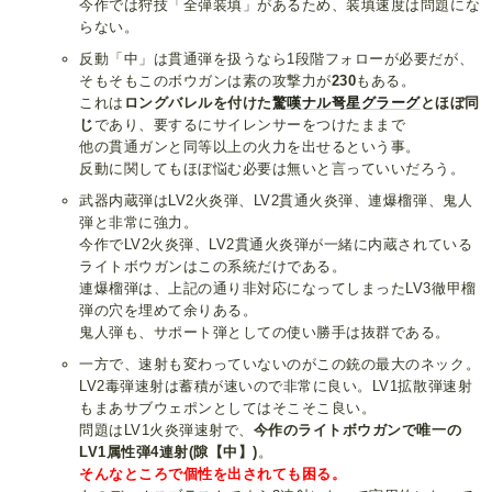
今作では狩技「全弾装填」があるため、装填速度は問題にな
らない。
反動「中」は貫通弾を扱うなら1段階フォローが必要だが、
そもそもこのボウガンは素の攻撃力が
230
もある。
これは
ロングバレルを付けた
驚嘆ナル弩星グラーグ
とほぼ同
じ
であり、要するにサイレンサーをつけたままで
他の貫通ガンと同等以上の火力を出せるという事。
反動に関してもほぼ悩む必要は無いと言っていいだろう。
武器内蔵弾はLV2火炎弾、LV2貫通火炎弾、連爆榴弾、鬼人
弾と非常に強力。
今作でLV2火炎弾、LV2貫通火炎弾が一緒に内蔵されている
ライトボウガンはこの系統だけである。
連爆榴弾は、上記の通り非対応になってしまったLV3徹甲榴
弾の穴を埋めて余りある。
鬼人弾も、サポート弾としての使い勝手は抜群である。
一方で、速射も変わっていないのがこの銃の最大のネック。
LV2毒弾速射は蓄積が速いので非常に良い。LV1拡散弾速射
もまあサブウェポンとしてはそこそこ良い。
問題はLV1火炎弾速射で、
今作のライトボウガンで唯一の
LV1属性弾4連射(隙【中】)
。
そんなところで個性を出されても困る。