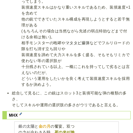
ってしまう。
装填速度スキルはかなり重いスキルであるため、装填速度+1
を含めて
他の銃でできていたスキル構成を再現しようとすると若干無
理がある
(もちろんその場合は当然ながら先述の弱点特効などまで付
ける余裕は無い)。
相手モンスターの咆哮や
マタタビ爆弾
などでフルリロードの
隙を打ち消す立ち回りや
装填速度を諦めて火力スキルを多く盛る、そもそもリミカで
使わない等の選択肢が
十分残されている以上、一概にこれを持ってして劣るとは言
えないのだが、
どういう運用をしたいかを良く考えて装填速度スキルを採用
するか決めよう。
総合して見るに、この銃はスロット3と装填可能な弾の種類の多
さ、
そしてスキルや運用の選択肢の多さがウリであると言える。
MHX
銀の太陽
と
金の月
の饗宴。双つ
の力が合わさる時、
死の光が地