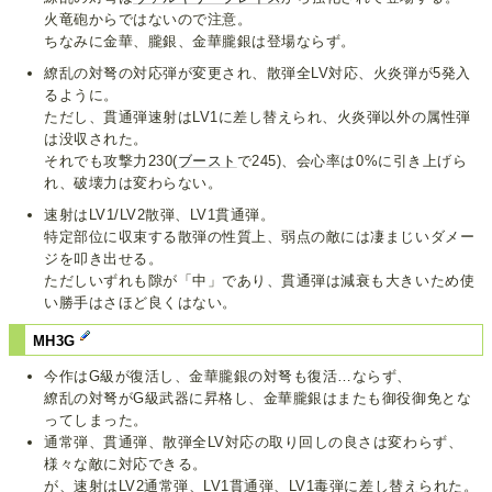
火竜砲からではないので注意。
ちなみに金華、朧銀、金華朧銀は登場ならず。
繚乱の対弩の対応弾が変更され、散弾全LV対応、火炎弾が5発入
るように。
ただし、貫通弾速射はLV1に差し替えられ、火炎弾以外の属性弾
は没収された。
それでも攻撃力230(
ブースト
で245)、会心率は0%に引き上げら
れ、破壊力は変わらない。
速射はLV1/LV2散弾、LV1貫通弾。
特定部位に収束する散弾の性質上、弱点の敵には凄まじいダメー
ジを叩き出せる。
ただしいずれも隙が「中」であり、貫通弾は減衰も大きいため使
い勝手はさほど良くはない。
MH3G
今作はG級が復活し、金華朧銀の対弩も復活…ならず、
繚乱の対弩がG級武器に昇格し、金華朧銀はまたも御役御免とな
ってしまった。
通常弾、貫通弾、散弾全LV対応の取り回しの良さは変わらず、
様々な敵に対応できる。
が、速射はLV2通常弾、LV1貫通弾、LV1毒弾に差し替えられた。