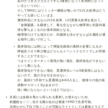
あの
ディオスブラスト
ですら3連射になって実用的になって
いるというのに…。
そしてMHXにはリミッター解除が無いのでLV1火炎弾はどう
やっても使いにくいまま。
属性特化にするならLV2火炎弾、LV2貫通火炎弾を使おう。
「
全弾装填
」を駆使して、毒を交えながら物理弾と武器内蔵
弾を撃ちまくるのが基本戦術となる。
物理弾だけでも強力だが、内蔵弾も活かすならば火属性が通
る相手に担いで行こう。
最終強化には例によって獰猛化個体の素材が必要になるが、
獰猛化リオス希少種はどちらもイベントクエストでしか狩猟
することができない。
つまりインターネット環境が無い場合、最終強化ができない
という事になる。
最終強化ができない場合、貫通弾全レベル5発装填にはなら
ないので、真の力を引き出せない。
が、最終1つ手前でも貫通弾は4/4/4入るし、散弾その他の装
填数やスロット3はあるので、
使い物にならないというほどではない。
生産には金銀火竜から得られる素材しか使わないため、
村最終
を
何度も
征する腕があれば最速でHR2で生産可能。
当然ながら下位で担ぐことが可能なライトとしては最強クラスで