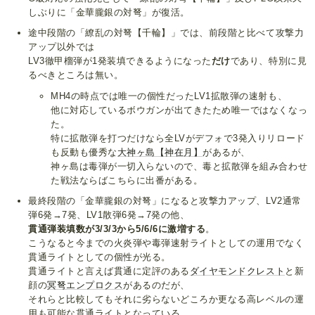
しぶりに「金華朧銀の対弩」が復活。
途中段階の「繚乱の対弩【千輪】」では、前段階と比べて攻撃力
アップ以外では
LV3徹甲榴弾が1発装填できるようになった
だけ
であり、特別に見
るべきところは無い。
MH4の時点では唯一の個性だったLV1拡散弾の速射も、
他に対応しているボウガンが出てきたため唯一ではなくなっ
た。
特に拡散弾を打つだけなら全LVがデフォで3発入りリロード
も反動も優秀な
大神ヶ島【神在月】
があるが、
神ヶ島は毒弾が一切入らないので、毒と拡散弾を組み合わせ
た戦法ならばこちらに出番がある。
最終段階の「金華朧銀の対弩」になると攻撃力アップ、LV2通常
弾6発→7発、LV1散弾6発→7発の他、
貫通弾装填数が3/3/3から5/6/6に激増する
。
こうなると今までの火炎弾や毒弾速射ライトとしての運用でなく
貫通ライトとしての個性が光る。
貫通ライトと言えば貫通に定評のある
ダイヤモンドクレスト
と新
顔の
冥弩エンプロクス
があるのだが、
それらと比較してもそれに劣らないどころか更なる高レベルの運
用も可能な貫通ライトとなっている。