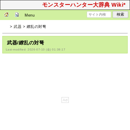
モンスターハンター大辞典 Wiki*
Menu
>
武器
> 繚乱の対弩
武器/繚乱の対弩
Last-modified: 2026-07-10 (金) 01:38:17