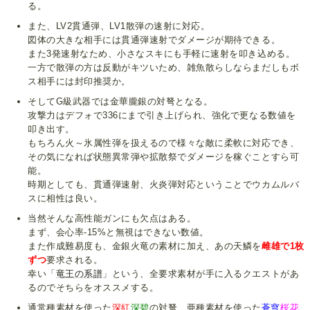
る。
また、LV2貫通弾、LV1散弾の速射に対応。
図体の大きな相手には貫通弾速射でダメージが期待できる。
また3発速射なため、小さなスキにも手軽に速射を叩き込める。
一方で散弾の方は反動がキツいため、雑魚散らしならまだしもボ
ス相手には封印推奨か。
そしてG級武器では金華朧銀の対弩となる。
攻撃力はデフォで336にまで引き上げられ、強化で更なる数値を
叩き出す。
もちろん火～氷属性弾を扱えるので様々な敵に柔軟に対応でき、
その気になれば状態異常弾や拡散祭でダメージを稼ぐことすら可
能。
時期としても、貫通弾速射、火炎弾対応ということでウカムルバ
スに相性は良い。
当然そんな高性能ガンにも欠点はある。
まず、会心率-15%と無視はできない数値。
また作成難易度も、金銀火竜の素材に加え、あの天鱗を
雌雄で1枚
ずつ
要求される。
幸い「
竜王の系譜
」という、全要求素材が手に入るクエストがあ
るのでそちらをオススメする。
通常種素材を使った
深紅
深碧
の対弩、亜種素材を使った
蒼穹
桜花