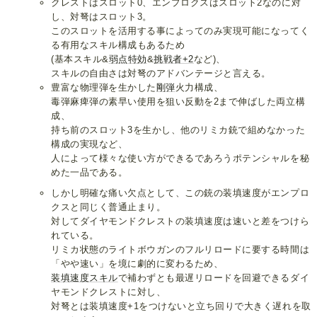
クレストはスロット0、エンプロクスはスロット2なのに対
し、対弩はスロット3。
このスロットを活用する事によってのみ実現可能になってく
る有用なスキル構成もあるため
(基本スキル&
弱点特効
&
挑戦者+2
など)、
スキルの自由さは対弩のアドバンテージと言える。
豊富な物理弾を生かした
剛弾
火力構成、
毒弾麻痺弾の素早い使用を狙い反動を2まで伸ばした両立構
成、
持ち前のスロット3を生かし、他のリミカ銃で組めなかった
構成の実現など、
人によって様々な使い方ができるであろうポテンシャルを秘
めた一品である。
しかし明確な痛い欠点として、この銃の装填速度がエンプロ
クスと同じく普通止まり。
対してダイヤモンドクレストの装填速度は速いと差をつけら
れている。
リミカ状態のライトボウガンのフルリロードに要する時間は
「やや速い」を境に劇的に変わるため、
装填速度スキル
で補わずとも最遅リロードを回避できるダイ
ヤモンドクレストに対し、
対弩とは装填速度+1をつけないと立ち回りで大きく遅れを取