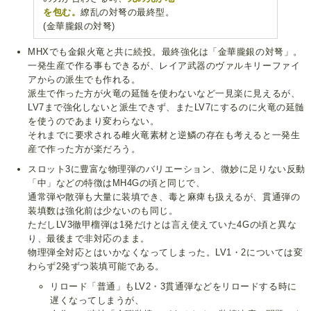
を包む。
繚乱の対弩の最終型。
(金華朧銀の対弩)
MHXでも金銀火竜と共に続投。最終強化は「金華朧銀の対弩」。
一発生産で作る事もできるが、レイア武器のヴァルキリーファイ
アからの派生でも作れる。
派生で作った方が火竜の延髄を使わないなど一見楽に見えるが、
LV7まで強化しないと派生できず、またLV7にするのに火竜の延髄
を使うのであまり変わらない。
それまでに要求される雌火竜素材と逆鱗の存在も考えると一発生
産で作った方が楽だろう。
スロット3に豊富な物理弾のバリエーション、微妙に足りない反動
「中」などの特徴はMH4Gの頃と同じで、
通常弾や散弾も大量に装填でき、毒と麻痺も扱えるが、貫通弾の
装填数は強化前は少ないのも同じ。
ただしLV3徹甲榴弾は1発だけとは言え使えていた4Gの頃と異な
り、最後まで非対応のまま。
物理弾全対応とはいかなくなってしまった。LV1・2については変
わらず2発ずつ装填可能である。
リロード「普通」もLV2・3貫通弾などをリロードする時に
遅くなってしまうが、