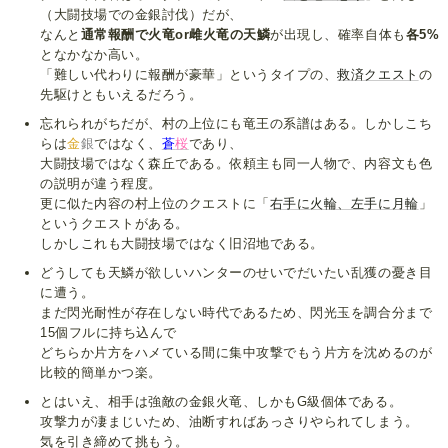
（大闘技場での金銀討伐）だが、
なんと
通常報酬で火竜or雌火竜の天鱗
が出現し、確率自体も
各5%
となかなか高い。
「難しい代わりに報酬が豪華」というタイプの、
救済クエスト
の
先駆けともいえるだろう。
忘れられがちだが、村の上位にも竜王の系譜はある。しかしこち
らは
金
銀
ではなく、
蒼
桜
であり、
大闘技場ではなく森丘である。依頼主も同一人物で、内容文も色
の説明が違う程度。
更に似た内容の村上位のクエストに「
右手に火輪、左手に月輪
」
というクエストがある。
しかしこれも大闘技場ではなく旧沼地である。
どうしても天鱗が欲しいハンターのせいでだいたい乱獲の憂き目
に遭う。
まだ閃光耐性が存在しない時代であるため、閃光玉を調合分まで
15個フルに持ち込んで
どちらか片方をハメている間に集中攻撃でもう片方を沈めるのが
比較的簡単かつ楽。
とはいえ、相手は強敵の金銀火竜、しかもG級個体である。
攻撃力が凄まじいため、油断すればあっさりやられてしまう。
気を引き締めて挑もう。