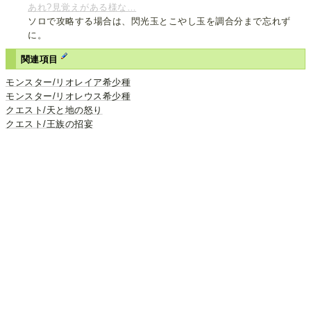
あれ?見覚えがある様な…
ソロで攻略する場合は、閃光玉とこやし玉を調合分まで忘れず
に。
関連項目
モンスター/リオレイア希少種
モンスター/リオレウス希少種
クエスト/天と地の怒り
クエスト/王族の招宴