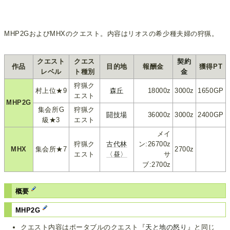
MHP2GおよびMHXのクエスト。内容はリオスの希少種夫婦の狩猟。
クエスト
クエス
契約
作品
目的地
報酬金
獲得PT
レベル
ト種別
金
狩猟ク
村上位★9
森丘
18000z
3000z
1650GP
エスト
MHP2G
集会所G
狩猟ク
闘技場
36000z
3000z
2400GP
級★3
エスト
メイ
狩猟ク
古代林
ン:26700z
MHX
集会所★7
2700z
エスト
〈昼〉
サ
ブ:2700z
概要
MHP2G
クエスト内容はポータブルのクエスト『
天と地の怒り
』と同じ