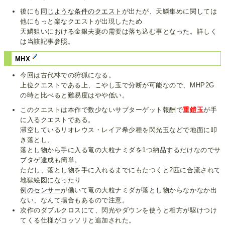
後にも
同じような条件のクエスト
が出たが、天鱗集めに関しては
他にもっと楽なクエストが出現したため
天鱗狙いにおける金銀夫妻の需要は落ち込む事となった。詳しく
は当該記事参照。
MHX
今回は古代林での狩猟になる。
上位クエストである上、こやし玉で分断が可能なので、MHP2G
の時と比べると難易度はやや低い。
このクエストは本作で数少ないサブターゲット報酬で
重鎧玉
が手
に入るクエストである。
滞空しているリオレウス・レイア希少種を閃光玉などで地面に叩
き落とし、
落とし物から手に入る竜の大粒ナミダを1つ納品するだけなのでサ
ブタゲ達成も簡単。
ただし、落とし物を手に入れるまでにもたつくと2匹に合流されて
地獄絵図になったり
例のセンサー
が働いて竜の大粒ナミダが落とし物からなかなか出
ない、なんて場合もあるので注意。
次作のダブルクロスにて、閃光やダウンを使うと相方が駆けつけ
てくる仕様がコッソリと追加された。