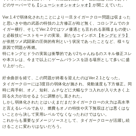
どのサーバーでも
【シューシャオシャオシャオ】
が聞こえていた。
Ver.1.4で弱体化されたことにより一旦タイガークロー問題は収まった
と思いきや他の武器の特技の上方修正が殆ど無く、コロシアムでのタ
イガー横行、そしてVer.2.0ではツメ優遇とも言われる新職まもの使い
と必殺技ビーストモードの実装、新たなコインボス
【キングヒドラ】
が依然ツメ武闘家の圧倒的有利という状況であったことなど、様々な
原因で問題が再燃。
特にキングヒドラの実装は衝撃的であり2ちゃんねるのスキル修正スレ
や本スレは、今まで以上にゲームバランスを語る場所として多いに盛
り上がった。
紆余曲折を経て、この問題が終着を迎えたのはVer.2.1となった。
タイガークローには3度目の弱体化が施され、発動速度も下方修正。同
時に両手剣、オノ、短剣、ムチなどに大幅なテコ入れが入り大きく上
回る火力が出せるように調整がし直された。
しかし弱体化されたとはいえまだまだタイガークローの火力は高水準
と言えるレベルであり、燃費もオノの特技や天下無双ほどは悪くはな
いことから決して実用レベルでなくなったわけではない。
これからも重要なダメージソースとして、タイガークローが活躍し続
けることに変わりはないだろう。