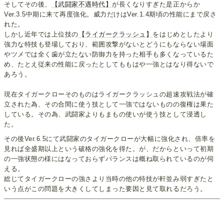
そしてその後、
【武闘家不遇時代】
が長くなりすぎた是正からか
Ver.3.5中期に来て再度強化。威力だけはVer.1.4期頃の性能にまで戻さ
れた。
しかし近年では上位技の
【ライガークラッシュ】
をはじめとしたより
強力な特技も登場しており、範囲攻撃がないとどうにもならない場面
やツメでは全く歯が立たない防御力を持った相手も多くなっているた
め、たとえ従来の性能に戻ったとしてももはや一強とはなり得ないで
あろう。
現在タイガークローそのものはライガークラッシュの超速攻戦法が確
立された為、その合間に使う技として一強ではないものの復権は果た
している。その為、武闘家よりもまもの使いが使う技として浸透し
た。
その後Ver.6.5にて武闘家のタイガークローが大幅に強化され、倍率を
見れば全盛期以上という破格の強化を得た。が、だからといって初期
の一強状態の様にはなっておらずバランスは概ね取られているのが伺
える。
総じてタイガークローの強さより当時の他の特技が軒並み弱すぎたと
いう点がこの問題を大きくしてしまった要因と見て取れるだろう。