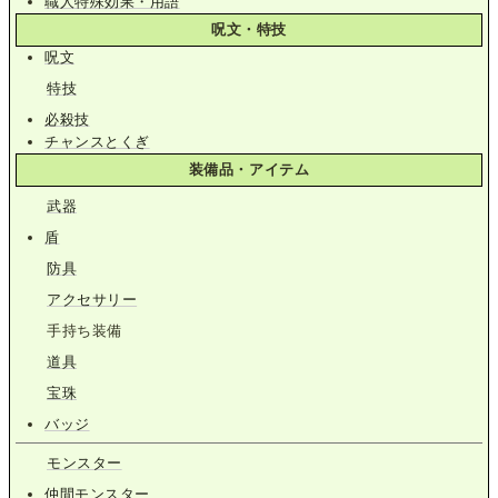
職人特殊効果・用語
呪文・特技
呪文
特技
必殺技
チャンスとくぎ
装備品・アイテム
武器
盾
防具
アクセサリー
手持ち装備
道具
宝珠
バッジ
モンスター
仲間モンスター