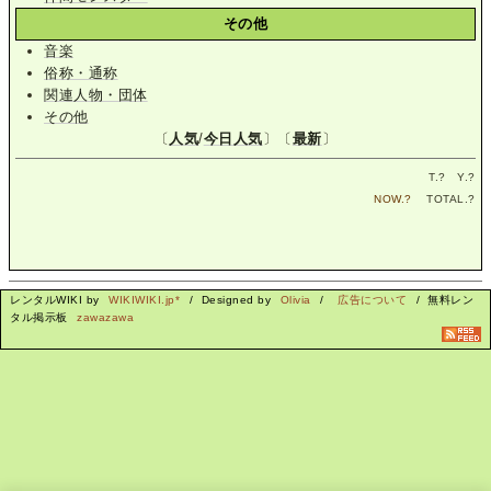
その他
音楽
俗称・通称
関連人物・団体
その他
〔
人気
/
今日人気
〕〔
最新
〕
T.
?
Y.
?
NOW.
?
TOTAL.
?
レンタルWIKI by
WIKIWIKI.jp*
/ Designed by
Olivia
/
広告について
/ 無料レン
タル掲示板
zawazawa