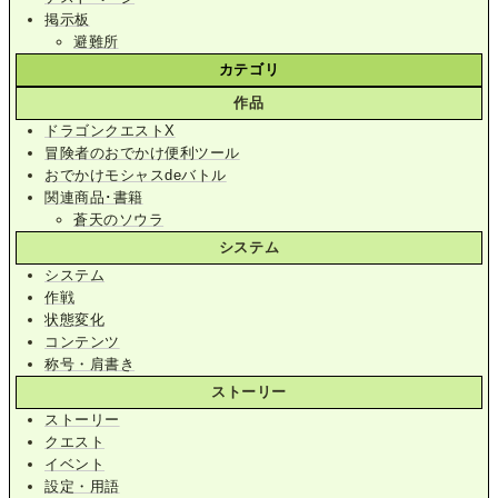
掲示板
避難所
カテゴリ
作品
ドラゴンクエストX
冒険者のおでかけ便利ツール
おでかけモシャスdeバトル
関連商品･書籍
蒼天のソウラ
システム
システム
作戦
状態変化
コンテンツ
称号・肩書き
ストーリー
ストーリー
クエスト
イベント
設定・用語