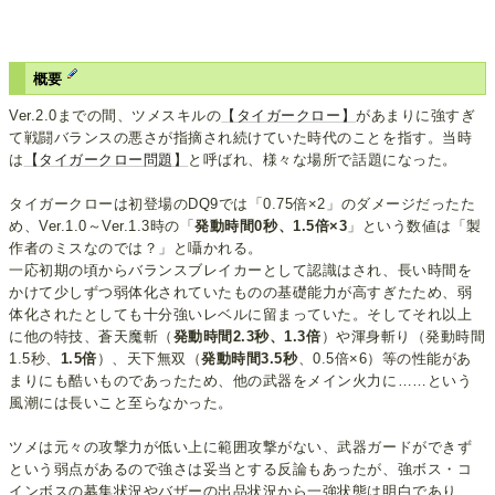
概要
Ver.2.0までの間、ツメスキルの
【タイガークロー】
があまりに強すぎ
て戦闘バランスの悪さが指摘され続けていた時代のことを指す。当時
は
【タイガークロー問題】
と呼ばれ、様々な場所で話題になった。
タイガークローは初登場のDQ9では「0.75倍×2」のダメージだったた
め、Ver.1.0～Ver.1.3時の「
発動時間0秒、1.5倍×3
」という数値は「製
作者のミスなのでは？」と囁かれる。
一応初期の頃からバランスブレイカーとして認識はされ、長い時間を
かけて少しずつ弱体化されていたものの基礎能力が高すぎたため、弱
体化されたとしても十分強いレベルに留まっていた。そしてそれ以上
に他の特技、蒼天魔斬（
発動時間2.3秒、1.3倍
）や渾身斬り（発動時間
1.5秒、
1.5倍
）、天下無双（
発動時間3.5秒
、0.5倍×6）等の性能があ
まりにも酷いものであったため、他の武器をメイン火力に……という
風潮には長いこと至らなかった。
ツメは元々の攻撃力が低い上に範囲攻撃がない、武器ガードができず
という弱点があるので強さは妥当とする反論もあったが、強ボス・コ
インボスの募集状況やバザーの出品状況から一強状態は明白であり、