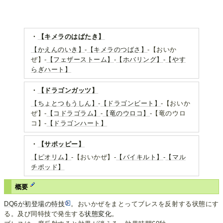
・
【キメラのはばたき】
【かえんのいき】
-
【キメラのつばさ】
-【おいか
ぜ】-
【フェザーストーム】
-
【ホバリング】
-
【やす
らぎハート】
・
【ドラゴンガッツ】
【ちょとつもうしん】
-
【ドラゴンビート】
-【おいか
ぜ】-
【コドラゴラム】
-
【竜のウロコ】
-【竜のウロ
コ】-
【ドラゴンハート】
・
【サポッピー】
【ピオリム】
-【おいかぜ】-
【バイキルト】
-
【マル
チポッド】
概要
DQ6が初登場の特技
。おいかぜをまとってブレスを反射する状態にす
る。及び同特技で発生する
状態変化
。