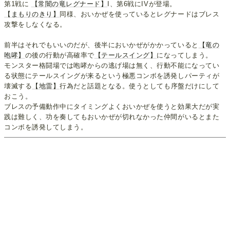
第1戦に
【常闇の竜レグナード】
I、第6戦にIVが登場。
【まもりのきり】
同様、おいかぜを使っているとレグナードはブレス
攻撃をしなくなる。
前半はそれでもいいのだが、後半においかぜがかかっていると
【竜の
咆哮】
の後の行動が高確率で
【テールスイング】
になってしまう。
モンスター格闘場では咆哮からの逃げ場は無く、行動不能になってい
る状態にテールスイングが来るという極悪コンボを誘発しパーティが
壊滅する
【地雷】
行為だと話題となる。使うとしても序盤だけにして
おこう。
ブレスの予備動作中にタイミングよくおいかぜを使うと効果大だが実
践は難しく、功を奏してもおいかぜが切れなかった仲間がいるとまた
コンボを誘発してしまう。