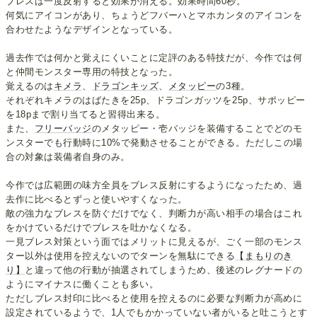
ブレスは一度反射すると効果が消える。効果時間60秒。
何気にアイコンがあり、ちょうどフバーハとマホカンタのアイコンを
合わせたようなデザインとなっている。
過去作では何かと覚えにくいことに定評のある特技だが、今作では何
と仲間モンスター専用の特技となった。
覚えるのは
キメラ
、
ドラゴンキッズ
、
メタッピー
の3種。
それぞれキメラのはばたきを25p、ドラゴンガッツを25p、サポッピー
を18pまで割り当てると習得出来る。
また、
フリーバッジ
のメタッピー・壱バッジを装備することでどのモ
ンスターでも行動時に10%で発動させることができる。ただしこの場
合の対象は装備者自身のみ。
今作では広範囲の味方全員をブレス反射にするようになったため、過
去作に比べるとずっと使いやすくなった。
敵の強力なブレスを防ぐだけでなく、判断力が高い相手の場合はこれ
をかけているだけでブレスを吐かなくなる。
一見ブレス対策という面ではメリットに見えるが、ごく一部のモンス
ター以外は使用を控えないのでターンを無駄にできる
【まもりのき
り】
と違って他の行動が抽選されてしまうため、後述のレグナードの
ようにマイナスに働くことも多い。
ただしブレス封印に比べると使用を控えるのに必要な判断力が高めに
設定されているようで、1人でもかかっていない者がいると吐こうとす