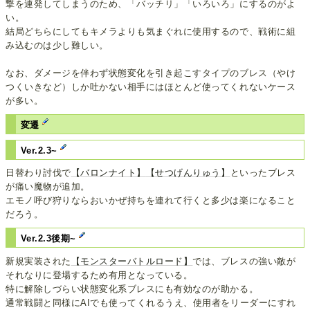
撃を連発してしまうのため、「バッチリ」「いろいろ」にするのがよ
い。
結局どちらにしてもキメラよりも気まぐれに使用するので、戦術に組
み込むのは少し難しい。
なお、ダメージを伴わず状態変化を引き起こすタイプのブレス（やけ
つくいきなど）しか吐かない相手にはほとんど使ってくれないケース
が多い。
変遷
Ver.2.3~
日替わり討伐で
【バロンナイト】
【せつげんりゅう】
といったブレス
が痛い魔物が追加。
エモノ呼び狩りならおいかぜ持ちを連れて行くと多少は楽になること
だろう。
Ver.2.3後期~
新規実装された
【モンスターバトルロード】
では、ブレスの強い敵が
それなりに登場するため有用となっている。
特に解除しづらい状態変化系ブレスにも有効なのが助かる。
通常戦闘と同様にAIでも使ってくれるうえ、使用者をリーダーにすれ