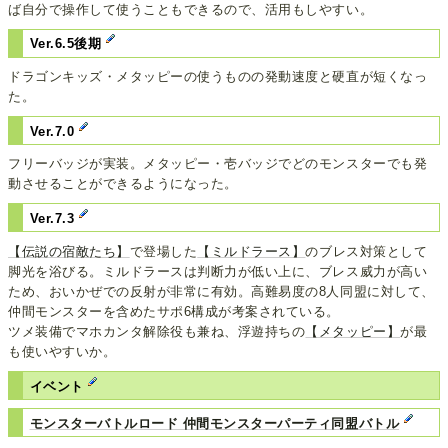
ば自分で操作して使うこともできるので、活用もしやすい。
Ver.6.5後期
ドラゴンキッズ・メタッピーの使うものの発動速度と硬直が短くなっ
た。
Ver.7.0
フリーバッジが実装。メタッピー・壱バッジでどのモンスターでも発
動させることができるようになった。
Ver.7.3
【伝説の宿敵たち】
で登場した
【ミルドラース】
のブレス対策として
脚光を浴びる。ミルドラースは判断力が低い上に、ブレス威力が高い
ため、おいかぜでの反射が非常に有効。高難易度の8人同盟に対して、
仲間モンスターを含めたサポ6構成が考案されている。
ツメ装備でマホカンタ解除役も兼ね、浮遊持ちの
【メタッピー】
が最
も使いやすいか。
イベント
モンスターバトルロード 仲間モンスターパーティ同盟バトル