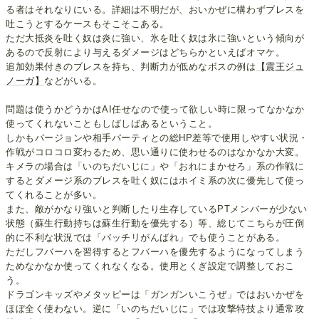
る者はそれなりにいる。詳細は不明だが、おいかぜに構わずブレスを
吐こうとするケースもそこそこある。
ただ大抵炎を吐く奴は炎に強い、氷を吐く奴は氷に強いという傾向が
あるので反射により与えるダメージはどちらかといえばオマケ。
追加効果付きのブレスを持ち、判断力が低めなボスの例は
【震王ジュ
ノーガ】
などがいる。
問題は使うかどうかはAI任せなので使って欲しい時に限ってなかなか
使ってくれないこともしばしばあるということ。
しかもバージョンや相手パーティとの総HP差等で使用しやすい状況・
作戦がコロコロ変わるため、思い通りに使わせるのはなかなか大変。
キメラの場合は「いのちだいじに」や「おれにまかせろ」系の作戦に
するとダメージ系のブレスを吐く奴にはホイミ系の次に優先して使っ
てくれることが多い。
また、敵がかなり強いと判断したり生存しているPTメンバーが少ない
状態（蘇生行動持ちは蘇生行動を優先する）等、総じてこちらが圧倒
的に不利な状況では「バッチリがんばれ」でも使うことがある。
ただしフバーハを習得するとフバーハを優先するようになってしまう
ためなかなか使ってくれなくなる。使用とくぎ設定で調整しておこ
う。
ドラゴンキッズやメタッピーは「ガンガンいこうぜ」ではおいかぜを
ほぼ全く使わない。逆に「いのちだいじに」では攻撃特技より通常攻