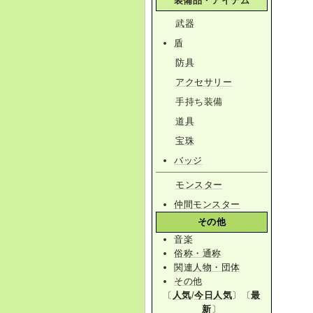
装備品・アイテム
武器
盾
防具
アクセサリー
手持ち装備
道具
宝珠
バッジ
モンスター
仲間モンスター
その他
音楽
俗称・通称
関連人物・団体
その他
〔
人気
/
今日人気
〕〔
最
新
〕