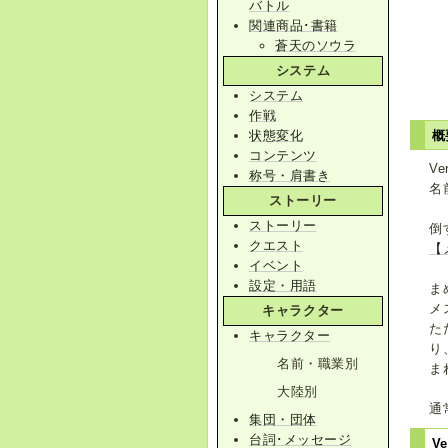
バトル
関連商品･書籍
蒼天のソウラ
システム
システム
作戦
状態変化
概
コンテンツ
V
称号・肩書き
名
ストーリー
ストーリー
倒
クエスト
【
イベント
設定・用語
ま
メ
キャラクター
た
キャラクター
り
名前・職業別
ま
大陸別
通
集団・団体
台詞･メッセージ
V