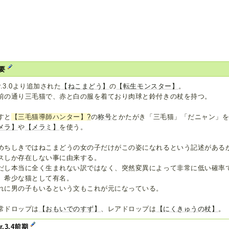
要
er.3.0より追加された
【ねこまどう】
の
【転生モンスター】
。
前の通り三毛猫で、赤と白の服を着ており肉球と鈴付きの杖を持つ。
すと
【三毛猫導師ハンター】
?
の
称号
とかたがき「三毛猫」「だニャン」
メラ】
や
【メラミ】
を使う。
めちしきではねこまどうの女の子だけがこの姿になれるという記述がある
スしか存在しない事に由来する。
だし本当に全く生まれない訳ではなく、突然変異によって非常に低い確率
、希少な猫として有名。
れに男の子もいるという文もこれが元になっている。
常ドロップは
【おもいでのすず】
、レアドロップは
【にくきゅうの杖】
。
er.3.4前期