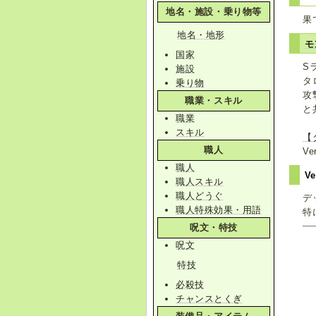
地名・施設・乗り物等
果
地名・地形
モ
国家
S
施設
タ
乗り物
攻
職業・スキル
と
職業
スキル
【
職人
Ve
職人
Ve
職人スキル
職人どうぐ
デ
職人特殊効果・用語
特
呪文・特技
呪文
特技
必殺技
チャンスとくぎ