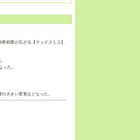
効果範囲が広がる
【マッドスミス】
能。
なった。
響の大きい変更点となった。