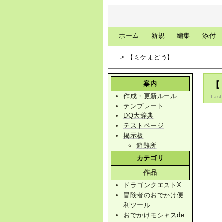
[
ホーム
|
新規
|
編集
|
添付
> 【ミケまどう】
案内
【
作成・更新ルール
Last
テンプレート
DQ大辞典
テストページ
掲示板
避難所
カテゴリ
作品
ドラゴンクエストX
冒険者のおでかけ便
利ツール
おでかけモシャスde