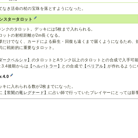
てなき活命の杖の宝珠を落とすようになった。
ンスタータロット
ランクのタロット。デッキには5枚まで入れられる。
ロットの射程距離が2m長くなる。
撃だけでなく、カードによる蘇生・回復も遠くまで届くようになるため、
共に戦術的に重要なタロット。
ダークペルシャ】
のタロットとAランク以上のタロットとの合成で入手可
r.3.4後期からは
【ヘルバトラー】
との合成で
【ベリアル】
が作れるように
r.4.0
ッキに入れられる数が2枚までになった。
に
【常闇の竜レグナード】
に占い師で行っていたプレイヤーにとっては影