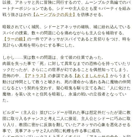
以後、アネッサと共に冒険に同行するので、ムーンブルク島編でのパ
ートナーポジションである。シドーや主人公とも度々パーティを組み
戦う強さはかの
【ムーンブルクの兵士】
を彷彿させる。
暗殺されていく城民、シドーとアネッサの確執、城に紛れ込んでいる
スパイの捜索。数々の問題に心を痛めながらも主人公を補助する。
【ラーの鏡】
の一件でアネッサがスパイであると見切りをつけ、時を
見計らい真相を明らかにする事にした。
しかし……実は数々の問題は、全て彼の仕業であった。
肉親を失った事で「死」に対して異常なまでの恐怖心を持っていたリ
ックだったが、さらにこの世界が幻であることを偶然知ってしまう。
恐怖の中、
【アトラス】
の参謀である
【あくましんかん】
からうまく
動けば仲間として救うと唆され、死の運命から逃れる為に魔物の仲間
になるという契約を交わす。疑心暗鬼を駆り立てる為に「人に化けた
魔物」を装い次々と住民を暗殺し、永遠の戦いの立役者となってい
た。
ビルダー（主人公）並びにシドーが現れた事は想定外だったが逆に教
団に取り入るチャンスと考え二人に接近、主人公とシドーに巧みに取
り入り、教団に密かに反旗を翻していたアネッサの心象を悪化させる
事で、見事アネッサと2人の間に軋轢を作る事に成功。
シドーのコンプレックスも上手くくすぐり、「アネッサの命令」と印