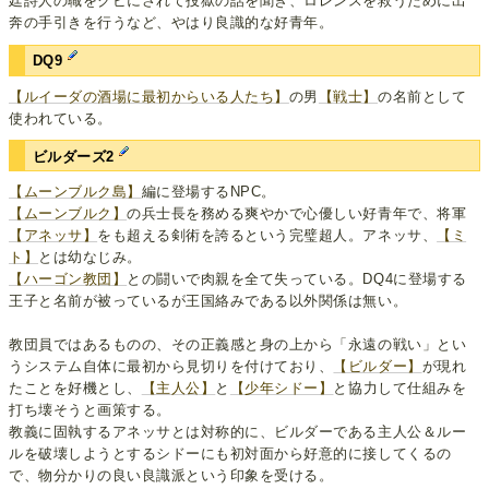
廷詩人の職をクビにされて投獄の話を聞き、ロレンスを救うために出
奔の手引きを行うなど、やはり良識的な好青年。
DQ9
【ルイーダの酒場に最初からいる人たち】
の男
【戦士】
の名前として
使われている。
ビルダーズ2
【ムーンブルク島】
編に登場するNPC。
【ムーンブルク】
の兵士長を務める爽やかで心優しい好青年で、将軍
【アネッサ】
をも超える剣術を誇るという完璧超人。アネッサ、
【ミ
ト】
とは幼なじみ。
【ハーゴン教団】
との闘いで肉親を全て失っている。DQ4に登場する
王子と名前が被っているが王国絡みである以外関係は無い。
教団員ではあるものの、その正義感と身の上から「永遠の戦い」とい
うシステム自体に最初から見切りを付けており、
【ビルダー】
が現れ
たことを好機とし、
【主人公】
と
【少年シドー】
と協力して仕組みを
打ち壊そうと画策する。
教義に固執するアネッサとは対称的に、ビルダーである主人公＆ルー
ルを破壊しようとするシドーにも初対面から好意的に接してくるの
で、物分かりの良い良識派という印象を受ける。