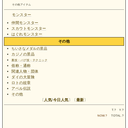
その他アイテム
モンスター
仲間モンスター
スカウトモンスター
はぐれモンスター
その他
ちいさなメダルの景品
カジノの景品
裏技・バグ技・テクニック
俗称・通称
関連人物・団体
ダイの大冒険
ロトの紋章
アベル伝説
その他
〔
人気
/
今日人気
〕〔
最新
〕
T.
?
Y.
?
NOW.
?
TOTAL.
?