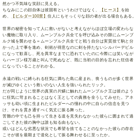
然かつ不気味な笑顔に見える。
ちなみにこの顔自体は彼固有というわけではなく、
【ヒース】
を始
め、
【ビルダー100景】
住人にもそっくりな顔の者が出る場合もある。
世界の秘密を知って人に救いがないと考えながらほぼ立場の変わらな
い魔物に取り入り、ムーンブルク兵全てを呼び込みその隙にムーンブ
ルク城を襲わせる＝ムーンブルク兵全てと戦う自分は実質捨て駒と分
かった上で事を進め、剣術が得意なのに剣を持たないシルバーデビル
になって歓喜し、死を異常なまでに恐れていたのに今際には笑いなが
らハーゴン様万歳と叫んで死ぬなど、既に当初の目的を忘れた狂信者
になっていることがわかる。
永遠の戦いに縛られる狂気に満ちた島に産まれ、喪うものが多く世界
が滅びゆくという救いのない人生を強いられたリック。
だが同じように世界の真実の片鱗に触れたムーンブルク王は彼のよう
に狂気に苛まれることはなく王としての責務を全うしてみせた。アネ
ッサも幼い頃に生まれたビルダーへの憧れの中に自らの信念を見つ
け、それを貫き通すべく気丈に振る舞った。
苦難の中でも己を持って生きる道を見失わなかった彼らに囲まれて過
ごしてきた彼の胸中は誰も知る由もない。
或いはどんな劣悪な状況でも希望を捨てることのなかった彼らの存在
こそが彼を最期まで道化として振る舞わせるに至ったか。