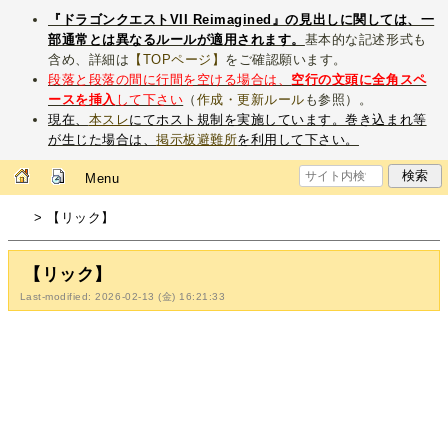
『ドラゴンクエストVII Reimagined』の見出しに関しては、一
部通常とは異なるルールが適用されます。
基本的な記述形式も
含め、詳細は
【TOPページ】
をご確認願います。
段落と段落の間に行間を空ける場合は、
空行の文頭に全角スペ
ースを挿入
して下さい
（
作成・更新ルール
も参照）。
現在、
本スレ
にてホスト規制を実施しています。巻き込まれ等
が生じた場合は、
掲示板避難所
を利用して下さい。
Menu
> 【リック】
【リック】
Last-modified: 2026-02-13 (金) 16:21:33