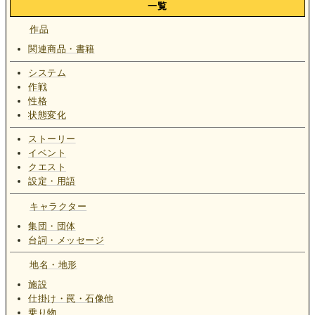
一覧
作品
関連商品・書籍
システム
作戦
性格
状態変化
ストーリー
イベント
クエスト
設定・用語
キャラクター
集団・団体
台詞・メッセージ
地名・地形
施設
仕掛け・罠・石像他
乗り物