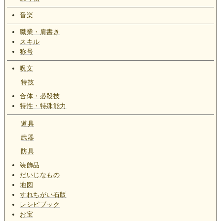
音楽
職業・肩書き
スキル
称号
呪文
特技
合体・必殺技
特性・特殊能力
道具
武器
防具
装飾品
だいじなもの
地図
すれちがい石版
レシピブック
お宝