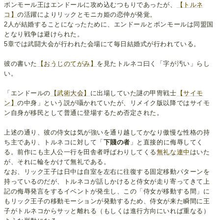
ボンモール王はエンドールに攻め込むつもりであったが、
【トルネ
コ】
の活躍によりリックとモニカ姫の恋仲が発覚。
2人が結婚することになったために、エンドールとボンモールは同盟国
となり戦争は避けられた。
5章では武闘大会が行われた会場にて毎日結婚式が行われている。
彼の書いた
【おうじのてがみ】
を見たトルネコ曰く「字が汚い」らし
い。
「エンドールの
【武術大会】
に出場していた謎の甲冑戦士
【サイモ
ン】
の中身」という説が囁かれていたが、リメイク版以降ではサイモ
ン自身が移民として普通に登場するため否定された。
上述の通り、彼の侍女は気が強いを通り越してかなり傲慢な性格の持
ち主であり、トルネコに対して「
下賤の者
」と直接的に侮辱してく
る。前作にも主人公一行を田舎者呼ばわりしてくる
無礼な連中
はいた
が、それに輪をかけて無礼である。
なお、リック王子は日中は自室を左右に往復する固定移動パターンを
持っているのだが、トルネコが話しかけると侍女が走り寄ってきて上
記の侮辱発言をするイベントが発生し、この「侍女が移動する間」に
もリック王子の移動モーションが発動するため、侍女が来た瞬間に王
子がトルネコからサッと離れる（もしくは進行方向にいれば重なる）