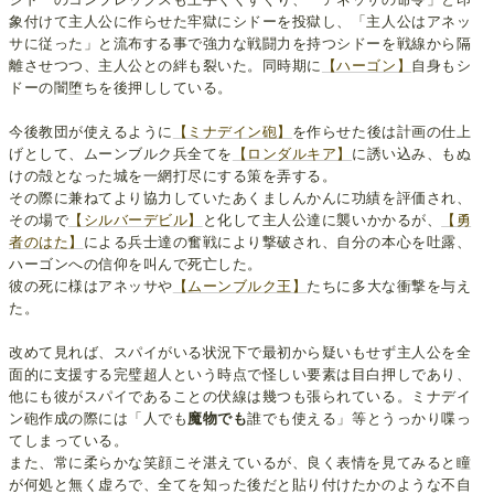
象付けて主人公に作らせた牢獄にシドーを投獄し、「主人公はアネッ
サに従った」と流布する事で強力な戦闘力を持つシドーを戦線から隔
離させつつ、主人公との絆も裂いた。同時期に
【ハーゴン】
自身もシ
ドーの闇堕ちを後押ししている。
今後教団が使えるように
【ミナデイン砲】
を作らせた後は計画の仕上
げとして、ムーンブルク兵全てを
【ロンダルキア】
に誘い込み、もぬ
けの殻となった城を一網打尽にする策を弄する。
その際に兼ねてより協力していたあくましんかんに功績を評価され、
その場で
【シルバーデビル】
と化して主人公達に襲いかかるが、
【勇
者のはた】
による兵士達の奮戦により撃破され、自分の本心を吐露、
ハーゴンへの信仰を叫んで死亡した。
彼の死に様はアネッサや
【ムーンブルク王】
たちに多大な衝撃を与え
た。
改めて見れば、スパイがいる状況下で最初から疑いもせず主人公を全
面的に支援する完璧超人という時点で怪しい要素は目白押しであり、
他にも彼がスパイであることの伏線は幾つも張られている。ミナデイ
ン砲作成の際には「人でも
魔物でも
誰でも使える」等とうっかり喋っ
てしまっている。
また、常に柔らかな笑顔こそ湛えているが、良く表情を見てみると瞳
が何処と無く虚ろで、全てを知った後だと貼り付けたかのような不自