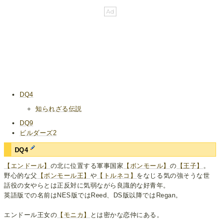
DQ4
知られざる伝説
DQ9
ビルダーズ2
DQ4
【エンドール】
の北に位置する軍事国家
【ボンモール】
の
【王子】
。
野心的な父
【ボンモール王】
や
【トルネコ】
をなじる気の強そうな世
話役の女やらとは正反対に気弱ながら良識的な好青年。
英語版での名前はNES版ではReed、DS版以降ではRegan。
エンドール王女の
【モニカ】
とは密かな恋仲にある。