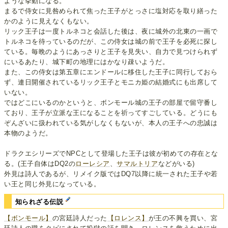
ような挙動になる。
まるで侍女に見咎められて焦った王子がとっさに塩対応を取り繕った
かのように見えなくもない。
リック王子は一度トルネコと会話した後は、夜に城外の北東の一画で
トルネコを待っているのだが、この侍女は城の前で王子を必死に探し
ている。毎晩のようにあっさりと王子を見失い、自力で見つけられず
にいるあたり、城下町の地理にはかなり疎いようだ。
また、この侍女は第五章にエンドールに移住した王子に同行しておら
ず、連日開催されているリック王子とモニカ姫の結婚式にも出席して
いない。
ではどこにいるのかというと、ボンモール城の王子の部屋で留守番し
ており、王子が立派な王になることを祈ってすごしている。どうにも
ぞんざいに扱われている気がしなくもないが、本人の王子への忠誠は
本物のようだ。
ドラクエシリーズでNPCとして登場した王子は彼が初めての存在とな
る。(王子自体はDQ2の
ローレシア
、
サマルトリア
などがいる)
外見は詩人であるが、リメイク版ではDQ7以降に統一された王子や若
い王と同じ外見になっている。
知られざる伝説
【ボンモール】
の宮廷詩人だった
【ロレンス】
が王の不興を買い、宮