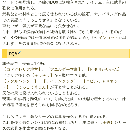
ソードで初登場し、本編のDQ9に逆輸入されたアイテム。主に武具の
強化に使用される。
武具などの材料として広く使われている鉄の鉱石。ナンバリング作品
での表記は「てっこうせき」となっている。
重たいが、強度が重要な品には欠かせない。
これに限らず鉱石の類は不純物を取り除いてから鍛冶に用いるのだ
が、RPG作品では中間素材の必要性が低いからなのか
インゴット
化は
されず、そのまま鍛冶や錬金に投入される。
DQ9
非売品で、売値は120G。
【西ベクセリア地方】
、
【アユルダーマ島】
、
【ビタリかいがん】
（クリア後）の
【キラキラ】
から取得できる他、
【メタルハンター】
、
【アイアンクック】
、
【エビルチャリオッ
ト】
、
【てっこうまじん】
が落とすことがある。
天使の泉に投げ入れられていることもある。
現実の鉄鉱石は酸化鉄（つまり錆びた鉄）の状態で産出するので、錬
金過程で還元を行うこれも同様なのだろう。
こちらでは主に鉄シリーズの武具を強化するのに使われる。
これを使う錬金レシピは実に29種類もあり、主に鋼・
【玉鋼】
シリー
ズの武具を作成する際に必要となる。