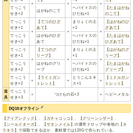
＋
＋
＝
てっこう
ヘパイトスの
【たまはがね
はがねのこて
せき×2
ひだね×1
のこて】
てっこう
【てつのひざ
まりょくの土
【はがねのひ
せき×1
あて】
×1
ざあて】
＋
＋
＝
てっこう
はがねのひざ
ヘパイトスの
【たまはがね
せき×2
あて
ひだね×1
ひざあて】
てっこう
【てつのグ
まりょくの土
【はがねのグ
せき×1
リーブ】
×1
リーブ】
＋
＋
＝
てっこう
はがねのグリ
ヘパイトスの
【たまはがね
せき×2
ーブ
ひだね×1
グリーブ】
てっこう
【ライトガン
とうこんエキ
【ミドルガン
＋
＋
＝
せき×2
トレット】
ス×1
トレット】
道
てっこう
＋
つけもの石×3
＝
ヘビーメタル
具
せき×3
DQ10オフライン
【アイアンクック】
、
【ガチャコッコ】
、
【グリーンシザー】
、
【シールドオーガ】
、
【サタンメイル】
の通常ドロップや各地の
【キ
ラキラ】
で採取できるほか、素材屋では120Gで売られている。