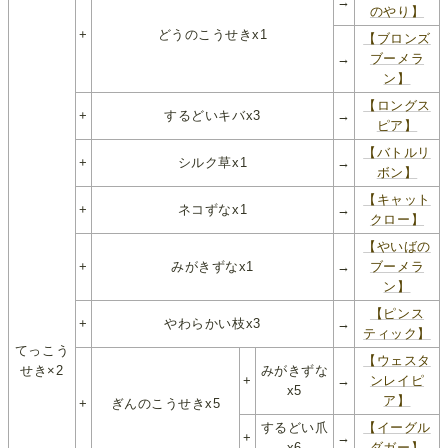
→
のやり】
+
どうのこうせきx1
【ブロンズ
→
ブーメラ
ン】
【ロングス
+
するどいキバx3
→
ピア】
【バトルリ
+
シルク草x1
→
ボン】
【キャット
+
ネコずなx1
→
クロー】
【やいばの
+
みがきずなx1
→
ブーメラ
ン】
【ピンス
+
やわらかい枝x3
→
ティック】
てっこう
【ウェスタ
せき×2
みがきずな
+
→
ンレイピ
x5
ア】
+
ぎんのこうせきx5
するどい爪
【イーグル
+
→
x6
ダガー】