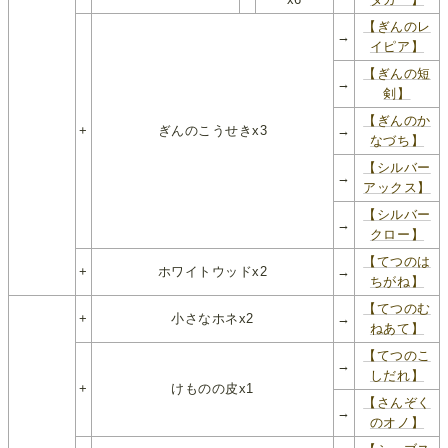
【ぎんのレ
→
イピア】
【ぎんの短
→
剣】
【ぎんのか
+
ぎんのこうせきx3
→
なづち】
【シルバー
→
アックス】
【シルバー
→
クロー】
【てつのは
+
ホワイトウッドx2
→
ちがね】
【てつのむ
+
小さなホネx2
→
ねあて】
【てつのこ
→
しだれ】
+
けものの皮x1
【さんぞく
→
のオノ】