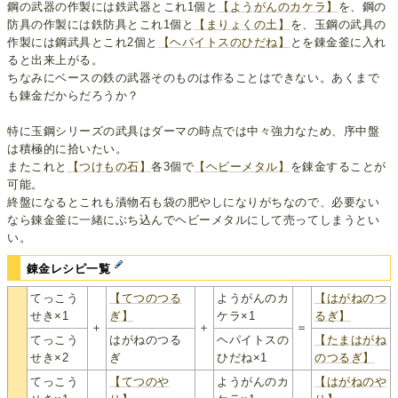
鋼の武器の作製には鉄武器とこれ1個と
【ようがんのカケラ】
を、鋼の
防具の作製には鉄防具とこれ1個と
【まりょくの土】
を、玉鋼の武具の
作製には鋼武具とこれ2個と
【ヘパイトスのひだね】
とを錬金釜に入れ
ると出来上がる。
ちなみにベースの鉄の武器そのものは作ることはできない。あくまで
も錬金だからだろうか？
特に玉鋼シリーズの武具はダーマの時点では中々強力なため、序中盤
は積極的に拾いたい。
またこれと
【つけもの石】
各3個で
【ヘビーメタル】
を錬金することが
可能。
終盤になるとこれも漬物石も袋の肥やしになりがちなので、必要ない
なら錬金釜に一緒にぶち込んでヘビーメタルにして売ってしまうとい
い。
錬金レシピ一覧
てっこう
【てつのつる
ようがんのカ
【はがねのつ
せき×1
ぎ】
ケラ×1
るぎ】
＋
＋
＝
てっこう
はがねのつる
ヘパイトスの
【たまはがね
せき×2
ぎ
ひだね×1
のつるぎ】
てっこう
【てつのや
ようがんのカ
【はがねのや