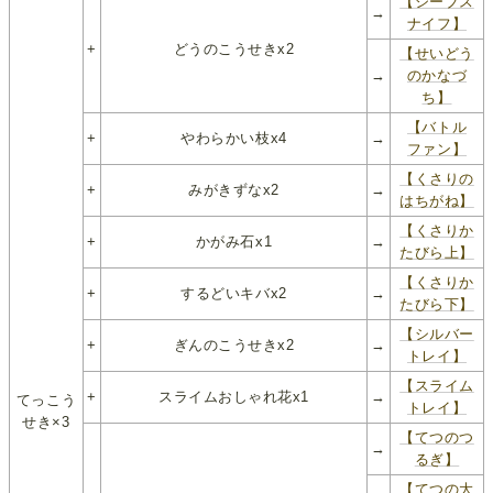
【シーブス
→
ナイフ】
+
どうのこうせきx2
【せいどう
→
のかなづ
ち】
【バトル
+
やわらかい枝x4
→
ファン】
【くさりの
+
みがきずなx2
→
はちがね】
【くさりか
+
かがみ石x1
→
たびら上】
【くさりか
+
するどいキバx2
→
たびら下】
【シルバー
+
ぎんのこうせきx2
→
トレイ】
【スライム
+
スライムおしゃれ花x1
→
てっこう
トレイ】
せき×3
【てつのつ
→
るぎ】
【てつの大