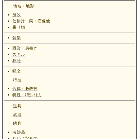
地名・地形
施設
仕掛け・罠・石像他
乗り物
音楽
職業・肩書き
スキル
称号
呪文
特技
合体・必殺技
特性・特殊能力
道具
武器
防具
装飾品
だいじなもの