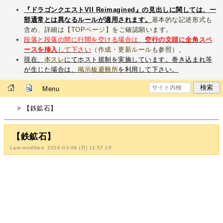
『ドラゴンクエストVII Reimagined』の見出しに関しては、一
部通常とは異なるルールが適用されます。
基本的な記述形式も
含め、詳細は
【TOPページ】
をご確認願います。
段落と段落の間に行間を空ける場合は、
空行の文頭に全角スペ
ースを挿入
して下さい
（
作成・更新ルール
も参照）。
現在、
本スレ
にてホスト規制を実施しています。巻き込まれ等
が生じた場合は、
掲示板避難所
を利用して下さい。
Menu
> 【鉄鉱石】
【鉄鉱石】
Last-modified: 2026-03-09 (月) 11:57:18