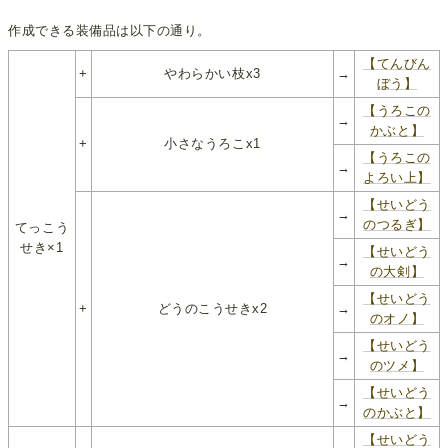
作成できる装備品は以下の通り。
【てんびん
+
やわらかい枝x3
→
ぼう】
【うろこの
→
かぶと】
+
小さなうろこx1
【うろこの
→
よろい上】
【せいどう
→
のつるぎ】
てっこう
せき×1
【せいどう
→
の大剣】
【せいどう
+
どうのこうせきx2
→
のオノ】
【せいどう
→
のツメ】
【せいどう
→
のかぶと】
【せいどう