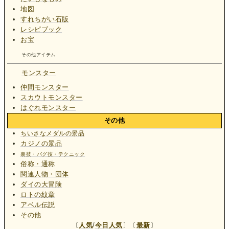
地図
すれちがい石版
レシピブック
お宝
その他アイテム
モンスター
仲間モンスター
スカウトモンスター
はぐれモンスター
その他
ちいさなメダルの景品
カジノの景品
裏技・バグ技・テクニック
俗称・通称
関連人物・団体
ダイの大冒険
ロトの紋章
アベル伝説
その他
〔
人気
/
今日人気
〕〔
最新
〕