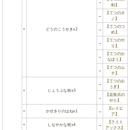
→
剣】
【てつのオ
→
ノ】
【てつのつ
+
どうのこうせきx2
→
め】
【てつのや
→
り】
【てつのか
→
なぼう】
【てつのム
→
チ】
【てつのお
→
うぎ】
+
じょうぶな枝x3
【近衛兵の
→
やり】
【レイピ
+
かぜきりのはねx1
→
ア】
【ライト
+
しなやかな枝x4
→
アックス】