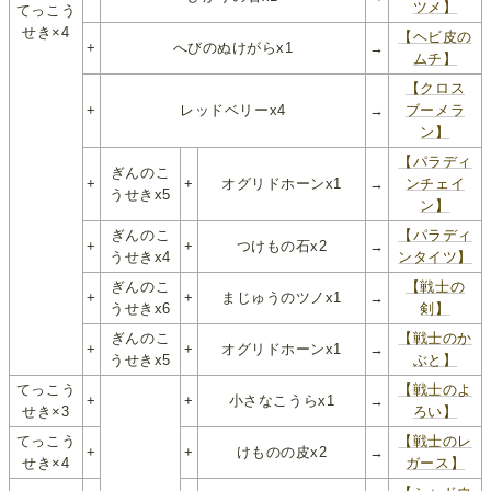
ツメ】
てっこう
せき×4
【ヘビ皮の
+
へびのぬけがらx1
→
ムチ】
【クロス
+
レッドベリーx4
→
ブーメラ
ン】
【パラディ
ぎんのこ
+
+
オグリドホーンx1
→
ンチェイ
うせきx5
ン】
ぎんのこ
【パラディ
+
+
つけもの石x2
→
うせきx4
ンタイツ】
ぎんのこ
【戦士の
+
+
まじゅうのツノx1
→
うせきx6
剣】
ぎんのこ
【戦士のか
+
+
オグリドホーンx1
→
うせきx5
ぶと】
てっこう
【戦士のよ
+
+
小さなこうらx1
→
せき×3
ろい】
てっこう
【戦士のレ
+
+
けものの皮x2
→
せき×4
ガース】