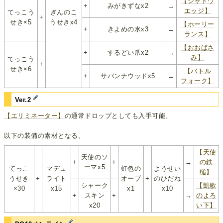
【シャドウ
+
みがきずなx2
→
エッジ】
てっこう
ぎんのこ
+
せき×5
うせきx4
【ホーリー
+
きよめの水x3
→
ランス】
【おおばさ
+
するどい爪x2
→
み】
てっこう
+
せき×6
【バトル
+
サバンナウッドx5
→
フォーク】
Ver.2
【エリミネーター】
の通常ドロップとしても入手可能。
以下の装備の素材となる。
【天使
天使のソ
+
+
→
の鉄
ーマx5
てっこ
マデュ
虹色の
ようせい
槌】
うせき
+
ライト
オーブ
+
のひだね
シャーク
【凱歌
×30
x15
x1
x10
+
スキン
+
→
のよろ
x20
い下】