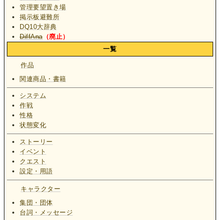
管理要望置き場
掲示板避難所
DQ10大辞典
DiffAna
（廃止）
一覧
作品
関連商品・書籍
システム
作戦
性格
状態変化
ストーリー
イベント
クエスト
設定・用語
キャラクター
集団・団体
台詞・メッセージ