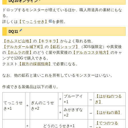
DQ10オンライン
ドロップするモンスターが増えているほか、職人用道具の素材にもな
る。
詳しくは
【てっこうせき】
を参照。
DQ11
【ホムスビ山地】
の
【キラキラ】
からよく取れる他、
【デルカダール城下町】
の
【鉱石ショップ】
（3DS版限定）や異変後
の
【ホムラの里】
のどうぐ屋や異変後の
【デルカコスタ地方】
のキャ
ンプで120Gで購入できる。
クエスト
【親方の採掘指南】
で必要になる。
なお、他の鉱石と違いこれを所有しているモンスターはいない。
作成できる装備品は以下の通り。
ブルーアイ
【はがねのつる
+
→
×1
ぎ】
てっこうせ
ぎんのこうせ
+
き×1
き×2
みがきずな
+
→
【はがねの盾】
×2
【てつのつる
+
どうのこうせき×1
→