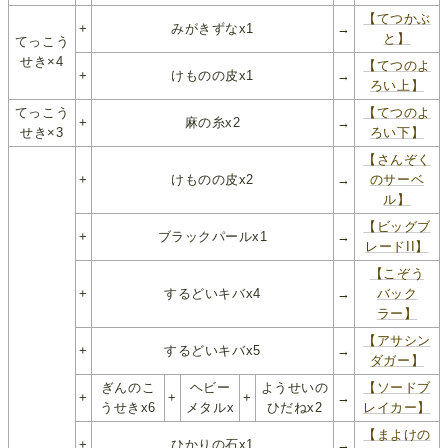
【てつかぶ
+
みがきずなx1
→
と】
てっこう
せき×4
【てつのよ
+
けものの皮x1
→
ろい上】
てっこう
【てつのよ
+
麻の糸x2
→
せき×3
ろい下】
【さんぞく
+
けものの皮x2
→
のサーベ
ル】
【ビッグブ
+
ブラックパールx1
→
レードII】
【こぞう
+
するどいキバx4
→
バック
ラー】
【アサシン
+
するどいキバx5
→
ダガー】
ぎんのこ
ヘビー
ようせいの
【ソードブ
+
+
+
→
うせきx6
メタルx
ひだねx2
レイカー】
【まよけの
+
ひかりの石x1
→