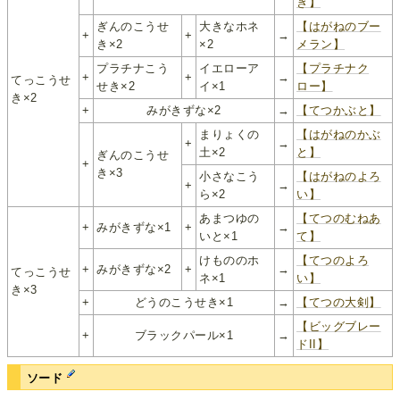
ぎ】
ぎんのこうせ
大きなホネ
【はがねのブー
+
+
→
き×2
×2
メラン】
プラチナこう
イエローア
【プラチナク
+
+
→
てっこうせ
せき×2
イ×1
ロー】
き×2
+
みがきずな×2
→
【てつかぶと】
まりょくの
【はがねのかぶ
+
→
土×2
と】
ぎんのこうせ
+
き×3
小さなこう
【はがねのよろ
+
→
ら×2
い】
あまつゆの
【てつのむねあ
+
みがきずな×1
+
→
いと×1
て】
けもののホ
【てつのよろ
+
みがきずな×2
+
→
てっこうせ
ネ×1
い】
き×3
+
どうのこうせき×1
→
【てつの大剣】
【ビッグブレー
+
ブラックパール×1
→
ドII】
ソード