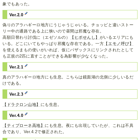
象でもあった。
Ver.2.0
偽りのアラハギーロ地方にうじゃうじゃいる。チョッピと違いストー
リー中の通路である上に狭いので昼間は邪魔な存在。
高額日替わり討伐に（エゼソルの）
【ヒポせんし】
がいるエリアにも
いる。どこにいてもやっぱり邪魔な存在である。一方
【エモノ呼び】
を使えるまもの使いがいれば、仮にバザックスにリンクされたとして
も正規の2匹に直すことができる為影響が少なくなった。
Ver.2.1
真のアラハギーロ地方にも生息。こちらは鏡面湖の北側に少しいるだ
けである。
Ver.2.3
【ドラクロン山地】
にも生息。
Ver.4.0
【ティプローネ高地】
にも生息。夜にも出現していたが、これは不具
合であり、Ver.4.2で修正された。