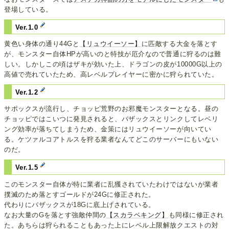
登場している。
Ver.1.0
黄色い身体の通り44Gと
【リュウイーソー】
に匹敵する大金を落とす
が、モンスター自体HPが高いのと特技が厄介なので普通に狩るのは難
しい。しかしこの頃はザキが効いた上、ドラゴンの皮が10000G以上の
高値で売れていたため、高レベルプレイヤーに密かに狩られていた。
Ver.1.2
サポックスが流行し、チョッピ荒野のお邪魔モンスターとなる。昼の
チョッピではこいつに発見されると、バザックスとリンクしてレベリ
ング効率が落ちてしまうため、金策にはリュウイーソーが向いてい
る。ケツァルコアトルスを狩る業者なんてどこのサーバーにもいない
のだ。
Ver.1.5
このモンスター自体が特に業者に乱獲されていたわけではないが業者
撲滅のため落とすゴールドが24Gに修正された。
代わりにバザックスが18Gに底上げされている。
なお大量のGを落とす強敵仲間の
【スカラベキング】
も同様に修正され
た。あちらは狩られることもあった上にレベル上限解放クエストの対