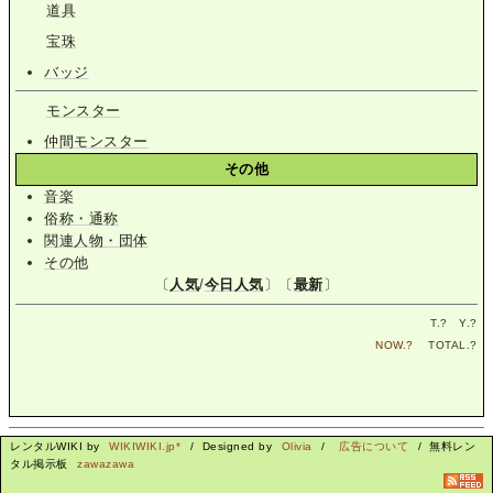
道具
宝珠
バッジ
モンスター
仲間モンスター
その他
音楽
俗称・通称
関連人物・団体
その他
〔
人気
/
今日人気
〕〔
最新
〕
T.
?
Y.
?
NOW.
?
TOTAL.
?
レンタルWIKI by
WIKIWIKI.jp*
/ Designed by
Olivia
/
広告について
/ 無料レン
タル掲示板
zawazawa