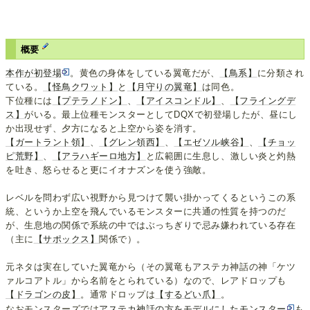
概要
本作が初登場
。黄色の身体をしている翼竜だが、
【鳥系】
に分類され
ている。
【怪鳥クワット】
と
【月守りの翼竜】
は同色。
下位種には
【プテラノドン】
、
【アイスコンドル】
、
【フライングデ
ス】
がいる。最上位種モンスターとしてDQXで初登場したが、昼にし
か出現せず、夕方になると上空から姿を消す。
【ガートラント領】
、
【グレン領西】
、
【エゼソル峡谷】
、
【チョッ
ピ荒野】
、
【アラハギーロ地方】
と広範囲に生息し、激しい炎と灼熱
を吐き、怒らせると更にイオナズンを使う強敵。
レベルを問わず広い視野から見つけて襲い掛かってくるというこの系
統、というか上空を飛んでいるモンスターに共通の性質を持つのだ
が、生息地の関係で系統の中ではぶっちぎりで忌み嫌われている存在
（主に
【サポックス】
関係で）。
元ネタは実在していた翼竜から（その翼竜もアステカ神話の神「ケツ
ァルコアトル」から名前をとられている）なので、レアドロップも
【ドラゴンの皮】
。通常ドロップは
【するどい爪】
。
なおモンスターズでは
アステカ神話の方をモデルにしたモンスター
も