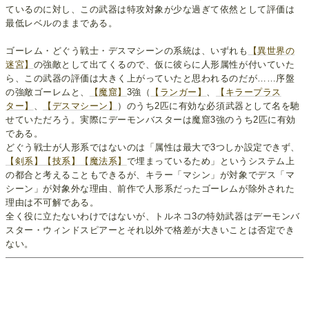
ているのに対し、この武器は特攻対象が少な過ぎて依然として評価は
最低レベルのままである。
ゴーレム・どぐう戦士・デスマシーンの系統は、いずれも
【異世界の
迷宮】
の強敵として出てくるので、仮に彼らに人形属性が付いていた
ら、この武器の評価は大きく上がっていたと思われるのだが……序盤
の強敵ゴーレムと、
【魔窟】
3強（
【ランガー】
、
【キラープラス
ター】
、
【デスマシーン】
）のうち2匹に有効な必須武器として名を馳
せていただろう。実際にデーモンバスターは魔窟3強のうち2匹に有効
である。
どぐう戦士が人形系ではないのは「属性は最大で3つしか設定できず、
【剣系】
【技系】
【魔法系】
で埋まっているため」というシステム上
の都合と考えることもできるが、キラー「マシン」が対象でデス「マ
シーン」が対象外な理由、前作で人形系だったゴーレムが除外された
理由は不可解である。
全く役に立たないわけではないが、トルネコ3の特効武器はデーモンバ
スター・ウィンドスピアーとそれ以外で格差が大きいことは否定でき
ない。