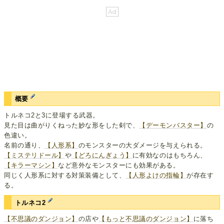
概要
トルネコ2と3に登場する武器。
見た目は曲がりくねった妙な形をした剣で、
【デーモンバスター】
の
色違い。
名前の通り、
【人形系】
のモンスターの大ダメージを与えられる。
【ミステリドール】
や
【どろにんぎょう】
に有効なのはもちろん、
【キラーマシン】
など意外なモンスターにも効果がある。
同じく人形系に対する対策装備として、
【人形よけの指輪】
が存在す
る。
トルネコ2
【不思議のダンジョン】
の店や
【もっと不思議のダンジョン】
に落ち