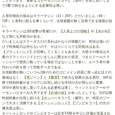
ことができず、重要な
【デーモンバスター】
（悪印）を差し置いてま
で1撃で倒せるようにする必要性は薄い。
人形印独自の強みはキラーマシン（21～25F）とだいまじん（66～
70F）と有利に戦える事くらいで、出現範囲が狭く活用できる場面が短
い。
キラーマシンは2回攻撃が脅威だが、
【人形よけの指輪】
や
【水がめ】
など他にも対処法がある。
だいまじんはステータスだけ見ればかなりの強敵だが、所詮は強いだ
けで特殊能力は何もないので、やはりいくらでも対処法はある。
【ブラッドハンド】
が召喚してくることもあるが、大抵その場合は大
量のブラッドハンドとだいまじんに囲まれた状況、つまりドールクラ
ッシャーで悠長に殴っている場合ではないことが多い。ルーラ草や身
代わりの杖を使って対処すべきである。
出現範囲が狭いこいつら2体のためだけにメイン武器に突っ込むほどの
価値はなく、
【悪ゾーン】
と
【魔窟】
で絶大な効果がある悪印、36F以
降で特効対象が全フロアに出現し続ける浮印の方が明らかに重要。
浮印や悪印を差し置いて入れる必要性は薄く、ウィンドスピアーやデ
ーモンバスターが入手できず
【合成の壺】
が余ったとしても、51F以降
特効対象が出現し続ける
【ボンバーキラー】
（爆印）や、特定のゾー
ンで大きく活躍できる
【オーシャンロッド】
【ゾンビキラー】
の方が
優先度は高い。
オーシャンロッドやゾンビキラーは近年TA勢を中心に評価が見直され