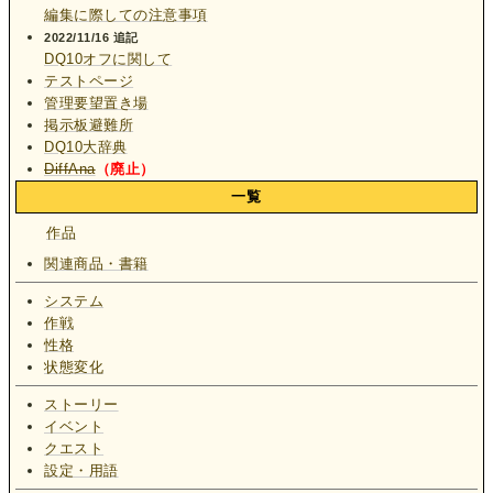
編集に際しての注意事項
2022/11/16 追記
DQ10オフに関して
テストページ
管理要望置き場
掲示板避難所
DQ10大辞典
DiffAna
（廃止）
一覧
作品
関連商品・書籍
システム
作戦
性格
状態変化
ストーリー
イベント
クエスト
設定・用語