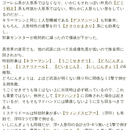
ゴーレム系が人形系ではなくなり、いかにもそれっぽい外見の
【どぐ
う戦士】
系も何故か人形系ではない。明らかに人形らしい形をしてい
るのだが…。
キラーマシンと同じく人型機械である
【デスマシーン】
も対象外。
もちろん、人形特性の連撃を行う
【さそりかまきり】
系にも効果な
し。
対象モンスターが相対的に減ったので価値が下がった。
異世界の迷宮でも、他の武器に比べて合成優先度が低いので換金用に
回されがち。
特効対象は
【キラーマシン】
、
【うごくせきぞう】
、
【どろにんぎょ
う】
、
【ミステリドール】
、
【だいまじん】
、
【いしにんぎょう】
の6
種類。
どろにんぎょうは、よほど武器が弱くない限り印に関係なく1撃で倒せ
る雑魚敵。
うごくせきぞうも強くはない上に出現時は必ず眠っているので、これ
も重要ではない。例外として
【マドハンド】
に召喚された場合は起き
ているが、そもそもマドハンドには隣接しないように立ち回るべきで
ある。
ミステリドールは特効対象が多い
【ウィンドスピアー】
（浮印）も有
効で、浮印1つで1撃で倒せる。
いしにんぎょうも同様だが、浮+人形印の合計が3~4つ無いと1撃で倒す