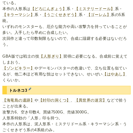
ている。
本作の人形系は
【どろにんぎょう】
系・
【ミステリードール】
系・
【キラーマシン】
系・
【うごくせきぞう】
系・
【ゴーレム】
系の5系
統。
いずれのモンスターも、厄介な能力や高い攻撃力を持っていることが
多い。入手したら早めに合成したい。
次回作と違って印数制限もないので、合成に躊躇する必要はないだろ
う。
GBA版では戦士の技
【人形ぎり】
習得に必要になる。合成前に覚えて
しまおう。
【ゾンビキラー】
やデーモンバスターの色違いで、立ち位置も似てい
るが、他二本ほど有用な技はセットできない。せいぜい
【はやあし】
くらいか。
トルネコ3
【海竜島の遺跡】
や
【封印の洞くつ】
、
【異世界の迷宮】
などで拾う
ことが出来る。
攻撃力6、空き印数4。買値7500G、売値3000G。
人形系特効の「人形」印を持つ。
本作の人形系は、泥人形系・ミステリドール系・キラーマシン系・う
ごくせきぞう系の4系統のみ。