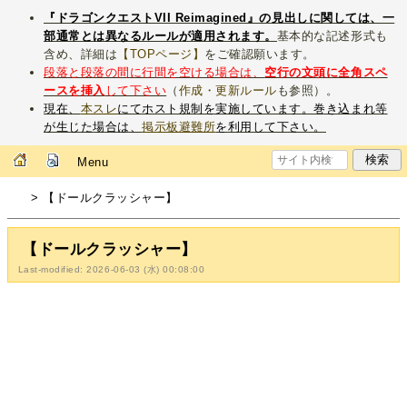
『ドラゴンクエストVII Reimagined』の見出しに関しては、一
部通常とは異なるルールが適用されます。
基本的な記述形式も
含め、詳細は
【TOPページ】
をご確認願います。
段落と段落の間に行間を空ける場合は、
空行の文頭に全角スペ
ースを挿入
して下さい
（
作成・更新ルール
も参照）。
現在、
本スレ
にてホスト規制を実施しています。巻き込まれ等
が生じた場合は、
掲示板避難所
を利用して下さい。
Menu
> 【ドールクラッシャー】
【ドールクラッシャー】
Last-modified: 2026-06-03 (水) 00:08:00