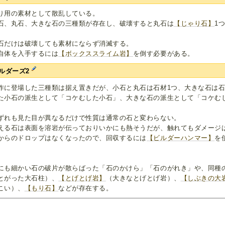
り用の素材として散乱している。
石、丸石、大きな石の三種類が存在し、破壊すると丸石は
【じゃり石】
1
。
石だけは破壊しても素材にならず消滅する。
自体を入手するには
【ボックススライム岩】
を倒す必要がある。
ルダーズ2
作に登場した三種類は据え置きだが、小石と丸石は石材1つ、大きな石は石
た小石の派生として「コケむした小石」、大きな石の派生として「コケむ
。
ずれも見た目が異なるだけで性質は通常の石と変わらない。
える石は表面を溶岩が伝っておりいかにも熱そうだが、触れてもダメージ
からのドロップはなくなったので、回収するには
【ビルダーハンマー】
を
。
にも細かい石の破片が散らばった「石のかけら」「石のがれき」や、同種
とがった大石柱）、
【とげとげ岩】
（大きなとげとげ岩）、
【しぶきの大
こい）、
【もり石】
などが存在する。