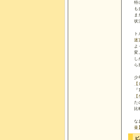
特
も
ま
状
ト
迷
よ
変
し
ら
少
【
『
【
た
比
な
壷
ビ