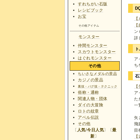
すれちがい石版
D
レシピブック
お宝
【
【
その他アイテム
ン
モンスター
詳
仲間モンスター
ト
スカウトモンスター
はぐれモンスター
ア
ち
その他
ちいさなメダルの景品
石
カジノの景品
【
裏技・バグ技・テクニック
俗称・通称
ア
関連人物・団体
た
ダイの大冒険
一
ロトの紋章
アベル伝説
矢
その他
飛
〔
人気
/
今日人気
〕〔
最
目
新
〕
【