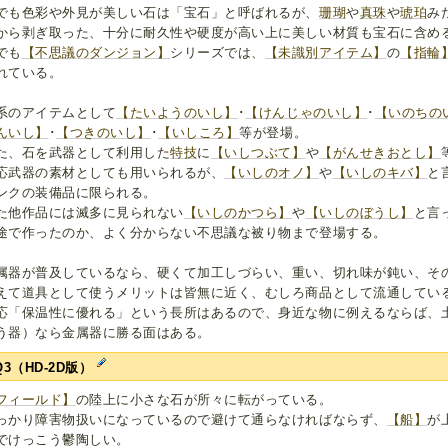
でも色彩や外見が美しい石は「宝石」と呼ばれるが、
珊瑚
や
真珠
や
琥珀
み
から剥ぎ取った、十分に耐久性や硬度が高い上に美しい材質も宝石に含め
でも
【不思議のダンジョン】
シリーズでは、
【未識別アイテム】
の
【指輪
れている。
系のアイテムとして
【たいようのいし】
･
【けんじゃのいし】
･
【いのちの
んいし】
･
【つきのいし】
･
【いしころ】
等が登場。
た、石を武器として利用した
特技
に
【いしつぶて】
や
【がんせきおとし】
応武器の素材としても用いられるが、
【いしのオノ】
や
【いしのキバ】
と
ンクの装備品に限られる。
た他作品には滅多に見られない
【いしのかつら】
や
【いしのぼうし】
と言
途で作ったのか、よく分からない不思議な被り物まで登場する。
属器が普及しているなら、硬くて加工しづらい、重い、切れ味が鈍い、そ
えて道具として使うメリットは皆無に近く、むしろ商品として流通してい
応「保温性に優れる」という長所はあるので、身近な物に例えるならば、
う器）なら金属器に勝る面はある。
Q3（HD-2D版）
フィールド】
の陸上に小さな石が所々に転がっている。
っかり障害物扱いになっているので避けて通らなければならず、
【船】
が
でけっこう鬱陶しい。