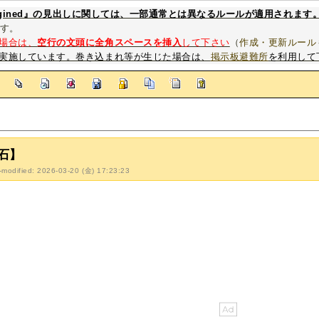
magined』の見出しに関しては、一部通常とは異なるルールが適用されます
す。
場合は、
空行の文頭に全角スペースを挿入
して下さい
（
作成・更新ルール
実施しています。巻き込まれ等が生じた場合は、
掲示板避難所
を利用して
]
石】
-modified: 2026-03-20 (金) 17:23:23