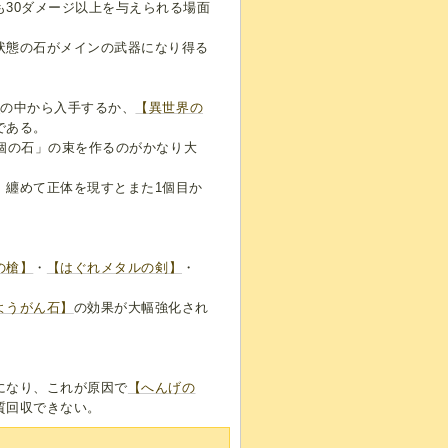
30ダメージ以上を与えられる場面
状態の石がメインの武器になり得る
】
の中から入手するか、
【異世界の
である。
9個の石」の束を作るのがかなり大
、纏めて正体を現すとまた1個目か
の槍】
・
【はぐれメタルの剣】
・
。
ようがん石】
の効果が大幅強化され
。
になり、これが原因で
【へんげの
質回収できない。