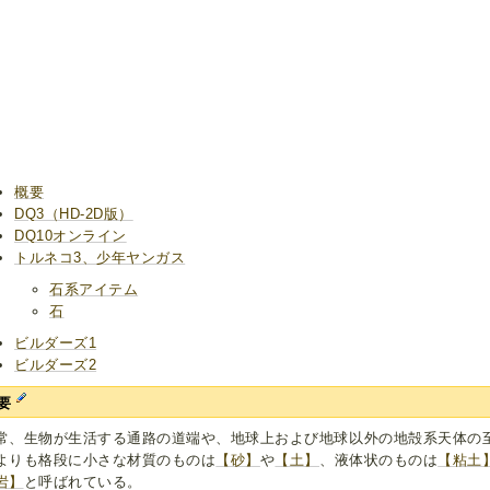
概要
DQ3（HD-2D版）
DQ10オンライン
トルネコ3、少年ヤンガス
石系アイテム
石
ビルダーズ1
ビルダーズ2
要
常、生物が生活する通路の道端や、地球上および地球以外の地殻系天体の
よりも格段に小さな材質のものは
【砂】
や
【土】
、液体状のものは
【粘土
岩】
と呼ばれている。