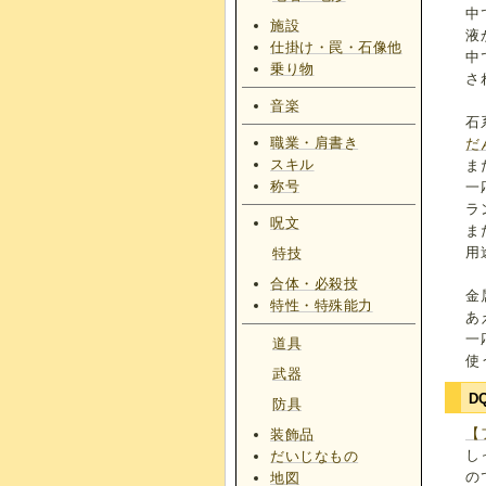
中
施設
液
仕掛け・罠・石像他
中
乗り物
さ
音楽
石
職業・肩書き
だ
スキル
ま
称号
一
ラ
呪文
ま
用
特技
合体・必殺技
金
特性・特殊能力
あ
一
道具
使
武器
D
防具
【
装飾品
し
だいじなもの
の
地図