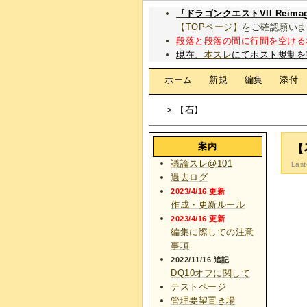
『ドラゴンクエストVII Rei
【TOPページ】
をご確認願いま
段落と段落の間に行間を空ける
現在、
本スレ
にてホスト規制を
[
ホーム
|
新規
|
編集
|
添付
> 【石】
案内
【
議論スレ@101
Last
過去ログ
2023/4/16 更新
作成・更新ルール
2023/4/16 更新
編集に際しての注意
事項
2022/11/16 追記
DQ10オフに関して
テストページ
管理要望置き場