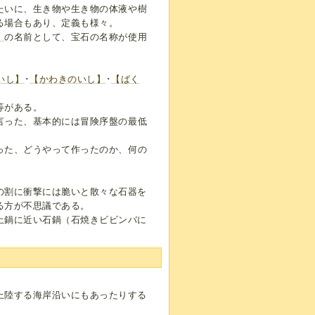
たいに、生き物や生き物の体液や樹
る場合もあり、定義も様々。
】
の名前として、宝石の名称が使用
いし】
･
【かわきのいし】
･
【ばく
等がある。
言った、基本的には冒険序盤の最低
った、どうやって作ったのか、何の
の割に衝撃には脆いと散々な石器を
る方が不思議である。
土鍋に近い石鍋（石焼きビビンバに
上陸する海岸沿いにもあったりする