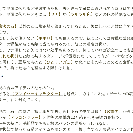
げて地面に落ちると消滅するため、矢と違って敵に回避されても回収はで
た、地面に落ちたときには
【ワナ】
や
【ツルツル床】
などの床の特殊な状
魔法の石】
以外の石は飛距離が決まっているため、矢に比べると敵に当て
立つ。
だし、矢が使えない
【ポポロ】
でも使えるので、彼にとっては貴重な遠距
ターの背後からでも敵に当てられるので、彼との相性は良い。
た、ワナ消しなど矢にはない効果もあるので、持っていれば役立つことも
われた状態
だと敵に与えるダメージが2固定になってしまうが、ワナなど
と同じく、正常なものと
【ひとくいばこ】
が化けたものをまとめると全部
ので、拾ったものを整理する際には注意。
石
記の石系アイテムのなかの1つ。
げると
【プレイヤーキャラクター】
を起点に、必ず2マス先（ゲーム上の表
ター」）に飛んでいく。
だの「石」の割に、拾い集めて投げられる石の中では最も
【攻撃力】
が高
いが
【ドラゴンキラー】
と同等の攻撃力12と恐るべき破壊力を持つ。
ーチの短さと消耗品であるが故のバランス調整かもしれない。
福状態で拾った石系アイテムをモンスターへ投げ当てると矢系アイテムと