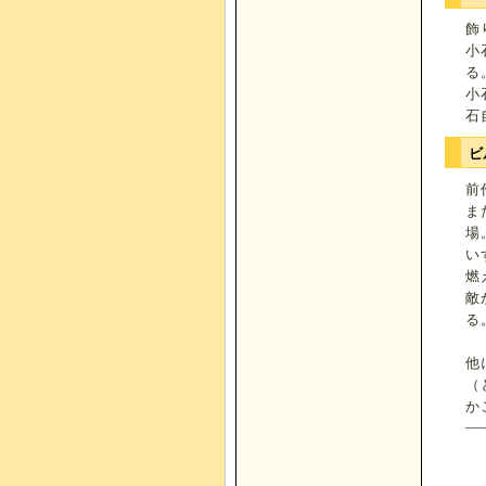
飾
小
る
小
石
ビ
前
ま
場
い
燃
敵
る
他
（
か