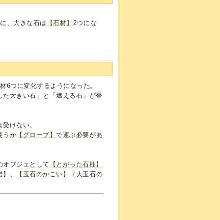
つに、大きな石は
【石材】
2つにな
材6つに変化するようになった。
した大きい石」と「燃える石」が登
は受けない。
使うか
【グローブ】
で運ぶ必要があ
のオブジェとして
【とがった石柱】
岩】
、
【玉石のかこい】
（大玉石の