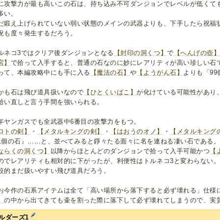
に攻撃力が最も高いこの石は、持ち込み不可ダンジョンでレベルが低くても
多い。
だ鍛え上げられていない弱い状態のメインの武器よりも、下手したら祝福
況も度々発生するだろう。
ルネコ3ではクリア後ダンジョンとなる
【封印の洞くつ】
で
【へんげの壺
宮】
で拾って入手すると、普通の石なのに妙にレアリティが高い珍しい石
って、本編攻略中にも手に入る
【魔法の石】
や
【ようがん石】
よりも「9
。
かも石は飛び道具扱いなので
【ひとくいばこ】
が化けている可能性があり
拾い直しと言う手間を強いられる。
年ヤンガスでも全武器中6番目の攻撃力をもつ。
ロトの剣】
・
【メタルキングの剣】
・
【はおうのオノ】
・
【メタルキング
1個の石』……と、並べてみると錚々たる面々に名を連ねる凄い石である
ならくの洞くつ】
以降からほとんどのダンジョンで拾って入手可能かつ
【
のでレアリティも相対的に下がったが、利便性はトルネコ3と変わらない
較的まだ扱いやすい飛び道具だろう。
お今作の石系アイテムは全て「高い場所から落下すると必ず壊れる」仕様
】
の中から出てきても壷を割った際に落下して必ず壊れてしまうので、実
ルダーズ1