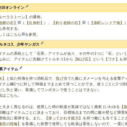
Q10オンライン
ルーラストーン】
の通称。
故郷の石】
（
【出身村】
）、
【釣り老師の石】
（
【港町レンドア南】
も存在する。
しくは
こちら
を参照。
ルネコ3、少年ヤンガス
イテムの系統として「石系」アイテムがあり、その中の1つに「石」とい
なみに、アイテムに先駆けてトルネコ1から
【転び石】
という
【ワナ】
も
系アイテム
矢】
と似た特徴を持つ消耗品で、
投げ
当てた敵にダメージを与える攻撃ア
イテム欄1つに対して99個までまとめて持つことができ、使うごとに1つ消
だし矢と違い、装備してワンボタンで使うことはできない。
覧は
こちら
。
と大きく異なるのは、使用した時の軌道が直線ではなく曲射 (いわゆる
【
距離はアイテムごとに決まっており、目標地点までの間に敵や壁など障害
標地点に着弾する。また、
【潜ってかわす能力】
を持つ敵にも当てること
遠投の指輪】
を装備した状態で使用しても軌道は変化しないので、一度に