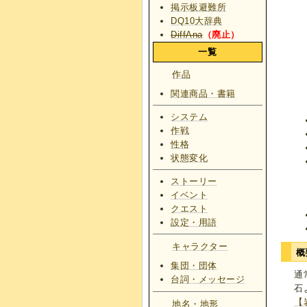
掲示板避難所
DQ10大辞典
DiffAna
（廃止）
一覧
作品
関連商品・書籍
システム
作戦
性格
状態変化
ストーリー
イベント
クエスト
設定・用語
キャラクター
概
集団・団体
通
台詞・メッセージ
石
【
地名・地形