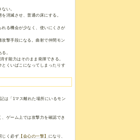
きない。
態を消滅させ、普通の床にする。
られる機会が少なく、使いにくさが
離攻撃手段になる。曲射で仲間モン
ある。
を消す能力はそのまま発揮できる。
ひとくいばこになってしまったりす
記は「1マス離れた場所にいるモン
く、ゲーム上では攻撃力を確認でき
同じく必ず
【会心の一撃】
になり、