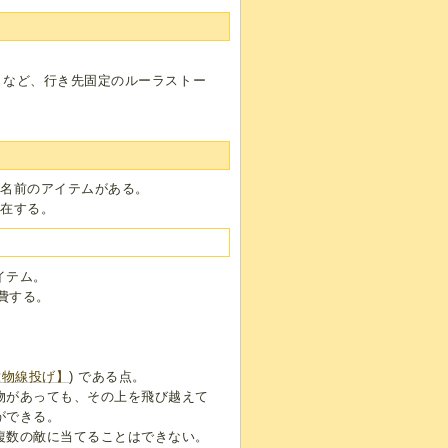
）など、行き先固定のルーラストー
う名前のアイテムがある。
存在する。
イテム。
費する。
放物線投げ】
) である点。
物があっても、その上を飛び越えて
ができる。
複数の敵に当てることはできない。