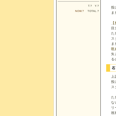
T.
?
Y.
?
投
NOW.
?
TOTAL.
?
ま
【
目
た
ス
ま
呪
矢
る
上
投
ス
た
な
リ
祝