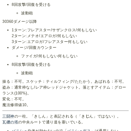
8回攻撃/回復を受ける
波動砲
30360ダメージ以降
1ターン:フレアスター/サザンクロス/何もしない
2ターン:メテオ/エアロガ/何もしない
3ターン:エアロガ/フレアスター何もしない
ダメージ/回復カウンター
ファイガ/何もしない何もしない
8回攻撃/回復を受ける
波動砲
操る：不可。スケッチ：ティルフィング/たたかう。あばれる：不可。
盗み：通常枠なし/レア枠レッドジャケット。落とすアイテム：グロー
ランス(100%)。
変化：不可。
魔法修得値10。
三闘神
の一柱。「きしん」と表記される（「き
じ
ん」ではない）。
瓦礫の塔
の中央ルートで通り道を塞いでいる。
バニシュ
自体が効かないので「
バニシュデス
」は通用しない。