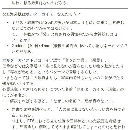
理技に頼る必要はないのだろう。
なぜ海外版は
ポルターガイスト
なんだろう？
キリスト教圏では"God"の扱いが日本よりも遥かに重く、神殺し
など以ての外だからではないかと。
で、一神教かつ「父」と称される男性神だから女神殺しはセー
フ…とか？
Goddess(女神)やDoom(最後の審判)/に比べて小物なネーミングで
いやだなあ。
ポルターガイスト
とはドイツ語で「音をだす霊」（騒霊）。
伝承などでは文字通り「姿は見えないが音をだしたり物を動かしたり
して存在がわかる」というパターンで登場するらしい。
いまとなってはこの原義よりも、家屋内で誰もいないのに音がでたり
物が動いたりする
心霊現象（とされる何か）についた名前「ポルターガイスト現象」の
ほうが有名か。
……解説すればするほど、「なぜこの名前？」感が否めない…。
辞書で鬼神を調べると、「人の目に見えない恐ろしい力を持つ存
在」とある。
つまり、FF6における立ち位置や三闘神といった設定を考慮せ
ず、辞書通りに解釈してそのまま直訳してしまったのだと思われ