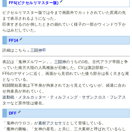
FF6(ピクセルリマスター版)
ピクセルリマスター版では今まで画面外でカットされていた尻尾の先
まで表示されるようになった。
巨体すぎるのか倒したときの崩れていく様子の一部がウィンドウ下か
らはみだしていた。
FF14
詳細はこちら→
三闘神
表記は「鬼神ズルワーン」。
三闘神
のうちの1柱。古代アラグ帝国と争
っていた南方大陸の人馬種族が召喚した。CVは諏訪部順一。
FF6のデザインに近く、画面から見切れていた後ろ部分は長く大きな尾
となっている。
戦闘開始直後は下半身が拘束されており見えていないが、経過に合わ
せ拘束具が外れていく。
波動砲
・
メタルカッター
・
ティルフィング
・
サザンクロス
・
フレアス
ター
など原作技は健在。
DFF
「鬼神のウロコ」が
素材アクセサリ
として登場している。
「魔神の腕輪」「女神の産毛」と共に、三大素材と呼ばれているらし