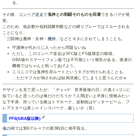
る。
その後、
コンベア逆走
で
鬼神との戦闘そのものを回避
できるバグが発
覚。
このため、低歩数や低戦闘勝利数などの縛りプレーではスルーされる
ことになり、
「三闘神は魔神・女神・
機神
」などとネタにされてしまうことも。
守護神が代わりに入ったから問題ないね
ただし、このコンベア逆走はSFC版とPS版限定の模様。
GBA版やスマートフォン版では不可能という報告がある。後者の
機種ではちゃんと戦ってあげよう。
ニコニコでは鬼神生存ルートというタグが付けられることも。
…ただケフカが倒されれば結局消滅してしまうと思うんだがｗ
デザインを見て思ったが、「チェ○ゲ 世界最後の日」の真ド○ゴンに
似ていると思ったのは俺だけだろうか？人間ぽい上半身に怪物みたい
な下半身、持っている槍はトマホーク、波動砲はゲッタービーム、フ
レアスターは真シャインスパーク…厳しいか（笑）
FF6(GBA版以降)
魂の祠
では第9グループの第3戦目に相手取る。