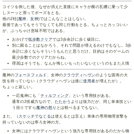
コイツを倒した後、なぜか消えた直後にキャラが横の瓦礫に乗って少
しスーッと滑ってポーズをとる。
他の2柱(
魔神
、
女神
)ではこんなことはしない。
最後であってもそうでなくても同じ行動をとる。ちょっとカッコいい
が、ぶっちゃけ意味不明ではある。
おかげで
低歩数クリア
では3歩余計に歩く破目に。
別に困ることはなかろう、それで問題が増えるわけでもなし。3歩
余計に歩くならそういうもんだと思うだけ。目的はそのゲームの
最少歩数でのクリアだからね。
理屈はそうでも、なんか悔しいもったいないというのもまた人情
魔神の
フォースフィルド
、女神の
クラウディヘヴン
のような固有の大
技を持っていない（クラウディヘヴンは後に
使用
者
が増えたが）。
ちょっと寂しい。
一応鬼神にも「
ティルフィング
」という専用技がある。
通常の2倍威力なので、
たたかう
よりは強力だが、同じ単体技とい
う括りですら
魔神の怒り
とは較べるまでもない。
また、（
スケッチ
で
なぐる
は使えるとは言え）単体の専用物理攻撃を
持っていないのは寧ろ女神の方。
女神にはクラウディヘヴンという強力な専用技があるのだから物