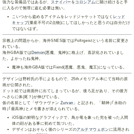
強力な装備品ではあるが、
スナイパー
を
コロシアム
に賭け続けると手
に入るので無理に盗む必要は無い。
こいつから盗めるアイテムをレッドジャケットではなく
レッド
キャップ
(量産不可の2点物)にしてほしかったと思うのは自分だけ
ではないはず。
宗教上の問題からか、海外SNES版ではPoltrgeistという名前に変更さ
れている。
海外GBA版では
Demon
(悪魔、鬼神)に格上げ、直訳化されていまし
た。よかったね鬼神。
魔神も海外GBA版ではFiend(悪魔、悪鬼、魔王)になっている。
デザインは野村氏の手によるもので、25thメモリアル本にて当時の原
画が公開された。
ドット絵では画面外に出てしまっているが、後ろ足があり、その後方
へさらに体(尾？)が伸びている。
仮の名前として「ザウァヴァン
Zurvan
」と記され、「騎神｣｢永劫の
時｣｢最高神｣とメモ書きが添えられている。
iOS版の鮮明なグラフイックで、鳥か竜を象った兜を被った人間
体の顔がある事に初めて気づいた。
デザインはおそらく後のシリーズの
アルテマウェポン
に流用され