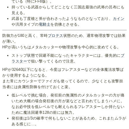
ている（特にFF8版）。
持っている武器からしてどことなく三国志最強の武将の呂布にも
見える。
武器も丁度槍と斧が合わさったようなものとなっており、
カイン
や汎用タイプの
竜騎士
を彷彿とさせる。
防御力が180と高く、常時
プロテス
状態のため、通常物理攻撃では効果
が薄い。
HPが高いうちはメタルカッターや物理攻撃を中心的に攻めてくる。
ストップ状態で回避不能になったキャラクターには、優先的に
ブ
ラスター
で狙い撃ってくるので注意。
HPが32640以下になると、今度はフレアスターなどの全体魔法攻撃ば
かり使用するようになる。
また常にカウンターでファイガも使ってくるので、少なくとも攻撃担
当者には炎属性防御を付けておくと楽。
低レベルで挑む場合、発狂前の無属性のメタルカッターの方が痛
いため大概の場合発狂後の方が楽などと言われてしまうハメに。
なお必中技を低レベルでも耐えられるフレアスターしか持たない
ために魔法回避率128の前には無力。
発狂後は1/3の確率で何もしないことがあるため、これまたムラが
ある感じに…。