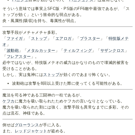
そういう意味では事実上SFC版・PS版のFF6敵中最強であるが、「ス
トップが効く」という致命的な弱点がある。
炎・風属性(吸収)を持ち、毒属性が弱点。
攻撃手段がメチャメチャ多彩。
「
ファイガ
」「
ストップ
」「
エアロガ
」「
ブラスター
」「
特技版メテ
オ
」
「
波動砲
」「
メタルカッター
」「
ティルフィング
」「
サザンクロス
」
「
フレアスター
」。
必中ではないが、特技版メテオの威力はかなりのもので壊滅的被害を
受けることがある。
しかし、実は鬼神には
ストップ
が効くのであまり怖くない。
波動砲は攻撃を8回以上受けた際に使ってくる可能性がある。
魔法を司る神である三闘神の一柱であるが、
ケフカ
に魔力を吸い取られたためケフカの言いなりとなっている。
魔力を吸い取られた割には強く、攻撃手段も異常なまでに多彩。その
点は流石、神様である。
倒せば
グローランス
が手に入る。
また、
レッドジャケット
が盗める。