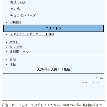
裏技・バグ
その他
チョコボシリーズ
2ch用語
エクストラ
ファイナルファンタジー Extra
本スレ
リンク集
練習用ページ
規制
凍結
〔
人気
/
今日人気
〕〔
最新
〕
T.
?
Y.
?
NOW.
?
TOTAL.
?
注意：ルールを守って投稿してください。既存の文章の無断削除や改