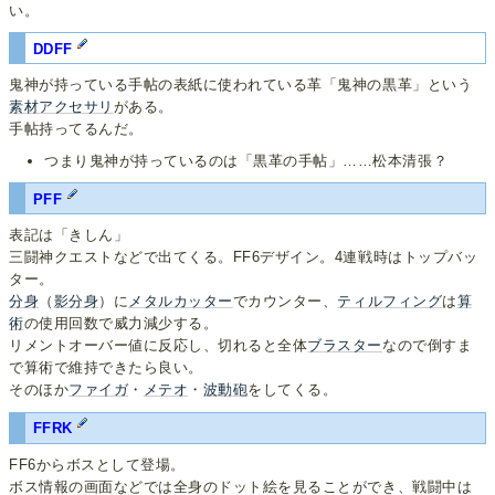
い。
DDFF
鬼神が持っている手帖の表紙に使われている革「鬼神の黒革」という
素材アクセサリ
がある。
手帖持ってるんだ。
つまり鬼神が持っているのは「黒革の手帖」……松本清張？
PFF
表記は「きしん」
三闘神クエストなどで出てくる。FF6デザイン。4連戦時はトップバッ
ター。
分身
（
影分身
）に
メタルカッター
でカウンター、
ティルフィング
は
算
術
の使用回数で威力減少する。
リメントオーバー値に反応し、切れると全体
ブラスター
なので倒すま
で算術で維持できたら良い。
そのほか
ファイガ
・
メテオ
・
波動砲
をしてくる。
FFRK
FF6からボスとして登場。
ボス情報の画面などでは全身のドット絵を見ることができ、戦闘中は