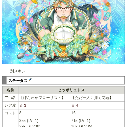
別スキン
ステータス
名前
ヒッポリュトス
二つ名
【ほんわかフローリスト】
【ただ一人に捧ぐ花冠】
レア度
☆３
☆４
コスト
8
16
355 (LV
_
1)
715 (LV
_
1)
2971 (LV30)
3828 (LV35)