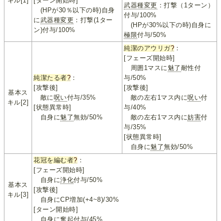
キル[1]
[ターン開始時]
武器種変更
：打撃（1ターン）
(HPが30％以下の時)自身
付与/100%
に
武器種変更
：打撃(1ター
(HPが30%以下の時)自身に
ン)付与/100%
極限
付与/50%
純潔のアウリガ
?
：
[フェーズ開始時]
周囲1マスに
魅了
耐性付
純潔たる者
?
：
与/50%
[攻撃後]
[攻撃後]
基本ス
敵に
呪い
付与/35%
敵の左右1マス内に
呪い
付
キル[2]
[状態異常時]
与/40%
自身に
魅了
無効/50%
敵の左右1マス内に
妨害
付
与/35%
[状態異常時]
自身に
魅了
無効/50%
花冠を編む者
?
：
[フェーズ開始時]
自身に
浄化
付与/50%
基本ス
[攻撃後]
キル[3]
自身にCP増加(+4~8)/30%
[ターン開始時]
自身に
奮起
付与/45%