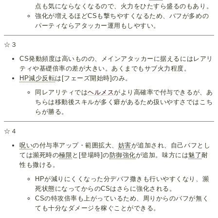
点も気にならなくなるので、火力をひたすら盛るのもあり。
強化が増えるほどCSも撃ちやすくなるため、バフが多めの
パーティならアタッカー運用もしやすい。
☆３
CS発動頻度は高いものの、メインアタッカーに据えるにはレアリ
ティや基礎倍率の差が大きい。あくまでもサブ火力程度。
HP減少反転
は[フェーズ開始時]のみ。
同レアリティでは
ヘルメス
がより高確率で付与できるが、あ
ちらは移動後スキルが多く癖があるため扱いやすさではこち
らが勝る。
☆４
呪い
の付与率アップ・範囲拡大、
妨害
が追加され、自己バフとし
ては瀕死時の
極限
と[登場時]の
防御強化
が追加。味方には
魅了
耐
性も撒ける。
HPが減りにくくなった分デバフ撒きも行いやすくなり、瀕
死状態になってからのCSはさらに強化される。
CSの特攻倍率も上がっているため、周りからのバフが無く
ても十分なダメージを稼ぐことができる。