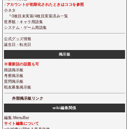
↑アカウントが初期化されたときはココを参照
小ネタ
┗
3枚目未実装/4枚目実装済み一覧
世界観・キャラ用語集
システム・ゲーム用語集
公式グッズ情報
誕生日・転光日
掲示板
※最新話の話題も可
雑談掲示板
考察掲示板
質問掲示板
戦友募集掲示板
外部掲示板リンク
wiki編集関係
編集:MenuBar
サイト編集について