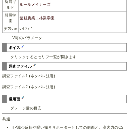
所属ギ
ルールメイカーズ
ルド
所属学
世耕農業・林業学園
園
実装ver
v4.27.1
LV毎のパラメータ
ボイス
クリックするとセリフ一覧が開きます
調査ファイル
調査ファイル1 (ネタバレ注意)
調査ファイル2 (ネタバレ注意)
運用面
ダメージ量の目安
共通
HP減少反転
や
呪い
撒きサポーターとしての側面と、高火力のCS