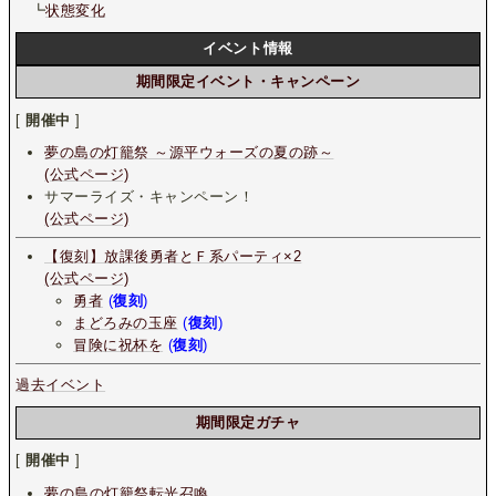
┗
状態変化
イベント情報
期間限定イベント・キャンペーン
[
開催中
]
夢の島の灯籠祭 ～源平ウォーズの夏の跡～
(公式ページ)
サマーライズ・キャンペーン！
(公式ページ)
【復刻】放課後勇者とＦ系パーティ×2
(公式ページ)
勇者
(
復刻
)
まどろみの玉座
(
復刻
)
冒険に祝杯を
(
復刻
)
過去イベント
期間限定ガチャ
[
開催中
]
夢の島の灯籠祭転光召喚