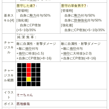
墨守した者
?
：
墨守の草食男子
?
：
[登場時]
[登場時]
基本ス
自身に
剛力
付与/50%
自身に
剛力
付与/50%
キル[4]
[強化後]
自身に
防御強化
付与/50%
自身にCP増加
[強化後]
(+5~10)/35%
自身にCP増加(+5~10)/35%
アキラトス・レイモン
純潔無辜
：
チャー
敵に自属性・射撃ダメージ
敵に自属性・射撃ダメージ
ジスキ
+敵に
烙印
付与
+敵に
烙印
付与
ル
+
烙印
に特攻(x1.5)
+
烙印
に大特攻(x2.0)
+自身にCP増加(+8~16)
+自身にCP増加(+8~16)
チャー
ジスキ
ル範囲
イラス
そーちゃん
ト
ボイス
西地修哉