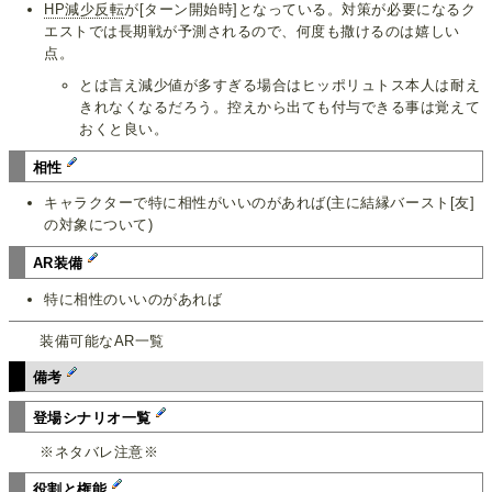
HP減少反転
が[ターン開始時]となっている。対策が必要になるク
エストでは長期戦が予測されるので、何度も撒けるのは嬉しい
点。
とは言え減少値が多すぎる場合はヒッポリュトス本人は耐え
きれなくなるだろう。控えから出ても付与できる事は覚えて
おくと良い。
相性
キャラクターで特に相性がいいのがあれば(主に結縁バースト[友]
の対象について)
AR装備
特に相性のいいのがあれば
装備可能なAR一覧
備考
登場シナリオ一覧
※ネタバレ注意※
役割と権能