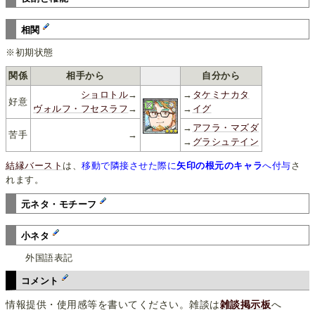
相関
※初期状態
関係
相手から
自分から
ショロトル
→
→
タケミナカタ
好意
ヴォルフ・フセスラフ
→
→
イグ
→
アフラ・マズダ
苦手
→
→
グラシュテイン
結縁バースト
は、
移動で隣接させた際に
矢印の根元のキャラ
へ付与
さ
れます。
元ネタ・モチーフ
小ネタ
外国語表記
コメント
情報提供・使用感等を書いてください。雑談は
雑談掲示板
へ