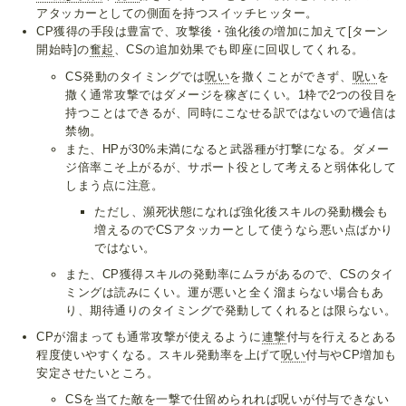
アタッカーとしての側面を持つスイッチヒッター。
CP獲得の手段は豊富で、攻撃後・強化後の増加に加えて[ターン
開始時]の
奮起
、CSの追加効果でも即座に回収してくれる。
CS発動のタイミングでは
呪い
を撒くことができず、
呪い
を
撒く通常攻撃ではダメージを稼ぎにくい。1枠で2つの役目を
持つことはできるが、同時にこなせる訳ではないので過信は
禁物。
また、HPが30%未満になると武器種が打撃になる。ダメー
ジ倍率こそ上がるが、サポート役として考えると弱体化して
しまう点に注意。
ただし、瀕死状態になれば強化後スキルの発動機会も
増えるのでCSアタッカーとして使うなら悪い点ばかり
ではない。
また、CP獲得スキルの発動率にムラがあるので、CSのタイ
ミングは読みにくい。運が悪いと全く溜まらない場合もあ
り、期待通りのタイミングで発動してくれるとは限らない。
CPが溜まっても通常攻撃が使えるように
連撃
付与を行えるとある
程度使いやすくなる。スキル発動率を上げて
呪い
付与やCP増加も
安定させたいところ。
CSを当てた敵を一撃で仕留められれば
呪い
が付与できない