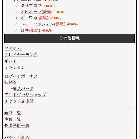
タサブロウ
-new-
オピオーン
(夢島)
-new-
オニワカ
(夢島)
-new-
トゥーアルシェン
(夢島)
-new-
ロキ
(夢島)
-new-
その他情報
アイテム
プレイヤーランク
ギルド
ミッション
ログインボーナス
転光石
┗
購入パック
アンドヴァリショップ
チケット交換所
絵師一覧
声優一覧
外国語版一覧
バグ・不具合