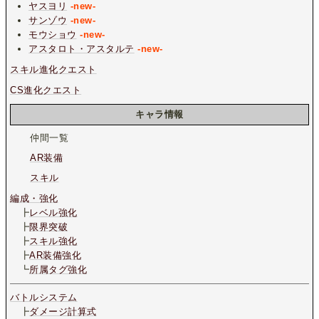
ヤスヨリ
-new-
サンゾウ
-new-
モウショウ
-new-
アスタロト・アスタルテ
-new-
スキル進化クエスト
CS進化クエスト
キャラ情報
仲間一覧
AR装備
スキル
編成・強化
┣
レベル強化
┣
限界突破
┣
スキル強化
┣
AR装備強化
┗
所属タグ強化
バトルシステム
┣
ダメージ計算式