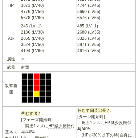
HP
3873 (LV40)
4744 (LV45)
4776 (LV50)
5660 (LV55)
5678 (LV60)
6576 (LV65)
245 (LV
_
1)
485 (LV
_
1)
2186 (LV30)
2680 (LV35)
Atk
2855 (LV40)
3325 (LV45)
3524 (LV50)
3971 (LV55)
4194 (LV60)
4616 (LV65)
属性
木
武器
射撃
攻撃範
囲
苔むす園芸部長
?
：
苔むす者
?
：
[ターン開始時]
[フェーズ開始時]
周囲1マスに
HP減少反転
付
隣接1マスに
HP減少反転
付
与/40%
基本ス
与/40%
(HPが30%以下の時)自身に