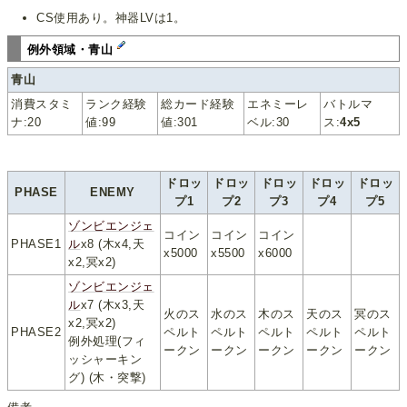
CS使用あり。神器LVは1。
例外領域・青山
青山
消費スタミ
ランク経験
総カード経験
エネミーレ
バトルマ
ナ:20
値:99
値:301
ベル:30
ス:
4x5
ドロッ
ドロッ
ドロッ
ドロッ
ドロッ
PHASE
ENEMY
プ1
プ2
プ3
プ4
プ5
ゾンビエンジェ
コイン
コイン
コイン
PHASE1
ル
x8 (木x4,天
x5000
x5500
x6000
x2,冥x2)
ゾンビエンジェ
ル
x7 (木x3,天
火のス
水のス
木のス
天のス
冥のス
x2,冥x2)
PHASE2
ペルト
ペルト
ペルト
ペルト
ペルト
例外処理(フィ
ークン
ークン
ークン
ークン
ークン
ッシャーキン
グ) (木・突撃)