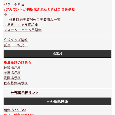
バグ・不具合
↑アカウントが初期化されたときはココを参照
小ネタ
┗
3枚目未実装/4枚目実装済み一覧
世界観・キャラ用語集
システム・ゲーム用語集
公式グッズ情報
誕生日・転光日
掲示板
※最新話の話題も可
雑談掲示板
考察掲示板
質問掲示板
戦友募集掲示板
外部掲示板リンク
wiki編集関係
編集:MenuBar