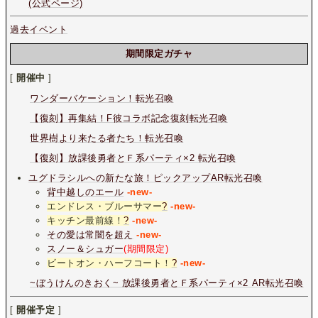
(公式ページ)
過去イベント
期間限定ガチャ
[
開催中
]
ワンダーバケーション！転光召喚
【復刻】再集結！F彼コラボ記念復刻転光召喚
世界樹より来たる者たち！転光召喚
【復刻】放課後勇者とＦ系パーティ×2 転光召喚
ユグドラシルへの新たな旅！ピックアップAR転光召喚
背中越しのエール
-new-
エンドレス・ブルーサマー
?
-new-
キッチン最前線！
?
-new-
その愛は常闇を超え
-new-
スノー＆シュガー
(期間限定)
ビートオン・ハーフコート！
?
-new-
~ぼうけんのきおく~ 放課後勇者とＦ系パーティ×2 AR転光召喚
[
開催予定
]