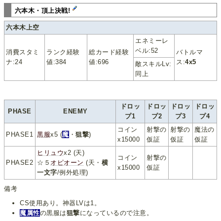
六本木・頂上決戦!
六本木上空
エネミーレ
ベル:52
消費スタミ
ランク経験
総カード経験
バトルマ
ナ:24
値:384
値:696
ス:
4x5
敵スキルLv:
同上
ドロッ
ドロッ
ドロッ
ドロッ
PHASE
ENEMY
プ1
プ2
プ3
プ4
コイン
射撃の
射撃の
魔法の
PHASE1
黒服
x5 (
魔
・
狙撃
)
x15000
仮証
仮証
仮証
ヒリュウ
x2 (天)
コイン
射撃の
PHASE2
☆５
オピオーン
(天・
横
x15000
仮証
一文字
/例外処理)
備考
CS使用あり。神器LVは1。
魔属性
の黒服は
狙撃
になっているので注意。