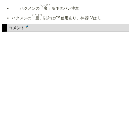
シャドウ
ハクメンの
「魔」
※ネタバレ注意
シャドウ
ハクメンの
「魔」
以外はCS使用あり。神器LVは1。
コメント