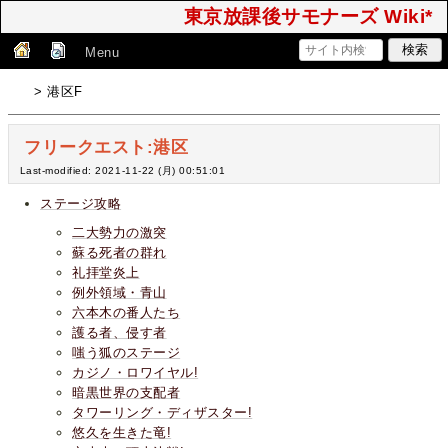
東京放課後サモナーズ Wiki*
Menu
> 港区F
フリークエスト:港区
Last-modified: 2021-11-22 (月) 00:51:01
ステージ攻略
二大勢力の激突
蘇る死者の群れ
礼拝堂炎上
例外領域・青山
六本木の番人たち
護る者、侵す者
嗤う狐のステージ
カジノ・ロワイヤル!
暗黒世界の支配者
タワーリング・ディザスター!
悠久を生きた竜!