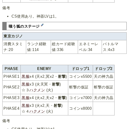
備考
CS使用あり。神器LVは1。
嗤う狐のステージ
東京カジノ
消費スタミ
ランク経験
総カード経験
エネミーレ
バトルマ
ナ:20
値:114
値:336
ベル:34
ス:4x3
PHASE
ENEMY
ドロップ1
ドロップ2
PHASE1
黒服
x4 (天x2,冥x2・
射撃
)
コインx5500
天の神力晶
黒服
x3 (火天冥・
射撃
)
PHASE2
斬撃の仮証
斬撃の仮証
☆３
ハクメン
(火)
PHASE3
黒服
x4 (火x2,天x2・
射撃
)
コインx7000
天の神力晶
黒服
x3 (火x2,天・
射撃
)
PHASE4
コインx8000
☆４
ハクメン
(火)
備考