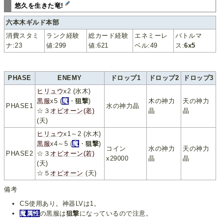
悠久を生きた竜!
六本木ギルド本部
消費スタミ
ランク経験
総カード経験
エネミーレ
バトルマ
ナ:23
値:299
値:621
ベル:49
ス:
6x5
PHASE
ENEMY
ドロップ1
ドロップ2
ドロップ3
ヒリュウ
x2 (水木)
黒服
x5 (
魔
・
狙撃
)
木の神力
天の神力
PHASE1
水の神力晶
☆３
オピオーン(老)
晶
晶
(天)
ヒリュウ
x1～2 (水木)
黒服
x4～5 (
魔
・
狙撃
)
コイン
水の神力
天の神力
PHASE2
☆３
オピオーン(若)
x29000
晶
晶
(天)
☆５
オピオーン
(天)
備考
CS使用あり。神器LVは1。
魔属性
の黒服は
狙撃
になっているので注意。