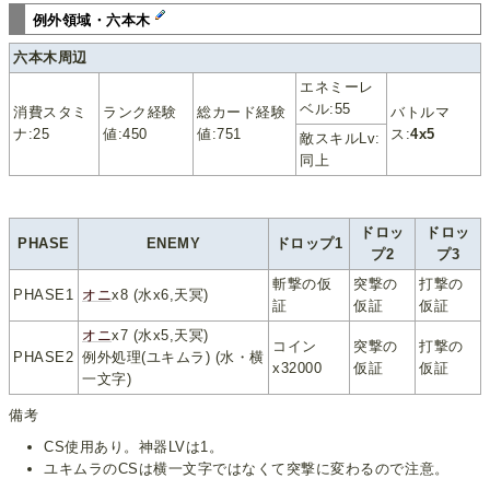
例外領域・六本木
六本木周辺
エネミーレ
ベル:55
消費スタミ
ランク経験
総カード経験
バトルマ
ナ:25
値:450
値:751
ス:
4x5
敵スキルLv:
同上
ドロッ
ドロッ
PHASE
ENEMY
ドロップ1
プ2
プ3
斬撃の仮
突撃の
打撃の
PHASE1
オニ
x8 (水x6,天冥)
証
仮証
仮証
オニ
x7 (水x5,天冥)
コイン
突撃の
打撃の
PHASE2
例外処理(ユキムラ) (水・横
x32000
仮証
仮証
一文字)
備考
CS使用あり。神器LVは1。
ユキムラのCSは横一文字ではなくて突撃に変わるので注意。