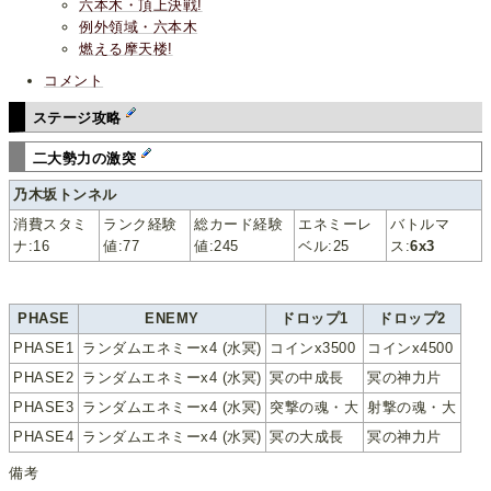
六本木・頂上決戦!
例外領域・六本木
燃える摩天楼!
コメント
ステージ攻略
二大勢力の激突
乃木坂トンネル
消費スタミ
ランク経験
総カード経験
エネミーレ
バトルマ
ナ:16
値:77
値:245
ベル:25
ス:
6x3
PHASE
ENEMY
ドロップ1
ドロップ2
PHASE1
ランダムエネミーx4 (水冥)
コインx3500
コインx4500
PHASE2
ランダムエネミーx4 (水冥)
冥の中成長
冥の神力片
PHASE3
ランダムエネミーx4 (水冥)
突撃の魂・大
射撃の魂・大
PHASE4
ランダムエネミーx4 (水冥)
冥の大成長
冥の神力片
備考