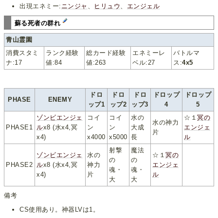
出現エネミー:
ニンジャ
、
ヒリュウ
、
エンジェル
蘇る死者の群れ
青山霊園
消費スタミ
ランク経験
総カード経験
エネミーレ
バトルマ
ナ:17
値:84
値:263
ベル:27
ス:
4x5
ドロ
ドロ
ドロ
ドロップ
ドロップ
PHASE
ENEMY
ップ1
ップ2
ップ3
4
5
ゾンビエンジェ
コイ
コイ
水の
☆１
冥の
水の神力
PHASE1
ル
x8 (水x4,冥
ン
ン
大成
エンジェ
片
x4)
x4000
x5000
長
ル
射撃
魔法
ゾンビエンジェ
水の
☆１
冥の
の
の
PHASE2
ル
x8 (水x4,冥
神力
エンジェ
魂・
魂・
x4)
片
ル
大
大
備考
CS使用あり。神器LVは1。