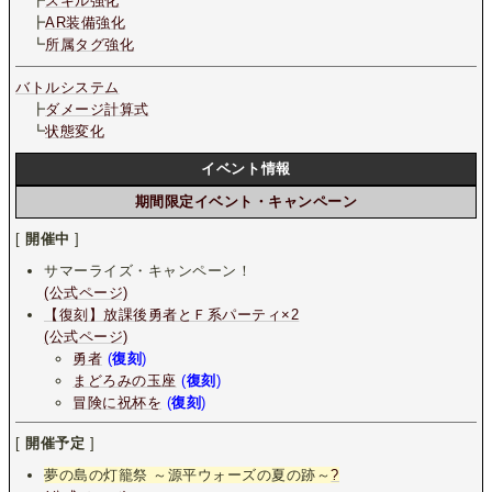
┣
スキル強化
┣
AR装備強化
┗
所属タグ強化
バトルシステム
┣
ダメージ計算式
┗
状態変化
イベント情報
期間限定イベント・キャンペーン
[
開催中
]
サマーライズ・キャンペーン！
(公式ページ)
【復刻】放課後勇者とＦ系パーティ×2
(公式ページ)
勇者
(
復刻
)
まどろみの玉座
(
復刻
)
冒険に祝杯を
(
復刻
)
[
開催予定
]
夢の島の灯籠祭 ～源平ウォーズの夏の跡～
?