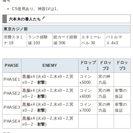
備考
CS使用あり。神器LVは1。
六本木の番人たち
東京カジノ前
消費スタミ
ランク経験
総カード経験
エネミーレ
バトルマ
ナ:18
値:103
値:306
ベル:30
ス:4x3
ドロップ
ドロッ
ドロッ
PHASE
ENEMY
1
プ2
プ3
黒服
x4 (火x0～2,水x0～2,冥
コイン
冥の神
PHASE1
x0～2・
射撃
)
x5000
力晶
黒服
x4 (火x0～2,水x0～2,冥
コイン
冥の神
射撃の
PHASE2
x0～2・
射撃
)
x6000
力晶
仮証
黒服
x4 (火x0～2,水x0～2,冥
コイン
冥の神
射撃の
PHASE3
x0～2・
射撃
)
x7000
力晶
仮証
黒服
x4 (火x0～2,水x0～2,冥
PHASE4
x0～2・
射撃
)