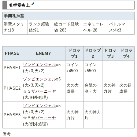
礼拝堂炎上
学園礼拝堂
消費スタミ
ランク経験
総カード経験
エネミーレ
バトルマ
ナ:18
値:91
値:283
ベル:28
ス:4x3
ドロッ
ドロップ
ドロッ
ドロッ
PHASE
ENEMY
プ1
2
プ3
プ4
ゾンビエンジェル
x5
コイン
コイン
PHASE1
(火x3,天x2)
x4500
x5500
ゾンビエンジェル
x5
(火x3,天x2)
火の大
突撃の
火の神
火の超
PHASE2
☆３
ザバーニーヤ
成長
魂・大
力片
成長
(火/例外処理)
ゾンビエンジェル
x5
(火x3,天x2)
火の神
火の神力
PHASE3
☆５
ザバーニーヤ
力片
片
(火/例外処理)
備考