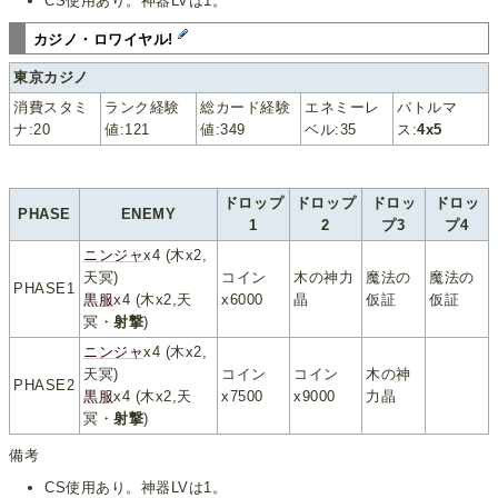
CS使用あり。神器LVは1。
カジノ・ロワイヤル!
東京カジノ
消費スタミ
ランク経験
総カード経験
エネミーレ
バトルマ
ナ:20
値:121
値:349
ベル:35
ス:
4x5
ドロップ
ドロップ
ドロッ
ドロッ
PHASE
ENEMY
1
2
プ3
プ4
ニンジャ
x4 (木x2,
天冥)
コイン
木の神力
魔法の
魔法の
PHASE1
黒服
x4 (木x2,天
x6000
晶
仮証
仮証
冥・
射撃
)
ニンジャ
x4 (木x2,
天冥)
コイン
コイン
木の神
PHASE2
黒服
x4 (木x2,天
x7500
x9000
力晶
冥・
射撃
)
備考
CS使用あり。神器LVは1。