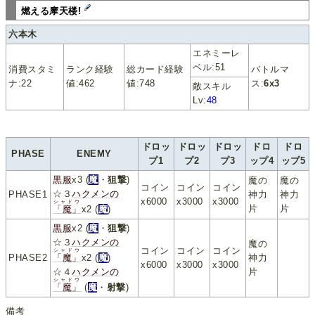
燃える摩天楼!
六本木
エネミーレ
ベル:51
消費スタミ
ランク経験
総カード経験
バトルマ
ナ:22
値:462
値:748
ス:
6x3
敵スキル
Lv:
48
ドロッ
ドロッ
ドロッ
ドロ
ドロ
PHASE
ENEMY
プ1
プ2
プ3
ップ4
ップ5
黒服
x3 (
魔
・
狙撃
)
魔の
魔の
コイン
コイン
コイン
☆３
ハクメンの
PHASE1
神力
神力
x6000
x3000
x3000
シャドウ
片
片
「魔」
x2 (
魔
)
黒服
x2 (
魔
・
狙撃
)
☆３
ハクメンの
魔の
コイン
コイン
コイン
シャドウ
PHASE2
「魔」
x2 (
魔
)
神力
x6000
x3000
x3000
☆４
ハクメンの
片
シャドウ
「魔」
(
魔
・
射撃
)
備考