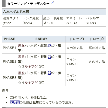
タワーリング・ディザスター!
六本木ギルド本部
消費スタミ
ランク経験
総カード経験
エネミーレ
バトルマ
ナ:22
値:264
値:550
ベル:47
ス:
6x3
PHASE
ENEMY
ドロップ1
ドロップ2
黒服
x5 (水冥・
射撃
,
魔
x3・
狙
PHASE1
火の神力晶
冥の神力晶
撃
)
黒服
x4 (水冥・
射撃
,
魔
x2・
狙
コイン
PHASE2
撃
)
火の神力晶
x13500
☆３
ルキフゲ
(冥)
黒服
x2 (水冥・
射撃
,
魔
x2・
狙
コイン
PHASE3
撃
)
x13500
☆４
ルキフゲ
(冥)
備考
CS使用あり。神器LVは1。
魔属性
の黒服は
狙撃
になっているので注意。