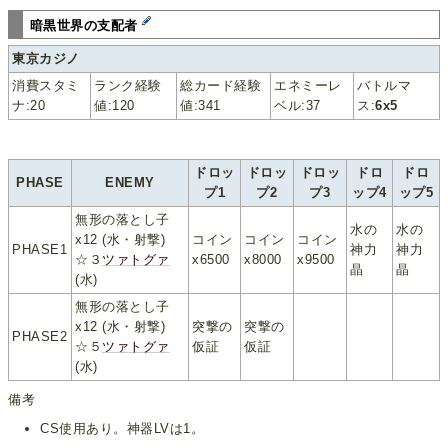
暗黒世界の支配者
東京カジノ
消費スタミ
ランク経験
総カード経験
エネミーレ
バトルマ
ナ:20
値:120
値:341
ベル:37
ス:
6x5
ドロッ
ドロッ
ドロッ
ドロ
ドロ
PHASE
ENEMY
プ1
プ2
プ3
ップ4
ップ5
無形の落とし子
水の
水の
x12 (水・射撃)
コイン
コイン
コイン
PHASE1
神力
神力
☆３
ツァトグァ
x6500
x8000
x9500
晶
晶
(水)
無形の落とし子
x12 (水・射撃)
突撃の
突撃の
PHASE2
☆５
ツァトグァ
仮証
仮証
(水)
備考
CS使用あり。神器LVは1。