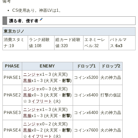
備考
CS使用あり。神器LVは1。
護る者、侵す者
東京カジノ
消費スタミ
ランク経験
総カード経験
エネミーレ
バトルマ
ナ:19
値:108
値:320
ベル:32
ス:
6x3
PHASE
ENEMY
ドロップ1
ドロップ2
ニンジャ
x1～3 (火天冥)
PHASE1
コインx5200
火の神力晶
黒服
x1～3 (火天冥・
射撃
)
ニンジャ
x0～3 (火天冥)
PHASE2
黒服
x0～3 (火天冥・
射撃
)
コインx6400
打撃の仮証
☆３
イフリート
(火)
ニンジャ
x1～3 (火天冥)
PHASE3
コインx6400
火の神力晶
黒服
x1～3 (火天冥・
射撃
)
ニンジャ
x0～2 (火天冥)
PHASE4
黒服
x0～2 (火天冥・
射撃
)
コインx7600
火の神力晶
☆４
イフリート
(火)