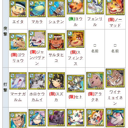
(換)
ヨウ
フェンリ
(限)
ノー
エイタ
マカラ
シュテン
ル
ル
マッド
突
撃
□
□
名前
名前
(限)
ジャ
(限)
ス
(限)
ゴウ
サルタヒ
ンバヴァ
フィンク
リョウ
コ
ン
ス
打
撃
ワイナ
マーナガ
ホロケウ
(限)
スズ
(限)
アラ
(限)
セト
ミョイネ
ルム
カムイ
カ
クネ
ン