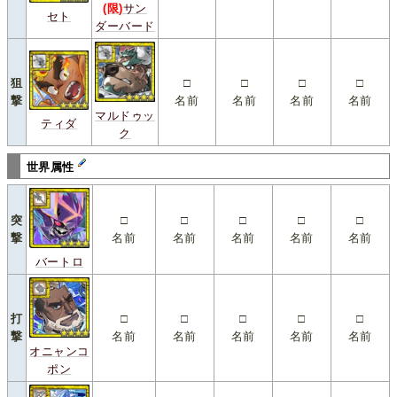
(限)
サン
セト
ダーバード
狙
□
□
□
□
撃
名前
名前
名前
名前
マルドゥッ
ティダ
ク
世界属性
突
□
□
□
□
□
撃
名前
名前
名前
名前
名前
バートロ
打
□
□
□
□
□
撃
名前
名前
名前
名前
名前
オニャンコ
ポン