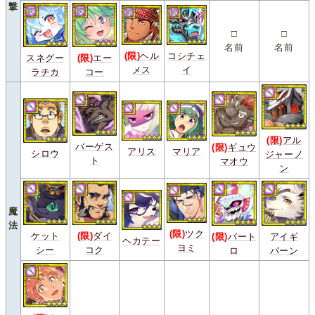
撃
□
□
名前
名前
(限)
ヘル
コシチェ
スネグー
(限)
エー
メス
イ
ラチカ
コー
(限)
アル
バーゲス
(限)
ギュウ
アリス
マリア
シロウ
ジャーノ
ト
マオウ
ン
魔
法
(限)
ツク
ケット
(限)
ダイ
(限)
バート
アイギ
ヘカテー
ヨミ
シー
コク
ロ
パーン