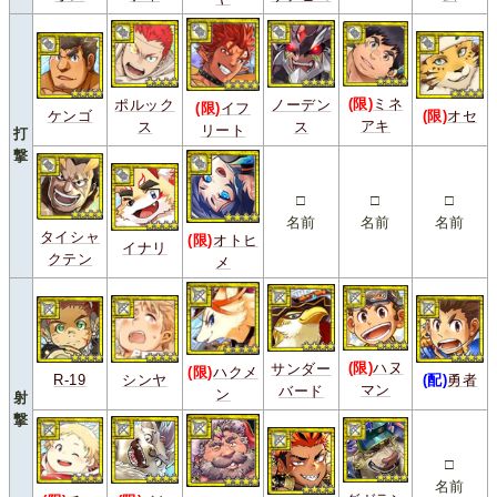
(限)
ミネ
ポルック
ノーデン
(限)
イフ
ケンゴ
(限)
オセ
アキ
ス
ス
リート
打
撃
□
□
□
名前
名前
名前
タイシャ
(限)
オトヒ
イナリ
クテン
メ
(限)
ハヌ
サンダー
(限)
ハクメ
R-19
シンヤ
(配)
勇者
マン
バード
ン
射
撃
□
名前