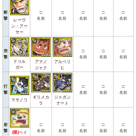
斬
□
□
□
□
□
撃
名前
名前
名前
名前
名前
レーヴ
ン・アー
サー
突
□
□
□
撃
名前
名前
名前
ドゥル
アマノ
アルベリ
ガー
ジャク
ヒ
打
□
□
□
撃
名前
名前
名前
ギリメカ
ジャガン
マサノリ
ラ
ナート
射
□
□
□
□
□
撃
名前
名前
名前
名前
名前
(限)
ベイ