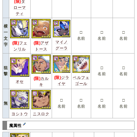
(限)
タ
ローマ
ティ
横
一
□
□
□
文
名前
名前
名前
マイノ
(限)
フェ
(限)
アザ
字
グーラ
ンリル
トース
狙
□
□
撃
名前
名前
(限)
ジラ
ベルフェ
(限)
カル
オセ
イヤ
ゴール
キ
□
□
□
□
無
名前
名前
名前
名前
ヨシトウ
ニスロク
魔属性