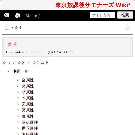
東京放課後サモナーズ Wiki*
Menu
> ☆４
☆４
Last-modified: 2026-08-09 (日) 07:46:16
☆５
／
☆３
／
☆２以下
仲間一覧
全属性
火属性
水属性
木属性
天属性
冥属性
魔属性
英雄属性
世界属性
無限属性