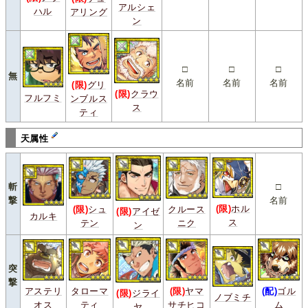
アルシェ
ハル
アリング
ン
□
□
□
無
名前
名前
名前
(限)
グリ
(限)
クラウ
フルフミ
ンブルス
ス
ティ
天属性
斬
□
撃
名前
(限)
ホル
(限)
シュ
クルース
(限)
アイゼ
カルキ
ス
テン
ニク
ン
突
撃
アステリ
タローマ
(限)
ヤマ
(配)
ゴル
(限)
ジライ
ノブミチ
オス
ティ
サチヒコ
ム
ヤ