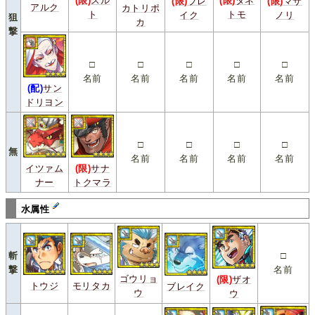
(限)
スル
(限)
タネ
(限)
ブレ
(限)
マサ
アルク
カトリポ
ト
トモ
イク
ノリ
狙
カ
撃
□
□
□
□
□
名前
名前
名前
名前
名前
(配)
サン
ドリヨン
□
□
□
□
無
名前
名前
名前
名前
イツァム
(限)
サナ
ナー
トクマラ
水属性
斬
□
撃
名前
ゴウリョ
(限)
ザオ
トウジ
モリタカ
ブレイク
ウ
ウ