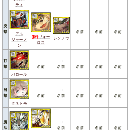
ティ
突
□
□
□
撃
名前
名前
名前
アル
(限)
ヴォー
シンノウ
ジャーノ
ロス
ン
打
□
□
□
□
□
撃
名前
名前
名前
名前
名前
バロール
射
□
□
□
□
□
撃
名前
名前
名前
名前
名前
タネトモ
魔
□
□
□
□
法
名前
名前
名前
名前