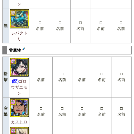
ン
□
□
□
□
□
無
名前
名前
名前
名前
名前
シパクト
リ
零属性
斬
□
□
□
□
□
撃
名前
名前
名前
名前
名前
(配)
ゴロ
ウザエモ
ン
突
□
□
□
□
□
撃
名前
名前
名前
名前
名前
カストロ