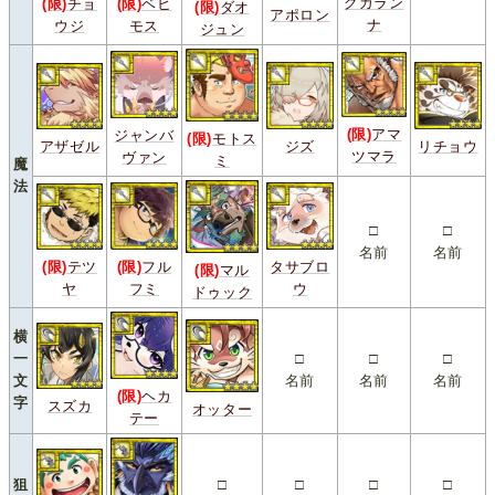
グガラン
(限)
チョ
(限)
ベヒ
(限)
ダオ
アポロン
ナ
ウジ
モス
ジュン
(限)
アマ
ジャンバ
(限)
モトス
アザゼル
ジズ
リチョウ
ツマラ
ヴァン
ミ
魔
法
□
□
名前
名前
(限)
テツ
(限)
フル
タサブロ
(限)
マル
ヤ
フミ
ウ
ドゥック
横
一
□
□
□
文
名前
名前
名前
(限)
ヘカ
字
スズカ
オッター
テー
狙
□
□
□
□