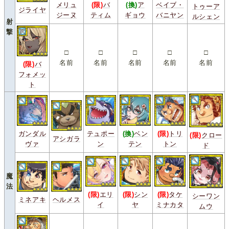
メリュ
(限)
バ
(換)
ア
ベイブ・
トゥーア
ジライヤ
ジーヌ
ティム
ギョウ
バニヤン
ルシェン
射
撃
□
□
□
□
□
名前
名前
名前
名前
名前
(限)
バ
フォメッ
ト
ガンダル
テュポー
(換)
ベン
(限)
トリ
(限)
クロー
アシガラ
ヴァ
ン
テン
トン
ド
魔
法
(限)
エリ
(限)
シン
(限)
タケ
シーワン
ミネアキ
ヘルメス
イ
ヤ
ミナカタ
ムウ