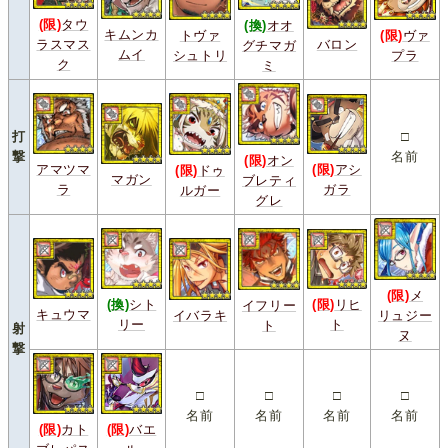
(限)
タウ
(換)
オオ
キムンカ
トヴァ
(限)
ヴァ
ラスマス
バロン
グチマガ
ムイ
シュトリ
プラ
ク
ミ
打
□
撃
名前
(限)
オン
アマツマ
(限)
アシ
(限)
ドゥ
マガン
ブレティ
ラ
ガラ
ルガー
グレ
(限)
メ
(換)
シト
(限)
リヒ
イフリー
キュウマ
イバラキ
リュジー
リー
ト
ト
射
ヌ
撃
□
□
□
□
名前
名前
名前
名前
(限)
カト
(限)
バエ