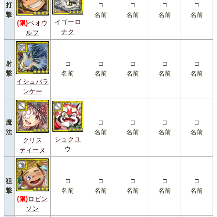
打
□
□
□
□
撃
名前
名前
名前
名前
イゴーロ
(限)
ベオウ
ナク
ルフ
射
□
□
□
□
□
撃
名前
名前
名前
名前
名前
イシュバラ
ンケー
魔
□
□
□
□
法
名前
名前
名前
名前
シュクユ
クリス
ウ
ティーヌ
狙
□
□
□
□
□
撃
名前
名前
名前
名前
名前
(限)
ロビン
ソン