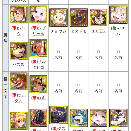
ブレパス
ル
(限)
シロ
(限)
ジブ
(換)
イナ
ゴエモン
チョウジ
タダトモ
ウ
リール
バ
魔
法
□
□
□
□
名前
名前
名前
名前
(限)
サル
パズズ
タヒコ
横
一
□
□
□
□
文
名前
名前
名前
名前
(限)
オル
字
(限)
ロキ
グス
(限)
テス