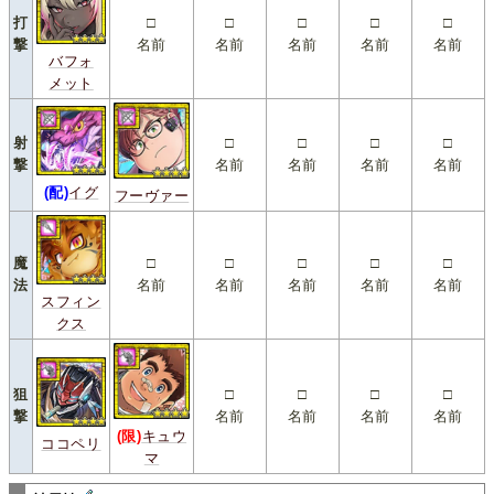
打
□
□
□
□
□
撃
名前
名前
名前
名前
名前
バフォ
メット
射
□
□
□
□
撃
名前
名前
名前
名前
(配)
イグ
フーヴァー
魔
□
□
□
□
□
法
名前
名前
名前
名前
名前
スフィン
クス
狙
□
□
□
□
撃
名前
名前
名前
名前
(限)
キュウ
ココペリ
マ