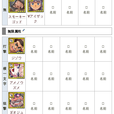
□
□
□
□
無
名前
名前
名前
名前
∀アイザッ
スモーキー
ク
ゴッド
無限属性
打
□
□
□
□
□
撃
名前
名前
名前
名前
名前
ジゾウ
横
一
□
□
□
□
□
文
名前
名前
名前
名前
名前
アメノウ
字
ズメ
狙
□
□
□
□
□
撃
名前
名前
名前
名前
名前
ダオジュ