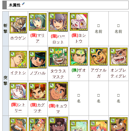
木属性
斬
□
□
撃
名前
名前
(限)
マリ
(限)
ヨシ
(限)
ハー
ホウゲン
ア
トウ
ロット
(換)
ザオ
アヴァル
オンブレ
タウラス
イクトシ
ノブハル
ウ
ガ
ティグレ
マスク
突
撃
□
□
□
名
名
名
(限)
シト
(限)
カグ
(限)
キュウ
リー
ツチ
マ