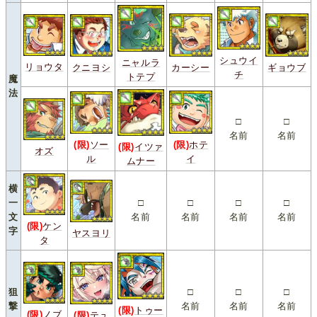
シュウイ
ニャルラ
リョウタ
クニヨシ
カーシー
ギョウブ
チ
トテプ
魔
法
□
□
名前
名前
(限)
ソー
(限)
ホテ
(限)
イツァ
オズ
ル
イ
ムナー
横
一
□
□
□
□
文
名前
名前
名前
名前
(限)
ケン
字
ヤスヨリ
タ
狙
□
□
□
撃
名前
名前
名前
(限)
トゥー
(限)
ノブ
(限)
テュ