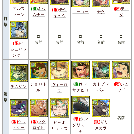
アルス
(換)
キジ
(限)
ティ
(限)
テツ
エーコー
ナタ
ラーン
ムナー
ダ
ギュウ
打
撃
□
□
□
□
□
名前
名前
名前
名前
名前
(限)
イ
シュバラ
ンケー
ショロト
(換)
ヤマ
カトブレ
(限)
ジュ
ヴォーロ
テムジン
ル
サチヒコ
パス
ウゴ
ス
射
撃
□
名前
(限)
タン
(限)
ケッ
(限)
マク
(限)
ギリ
ヒッポ
グリスニ
トシー
ロイヒ
メカラ
リュトス
ル