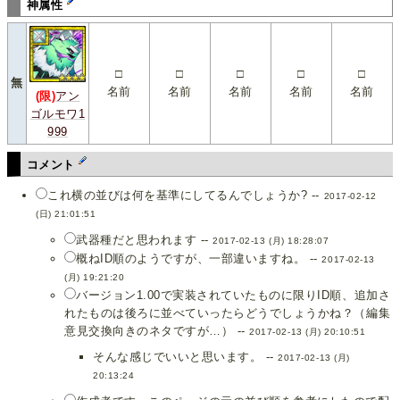
神属性
□
□
□
□
□
無
名前
名前
名前
名前
名前
(限)
アン
ゴルモワ1
999
コメント
これ横の並びは何を基準にしてるんでしょうか? --
2017-02-12
(日) 21:01:51
武器種だと思われます --
2017-02-13 (月) 18:28:07
概ねID順のようですが、一部違いますね。 --
2017-02-13
(月) 19:21:20
バージョン1.00で実装されていたものに限りID順、追加さ
れたものは後ろに並べていったらどうでしょうかね？（編集
意見交換向きのネタですが…） --
2017-02-13 (月) 20:10:51
そんな感じでいいと思います。 --
2017-02-13 (月)
20:13:24