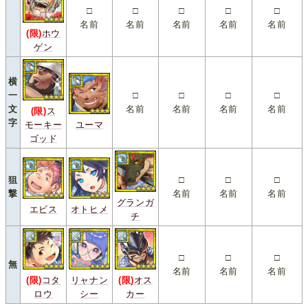
□
□
□
□
□
名前
名前
名前
名前
名前
(限)
ホウ
ゲン
横
一
□
□
□
□
文
名前
名前
名前
名前
(限)
ス
字
モーキー
ユーマ
ゴッド
狙
□
□
□
撃
名前
名前
名前
グランガ
エビス
オトヒメ
チ
□
□
□
無
名前
名前
名前
(限)
コタ
リャナン
(限)
オス
ロウ
シー
カー