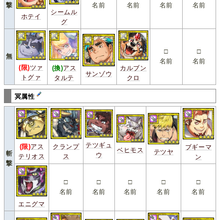
撃
名前
名前
名前
名前
シームル
ホテイ
グ
□
□
無
名前
名前
(限)
ツァ
(換)
アス
カルブン
サンゾウ
トグァ
タルテ
クロ
冥属性
テツギュ
(限)
アス
クランプ
ブギーマ
ベヒモス
テツヤ
斬
ウ
テリオス
ス
ン
撃
□
□
□
□
□
名前
名前
名前
名前
名前
エニグマ