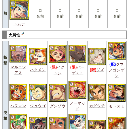
□
□
□
□
□
無
名前
名前
名前
名前
名前
トムテ
火属性
斬
撃
(配)
クマ
マルコシ
(限)
イク
(限)
バー
ハクメン
(限)
ジズ
ノゴンゲ
アス
トシ
ゲスト
ン
ノーマッ
ハヌマン
ジュウゴ
カグツチ
グンゾウ
モトスミ
ド
突
撃