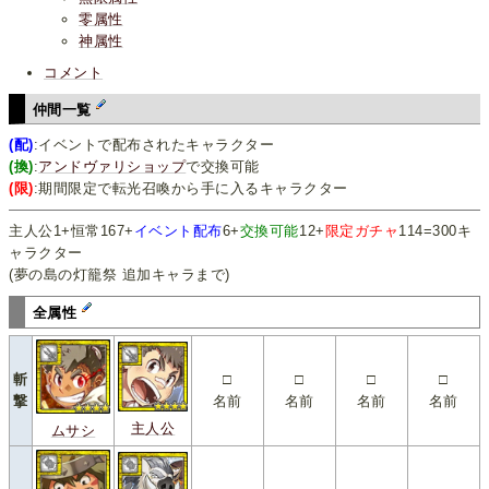
零属性
神属性
コメント
仲間一覧
(配)
:イベントで配布されたキャラクター
(換)
:
アンドヴァリショップ
で交換可能
(限)
:期間限定で転光召喚から手に入るキャラクター
主人公1+恒常167+
イベント配布
6+
交換可能
12+
限定ガチャ
114=300キ
ャラクター
(夢の島の灯籠祭 追加キャラまで)
全属性
斬
□
□
□
□
撃
名前
名前
名前
名前
主人公
ムサシ