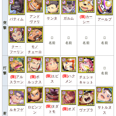
アンド
(限)
カー
ケンタ
ガルム
バティム
アールプ
ヴァリ
シー
突
撃
□
□
□
□
名前
名前
名前
名前
クー・
モノ
フーリン
チェーロ
打
□
撃
名前
(限)
エビ
(限)
ハク
(限)
アル
(限)
ポ
チェシャ
ス
メン
スラーン
ルックス
キャット
(限)
タダ
ロビンソ
サトルヌ
(限)
オズ
ルキフゲ
ヴァプラ
トモ
ン
ス
射