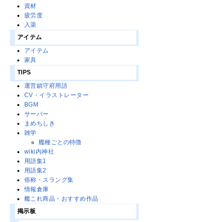
資材
疲労度
入渠
アイテム
アイテム
家具
TIPS
運営鎮守府用語
CV・イラストレーター
BGM
サーバー
まめちしき
雑学
艦種ごとの特徴
wiki内神社
用語集1
用語集2
俗称・スラング集
情報倉庫
艦これ商品・おすすめ作品
掲示板