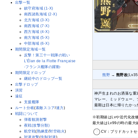
出撃一覧
鎮守府海域 (1-X)
南西諸島海域 (2-X)
北方海域 (3-X)
南西海域 (7-X)
西方海域 (4-X)
南方海域 (5-X)
中部海域 (6-X)
期間限定海域一覧
反撃！第三十一戦隊の戦い
L'Élan de la Flotte Française
-フランス艦隊の躍動-
期間限定ドロップ
熊野
→
熊野改
(Lv3
継続中のドロップ一覧
出撃ドロップ
演習
神戸生まれのお洒落な重
遠征
マレー、ミッドウェー、
支援艦隊
最期は日本に帰りたかっ
ルート分岐
(
索敵スコア
/
速力
)
戦闘について
※初期値はLvや近代化改
弾着観測射撃
最大値はLv99の時の最
夜戦(攻撃分類)
航空戦
(
熟練度
/
対空砲火
)
CV：ブリドカットセ
対潜攻撃
(
先制対潜
)