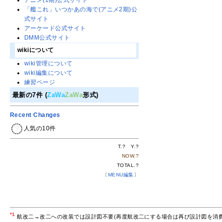
アニメ(1期)公式サイト
「艦これ」いつかあの海で(アニメ2期)公
式サイト
アーケード公式サイト
DMM公式サイト
wikiについて
wiki管理について
wiki編集について
練習ページ
最新の7件 (
ZaWa
ZaWa
形式)
Recent Changes
人気の10件
T.
?
Y.
?
NOW.
?
TOTAL.
?
〔
MENU編集
〕
*1
航改二→改二への改装では設計図不要(再度航改二にする場合は再び設計図を消費