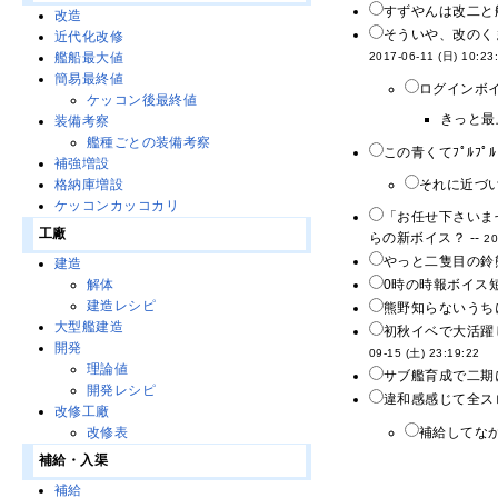
すずやんは改二と
改造
そういや、改のく
近代化改修
艦船最大値
2017-06-11 (日) 10:23
簡易最終値
ログインボイ
ケッコン後最終値
きっと最
装備考察
艦種ごとの装備考察
この青くてﾌﾟﾙﾌ
補強増設
それに近づい
格納庫増設
ケッコンカッコカリ
「お任せ下さいま
工廠
らの新ボイス？ --
20
やっと二隻目の鈴
建造
解体
0時の時報ボイス
建造レシピ
熊野知らないうちに
大型艦建造
初秋イベで大活躍
開発
09-15 (土) 23:19:22
理論値
サブ艦育成で二期
開発レシピ
違和感感じて全ス
改修工廠
補給してなか
改修表
補給・入渠
補給