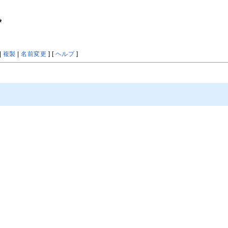
*
|
複製
|
名前変更
] [
ヘルプ
]