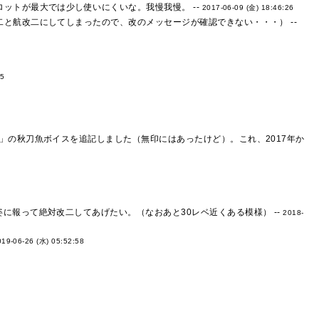
ットが最大では少し使いにくいな。我慢我慢。 --
2017-06-09 (金) 18:46:26
と航改二にしてしまったので、改のメッセージが確認できない・・・） --
55
」の秋刀魚ボイスを追記しました（無印にはあったけど）。これ、2017年か
に報って絶対改二してあげたい。（なおあと30レベ近くある模様） --
2018-
019-06-26 (水) 05:52:58