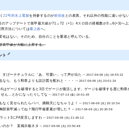
く
22号対水上電探
を持参するのが
鈴谷改
との差異。それ以外の性能に違いがな
22日のアップデートで装甲最大値が71→72（+1）4スロ目の搭載数が3→6(+3)
運用方法については
最上改
へ。
変化はない。そのため、自分のことを重巡と呼んでいる。
部装甲値が大幅に上昇する。
ント
、すげーナチュラルに「あ、可愛い」って声が出た --
2017-06-06 (火) 19:55:22
るなら、もう勲章よりも設計図を配れと・・・ --
2017-06-06 (火) 20:01:24
6-6はゲージを破壊すると3日でゲージが復活します。ゲージを破壊する度に勲
せん…とかになったりしてな --
2017-07-14 (金) 16:01:45
もなく見せられたらパパ、摘鶴天になちゃうよ！ --
2017-06-06 (火) 20:10:54
胸部装甲減ってね？飛行甲板要素が増した？ --
2017-06-06 (火) 20:30:56
ラット3にFA宣言しますわ --
2017-06-06 (火) 21:46:12
いのか？ 某掲示板ネタ --
2017-06-06 (火) 20:50:48