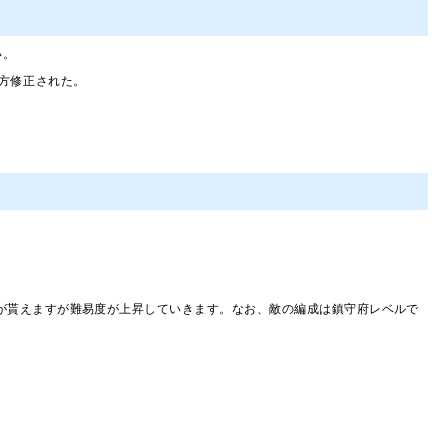
い。
へ上方修正された。
章が貰えますが難易度が上昇していきます。なお、敵の編成は鎮守府レベルで