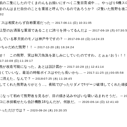
航の二隻にしたのでくまのんもお揃いにすべく二隻目育成中…。やっぱり6機スロ
まのんはまだ自分のことを重巡と呼んでいるのであろうか？（2隻いた熊野を改二
:02
スは相変わらず自称重巡だった --
2017-06-11 (日) 10:31:05
上型のお洒落な重巡であることに誇りを持ってるんだよ --
2017-06-19 (月) 07:30:
ﾟﾙしている寒天状のモノは神戸牛ですの？ --
2017-09-10 (日) 14:24:23
ちゃだめだ熊野！！ --
2017-12-20 (水) 16:24:24
せ！ この熊野、実は秋刀魚漁を楽しみにしていたのですわ。とぉぉ↑おう↓！！
17-10-08 (日) 11:29:17
熊が改造可能になった。あとは設計図か --
2017-10-28 (土) 12:41:14
短くていいな。最近の時報ボイスはやたら長いから… --
2017-11-25 (土) 00:05:58
消えた。なんで？ --
2018-07-25 (水) 11:28:45
してくれた熊野ありがとう…。夜戦でぴったりダメでｹゲージ破壊してくれた雄姿
になって初めて熊野改を見るが、目の描き込みやばいな吸い込まれそうだ。 --
2
ロに水偵載せたら合計機数18なんだが。何故だ。 --
2020-06-14 (日) 12:41:43
っただけでは？ --
2020-09-24 (木) 20:20:35