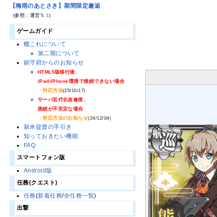
【梅雨のあとさき】期間限定邂逅
(参照：運営𝕏
1
)
ゲームガイド
艦これについて
第二期について
鎮守府からのお知らせ
HTML5版移行後、
iPad/iPhone環境で接続できない場合
・対応方法
(25/10/17)
サーバ近代化改修後、
接続が不安定な場合
・対応方法のお知らせ
(24/12/04)
新米提督の手引き
知っておきたい機能
FAQ
スマートフォン版
Android版
任務(クエスト)
任務
(
新着任務
/
全任務一覧
)
出撃