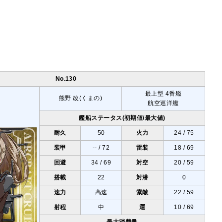
No.130
最上型 4番艦
熊野 改(くまの)
航空巡洋艦
艦船ステータス(初期値/最大値)
耐久
50
火力
24 / 75
装甲
-- / 72
雷装
18 / 69
回避
34 / 69
対空
20 / 59
搭載
22
対潜
0
速力
高速
索敵
22 / 59
射程
中
運
10 / 69
最大消費量