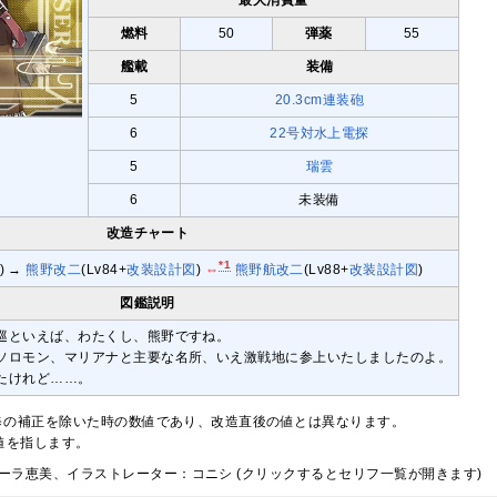
燃料
50
弾薬
55
艦載
装備
5
20.3cm連装砲
6
22号対水上電探
5
瑞雲
6
未装備
改造チャート
*1
5) →
熊野改二
(Lv84+
改装設計図
)
⇔
熊野航改二
(Lv88+
改装設計図
)
図鑑説明
巡といえば、わたくし、熊野ですね。
ソロモン、マリアナと主要な名所、いえ激戦地に参上いたしましたのよ。
たけれど……。
修の補正を除いた時の数値であり、改造直後の値とは異なります。
大値を指します。
ーラ恵美、イラストレーター：コニシ (クリックするとセリフ一覧が開きます)