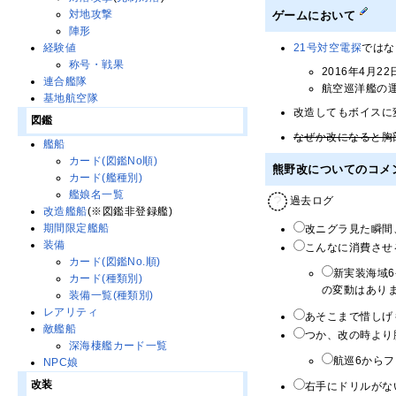
対地攻撃
ゲームにおいて
陣形
21号対空電探
ではな
経験値
称号・戦果
2016年4月
連合艦隊
航空巡洋艦の
基地航空隊
改造してもボイスに
図鑑
なぜか改になると胸
艦船
カード(図鑑No順)
熊野改についてのコメ
カード(艦種別)
艦娘名一覧
過去ログ
改造艦船
(※図鑑非登録艦)
期間限定艦船
改ニグラ見た瞬間
装備
こんなに消費させ
カード(図鑑No.順)
新実装海域
カード(種類別)
の変動はありま
装備一覧(種類別)
レアリティ
あそこまで惜しげ
敵艦船
つか、改の時より
深海棲艦カード一覧
航巡6からフ
NPC娘
改装
右手にドリルがな