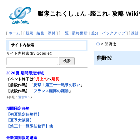
艦隊これくしょん -艦これ- 攻略 Wiki
[
ホーム
] [
新規
|
編集
|
添付
] [
一覧
|
最終更新
|
差分
|
バックアップ
] [
凍結
> 熊野改
サイト内検索
サイト内検索(by Google):
熊野改
2026夏 期間限定海域
イベント終了は
9月上旬
へ
延長
【前段作戦】「
反撃！第三十一戦隊の戦い
」
【後段作戦】「
フランス艦隊の躍動
」
(参照：
運営𝕏
2
)
期間限定任務
【初夏限定任務群】
【夏季大演習】
【第三十一戦隊任務群】他
最新期間限定邂逅