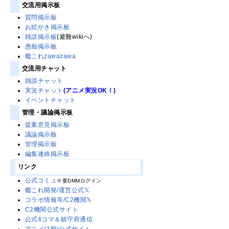
交流用掲示板
質問掲示板
お絵かき掲示板
雑談掲示板
(避難wikiへ)
愚痴掲示板
艦これzawazawa
交流用チャット
雑談チャット
実況チャット
(アニメ実況OK！)
イベントチャット
管理・議論掲示板
提案意見掲示板
議論掲示板
管理掲示板
編集連絡掲示板
リンク
公式コミュ
※要DMMログイン
艦これ開発/運営公式𝕏
コラボ情報等/C2機関𝕏
C2機関公式サイト
公式4コマ＆鎮守府通信