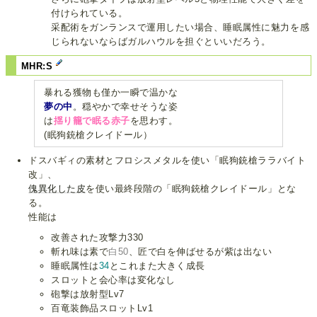
付けられている。
采配術をガンランスで運用したい場合、睡眠属性に魅力を感
じられないならばガルハウルを担ぐといいだろう。
MHR:S
暴れる獲物も僅か一瞬で温かな
夢の中
。穏やかで幸せそうな姿
は
揺り籠で眠る赤子
を思わす。
(眠狗銃槍クレイドール）
ドスバギィの素材とフロシスメタルを使い「眠狗銃槍ララバイト
改」、
傀異化した皮
を使い最終段階の「眠狗銃槍クレイドール」とな
る。
性能は
改善された攻撃力330
斬れ味は素で
白50
、匠で白を伸ばせるが紫は出ない
睡眠属性は
34
とこれまた大きく成長
スロットと会心率は変化なし
砲撃は放射型Lv7
百竜装飾品スロットLv1