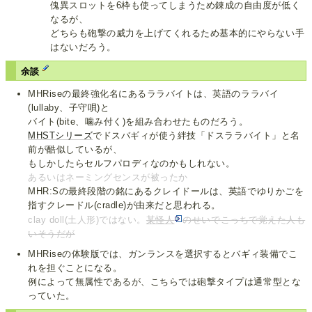
傀異スロットを6枠も使ってしまうため錬成の自由度が低く
なるが、
どちらも砲撃の威力を上げてくれるため基本的にやらない手
はないだろう。
余談
MHRiseの最終強化名にあるララバイトは、英語のララバイ
(lullaby、子守唄)と
バイト(bite、噛み付く)を組み合わせたものだろう。
MHST
シリーズ
でドスバギィが使う絆技「ドスララバイト」と名
前が酷似しているが、
もしかしたらセルフパロディなのかもしれない。
あるいはネーミングセンスが被ったか
MHR:Sの最終段階の銘にあるクレイドールは、英語でゆりかごを
指すクレードル(cradle)が由来だと思われる。
clay doll(土人形)ではない。
某怪人
のせいでこっちで覚えた人も
いそうだが
MHRiseの体験版では、ガンランスを選択するとバギィ装備でこ
れを担ぐことになる。
例によって無属性であるが、こちらでは砲撃タイプは通常型とな
っていた。