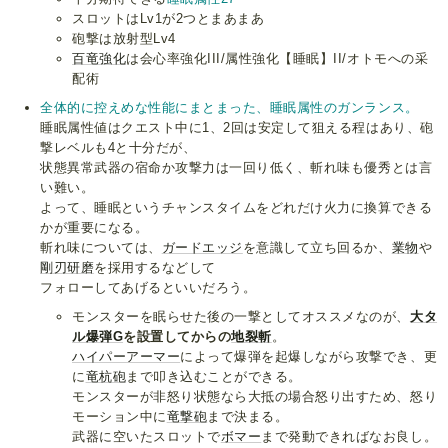
スロットはLv1が2つとまあまあ
砲撃は放射型Lv4
百竜強化
は会心率強化III/属性強化【睡眠】II/オトモへの采
配術
全体的に控えめな性能にまとまった、睡眠属性のガンランス。
睡眠属性値はクエスト中に1、2回は安定して狙える程はあり、砲
撃レベルも4と十分だが、
状態異常武器の宿命か攻撃力は一回り低く、斬れ味も優秀とは言
い難い。
よって、睡眠というチャンスタイムをどれだけ火力に換算できる
かが重要になる。
斬れ味については、
ガードエッジ
を意識して立ち回るか、
業物
や
剛刃研磨
を採用するなどして
フォローしてあげるといいだろう。
モンスターを眠らせた後の一撃としてオススメなのが、
大タ
ル爆弾G
を設置してからの
地裂斬
。
ハイパーアーマー
によって爆弾を起爆しながら攻撃でき、更
に
竜杭砲
まで叩き込むことができる。
モンスターが非怒り状態なら大抵の場合怒り出すため、怒り
モーション中に
竜撃砲
まで決まる。
武器に空いたスロットで
ボマー
まで発動できればなお良し。