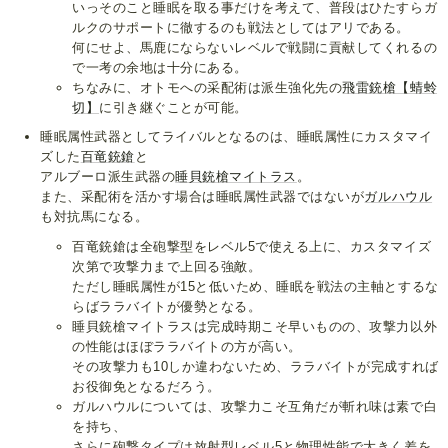
いっそのこと睡眠を取る事だけを考えて、普段はひたすらガ
ルクのサポートに徹するのも戦法としてはアリである。
何にせよ、馬鹿にならないレベルで戦闘に貢献してくれるの
で一考の余地は十分にある。
ちなみに、オトモへの采配術は派生強化先の
飛雷銃槍【蜻蛉
切】
に引き継ぐことが可能。
睡眠属性武器としてライバルとなるのは、睡眠属性にカスタマイ
ズした
百竜銃鎗
と
アルブーロ派生武器の
睡貝銃槍マイトラス
。
また、采配術を活かす場合は睡眠属性武器ではないが
ガルハウル
も対抗馬になる。
百竜銃鎗は全砲撃型をレベル5で使える上に、カスタマイズ
次第で攻撃力まで上回る強敵。
ただし睡眠属性が15と低いため、睡眠を戦法の主軸とするな
らばララバイトが優勢となる。
睡貝銃槍マイトラスは完成時期こそ早いものの、攻撃力以外
の性能はほぼララバイトの方が高い。
その攻撃力も10しか違わないため、ララバイトが完成すれば
お役御免となるだろう。
ガルハウルについては、攻撃力こそ互角だが斬れ味は素で白
を持ち、
さらに砲撃タイプは放射型レベル5と物理性能で大きく差を