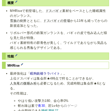
概要
MHRiseで初登場した、
ドスバギィ
素材をベースとした睡眠属性
のガンランス。
雪族の剣斧
とともに、
ドスバギィの登場
から11年も経ってからの
新規追加となった。
リボルバー形式の鉄製ガンランスを、バギィの皮で包み込んだ様
な見た目が特徴。
バギィ素材特有の群青色が美しく、ワイルドでありながら気品も
感じられる秀逸なデザインである。
性能
MHRise
最終強化は「
眠狗銃槍ララバイト
」。
上位ドスバギィは集会所★4時点で狩ることができるが、
人魚竜の微睡み粉
も必要になるため、完成時期は集会所★6とな
る。
その性能は、
やはり低い攻撃力180、会心率0%
斬れ味は素で
青30
、匠Lv4から
白ゲージ
十分期待できる
睡眠属性27