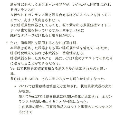
鳥竜種武器らしくまとまった性能だが、いかんせん
同時期に作れ
る
ガンランス
が
今後作れるガンランス達と渡り合えるほどのスペックを持ってい
るので、あまり見向きされない。
仮に睡眠属性武器としてみても、匠で紫が出る夢蜃銃槍マイトラ
ディや素で紫を持っている
オルドマキナ・GL
に
純粋なダメージだけ見ると勝ち目がない。
ただ、睡眠属性を活用するとなれば話は別。
本武器は前述した武器よりも高い睡眠属性値を備えているため、
睡眠特化戦法であれば本武器が一番適性がある。
睡眠武器を持ったガルクと一緒にいけば1度のクエストでそれなり
に眠らせることができるだろう。
Ver.11で
状態異常確定蓄積
なる新スキルが追加されたのも追い
風。
条件はあるものの、さらにモンスターを眠らせやすくなった。
Ver.12では
蓄積時攻撃強化
が追加され、状態異常武器の火力
が増加。
加えてVer.13では
傀異錬成
に砲撃Lv強化が追加され、全ガン
ランスを砲撃Lv8にすることが可能になった。
この武器の場合、百竜装飾品スロットと砲撃のレベルを上げ
るだけで