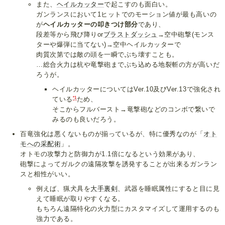
また、
ヘイルカッター
で起こすのも面白い。
ガンランスにおいて1ヒットでのモーション値が最も高いの
が
ヘイルカッターの叩きつけ部分
であり、
段差等から飛び降りor
ブラストダッシュ
→空中砲撃(モンス
ターや爆弾に当てない)→空中ヘイルカッターで
肉質次第では敵の頭を一瞬でぶち壊すことも。
…総合火力は杭や竜撃砲までぶち込める地裂斬の方が高いだ
ろうが。
ヘイルカッターについてはVer.10及びVer.13で強化され
*1
ている
ため、
そこからフルバースト→竜撃砲などのコンボで繋いで
みるのも良いだろう。
百竜強化は悪くないものが揃っているが、特に優秀なのが「
オト
モへの采配術
」。
オトモの攻撃力と防御力が1.1倍になるという効果があり、
砲撃によってガルクの遠隔攻撃を誘発することが出来るガンラン
スと相性がいい。
例えば、猟犬具を
大手裏剣
、武器を睡眠属性にすると目に見
えて睡眠が取りやすくなる。
もちろん遠隔特化の火力型にカスタマイズして運用するのも
強力である。