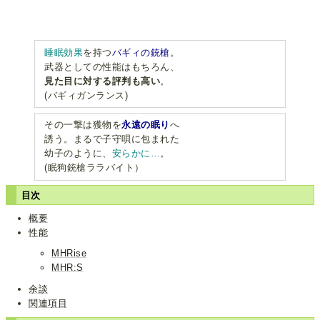
睡眠効果
を持つ
バギィの銃槍
。
武器としての性能はもちろん、
見た目に対する評判も高い
。
(バギィガンランス)
その一撃は獲物を
永遠の眠り
へ
誘う。まるで子守唄に包まれた
幼子のように、
安らかに…
。
(眠狗銃槍ララバイト）
目次
概要
性能
MHRise
MHR:S
余談
関連項目