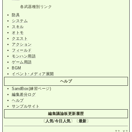
各武器種別リンク
防具
システム
スキル
オトモ
クエスト
アクション
フィールド
モンハン用語
ゲーム用語
BGM
イベント･メディア展開
ヘルプ
SandBox
(練習ページ)
編集差分ログ
ヘルプ
サンプルサイト
編集議論板更新履歴
〔
人気
/
今日人気
〕〔
最新
〕
T.
?
Y.
?