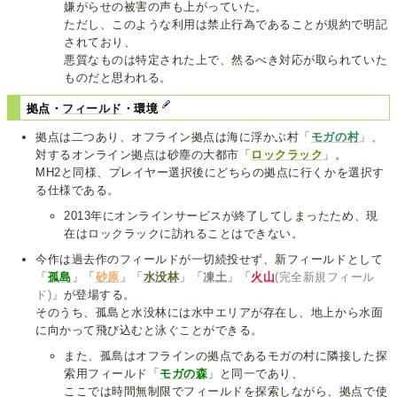
嫌がらせの被害の声も上がっていた。
ただし、このような利用は禁止行為であることが規約で明記
されており、
悪質なものは特定された上で、然るべき対応が取られていた
ものだと思われる。
拠点・
フィールド
・環境
拠点は二つあり、オフライン拠点は海に浮かぶ村「
モガの村
」、
対するオンライン拠点は砂塵の大都市「
ロックラック
」。
MH2と同様、プレイヤー選択後にどちらの拠点に行くかを選択す
る仕様である。
2013年にオンラインサービスが終了してしまったため、現
在はロックラックに訪れることはできない。
今作は過去作のフィールドが一切続投せず、新フィールドとして
「
孤島
」「
砂原
」「
水没林
」「
凍土
」「
火山
(完全新規フィール
ド)
」が登場する。
そのうち、孤島と水没林には水中エリアが存在し、地上から水面
に向かって飛び込むと泳ぐことができる。
また、孤島はオフラインの拠点であるモガの村に隣接した探
索用フィールド「
モガの森
」と同一であり、
ここでは時間無制限でフィールドを探索しながら、拠点で使