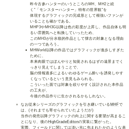
昨今古参ハンターのいうところのMH、MH2と続
く"「モンスターハンター」特有の世界観"を
体現するグラフィックの完成形として根強いファンが
いることも確かである。
MHP3やMH3G以降は色の彩度が上昇し、作品自体も明
るい雰囲気へと転換していったため、
このMH3が分水嶺的作品として懐古の対象となる理由
の一つであろう。
MHWorld以降の作品ではグラフィックが進歩しすぎた
ために、
本来肉眼ではぼんやりと知覚されるはずの遠景までく
っきり見えてしまうことで、
脳の情報過多によるいわゆるゲーム酔いを誘発しやす
くなっているという意見もみられる。
こういった面では対象を絞りやすく設計された本作品
の工夫が、
今後の作品作りに生かされるかもしれない。
なお従来シリーズのグラフィックを引き継いでいる
MHF
で
は、(それまでも寄せられていたようだが)
当作の発売以降グラフィックの向上に関する要望が高まるこ
とになり、後の
HighGradeEditon
の実装に繋がった。
実際、フィールドに関しては淡い光に包まれたかのような表