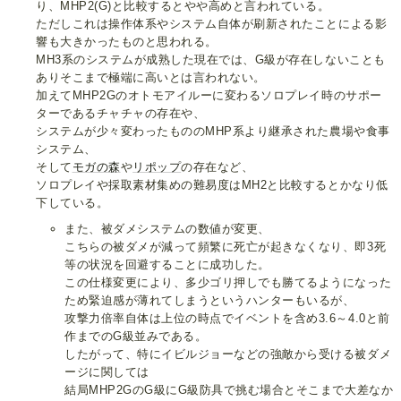
り、MHP2(G)と比較するとやや高めと言われている。
ただしこれは操作体系やシステム自体が刷新されたことによる影
響も大きかったものと思われる。
MH3系のシステムが成熟した現在では、G級が存在しないことも
ありそこまで極端に高いとは言われない。
加えてMHP2Gのオトモアイルーに変わるソロプレイ時のサポー
ターであるチャチャの存在や、
システムが少々変わったもののMHP系より継承された農場や食事
システム、
そして
モガの森
や
リポップ
の存在など、
ソロプレイや採取素材集めの難易度はMH2と比較するとかなり低
下している。
また、被ダメシステムの数値が変更、
こちらの被ダメが減って頻繁に死亡が起きなくなり、即3死
等の状況を回避することに成功した。
この仕様変更により、多少ゴリ押しでも勝てるようになった
ため緊迫感が薄れてしまうというハンターもいるが、
攻撃力倍率自体は上位の時点でイベントを含め3.6～4.0と前
作までのG級並みである。
したがって、特にイビルジョーなどの強敵から受ける被ダメ
ージに関しては
結局MHP2GのG級にG級防具で挑む場合とそこまで大差なか