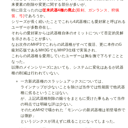
来要素の削除や変更に関する部分が多いが、
特に目立ったのは
従来武器4種の廃止
(双剣、ガンランス、狩猟
笛、弓)
であろうか。
シリーズが長く続いたことでこれら4武器種にも愛好家と呼ばれる
ユーザーが多数存在し、
それらの愛好家からは武器種自体のオミットについて否定的見解
を示されることが多い。
なお次作のMHP3でこれらの武器種がすべて復活、更に本作のG
級対応版であるMH3GでもMHP3仕様で実装され、
これらの武器種を愛用していたユーザーは胸を撫で下ろすことと
なった。
以降のメインシリーズにおいても、システムに変化はあるが武器
種の削減は行われていない。
一方新武器種のスラッシュアックスについては、
ラインナップが少ないことを除けば当作では性能面で他武器
種に劣るということはない。
が、上記武器種削除の煽りをまともに受けた事もあって当作
の時点では明確な評は少ない。
そのためMH2で囁かれた「モンハンの新武器種は初登場作で
は微妙」
というジンクスが消えずに残ることになってしまった。