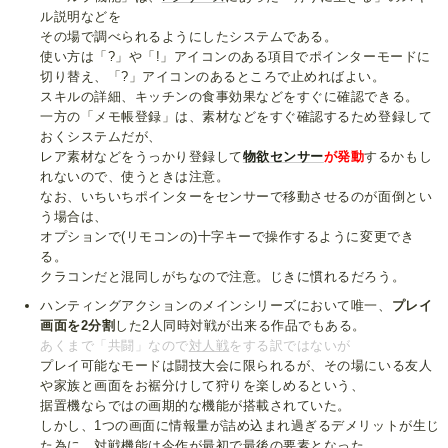
ル説明などを
その場で調べられるようにしたシステムである。
使い方は「?」や「!」アイコンのある項目でポインターモードに
切り替え、「?」アイコンのあるところで止めればよい。
スキルの詳細、キッチンの食事効果などをすぐに確認できる。
一方の「メモ帳登録」は、素材などをすぐ確認するため登録して
おくシステムだが、
レア素材などをうっかり登録して
物欲センサー
が発動
するかもし
れないので、使うときは注意。
なお、いちいちポインターをセンサーで移動させるのが面倒とい
う場合は、
オプションで(リモコンの)十字キーで操作するように変更でき
る。
クラコンだと混同しがちなので注意。じきに慣れるだろう。
ハンティングアクションのメインシリーズにおいて唯一、
プレイ
画面を2分割
した2人同時対戦が出来る作品でもある。
あくまで「共闘」なので
対人戦
をする訳ではないが
プレイ可能なモードは闘技大会に限られるが、その場にいる友人
や家族と画面をお裾分けして狩りを楽しめるという、
据置機ならではの画期的な機能が搭載されていた。
しかし、1つの画面に情報量が詰め込まれ過ぎるデメリットが生じ
た為に、対戦機能は今作が最初で最後の要素となった。