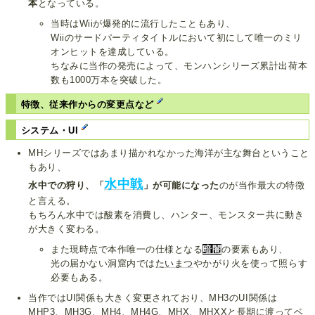
本
となっている。
当時はWiiが爆発的に流行したこともあり、
Wiiのサードパーティタイトルにおいて初にして唯一のミリ
オンヒットを達成している。
ちなみに当作の発売によって、モンハンシリーズ累計出荷本
数も1000万本を突破した。
特徴、従来作からの変更点など
システム・UI
MHシリーズではあまり描かれなかった海洋が主な舞台ということ
もあり、
水中戦
水中での狩り、「
」が可能になった
のが当作最大の特徴
と言える。
もちろん水中では酸素を消費し、ハンター、モンスター共に動き
が大きく変わる。
また現時点で本作唯一の仕様となる
暗闇
の要素もあり、
光の届かない洞窟内では
たいまつ
やかがり火を使って照らす
必要もある。
当作ではUI関係も大きく変更されており、MH3のUI関係は
MHP3、MH3G、MH4、MH4G、MHX、MHXXと長期に渡ってベ