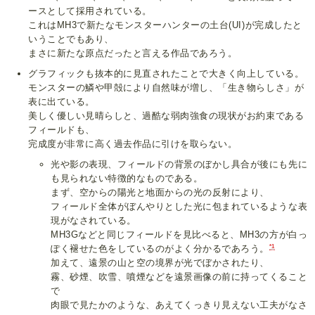
ースとして採用されている。
これはMH3で新たなモンスターハンターの土台(UI)が完成したと
いうことでもあり、
まさに新たな原点だったと言える作品であろう。
グラフィックも抜本的に見直されたことで大きく向上している。
モンスターの鱗や甲殻により自然味が増し、「生き物らしさ」が
表に出ている。
美しく優しい見晴らしと、過酷な弱肉強食の現状がお約束である
フィールドも、
完成度が非常に高く過去作品に引けを取らない。
光や影の表現、フィールドの背景のぼかし具合が後にも先に
も見られない特徴的なものである。
まず、空からの陽光と地面からの光の反射により、
フィールド全体がぼんやりとした光に包まれているような表
現がなされている。
MH3Gなどと同じフィールドを見比べると、MH3の方が白っ
*1
ぽく褪せた色をしているのがよく分かるであろう。
加えて、遠景の山と空の境界が光でぼかされたり、
霧、砂煙、吹雪、噴煙などを遠景画像の前に持ってくること
で
肉眼で見たかのような、あえてくっきり見えない工夫がなさ