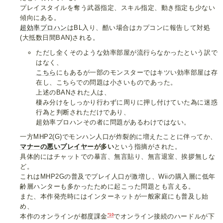
プレイスタイルを奪う武器指定、スキル指定、動き指定も少ない
傾向にある。
超効率プロハン
はBL入り、酷い場合はカプコンに報告して対処
(大抵数日間BAN)される。
ただし全くそのような効率部屋が流行らなかったという訳で
はなく、
こちら
にもあるが一部のモンスターではキツい効率部屋は存
在し、こちらでの問題は小さいものであった。
上述のBANされた人は、
棲み分けをしっかり行わずに周りに押し付けていた為に迷惑
行為と判断されただけであり、
超効率プロハンその者に問題があるわけではない。
一方MHP2(G)でモンハン人口が炸裂的に増えたことに伴ってか、
マナーの悪いプレイヤー
が多い
という指摘がされた。
具体的にはチャットでの暴言、無言貼り、無言退室、挨拶無しな
ど。
これはMHP2Gの普及でプレイ人口が激増し、Wiiの購入層に低年
齢層ハンターも多かったために起こった問題とも言える。
また、本作発売時にはインターネットが一般家庭にも普及し始
め、
*10
本作のオンラインが都度課金
でオンライン接続のハードルが下