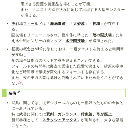
用できる
資源
や
特産品
を得ることが可能。
また、クエストの進行状況に応じて出現する大型モンスター
が増える。
決戦場フィールド
は「
海底遺跡
」「
大砂漠
」「
神域
」が存在す
る。
闘技場
もリニューアルされ、従来作に準じた「
陸の闘技場
」に加
え水中戦オンリーの新マップ「
水中闘技場
」が追加された。
昼夜の概念
はMH2に準じており、一度クエストを終えると時間帯
が変動し、
夜の場合は拠点のベッドで昼を迎えることができる。
フィールドの時間帯は拠点で受注した段階で決まり、砂原の寒冷
化など時間帯で環境が変化するフィールドも存在する。
また、夜のモガの森は危険と判断されているため赴くことができ
*4
ない
。
装備
武具に関しては、従来シリーズのものも一部残ったものの全体的
に一新されている。
特に武器に関しては
双剣、ガンランス、狩猟笛、弓が廃止
、
新武器種として「
スラッシュアックス
」が追加され、大きな話題
になった。