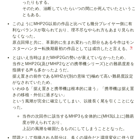
ったりもする。
そのため、油断していたらいつの間にか死んでいたというこ
ともある。
このようにMHP2G以前の作品と比べても幾分プレイヤー側に有
利なバランスが取られており、理不尽なやられ方もあまり見られ
なくなった。
原点回帰と共に、革新的に生まれ変わった部分もある今作はモン
*9
スターハンター転換期最初の作品としては成功したと言える。
とはいえ当時はまだMHP2Gの勢いが衰えていなかったため、
当作とMHP2G(及びMHP2などの携帯機シリーズ)との難易度差を
指摘する声も多かったようだ。
据え置きの前作であるMH2が(別の意味で)極めて高い難易度設定
がなされていたため、
いわゆる「据え置きと携帯機は根本的に違う」「携帯機は据え置
きの移植・外伝に過ぎない」
という風潮が完全に確立してしまい、以後長く尾を引くことにな
った。
当作の次回作に該当するMHP3も全体的に(MH3以上に)難易
度が抑えられており、
上記の風潮を確固たるものにしてしまうこととなった。
問題として指摘される部分は、多くの場合だと環境変化に伴う従