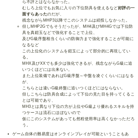
ら不評とはならなかった。
むしろ上位でもお気に入りの下位防具を使えるなど
好評の一
面すらあった
のだが、
残念ながらMHP3以降でこのシステムは続投しなかった。
但しMHP2Gでもそうだったが、MH4及びMH4Gでは下位防
具を真鎧玉などで強化することで上位、
及びG級序盤相当くらいの防御力まで強化することが可能に
なるなど
この上位化のシステムを鎧玉によって部分的に再現してい
る。
MHX及びXXでも多少は強化できるが、残念ながらG級に追
いつくほどには出来ない。
また上位装備であればG級序盤～中盤を凌ぐくらいにはなる
が、
こちらとは違いG級終盤に追いつくほどにはならない。
但しこちらは防具合成によって下位の見た目を持ってくるこ
とは可能であり、
MH3とは異なり下位の方が上位やG級より優れるスキルを持
つケースは流石にほぼないので
仮にこのシステムがあっても然程使用率は高くなかっただろ
う。
ゲーム自体の難易度はオンラインプレイが可能ということもあ