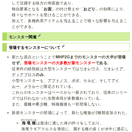
して活躍する味方の奇面族であり、
独自要素となる「
お面
」の付け替えや「
おどり
」の効果により、
様々なサポートを受けることができる。
加えて、各種肉系アイテムを
与える
ことで様々な影響を与えるこ
とができる。
モンスター
関連
登場するモンスターについて
新たな原点ということで
MHP2Gまでのモンスターの大半が登場
せず、
登場モンスターの大多数が新モンスター
である
。
従来作の続投組は大型モンスターでは
リオレウス
、
リオレイア
、
ディアブロス
のみ
。
小型モンスターも、
アプトノス
、
ポポ
、
ケルビ
、そして
アイ
ルー
、
メラルー
と限定されている。
これらのモンスターはベースから一新されており、従来のシリー
ズでは行わなかった生態表現が多数備わっている。
また、
亜種
や
希少種
、
特殊個体
も一切登場しない。
新規モンスターの登場によって、新たな種族が2種類追加された。
かいりゅうしゅ
海竜種
は遊泳に適した体の作りをしており、
海竜ラギアクルスを筆頭に、属する種の多くが水中に適応し