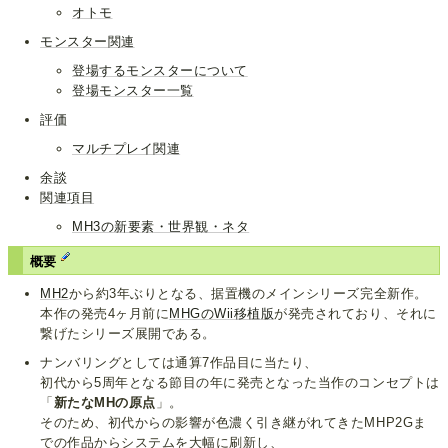
オトモ
モンスター関連
登場するモンスターについて
登場モンスター一覧
評価
マルチプレイ関連
余談
関連項目
MH3の新要素・世界観・ネタ
概要
MH2
から約3年ぶりとなる、据置機のメインシリーズ完全新作。
本作の発売4ヶ月前に
MHGのWii移植版
が発売されており、それに
繋げたシリーズ展開である。
ナンバリングとしては通算7作品目に当たり、
初代から5周年となる節目の年に発売となった当作のコンセプトは
「
新たなMHの原点
」。
そのため、初代からの影響が色濃く引き継がれてきたMHP2Gま
での作品からシステムを大幅に刷新し、