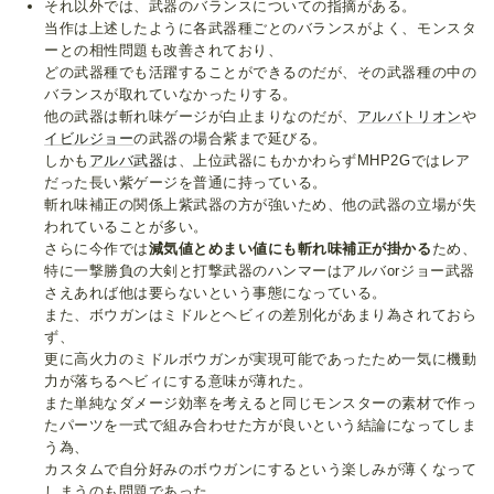
それ以外では、武器のバランスについての指摘がある。
当作は上述したように各武器種ごとのバランスがよく、モンスタ
ーとの相性問題も改善されており、
どの武器種でも活躍することができるのだが、その武器種の中の
バランスが取れていなかったりする。
他の武器は斬れ味ゲージが白止まりなのだが、
アルバトリオン
や
イビルジョー
の武器の場合紫まで延びる。
しかも
アルバ武器
は、上位武器にもかかわらずMHP2Gではレア
だった長い紫ゲージを普通に持っている。
斬れ味補正の関係上紫武器の方が強いため、他の武器の立場が失
われていることが多い。
さらに今作では
減気値とめまい値にも斬れ味補正が掛かる
ため、
特に一撃勝負の大剣と打撃武器のハンマーはアルバorジョー武器
さえあれば他は要らないという事態になっている。
また、ボウガンはミドルとヘビィの差別化があまり為されておら
ず、
更に高火力のミドルボウガンが実現可能であったため一気に機動
力が落ちるヘビィにする意味が薄れた。
また単純なダメージ効率を考えると同じモンスターの素材で作っ
たパーツを一式で組み合わせた方が良いという結論になってしま
う為、
カスタムで自分好みのボウガンにするという楽しみが薄くなって
しまうのも問題であった。