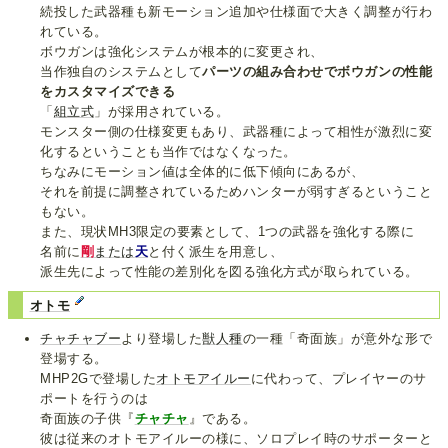
続投した武器種も新モーション追加や仕様面で大きく調整が行わ
れている。
ボウガンは強化システムが根本的に変更され、
当作独自のシステムとして
パーツの組み合わせでボウガンの性能
をカスタマイズできる
「
組立式
」が採用されている。
モンスター側の仕様変更もあり、武器種によって相性が激烈に変
化するということも当作ではなくなった。
ちなみにモーション値は全体的に低下傾向にあるが、
それを前提に調整されているためハンターが弱すぎるということ
もない。
また、現状MH3限定の要素として、1つの武器を強化する際に
名前に
剛
または
天
と付く派生を用意し、
派生先によって性能の差別化を図る強化方式が取られている。
オトモ
チャチャブー
より登場した
獣人種
の一種「奇面族」が意外な形で
登場する。
MHP2Gで登場した
オトモアイルー
に代わって、プレイヤーのサ
ポートを行うのは
奇面族の子供『
チャチャ
』である。
彼は従来のオトモアイルーの様に、ソロプレイ時のサポーターと