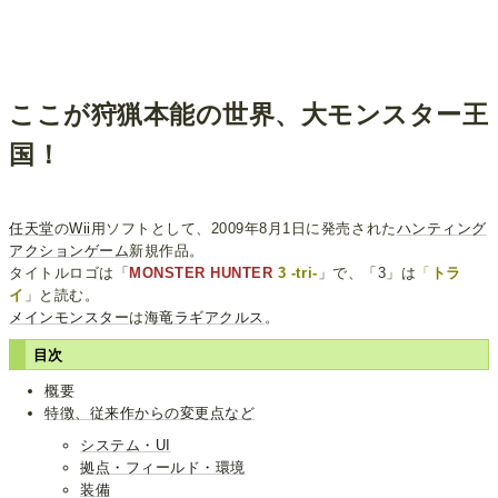
ここが狩猟本能の世界、大モンスター王
国！
任天堂
の
Wii
用ソフトとして、2009年8月1日に発売された
ハンティング
アクションゲーム
新規作品。
タイトルロゴは「
MONSTER HUNTER
3 -tri-
」で、「3」は
「
トラ
イ
」と読む。
メインモンスター
は
海竜ラギアクルス
。
目次
概要
特徴、従来作からの変更点など
システム・UI
拠点・フィールド・環境
装備