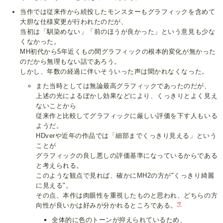
当作では従来作から続投したモンスターもグラフィックを含めて
大胆な仕様変更が行われたのだが、
当初は「馴染めない」「前のほうが良かった」という意見も少な
くなかった。
MH初代から5年近くもの間グラフィックの根本的変化が無かった
のだから無理もない話であろう。
しかし、年数の経過に伴いそういった声は聞かれなくなった。
また当時としては無論最高グラフィックであったのだが、
上述の光によるぼかし効果などにより、くっきりとよく見え
ないことから
従来作と比較してグラフィックに厳しい評価を下す人もいる
ようだ。
HDverや近年の作品では「細部までくっきり見える」という
ことが
グラフィックの良し悪しの評価基準になっているからである
と考えられる。
このような観点で見れば、確かにMH2の方が"くっきり綺麗
に見える"。
その点、本作は肉眼性を重視したものと思われ、どちらの方
*7
向性が良いかは好みが分かれるところである。
全体的に色のトーンが抑えられているため、