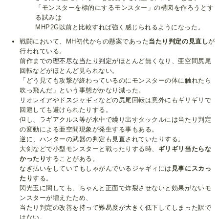
「モンスターを標的にするモンスター」の構図を作ろうとす
る試みは
MHP2G以前と比較すれば強く感じられるようになった。
戦闘において、MH初代からの懸案であった
当たり判定の見直し
が
行われている。
前作までの
理不尽な当たり判定
がほとんど無くなり、亜空間尻尾
回転などがほとんど見られない。
「どう見ても攻撃が終わっているのにモンスターの体に触れたら
吹っ飛んだ」という事態がかなり減った。
リオレイア
や
ドスジャギィ
などの尻尾回転は意外にもギリギリで
回避しても避けられたりする。
但し、ラギアクルス等が水中で繰り出すタックルには当たり判定
の変動による亜空間現象が発生する事もある。
逆に、ハンターの武器の判定も見直されていたりする。
大剣などで小型モンスターと戦ったりする時、
ギリギリ当たらな
かったり
することがある。
なぎ払いをしていてもしゃがんでいるジャギィには
見事にスカっ
たり
する。
閃光玉に関しても、ちゃんと正面で炸裂させないと効果がないモ
ンスターが増えたため、
当たり判定の改善を持って難易度が大きく低下してしまった訳で
はない。