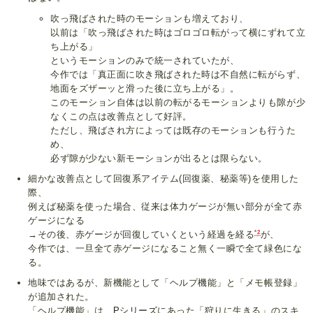
吹っ飛ばされた時のモーションも増えており、
以前は「吹っ飛ばされた時はゴロゴロ転がって横にずれて立
ち上がる」
というモーションのみで統一されていたが、
今作では「真正面に吹き飛ばされた時は不自然に転がらず、
地面をズザーッと滑った後に立ち上がる」。
このモーション自体は以前の転がるモーションよりも隙が少
なくこの点は改善点として好評。
ただし、飛ばされ方によっては既存のモーションも行うた
め、
必ず隙が少ない新モーションが出るとは限らない。
細かな改善点として回復系アイテム(回復薬、秘薬等)を使用した
際、
例えば秘薬を使った場合、従来は体力ゲージが無い部分が全て赤
ゲージになる
*2
→その後、赤ゲージが回復していくという経過を経る
が、
今作では、一旦全て赤ゲージになること無く一瞬で全て緑色にな
る。
地味ではあるが、新機能として「ヘルプ機能」と「メモ帳登録」
が追加された。
「ヘルプ機能」は、
Pシリーズ
にあった「狩りに生きる」のスキ