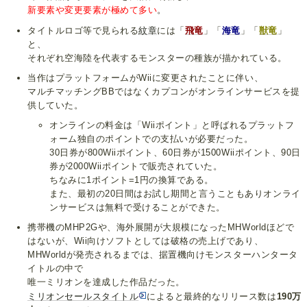
新要素や変更要素が極めて多い
。
タイトルロゴ等で見られる
紋章
には「
飛竜
」「
海竜
」「
獣竜
」
と、
それぞれ空海陸を代表するモンスターの種族が描かれている。
当作はプラットフォームがWiiに変更されたことに伴い、
マルチマッチングBBではなくカプコンがオンラインサービスを提
供していた。
オンラインの料金は「Wiiポイント」と呼ばれるプラットフ
ォーム独自のポイントでの支払いが必要だった。
30日券が800Wiiポイント、60日券が1500Wiiポイント、90日
券が2000Wiiポイントで販売されていた。
ちなみに1ポイント=1円の換算である。
また、最初の20日間はお試し期間と言うこともありオンライ
ンサービスは無料で受けることができた。
携帯機のMHP2Gや、海外展開が大規模になったMHWorldほどで
はないが、Wii向けソフトとしては破格の売上げであり、
MHWorldが発売されるまでは、据置機向けモンスターハンタータ
イトルの中で
唯一ミリオンを達成した作品だった。
ミリオンセールスタイトル
によると最終的なリリース数は
190万