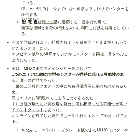
ている。
特に水中戦では、今までにない俊敏な立ち回りでハンターを
圧倒する。
じゅうりゅうしゅ
獣竜種
は陸上生活に適応する二足歩行の竜で、
頑強な後脚と自分の特性を大いに利用した技を得意としてい
る。
今まで討伐されようが捕獲されようが目を開けたまま横たわって
いたモンスターだが、
エスピナス
以降のMHFオリジナルモンスターと同様、目をつぶる
ようになった。
実は、MHXXまでのメインシリーズにおいて、
1つのエリアに3頭の大型モンスターが同時に現れる可能性のあ
る
、唯一の作品であった。
一部の二頭狩猟クエストの中にも狩猟環境不安定のものがあるた
め、
同じエリアに3頭現れてしまうことがあるのだ。
中には
逃げ場のない闘技場を舞台に同じ状況になる可能性が高い
イベントクエスト
もあった。
オンラインが終了した現在でも一部の村クエストで実現可能であ
る。
ちなみに、本作のアップグレード版であるMH3Gではターゲ