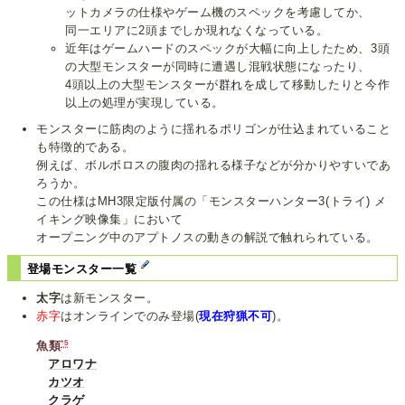
ットカメラの仕様やゲーム機のスペックを考慮してか、
同一エリアに2頭までしか現れなくなっている。
近年はゲームハードのスペックが大幅に向上したため、3頭
の大型モンスターが同時に遭遇し混戦状態になったり、
4頭以上の大型モンスターが
群れ
を成して移動したりと今作
以上の処理が実現している。
モンスターに筋肉のように揺れるポリゴンが仕込まれていること
も特徴的である。
例えば、ボルボロスの腹肉の揺れる様子などが分かりやすいであ
ろうか。
この仕様はMH3限定版付属の「モンスターハンター3(トライ) メ
イキング映像集」において
オープニング中のアプトノスの動きの解説で触れられている。
登場モンスター一覧
太字
は新モンスター。
赤字
はオンラインでのみ登場(
現在狩猟不可
)。
*5
魚類
アロワナ
カツオ
クラゲ