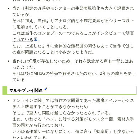
当たり判定の改善やモンスターの生態表現強化も大きく評価され
ているが、
それに加え、当作よりアナログ的な不確定要素が旧シリーズ以上
に追加されていくことになる。
これは当作のコンセプトの一つであることが
インタビューで明言
されている
。
なお、上述したように全体的な難易度の関係もあって当作ではこ
の点が問題となることは小さかったようだ。
当作にはG級が存在しないため、それを残念がる声も一部にはあ
ったようだ。
それは後にMH3Gの発売で解消されたのだが、2年もの歳月を要し
ている。
マルチプレイ関連
オンラインに関しては前作の大問題であった悪魔アイルーがシス
テム上跋扈することができなかったため、
そこまで重大な問題は起こらなかったとされている。
また、いわゆる「ハメ」に対する対策がモンスター面、素材入手
面の両方から行われており、
いわゆる作業ゲーになりにくく、俗に言う「効率厨」も少なかっ
たといわれている。