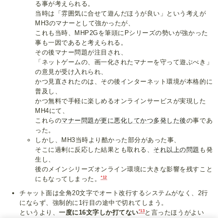
る事が考えられる。
当時は「雰囲気に合せて遊んだほうが良い」という考えが
MH3のマナーとして強かったが、
これも当時、MHP2Gを筆頭にPシリーズの勢いが強かった
事も一因であると考えられる。
その後マナー問題が注目され、
「ネットゲームの、画一化されたマナーを守って遊ぶべき」
の意見が受け入れられ、
かつ見直されたのは、その後インターネット環境が本格的に
普及し、
かつ無料で手軽に楽しめるオンラインサービスが実現した
MH4にて、
これらの
マナー問題が更に悪化してかつ多発した後
の事であ
った。
しかし、MH3当時より酷かった部分があった事、
そこに過剰に反応した結果とも取れる、
それ以上の問題
も発
生し、
後のメインシリーズオンライン環境に大きな影響を残すこと
*12
にもなってしまった。
チャット面は全角20文字でオート改行するシステムがなく、2行
にならず、強制的に1行目の途中で切れてしまう。
*13
というより、
一度に16文字しか打てない
と言ったほうがよい