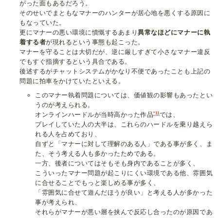
がった面もあるだろう。
そのせいでまともなマナーのハンターが居心地を悪くする原因に
もなっていた。
更にマナーの悪い環境に憤慨するあまり
異常なほどにマナーに執
着する者
が現れるという事態も起こった。
マナーを守ることは大切だが、逆に厳しすぎて小さなマナー違反
でもすぐ指摘するという具合である。
後述するがチャットシステムがかなり不便であったことも上記の
問題に拍車をかけていたといえる。
このマナー執着問題については、価値観の影響もあったとい
うのが考えられる。
*11
オンラインハードルが当時高かった作品
では、
プレイしていた人の大半は、これらのハードルを乗り越えら
れる人を占めており、
自ずと「マナーに対して理解のある人」である事が多く、ま
た、そう考える人も多かったためである。
一方、後者についてはそもそも身内であることが多く、
こういったマナー問題が起こりにくい環境である他、雰囲気
に合せることでもっと楽しめる事が多く、
「雰囲気に合せて遊んだほうが良い」と考える人が多かった
事が考えられ、
それらがマナーが悪い層を挟んで反応し合ったのが原因であ