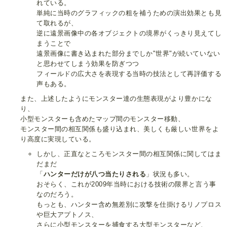
れている。
単純に当時のグラフィックの粗を補うための演出効果とも見
て取れるが、
逆に遠景画像中の各オブジェクトの境界がくっきり見えてし
まうことで
遠景画像に書き込まれた部分までしか"世界"が続いていない
と思わせてしまう効果を防ぎつつ
フィールドの広大さを表現する当時の技法として再評価する
声もある。
また、上述したようにモンスター達の生態表現がより豊かにな
り、
小型モンスターも含めたマップ間のモンスター移動、
モンスター間の相互関係も盛り込まれ、美しくも厳しい世界をよ
り高度に実現している。
しかし、正直なところモンスター間の相互関係に関してはま
だまだ
「
ハンターだけが八つ当たりされる
」状況も多い。
おそらく、これが2009年当時における技術の限界と言う事
なのだろう。
もっとも、ハンター含め無差別に攻撃を仕掛けるリノプロス
や巨大アプトノス、
さらに小型モンスターを捕食する大型モンスターなど、