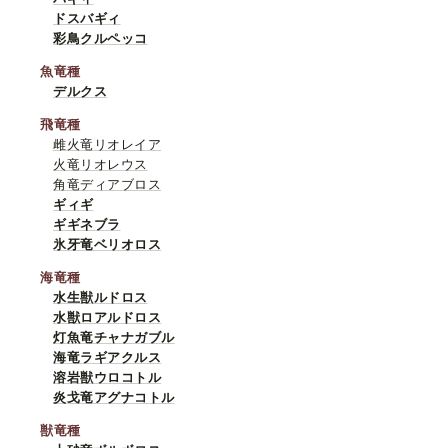
ドスバギィ
彩鳥クルペッコ
魚竜種
デルクス
飛竜種
雌火竜リオレイア
火竜リオレウス
角竜ディアブロス
ギィギ
ギギネブラ
氷牙竜ベリオロス
海竜種
水生獣ルドロス
水獣ロアルドロス
灯魚竜チャナガブル
海竜ラギアクルス
溶岩獣ウロコトル
炎戈竜アグナコトル
獣竜種