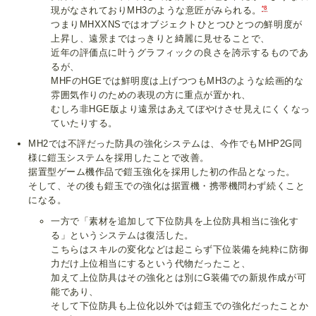
*8
現がなされておりMH3のような意匠がみられる。
つまりMHXXNSではオブジェクトひとつひとつの鮮明度が
上昇し、遠景まではっきりと綺麗に見せることで、
近年の評価点に叶うグラフィックの良さを誇示するものであ
るが、
MHFのHGEでは鮮明度は上げつつもMH3のような絵画的な
雰囲気作りのための表現の方に重点が置かれ、
むしろ非HGE版より遠景はあえてぼやけさせ見えにくくなっ
ていたりする。
MH2では不評だった防具の強化システムは、今作でもMHP2G同
様に鎧玉システムを採用したことで改善。
据置型ゲーム機作品で鎧玉強化を採用した初の作品となった。
そして、その後も鎧玉での強化は据置機・携帯機問わず続くこと
になる。
一方で「素材を追加して下位防具を上位防具相当に強化す
る」というシステムは復活した。
こちらはスキルの変化などは起こらず下位装備を純粋に防御
力だけ上位相当にするという代物だったこと、
加えて上位防具はその強化とは別にG装備での新規作成が可
能であり、
そして下位防具も上位化以外では鎧玉での強化だったことか