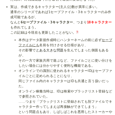
実は、作成できるキャラクター(主人公)数が異常に多い。
通常のシリーズであれば1セーブファイル・3キャラクターのみ作
成可能であるが、
なんと
6セーブファイル・3キャラクター
、つまり
18キャラクター
も作れてしまう。
*3
この記録は今現在も更新したことがない。
本作はデータ新規作成時にハンターネームの前に必ず
セーブ
ファイルにも
名前を付けさせる仕様があり、
その影響で
とある大きな問題
を生んでしまった側面もある
が、
その一方で家族共用で遊ぶなど、ファイルごとに使い分けを
したい場合には分かりやすく便利な機能である。
オンラインでの識別に使われるキャラクターIDはセーブファ
イルごとに定められることになり、
同じファイル内のキャラクターはIDも共通と言う扱いだっ
た。
オンライン稼働当時は、IDは検索やブラックリスト登録など
で参照されていた。
……つまり「ブラックリストに登録されても別ファイルでキ
ャラクター作ってしまえば再接触ができてしまう」
という問題点もあり、しばしばこれを悪用したストーカーや