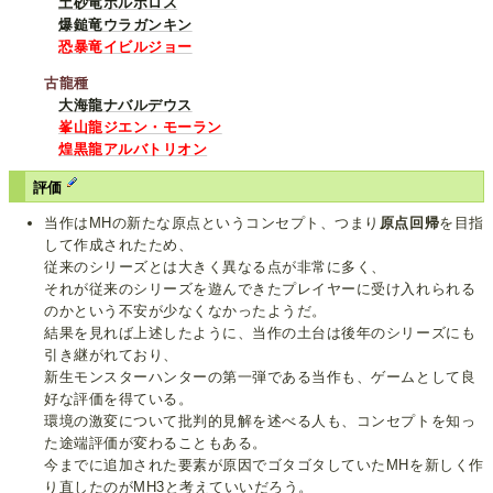
土砂竜ボルボロス
爆鎚竜ウラガンキン
恐暴竜イビルジョー
古龍種
大海龍ナバルデウス
峯山龍ジエン・モーラン
煌黒龍アルバトリオン
評価
当作はMHの新たな原点というコンセプト、つまり
原点回帰
を目指
して作成されたため、
従来のシリーズとは大きく異なる点が非常に多く、
それが従来のシリーズを遊んできたプレイヤーに受け入れられる
のかという不安が少なくなかったようだ。
結果を見れば上述したように、当作の土台は後年のシリーズにも
引き継がれており、
新生モンスターハンターの第一弾である当作も、ゲームとして良
好な評価を得ている。
環境の激変について批判的見解を述べる人も、コンセプトを知っ
た途端評価が変わることもある。
今までに追加された要素が原因でゴタゴタしていたMHを新しく作
り直したのがMH3と考えていいだろう。