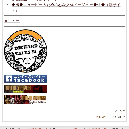
◆出◆ニュービーのための忍殺文体ドージョー◆張◆（別サイ
ト）
メニュー
T.
?
Y.
?
NOW.
?
TOTAL.
?