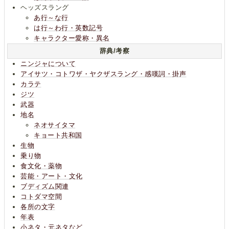
ヘッズスラング
あ行～な行
は行～わ行・英数記号
キャラクター愛称・異名
辞典/考察
ニンジャについて
アイサツ・コトワザ・ヤクザスラング・感嘆詞・掛声
カラテ
ジツ
武器
地名
ネオサイタマ
キョート共和国
生物
乗り物
食文化・薬物
芸能・アート・文化
ブディズム関連
コトダマ空間
各所の文字
年表
小ネタ・元ネタなど