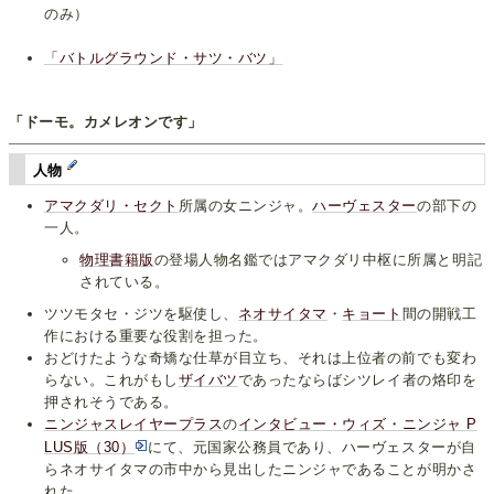
のみ）
「バトルグラウンド・サツ・バツ」
「ドーモ。カメレオンです」
人物
アマクダリ・セクト
所属の女ニンジャ。
ハーヴェスター
の部下の
一人。
物理書籍版
の登場人物名鑑ではアマクダリ中枢に所属と明記
されている。
ツツモタセ・ジツを駆使し、
ネオサイタマ
・
キョート
間の開戦工
作における重要な役割を担った。
おどけたような奇矯な仕草が目立ち、それは上位者の前でも変わ
らない。これがもし
ザイバツ
であったならばシツレイ者の烙印を
押されそうである。
ニンジャスレイヤープラス
の
インタビュー・ウィズ・ニンジャ P
LUS版（30）
にて、元国家公務員であり、ハーヴェスターが自
らネオサイタマの市中から見出したニンジャであることが明かさ
れた。