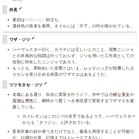
外見
素顔は
特徴のない
顔立ち。
濃緑色の装束を着用。ネイルには「天下」の印が描かれている。
ワザ・ジツ
ハーヴェスター曰く、カラテには乏しいとのこと。実際ニンジャ
との本格的な戦闘は行っておらず、ジツを用いた工作員としての
役割に特化したニンジャであろう。
もっとも、牽制めいた攻撃とはいえ、
レッドハッグ
が投擲した
ス
リケン
を受け止める程度のワザマエはあるようだ。
ツツモタセ・ジツ
名鑑にある通り、自在に変装を行うジツ。作中では
小柄な美女
や
屈強な男性
に、瞬時かつ驚くべき再現度で変装するワザマエを披
露している。
カメレオンはこのジツの名手であるようで、ハーヴェスター
からも「タツジン」と評されている。
変装対象の顔や体つきだけでなく、服装も再現することが可能だ
が、口調や仕草、記憶まではトレースできない。