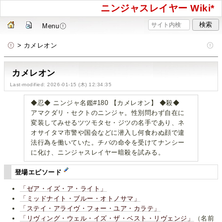
ニンジャスレイヤー Wiki*
Menu
> カメレオン
カメレオン
Last-modified: 2026-01-15 (木) 12:34:35
◆忍◆ ニンジャ名鑑#180 【カメレオン】 ◆殺◆
アマクダリ・セクトのニンジャ。性別問わず自在に
変装してみせるツツモタセ・ジツの名手であり、ネ
オサイタマ市警や国会などに潜入し何食わぬ顔で違
法行為を働いていた。チバの命令を受けてナンシー
に化け、ニンジャスレイヤー暗殺を試みる。
登場エピソード
「ゼア・イズ・ア・ライト」
「ミッドナイト・ブルー・オトノサマ」
「ステイ・アライヴ・フォー・ユア・カラテ」
「リヴィング・ウェル・イズ・ザ・ベスト・リヴェンジ」
（名前