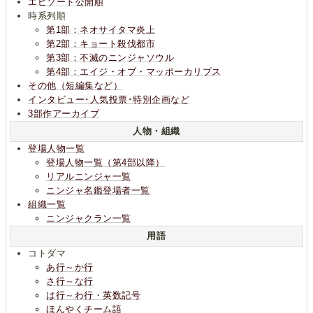
エピソード公開順
時系列順
第1部：ネオサイタマ炎上
第2部：キョート殺伐都市
第3部：不滅のニンジャソウル
第4部：エイジ・オブ・マッポーカリプス
その他（短編集など）
インタビュー･人気投票･特別企画など
3部作アーカイブ
人物・組織
登場人物一覧
登場人物一覧（第4部以降）
リアルニンジャ一覧
ニンジャ名鑑登場者一覧
組織一覧
ニンジャクラン一覧
用語
コトダマ
あ行～か行
さ行～な行
は行～わ行・英数記号
ほんやくチーム語