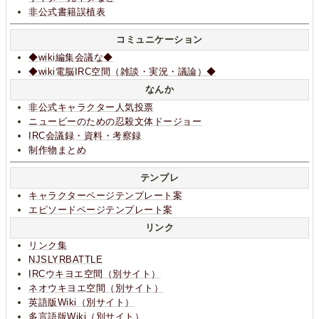
非公式書籍誤植表
コミュニケーション
◆wiki編集会議な◆
◆wiki電脳IRC空間（雑談・実況・議論）◆
なんか
非公式キャラクター人気投票
ニュービーのための忍殺文体ドージョー
IRC会議録・資料・考察録
制作物まとめ
テンプレ
キャラクターページテンプレート案
エピソードページテンプレート案
リンク
リンク集
NJSLYRBATTLE
IRCウキヨエ空間（別サイト）
ネオウキヨエ空間（別サイト）
英語版Wiki（別サイト）
多言語版Wiki（別サイト）