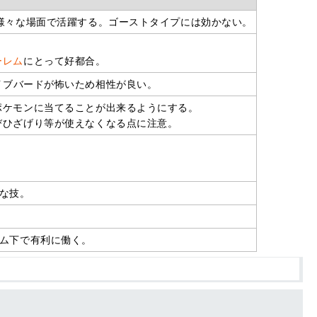
様々な場面で活躍する。ゴーストタイプには効かない。
ーレム
にとって好都合。
イブバードが怖いため相性が良い。
ポケモンに当てることが出来るようにする。
びひざげり等が使えなくなる点に注意。
な技。
ーム下で有利に働く。