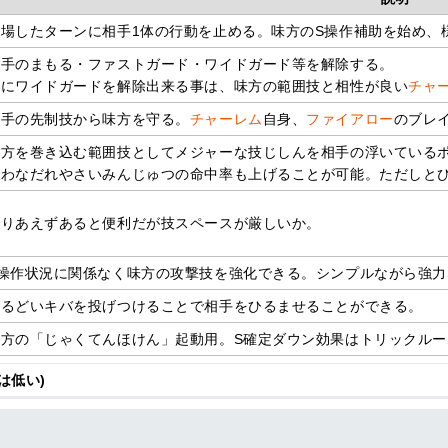
登場したターンに相手1体の行動を止める。味方のS操作補助を始め、
相手のまもる・ファストガード・ワイドガード等を解除する。
特にワイドガードを解除出来る事は、味方の範囲技と相性が良い
チャ
相手の先制技から味方を守る。
チャーレム
自身、
ファイアロー
のブレ
味方を巻き込む範囲技としてメジャーな技じしんを相手の浮いている
いわなだれやさいみんじゅつの命中率も上げることが可能。ただしと
とりあえずあると便利だが技スペースが厳しいか。
S操作状況に関係なく味方の攻撃技を強化できる。シンプルながら強力
するどいキバを投げつけることで相手をひるませることができる。
味方の「じゃくてんほけん」起動用。S確定ダウン効果はトリックル
は低い)