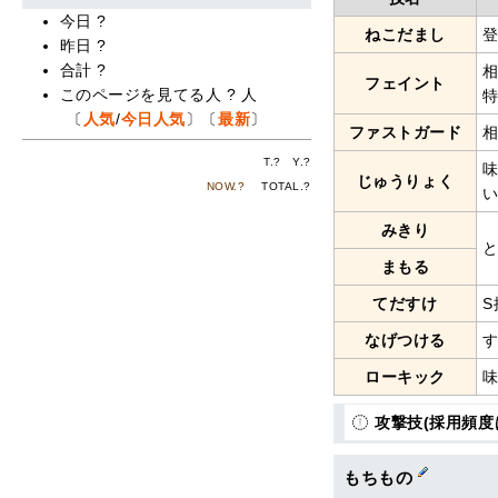
今日
?
ねこだまし
昨日
?
合計
?
フェイント
このページを見てる人
?
人
〔
人気
/
今日人気
〕〔
最新
〕
ファストガード
T.
?
Y.
?
じゅうりょく
NOW.
?
TOTAL.
?
みきり
まもる
てだすけ
なげつける
ローキック
攻撃技(採用頻度
もちもの