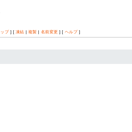
*
アップ
] [
凍結
|
複製
|
名前変更
] [
ヘルプ
]