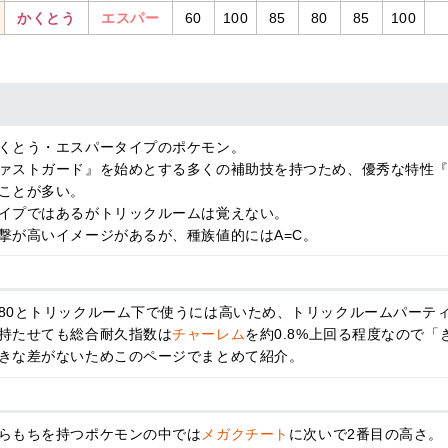
かくとう
エスパー
60
100
85
80
85
100
くとう・エスパータイプのポケモン。
ァストガード』を始めとする多くの補助技を持つため、優秀な特性
ことが多い。
イプではあるがトリックルームは覚えない。
撃が高いイメージがあるが、種族値的にはA=C。
80とトリックルーム下で使うには高いため、トリックルームパーテ
持たせても総合耐久指数は
チャーレム
を約0.8%上回る程度なので
きな差がないためこのページでまとめて紹介。
らもちを持つポケモンの中では
メガクチート
に次いで2番目の高さ。