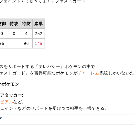
フェイント / じゅうりょく / ファストガード
防御
特攻
特防
素早
0
0
4
252
95
-
96
145
スをサポートする『テレパシー』ポケモンの中で
ァストガード』を習得可能なポケモンが
チャーレム
系統しかいない
いポケモン
アタッカー:
ルビアル
など。
フェイントなどのサポートを受けつつ相手を一掃できる。