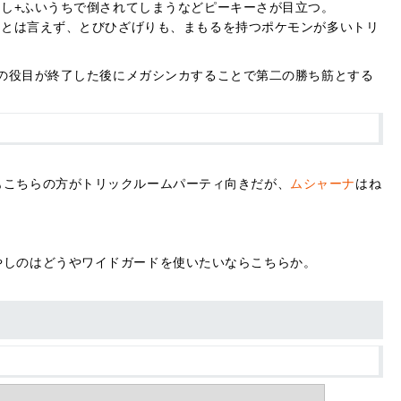
まし+ふいうちで倒されてしまうなどピーキーさが目立つ。
利とは言えず、とびひざげりも、まもるを持つポケモンが多いトリ
の役目が終了した後にメガシンカすることで第二の勝ち筋とする
もこちらの方がトリックルームパーティ向きだが、
ムシャーナ
はね
やしのはどうやワイドガードを使いたいならこちらか。