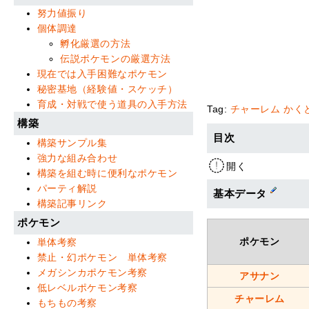
努力値振り
個体調達
孵化厳選の方法
伝説ポケモンの厳選方法
現在では入手困難なポケモン
秘密基地（経験値・スケッチ）
育成・対戦で使う道具の入手方法
Tag:
チャーレム
かく
構築
目次
構築サンプル集
強力な組み合わせ
開く
構築を組む時に便利なポケモン
パーティ解説
基本データ
構築記事リンク
ポケモン
ポケモン
単体考察
禁止・幻ポケモン 単体考察
メガシンカポケモン考察
アサナン
低レベルポケモン考察
チャーレム
もちもの考察