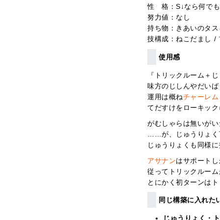
性 格：S↓なら何で
努力値：なし
持ち物：きあいのタス
技構成：ねこだまし / 
使用感
『トリックルーム＋じ
味方のじしんやだいば
運用は概ね
チャーレム
てだすけをローキック
がむしゃらは無いがい
……が、じゅうりょく
じゅうりょくも同様に
アサナン
はサポートし
従ってトリックルーム
とにかく初ターンはト
同じ構築に入れた
じゅうりょく・ト