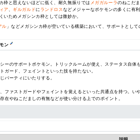
カ枠と思えないほどに低く、耐久無振りでは
メガガルーラ
のねこだ
ィア
、
ギルガルド
に
ランドロス
などメジャーなポケモンの多くに有
くいためメガシンカ枠としては微妙か。
アル
」などメガシンカ枠が空いている構築において、サポートとして
ケモン
パシーのサポートポケモン。トリックルームが使え、ステータス自体
ストガード、フェイントといった技を持たない。
同じパーティにいたりする。
ち、ファストガードやフェイントを覚えるといった共通点を持つ。い
の存在やねこだましの有無などが使い分ける上でのポイント。
説明