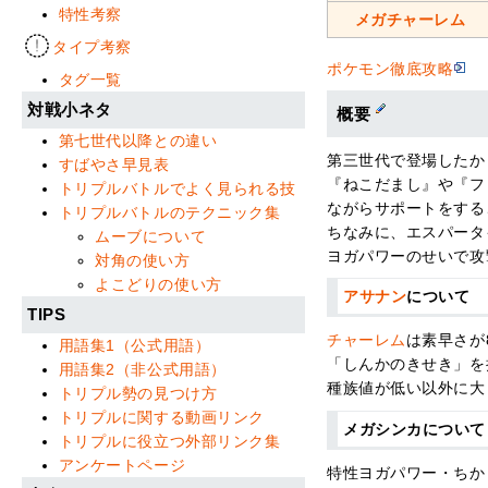
特性考察
メガチャーレム
タイプ考察
ポケモン徹底攻略
タグ一覧
対戦小ネタ
概要
第七世代以降との違い
第三世代で登場したか
すばやさ早見表
『ねこだまし』や『フ
トリプルバトルでよく見られる技
ながらサポートをする
トリプルバトルのテクニック集
ちなみに、エスパータ
ムーブについて
ヨガパワーのせいで攻
対角の使い方
よこどりの使い方
アサナン
について
TIPS
チャーレム
は素早さが
用語集1（公式用語）
「しんかのきせき」を
用語集2（非公式用語）
種族値が低い以外に大
トリプル勢の見つけ方
トリプルに関する動画リンク
メガシンカについて
トリプルに役立つ外部リンク集
アンケートページ
特性ヨガパワー・ちか