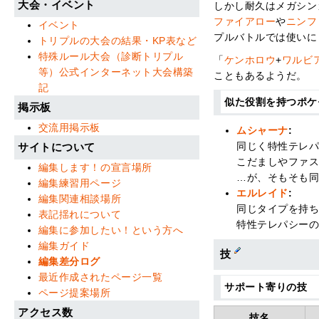
大会・イベント
しかし耐久はメガシン
ファイアロー
や
ニンフ
イベント
プルバトルでは使いに
トリプルの大会の結果・KP表など
特殊ルール大会（診断トリプル
「
ケンホロウ
+
ワルビ
等）公式インターネット大会構築
こともあるようだ。
記
似た役割を持つポ
掲示板
交流用掲示板
ムシャーナ
:
同じく特性テレ
サイトについて
こだましやファ
編集します！の宣言場所
…が、そもそも
編集練習用ページ
エルレイド
:
編集関連相談場所
同じタイプを持
表記揺れについて
特性テレパシー
編集に参加したい！という方へ
編集ガイド
技
編集差分ログ
最近作成されたページ一覧
サポート寄りの技
ページ提案場所
アクセス数
技名