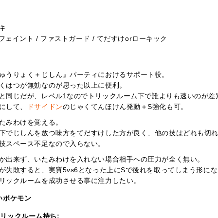
も
キ
フェイント / ファストガード / てだすけorローキック
ゅうりょく＋じしん』パーティにおけるサポート役。
くはつが無効なのが思った以上に便利。
と同じだが、レベル1なのでトリックルーム下で誰よりも速いのが差
にして、
ドサイドン
のじゃくてんほけん発動＋S強化も可。
たみわけを覚える。
下でじしんを放つ味方をてだすけした方が良く、他の技はどれも切
技スペース不足なので入らない。
か出来ず、いたみわけを入れない場合相手への圧力が全く無い。
が失敗すると、実質5vs6となった上にSで後れを取ってしまう形に
リックルームを成功させる事に注力したい。
いポケモン
リックルーム持ち: