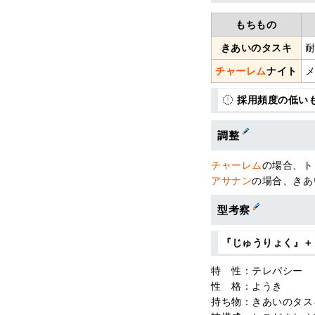
もちもの
きあいのタスキ
チャーレム
ナイト
採用頻度の低い
調整
チャーレム
の場合、ト
アサナン
の場合、きあ
型考察
『じゅうりょく』＋
特 性：テレパシー
性 格：ようき
持ち物：きあいのタス