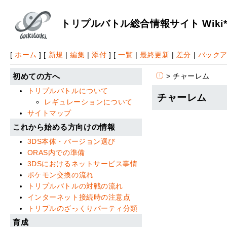
トリプルバトル総合情報サイト Wiki
[
ホーム
] [
新規
|
編集
|
添付
] [
一覧
|
最終更新
|
差分
|
バック
> チャーレム
初めての方へ
トリプルバトルについて
チャーレム
レギュレーションについて
サイトマップ
これから始める方向けの情報
3DS本体・バージョン選び
ORAS内での準備
3DSにおけるネットサービス事情
ポケモン交換の流れ
トリプルバトルの対戦の流れ
インターネット接続時の注意点
トリプルのざっくりパーティ分類
育成