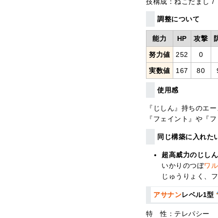
技構成：ねこだまし / 
調整について
能力
HP
攻撃
努力値
252
0
実数値
167
80
使用感
『じしん』持ちのエー
『フェイント』や『フ
同じ構築に入れた
超高威力のじしん
いかりのつぼ
ワ
じゅうりょく、
アサナン
レベル1型
特 性：テレパシー