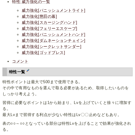
特性:威力強化の一覧
威力強化[パニッシュメントライト]
威力強化[懲罰の幕]
威力強化[スカージングハンド]
威力強化[フェリーエスケープ]
威力強化[パニッシュメントハンド]
威力強化[ダムネーションチェイン]
威力強化[シークレットサンダー]
威力強化[ゴッドブレス]
コメント
特性一覧
特性ポイントは最大で500まで使用できる。
その中で有用なものを選んで取る必要があるため、取得したいものを
しっかり考えよう。
習得に必要なポイントは1から始まり、Lvを上げていくと徐々に増加す
る。
最大Lvまで習得する利点が少ない特性はLv〇〇止めなどもあり。
表の○○～○○となっている部分は特性Lvを上げることで効果が強化され
る。