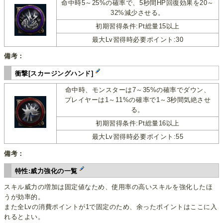
命中時5～25%の確率で、5秒間HP回復効果を20～
32%減少させる。
初期習得条件:Pt総量15以上
最大Lv習得時必要ポイント:30
備考：
衝撃[スカージングハンド]
命中時、モンスターは7～35%の確率でダウン、
プレイヤーは1～11%の確率で1～3秒間気絶させ
る。
初期習得条件:Pt総量16以上
最大Lv習得時必要ポイント:55
備考：
特性:威力強化の一覧
スキル威力の増加は固定値なため、使用率の高いスキルを強化したほ
うが効率的。
また全Lvの消費ポイントが1で固定のため、余ったポイントはここに入
れるとよい。