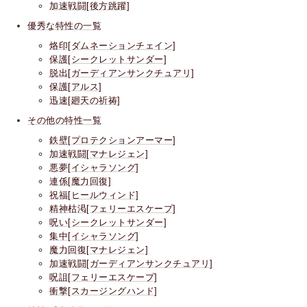
加速戦闘[後方跳躍]
優秀な特性の一覧
烙印[ダムネーションチェイン]
保護[シークレットサンダー]
脱出[ガーディアンサンクチュアリ]
保護[アルス]
迅速[廻天の祈祷]
その他の特性一覧
鉄壁[プロテクションアーマー]
加速戦闘[マナレジェン]
悪夢[イシャラソング]
連係[魔力回復]
祝福[ヒールウィンド]
精神枯渇[フェリーエスケープ]
呪い[シークレットサンダー]
集中[イシャラソング]
魔力回復[マナレジェン]
加速戦闘[ガーディアンサンクチュアリ]
呪詛[フェリーエスケープ]
衝撃[スカージングハンド]