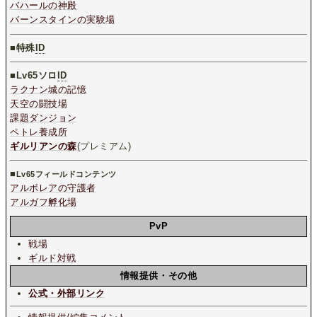
バハールの神殿
バーンスタインの実験場
■特殊
ID
■
Lv65ソロ
ID
ラクナン城の記憶
天空の闘技場
課題ダンジョン
ペトレ養成所
ギルリアンの森
(プレミアム)
■
Lv65フィールドコンテンツ
アルボレアの守護者
アルガフ孵化場
PvP
戦場
ギルド対戦
情報提供・その他
公式・外部リンク