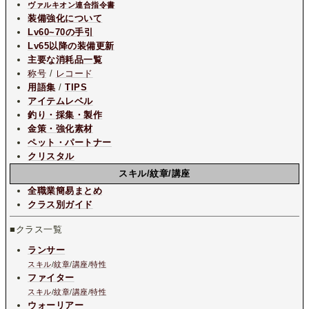
ヴァルキオン連合指令書
装備強化について
Lv60~70の手引
Lv65以降の装備更新
主要な消耗品一覧
称号
/
レコード
用語集
/
TIPS
アイテムレベル
釣り・採集・製作
金策・強化素材
ペット・パートナー
クリスタル
スキル/紋章/講座
全職業簡易まとめ
クラス別ガイド
■クラス一覧
ランサー
スキル
/
紋章
/
講座
/
特性
ファイター
スキル
/
紋章
/
講座
/
特性
ウォーリアー