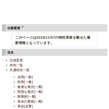
仕様変更
このページは2018/11/07の特性実装を載せた最
新情報となっています。
目次
仕様変更
特性一覧
共通特性一覧
攻勢[一般]
防勢[一般]
敏捷な復活[一般]
堅固な復活[一般]
騎乗術[一般]
致命の教戒[一般]
再起[反撃]