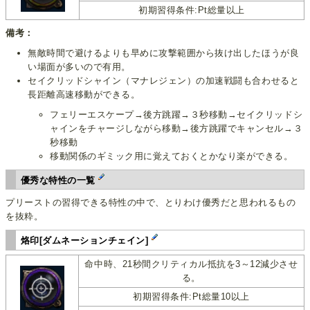
初期習得条件:Pt総量以上
備考：
無敵時間で避けるよりも早めに攻撃範囲から抜け出したほうが良
い場面が多いので有用。
セイクリッドシャイン（マナレジェン）の加速戦闘も合わせると
長距離高速移動ができる。
フェリーエスケープ→後方跳躍→３秒移動→セイクリッドシ
ャインをチャージしながら移動→後方跳躍でキャンセル→３
秒移動
移動関係のギミック用に覚えておくとかなり楽ができる。
優秀な特性の一覧
プリーストの習得できる特性の中で、とりわけ優秀だと思われるもの
を抜粋。
烙印[ダムネーションチェイン]
命中時、21秒間クリティカル抵抗を3～12減少させ
る。
初期習得条件:Pt総量10以上