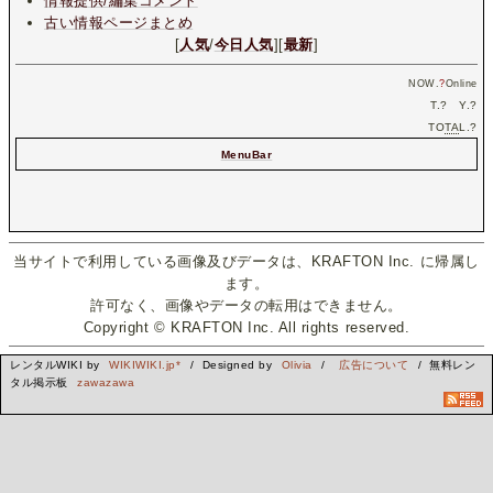
情報提供/編集コメント
古い情報ページまとめ
[
人気
/
今日人気
][
最新
]
NOW.
?
Online
T.
?
Y.
?
TO
TA
L.
?
MenuBar
当サイトで利用している画像及びデータは、KRAFTON Inc. に帰属し
ます。
許可なく、画像やデータの転用はできません。
Copyright © KRAFTON Inc. All rights reserved.
レンタルWIKI by
WIKIWIKI.jp*
/ Designed by
Olivia
/
広告について
/ 無料レン
タル掲示板
zawazawa