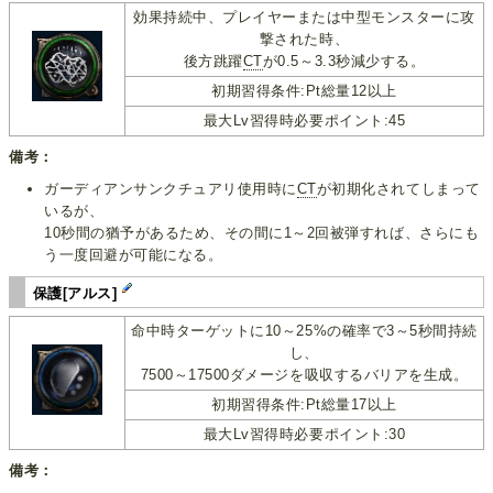
効果持続中、プレイヤーまたは中型モンスターに攻
撃された時、
後方跳躍
CT
が0.5～3.3秒減少する。
初期習得条件:Pt総量12以上
最大Lv習得時必要ポイント:45
備考：
ガーディアンサンクチュアリ使用時に
CT
が初期化されてしまって
いるが、
10秒間の猶予があるため、その間に1～2回被弾すれば、さらにも
う一度回避が可能になる。
保護[アルス]
命中時ターゲットに10～25%の確率で3～5秒間持続
し、
7500～17500ダメージを吸収するバリアを生成。
初期習得条件:Pt総量17以上
最大Lv習得時必要ポイント:30
備考：