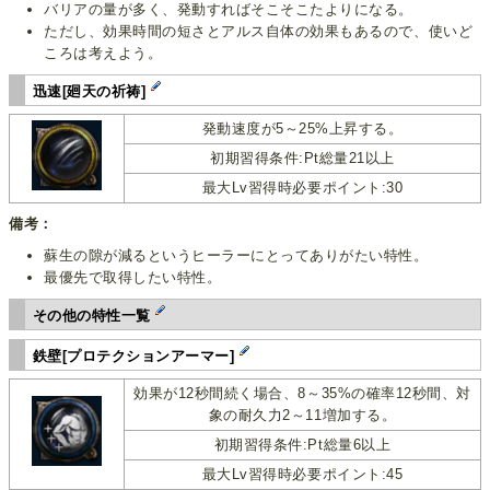
バリアの量が多く、発動すればそこそこたよりになる。
ただし、効果時間の短さとアルス自体の効果もあるので、使いど
ころは考えよう。
迅速[廻天の祈祷]
発動速度が5～25%上昇する。
初期習得条件:Pt総量21以上
最大Lv習得時必要ポイント:30
備考：
蘇生の隙が減るというヒーラーにとってありがたい特性。
最優先で取得したい特性。
その他の特性一覧
鉄壁[プロテクションアーマー]
効果が12秒間続く場合、8～35%の確率12秒間、対
象の耐久力2～11増加する。
初期習得条件:Pt総量6以上
最大Lv習得時必要ポイント:45