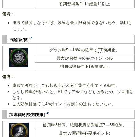
初期習得条件:Pt総量11以上
備考：
連続で被弾しなければ、効果を最大限発揮できないため、活用し
にくい。
再起[反撃]
ダウン時5～19%の確率で
CT
初期化。
最大Lv習得時必要ポイント:45
初期習得条件:Pt総量4以上
備考：
連続でダウンしても起き上がれる可能性が出てくる特性。
しかし確率が低いのと、
PT
ではアルスなどもあるため、ソロ用と
なる。
この効果目当てに45ポイントも割くのはもったいない。
加速戦闘[後方跳躍]
使用時3秒間、戦闘状態移動速度7～35増加。
最大Lv習得時必要ポイント: