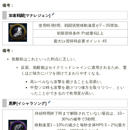
備考：
加速戦闘[マナレジェン]
使用時3秒間、戦闘状態移動速度が7～35増加。
初期習得条件:Pt総量6以上
最大Lv習得時必要ポイント:45
備考：
覚醒前はこれといった利点に乏しい。
反面、覚醒後はセイクリッドシャインに適用されるため、驚
くほど味方にバフを掛けてまわりやすくなる。
高レベルなら攻撃を避けることも容易い。
中型ソロ時も攻撃を避けつつ後方を取りつつ～、とい
ったことができるので有用度が高い。
悪夢[イシャラソング]
持続時間終了時まで解除されていない場合は、10～
30%の確率で3秒間、
移動速度1～10%の減少と毎秒全体HP0.5～2%(最大