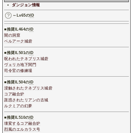
ダンジョン情報
～Lv65の
ID
■推奨IL464の
ID
闇の洞窟
ベルアーク城砦
■推奨IL501の
ID
呪われたテネブリス城砦
ヴェリカ地下関門
司令官の修練場
■推奨IL504の
ID
浸触されたテネブリス城砦
コア融合炉
誑惑されたリアンの古城
ルクミアの幻夢
■推奨IL510の
ID
壊変するコア融合炉
烈風のエルカラス号