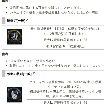
備考：
復活直後に死亡する可能性を減らすことができる。
Lvを上げても被ダメ減少率は変化しないため、Lv1止めも有効。
騎乗術[一般]
乗り物搭乗時5～11秒間、移動速度が20増加しま
す。5分間の
CT
が存在します。
最大Lv習得時必要ポイント:25
初期習得条件:Pt総量9以上
備考：
CT
が長いわりに、効果が小さい。
取得しなくても、全く困らない特性なので、気にしなくてよい。
致命の教戒[一般]
クリティカル攻撃被弾時、30～50%の確率で5秒間
クリティカル抵抗上昇。
初回被弾時15～48上昇し、追加被弾時5～6ずつ増
加。最大30～90まで上昇。
最大Lv習得時必要ポイント:45