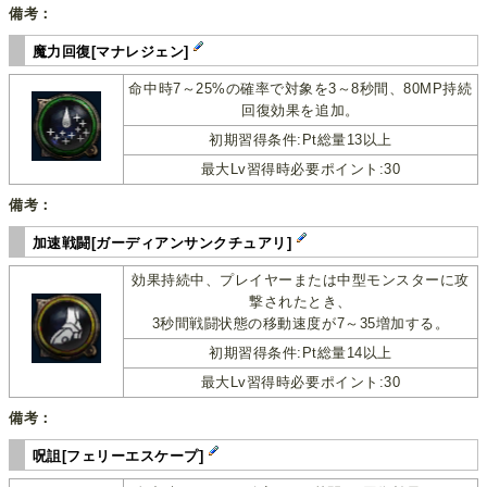
備考：
魔力回復[マナレジェン]
命中時7～25%の確率で対象を3～8秒間、80MP持続
回復効果を追加。
初期習得条件:Pt総量13以上
最大Lv習得時必要ポイント:30
備考：
加速戦闘[ガーディアンサンクチュアリ]
効果持続中、プレイヤーまたは中型モンスターに攻
撃されたとき、
3秒間戦闘状態の移動速度が7～35増加する。
初期習得条件:Pt総量14以上
最大Lv習得時必要ポイント:30
備考：
呪詛[フェリーエスケープ]