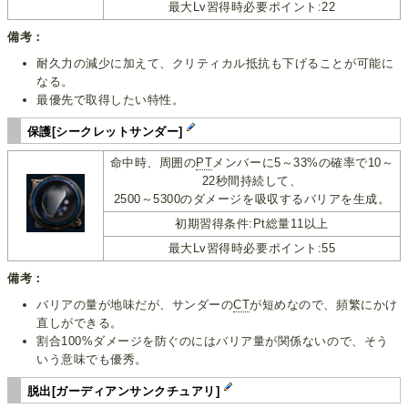
最大Lv習得時必要ポイント:22
備考：
耐久力の減少に加えて、クリティカル抵抗も下げることが可能に
なる。
最優先で取得したい特性。
保護[シークレットサンダー]
命中時、周囲の
PT
メンバーに5～33%の確率で10～
22秒間持続して、
2500～5300のダメージを吸収するバリアを生成。
初期習得条件:Pt総量11以上
最大Lv習得時必要ポイント:55
備考：
バリアの量が地味だが、サンダーの
CT
が短めなので、頻繁にかけ
直しができる。
割合100%ダメージを防ぐのにはバリア量が関係ないので、そう
いう意味でも優秀。
脱出[ガーディアンサンクチュアリ]