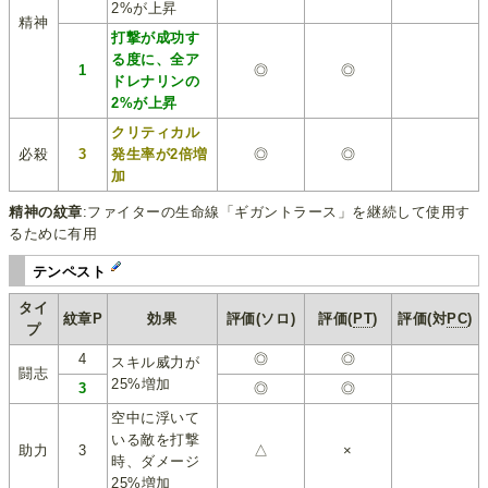
2%が上昇
精神
打撃が成功す
る度に、全ア
1
◎
◎
ドレナリンの
2%が上昇
クリティカル
必殺
3
発生率が2倍増
◎
◎
加
精神の紋章
:ファイターの生命線「ギガントラース」を継続して使用す
るために有用
テンペスト
タイ
紋章P
効果
評価(ソロ)
評価(
PT
)
評価(対
PC
)
プ
4
◎
◎
スキル威力が
闘志
25%増加
3
◎
◎
空中に浮いて
いる敵を打撃
助力
3
△
×
時、ダメージ
25%増加