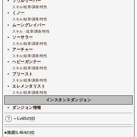
ソウルリーパー
スキル
/
紋章
/
講座
/
特性
くノ一
スキル
/
紋章
/
講座
/
特性
ムーングレイバー
スキル・紋章
/
講座
/
特性
ソーサラー
スキル
/
紋章
/
講座
/
特性
アーチャー
スキル
/
紋章
/
講座
/
特性
ヘビーガンナー
スキル
/
紋章
/
講座
/
特性
プリースト
スキル
/
紋章
/
講座
/
特性
エレメンタリスト
スキル
/
紋章
/
講座
/
特性
インスタンスダンジョン
ダンジョン情報
～Lv65の
ID
■推奨IL464の
ID