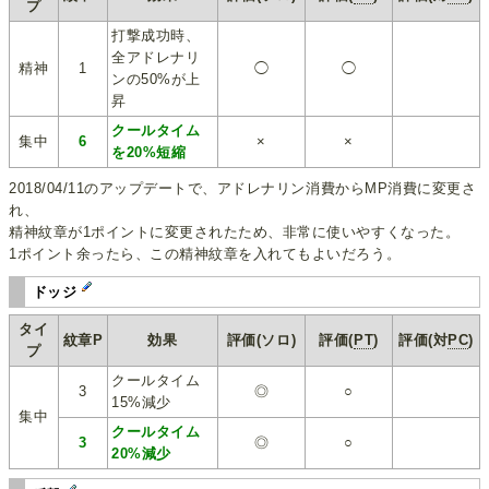
プ
打撃成功時、
全アドレナリ
精神
1
◯
◯
ンの50%が上
昇
クールタイム
集中
6
×
×
を20%短縮
2018/04/11のアップデートで、アドレナリン消費からMP消費に変更さ
れ、
精神紋章が1ポイントに変更されたため、非常に使いやすくなった。
1ポイント余ったら、この精神紋章を入れてもよいだろう。
ドッジ
タイ
紋章P
効果
評価(ソロ)
評価(
PT
)
評価(対
PC
)
プ
クールタイム
3
◎
○
15%減少
集中
クールタイム
3
◎
○
20%減少