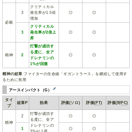
クリティカル
3
発生率が1.5倍
◎
◎
増加
必殺
クリティカル
3
発生率が2倍上
◎
◎
昇
打撃が成功す
る度に、全ア
精神
2
◎
◎
ドレナリンの
1%が回復
精神の紋章
:ファイターの生命線「ギガントラース」を継続して使用す
るために有用
アースインパクト（G）
タイ
紋章P
効果
評価(ソロ)
評価(
PT
)
評価(対
PC
)
プ
打撃が成功す
2
◎
◎
る度に、全ア
精神
ドレナリンの
1
◎
◎
3%が上昇