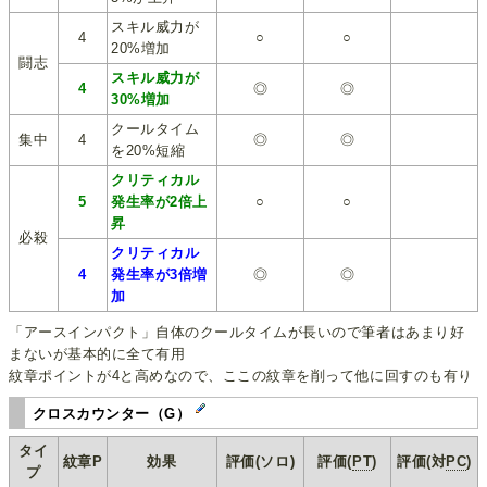
スキル威力が
4
○
○
20%増加
闘志
スキル威力が
4
◎
◎
30%増加
クールタイム
集中
4
◎
◎
を20%短縮
クリティカル
5
発生率が2倍上
○
○
昇
必殺
クリティカル
4
発生率が3倍増
◎
◎
加
「アースインパクト」自体のクールタイムが長いので筆者はあまり好
まないが基本的に全て有用
紋章ポイントが4と高めなので、ここの紋章を削って他に回すのも有り
クロスカウンター（G）
タイ
紋章P
効果
評価(ソロ)
評価(
PT
)
評価(対
PC
)
プ