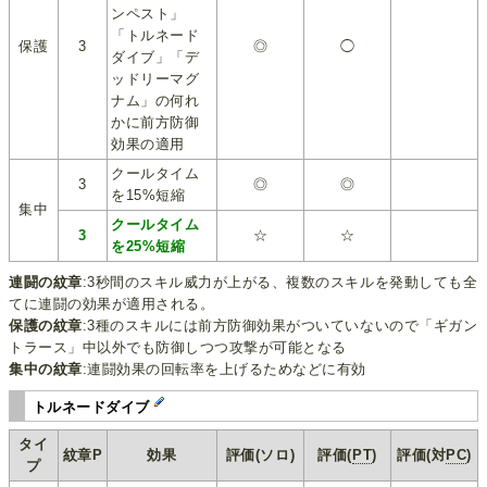
ンペスト」
「トルネード
保護
3
◎
◯
ダイブ」「デ
ッドリーマグ
ナム」の何れ
かに前方防御
効果の適用
クールタイム
3
◎
◎
を15%短縮
集中
クールタイム
3
☆
☆
を25%短縮
連闘の紋章
:3秒間のスキル威力が上がる、複数のスキルを発動しても全
てに連闘の効果が適用される。
保護の紋章
:3種のスキルには前方防御効果がついていないので「ギガン
トラース」中以外でも防御しつつ攻撃が可能となる
集中の紋章
:連闘効果の回転率を上げるためなどに有効
トルネードダイブ
タイ
紋章P
効果
評価(ソロ)
評価(
PT
)
評価(対
PC
)
プ