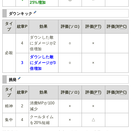
25%増加
ダウンキック
タイ
紋章P
効果
評価(ソロ)
評価(
PT
)
評価(対
PC
)
プ
ダウンした敵
4
にダメージが2
○
×
倍増加
必殺
ダウンした敵
3
にダメージが3
○
×
倍増加
挑発
タイ
紋章P
効果
評価(ソロ)
評価(
PT
)
評価(対
PC
)
プ
消費MPが100
精神
2
×
×
減少
クールタイム
集中
4
×
△
を20%短縮