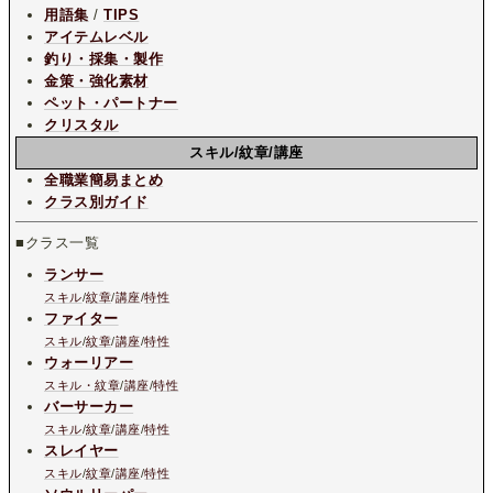
用語集
/
TIPS
アイテムレベル
釣り・採集・製作
金策・強化素材
ペット・パートナー
クリスタル
スキル/紋章/講座
全職業簡易まとめ
クラス別ガイド
■クラス一覧
ランサー
スキル
/
紋章
/
講座
/
特性
ファイター
スキル
/
紋章
/
講座
/
特性
ウォーリアー
スキル・紋章
/
講座
/
特性
バーサーカー
スキル
/
紋章
/
講座
/
特性
スレイヤー
スキル
/
紋章
/
講座
/
特性