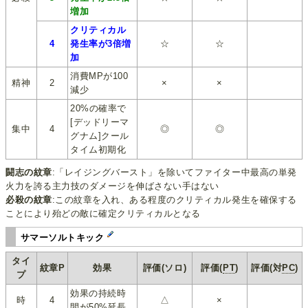
増加
クリティカル
4
発生率が3倍増
☆
☆
加
消費MPが100
精神
2
×
×
減少
20%の確率で
[デッドリーマ
集中
4
◎
◎
グナム]クール
タイム初期化
闘志の紋章
:「レイジングバースト」を除いてファイター中最高の単発
火力を誇る主力技のダメージを伸ばさない手はない
必殺の紋章
:この紋章を入れ、ある程度のクリティカル発生を確保する
ことにより殆どの敵に確定クリティカルとなる
サマーソルトキック
タイ
紋章P
効果
評価(ソロ)
評価(
PT
)
評価(対
PC
)
プ
効果の持続時
時
4
△
×
間が50%延長