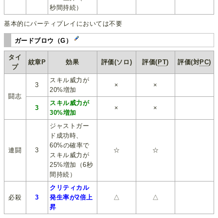
秒間持続）
基本的にパーティプレイにおいては不要
ガードブロウ（G）
タイ
紋章P
効果
評価(ソロ)
評価(
PT
)
評価(対
PC
)
プ
スキル威力が
3
×
×
20%増加
闘志
スキル威力が
3
×
×
30%増加
ジャストガー
ド成功時、
60%の確率で
連闘
3
☆
☆
スキル威力が
25%増加（6秒
間持続）
クリティカル
必殺
3
発生率が2倍上
△
△
昇