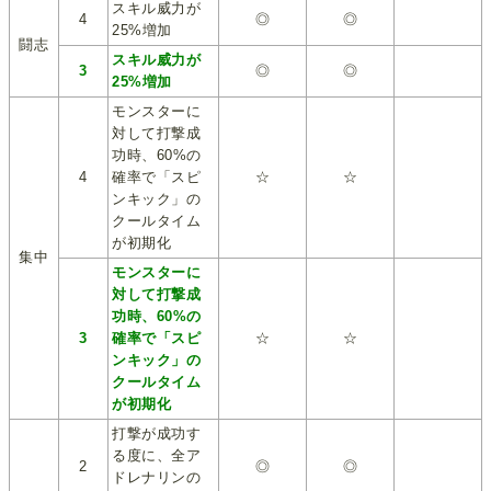
スキル威力が
4
◎
◎
25%増加
闘志
スキル威力が
3
◎
◎
25%増加
モンスターに
対して打撃成
功時、60%の
4
確率で「スピ
☆
☆
ンキック」の
クールタイム
が初期化
集中
モンスターに
対して打撃成
功時、60%の
3
確率で「スピ
☆
☆
ンキック」の
クールタイム
が初期化
打撃が成功す
る度に、全ア
2
◎
◎
ドレナリンの