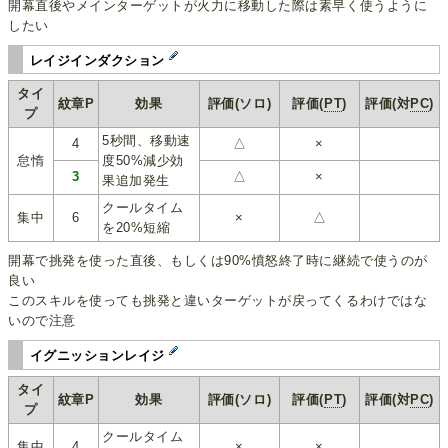
開幕直後やメインターゲットが火力に移動した際は素早く使うように
したい
レイジインダクション
タイ
紋章P
効果
評価(ソロ)
評価(
PT
)
評価(対
PC
)
プ
5秒間、移動速
4
△
×
怠惰
度50%減少効
3
△
×
果追加発生
クールタイム
集中
6
×
△
を20%短縮
開幕で挑発を使った直後、もしくは90%憤怒終了時に継続で使うのが
良い
このスキルを使っても挑発と違いターゲットが戻ってくるわけではな
いので注意
イグニッションレイジ
タイ
紋章P
効果
評価(ソロ)
評価(
PT
)
評価(対
PC
)
プ
クールタイム
集中
4
×
×