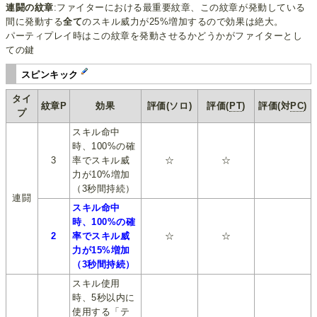
連闘の紋章
:ファイターにおける最重要紋章、この紋章が発動している
間に発動する
全て
のスキル威力が25%増加するので効果は絶大。
パーティプレイ時はこの紋章を発動させるかどうかがファイターとし
ての鍵
スピンキック
タイ
紋章P
効果
評価(ソロ)
評価(
PT
)
評価(対
PC
)
プ
スキル命中
時、100%の確
3
率でスキル威
☆
☆
力が10%増加
（3秒間持続）
連闘
スキル命中
時、100%の確
2
率でスキル威
☆
☆
力が15%増加
（3秒間持続）
スキル使用
時、5秒以内に
使用する「テ