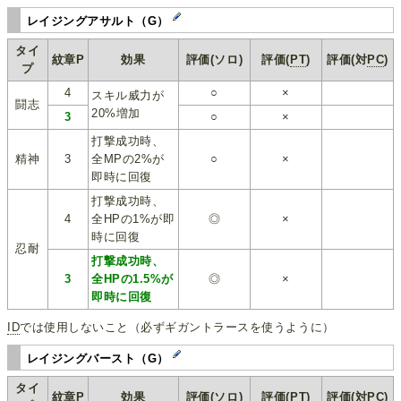
レイジングアサルト（G）
タイ
紋章P
効果
評価(ソロ)
評価(
PT
)
評価(対
PC
)
プ
4
○
×
スキル威力が
闘志
20%増加
3
○
×
打撃成功時、
精神
3
全MPの2%が
○
×
即時に回復
打撃成功時、
4
全HPの1%が即
◎
×
時に回復
忍耐
打撃成功時、
3
全HPの1.5%が
◎
×
即時に回復
ID
では使用しないこと（必ずギガントラースを使うように）
レイジングバースト（G）
タイ
紋章P
効果
評価(ソロ)
評価(
PT
)
評価(対
PC
)