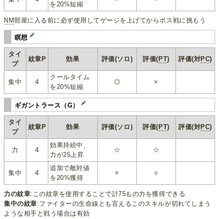
を20%短縮
NM
部屋に入る前に必ず使用してゲージを上げてからボス戦に挑もう
瞑想
タイ
紋章P
効果
評価(ソロ)
評価(
PT
)
評価(対
PC
)
プ
クールタイム
集中
4
◎
×
を20%短縮
ギガントラース（G）
タイ
紋章P
効果
評価(ソロ)
評価(
PT
)
評価(対
PC
)
プ
効果持続中、
力
4
☆
☆
力が25上昇
追加で敵対値
集中
4
×
○
を20%獲得
力の紋章
:この紋章を使用することで計75もの力を獲得できる
集中の紋章
:ファイターの生命線とも言えるこのスキルが切れてしまう
ような相手と戦う場合は有効