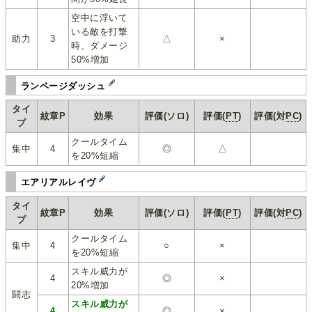
空中に浮いて
いる敵を打撃
助力
3
△
×
時、ダメージ
50%増加
ランページダッシュ
タイ
紋章P
効果
評価(ソロ)
評価(
PT
)
評価(対
PC
)
プ
クールタイム
集中
4
◎
△
を20%短縮
エアリアルレイヴ
タイ
紋章P
効果
評価(ソロ)
評価(
PT
)
評価(対
PC
)
プ
クールタイム
集中
4
○
×
を20%短縮
スキル威力が
4
◎
×
20%増加
闘志
スキル威力が
4
◎
×