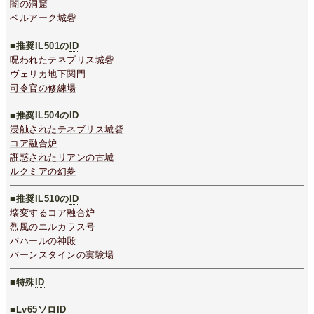
闇の洞窟
ベルアーク城砦
■推奨IL501の
ID
呪われたテネブリス城砦
ヴェリカ地下関門
司令官の修練場
■推奨IL504の
ID
浸触されたテネブリス城砦
コア融合炉
誑惑されたリアンの古城
ルクミアの幻夢
■推奨IL510の
ID
壊変するコア融合炉
烈風のエルカラス号
バハールの神殿
バーンスタインの実験場
■特殊
ID
■
Lv65ソロ
ID