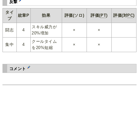
反撃
タイ
紋章P
効果
評価(ソロ)
評価(
PT
)
評価(対
PC
)
プ
スキル威力が
闘志
4
×
×
20%増加
クールタイム
集中
4
×
×
を20%短縮
コメント