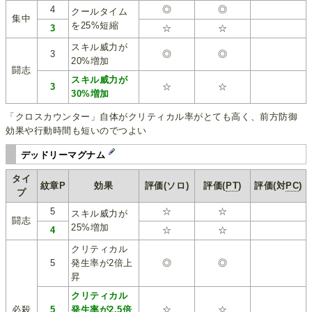
4
◎
◎
クールタイム
集中
を25%短縮
3
☆
☆
スキル威力が
3
◎
◎
20%増加
闘志
スキル威力が
3
☆
☆
30%増加
「クロスカウンター」自体がクリティカル率がとても高く、前方防御
効果や行動時間も短いのでつよい
デッドリーマグナム
タイ
紋章P
効果
評価(ソロ)
評価(
PT
)
評価(対
PC
)
プ
5
☆
☆
スキル威力が
闘志
25%増加
4
☆
☆
クリティカル
5
発生率が2倍上
◎
◎
昇
クリティカル
必殺
5
発生率が2.5倍
☆
☆