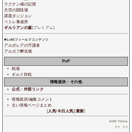
ラクナン城の記憶
天空の闘技場
課題ダンジョン
ペトレ養成所
ギルリアンの森
(プレミアム)
■
Lv65フィールドコンテンツ
アルボレアの守護者
アルガフ孵化場
PvP
戦場
ギルド対戦
情報提供・その他
公式・外部リンク
情報提供/編集コメント
古い情報ページまとめ
[
人気
/
今日人気
][
最新
]
NOW.
?
Online
T.
?
Y.
?