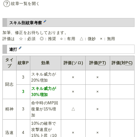
紋章一覧を開く
スキル別紋章考察
加筆、修正をお待ちしております。
評価は ☆：必須 ◎：推奨 ○：有用 △：微妙 ×：無用
連打
タイ
紋章P
効果
評価(ソロ)
評価(
PT
)
評価(対
PC
)
プ
スキル威力が
3
×
×
20%増加
闘志
スキル威力が
3
×
×
30%増加
命中時のMP回
精神
3
復量が15%増
△
×
加
10%の確率で
攻撃速度が
迅速
4
×
×
15%上昇（10