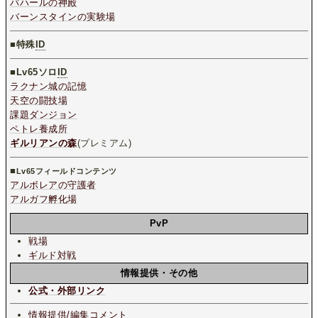
バハールの神殿
バーンスタインの実験場
■特殊
ID
■
Lv65ソロ
ID
ラクナン城の記憶
天空の闘技場
課題ダンジョン
ペトレ養成所
ギルリアンの森
(プレミアム)
■
Lv65フィールドコンテンツ
アルボレアの守護者
アルガフ孵化場
PvP
戦場
ギルド対戦
情報提供・その他
公式・外部リンク
情報提供/編集コメント