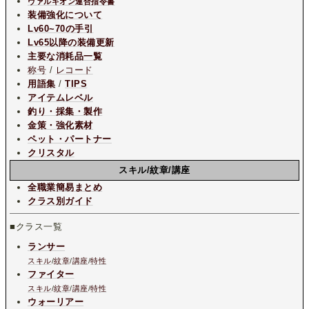
ヴァルキオン連合指令書
装備強化について
Lv60~70の手引
Lv65以降の装備更新
主要な消耗品一覧
称号
/
レコード
用語集
/
TIPS
アイテムレベル
釣り・採集・製作
金策・強化素材
ペット・パートナー
クリスタル
スキル/紋章/講座
全職業簡易まとめ
クラス別ガイド
■クラス一覧
ランサー
スキル
/
紋章
/
講座
/
特性
ファイター
スキル
/
紋章
/
講座
/
特性
ウォーリアー