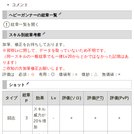
コメント
ヘビーガンナーの紋章一覧
紋章一覧を開く
スキル別紋章考察
加筆、修正をお待ちしております。
※習得Lvに間して、データを取っていないため不明です。
（同一スキルの一般紋章でも一律Lv20からとかではなかった記憶はあ
ります）
ご存知の方加筆修正お願いします。
評価は 必須：
☆
有用：◎ 価値有：○ 微妙：△ 無価値：×
ショット
紋章
タイプ
効果
Lv
評価(ソロ)
評価(
PT
)
評価(PvP)
P
スキル
威力が
闘志
3
-
×
×
×
20％増
加