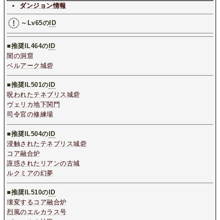
ダンジョン情報
～Lv65の
ID
■推奨IL464の
ID
闇の洞窟
ベルアーク城砦
■推奨IL501の
ID
呪われたテネブリス城砦
ヴェリカ地下関門
司令官の修練場
■推奨IL504の
ID
浸触されたテネブリス城砦
コア融合炉
誑惑されたリアンの古城
ルクミアの幻夢
■推奨IL510の
ID
壊変するコア融合炉
烈風のエルカラス号