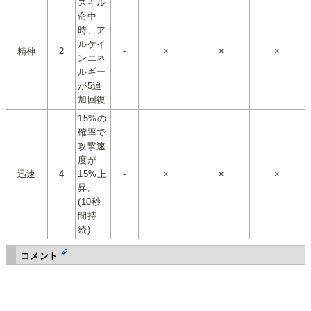
スキル
命中
時、ア
ルケイ
精神
2
-
×
×
×
ンエネ
ルギー
が5追
加回復
15%の
確率で
攻撃速
度が
迅速
4
15%上
-
×
×
×
昇。
(10秒
間持
続)
コメント