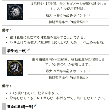
復活時5～14秒間、受けるダメージが50％減少しま
す。スキル使用時解除。
最大Lv習得時必要ポイント:30
初期習得条件:Pt総量5以上
備考：
復活直後に死亡する可能性を減らすことができる。
Lvを上げても被ダメ減少率は変化しないため、Lv1止めも有効。
騎乗術[一般]
乗り物搭乗時5～11秒間、移動速度が20増加しま
す。5分間の
CT
が存在します。
最大Lv習得時必要ポイント:25
初期習得条件:Pt総量9以上
備考：
CT
が長いわりに、効果が小さい。
取得しなくても、全く困らない特性なので、気にしなくてよい。
致命の教戒[一般]