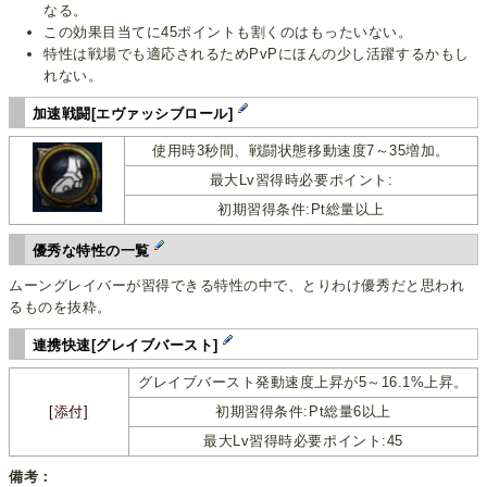
なる。
この効果目当てに45ポイントも割くのはもったいない。
特性は戦場でも適応されるためPvPにほんの少し活躍するかもし
れない。
加速戦闘[エヴァッシブロール]
使用時3秒間、戦闘状態移動速度7～35増加。
最大Lv習得時必要ポイント:
初期習得条件:Pt総量以上
優秀な特性の一覧
ムーングレイバーが習得できる特性の中で、とりわけ優秀だと思われ
るものを抜粋。
連携快速[グレイブバースト]
グレイブバースト発動速度上昇が5～16.1%上昇。
[添付]
初期習得条件:Pt総量6以上
最大Lv習得時必要ポイント:45
備考：