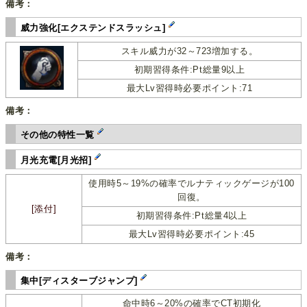
備考：
威力強化[エクステンドスラッシュ]
スキル威力が32～723増加する。
初期習得条件:Pt総量9以上
最大Lv習得時必要ポイント:71
備考：
その他の特性一覧
月光充電[月光招]
使用時5～19%の確率でルナティックゲージが100
回復。
[添付]
初期習得条件:Pt総量4以上
最大Lv習得時必要ポイント:45
備考：
集中[ディスターブジャンプ]
命中時6～20%の確率で
CT
初期化