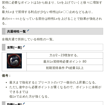
習得に必要なポイントは1から始まり、Lvを上げていくと徐々に増加す
る。
最大Lvまで習得する利点が少ない特性はLv〇〇止めなどもあり。
表の○○～○○となっている部分は特性Lvを上げることで効果が強化され
る。
共通特性一覧
全職共通で所持している特性の一覧。
攻勢[一般]
力が2～23増加する。
最大Lv習得時必要ポイント:80
初期習得条件:Pt総量1以上
備考：
最大まで強化するとプリーストのバフ一個分の上昇量になる。
ただし途中から必要ポイントが重くなるので、ポイントに余裕が
できるまでは
低Lvで止めた方が強くなる。
防勢[一般]