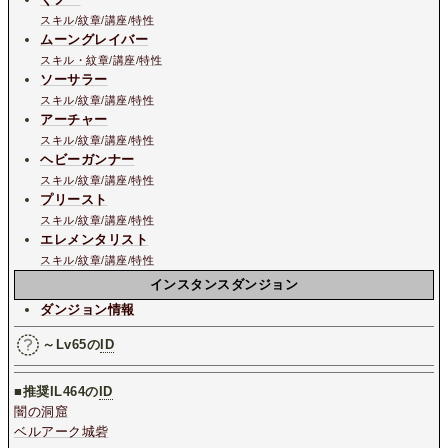
スキル
/
紋章
/
講座
/
特性
ムーングレイバー
スキル・紋章
/
講座
/
特性
ソーサラー
スキル
/
紋章
/
講座
/
特性
アーチャー
スキル
/
紋章
/
講座
/
特性
ヘビーガンナー
スキル
/
紋章
/
講座
/
特性
プリースト
スキル
/
紋章
/
講座
/
特性
エレメンタリスト
スキル
/
紋章
/
講座
/
特性
インスタンスダンジョン
ダンジョン情報
～Lv65の
ID
■推奨IL464の
ID
闇の洞窟
ベルアーク城砦