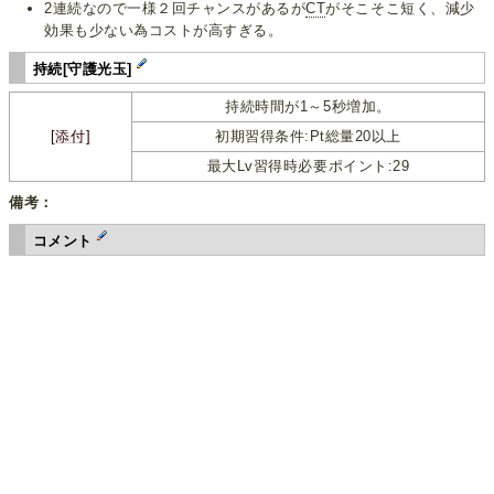
2連続なので一様２回チャンスがあるが
CT
がそこそこ短く、減少
効果も少ない為コストが高すぎる。
持続[守護光玉]
持続時間が1～5秒増加。
[添付]
初期習得条件:Pt総量20以上
最大Lv習得時必要ポイント:29
備考：
コメント