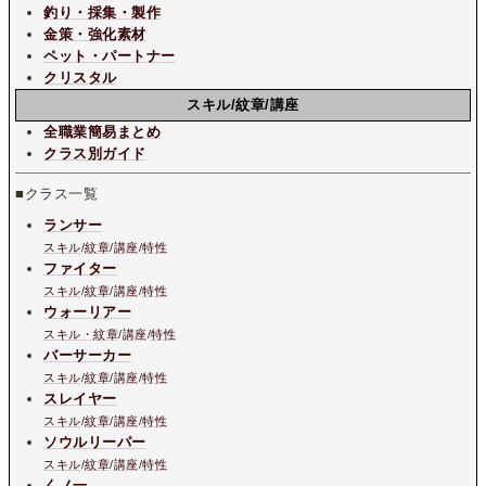
釣り・採集・製作
金策・強化素材
ペット・パートナー
クリスタル
スキル/紋章/講座
全職業簡易まとめ
クラス別ガイド
■クラス一覧
ランサー
スキル
/
紋章
/
講座
/
特性
ファイター
スキル
/
紋章
/
講座
/
特性
ウォーリアー
スキル・紋章
/
講座
/
特性
バーサーカー
スキル
/
紋章
/
講座
/
特性
スレイヤー
スキル
/
紋章
/
講座
/
特性
ソウルリーパー
スキル
/
紋章
/
講座
/
特性
くノ一