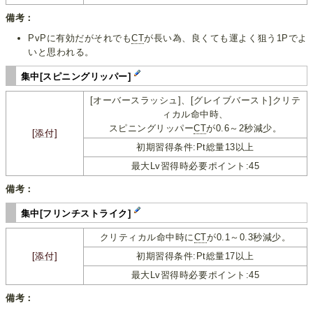
備考：
PvPに有効だがそれでも
CT
が長い為、良くても運よく狙う1Pでよ
いと思われる。
集中[スピニングリッパー]
[オーバースラッシュ]、[グレイブバースト]クリテ
ィカル命中時、
スピニングリッパー
CT
が0.6～2秒減少。
[添付]
初期習得条件:Pt総量13以上
最大Lv習得時必要ポイント:45
備考：
集中[フリンチストライク]
クリティカル命中時に
CT
が0.1～0.3秒減少。
[添付]
初期習得条件:Pt総量17以上
最大Lv習得時必要ポイント:45
備考：