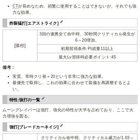
CT
が長めなため、頻繁に使用することはできないが、それでも強
力な効果。
炸裂猛打[エアストライク]
3回の連携全て命中時、30秒間クリティカル発生が
6～20増加。
[添付]
初期習得条件:Pt総量11以上
最大Lv習得時必要ポイント:45
備考：
実質、常時クリ発＋20という非常に強力な効果。
最優先で取得し、これの効果に合わせて装備を再調整するとよ
い。
特性:強打の一覧
ムーングレイバーは強打、強化の特性が大半を占めており、ここで火
力増強を図る。
強打[ブレードカーネイジ]
クリティカル命中時、クリティカル威力が1.03～