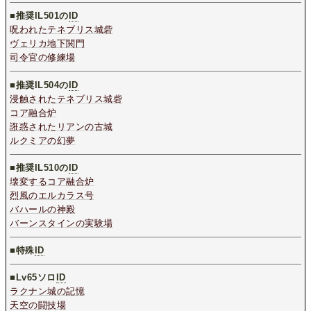
■推奨IL501の
ID
呪われたテネブリス城砦
ヴェリカ地下関門
司令官の修練場
■推奨IL504の
ID
浸触されたテネブリス城砦
コア融合炉
誑惑されたリアンの古城
ルクミアの幻夢
■推奨IL510の
ID
壊変するコア融合炉
烈風のエルカラス号
バハールの神殿
バーンスタインの実験場
■特殊
ID
■
Lv65ソロ
ID
ラクナン城の記憶
天空の闘技場