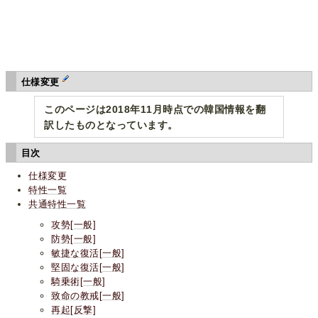
仕様変更
このページは2018年11月時点での韓国情報を翻
訳したものとなっています。
目次
仕様変更
特性一覧
共通特性一覧
攻勢[一般]
防勢[一般]
敏捷な復活[一般]
堅固な復活[一般]
騎乗術[一般]
致命の教戒[一般]
再起[反撃]