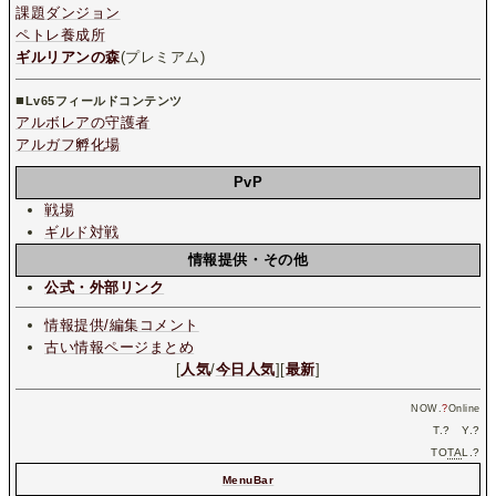
課題ダンジョン
ペトレ養成所
ギルリアンの森
(プレミアム)
■
Lv65フィールドコンテンツ
アルボレアの守護者
アルガフ孵化場
PvP
戦場
ギルド対戦
情報提供・その他
公式・外部リンク
情報提供/編集コメント
古い情報ページまとめ
[
人気
/
今日人気
][
最新
]
NOW.
?
Online
T.
?
Y.
?
TO
TA
L.
?
MenuBar