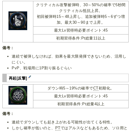
クリティカル攻撃被弾時、30～50%の確率で5秒間
クリティカル抵抗上昇。
初回被弾時15～48上昇し、追加被弾時5～6ずつ増
加。最大30～90まで上昇。
最大Lv習得時必要ポイント:45
初期習得条件:Pt総量11以上
備考：
連続で被弾しなければ、効果を最大限発揮できないため、活用し
にくい。
PvP、戦場用に1P割り振るぐらい
再起[反撃]
ダウン時5～19%の確率で
CT
初期化。
最大Lv習得時必要ポイント:45
初期習得条件:Pt総量4以上
備考：
連続でダウンしても起き上がれる可能性が出てくる特性。
しかし確率が低いのと、
PT
ではアルスなどもあるため、ソロ用と