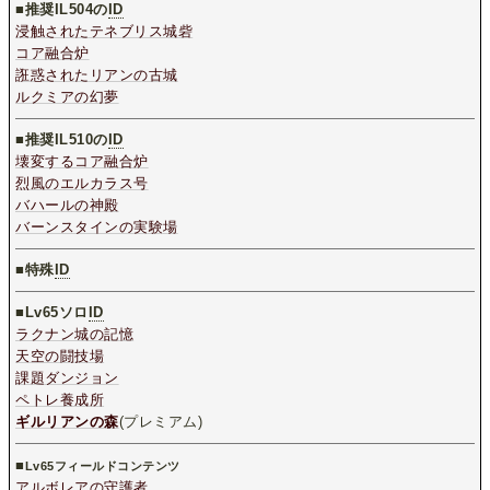
■推奨IL504の
ID
浸触されたテネブリス城砦
コア融合炉
誑惑されたリアンの古城
ルクミアの幻夢
■推奨IL510の
ID
壊変するコア融合炉
烈風のエルカラス号
バハールの神殿
バーンスタインの実験場
■特殊
ID
■
Lv65ソロ
ID
ラクナン城の記憶
天空の闘技場
課題ダンジョン
ペトレ養成所
ギルリアンの森
(プレミアム)
■
Lv65フィールドコンテンツ
アルボレアの守護者