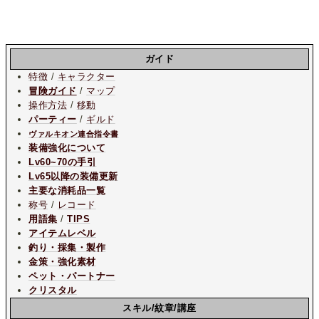
ガイド
特徴
/
キャラクター
冒険ガイド
/
マップ
操作方法
/
移動
パーティー
/
ギルド
ヴァルキオン連合指令書
装備強化について
Lv60~70の手引
Lv65以降の装備更新
主要な消耗品一覧
称号
/
レコード
用語集
/
TIPS
アイテムレベル
釣り・採集・製作
金策・強化素材
ペット・パートナー
クリスタル
スキル/紋章/講座