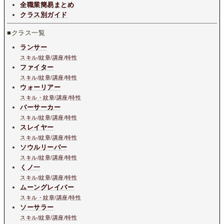
全職業簡易まとめ
クラス別ガイド
■クラス一覧
ランサー
スキル
/
紋章
/
講座
/
特性
ファイター
スキル
/
紋章
/
講座
/
特性
ウォーリアー
スキル・紋章
/
講座
/
特性
バーサーカー
スキル
/
紋章
/
講座
/
特性
スレイヤー
スキル
/
紋章
/
講座
/
特性
ソウルリーパー
スキル
/
紋章
/
講座
/
特性
くノ一
スキル
/
紋章
/
講座
/
特性
ムーングレイバー
スキル・紋章
/
講座
/
特性
ソーサラー
スキル
/
紋章
/
講座
/
特性