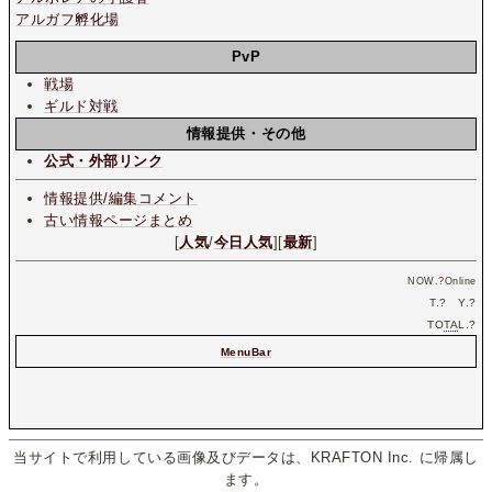
アルガフ孵化場
PvP
戦場
ギルド対戦
情報提供・その他
公式・外部リンク
情報提供/編集コメント
古い情報ページまとめ
[
人気
/
今日人気
][
最新
]
NOW.
?
Online
T.
?
Y.
?
TO
TA
L.
?
MenuBar
当サイトで利用している画像及びデータは、KRAFTON Inc. に帰属し
ます。