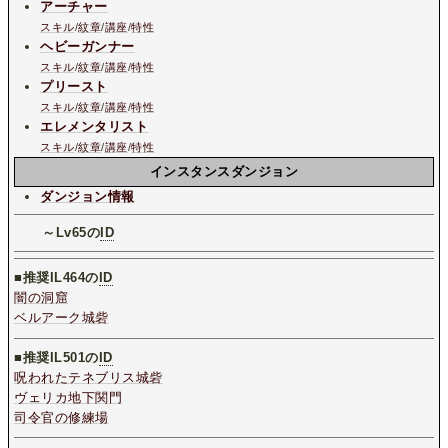
アーチャー
スキル
/
紋章
/
講座
/
特性
ヘビーガンナー
スキル
/
紋章
/
講座
/
特性
プリースト
スキル
/
紋章
/
講座
/
特性
エレメンタリスト
スキル
/
紋章
/
講座
/
特性
インスタンスダンジョン
ダンジョン情報
～Lv65の
ID
■推奨IL464の
ID
闇の洞窟
ベルアーク城砦
■推奨IL501の
ID
呪われたテネブリス城砦
ヴェリカ地下関門
司令官の修練場