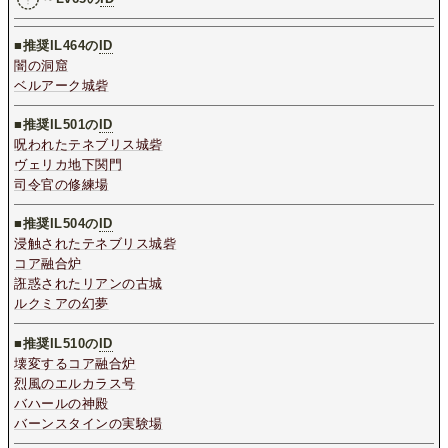
■推奨IL464の
ID
闇の洞窟
ベルアーク城砦
■推奨IL501の
ID
呪われたテネブリス城砦
ヴェリカ地下関門
司令官の修練場
■推奨IL504の
ID
浸触されたテネブリス城砦
コア融合炉
誑惑されたリアンの古城
ルクミアの幻夢
■推奨IL510の
ID
壊変するコア融合炉
烈風のエルカラス号
バハールの神殿
バーンスタインの実験場