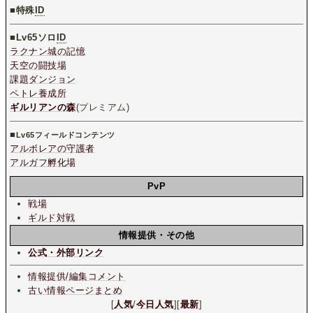
■特殊
ID
■
Lv65ソロ
ID
ラクナン城の記憶
天空の闘技場
課題ダンジョン
ペトレ養成所
ギルリアンの森
(プレミアム)
■
Lv65フィールドコンテンツ
アルボレアの守護者
アルガフ孵化場
PvP
戦場
ギルド対戦
情報提供・その他
公式・外部リンク
情報提供/編集コメント
古い情報ページまとめ
[
人気
/
今日人気
][
最新
]