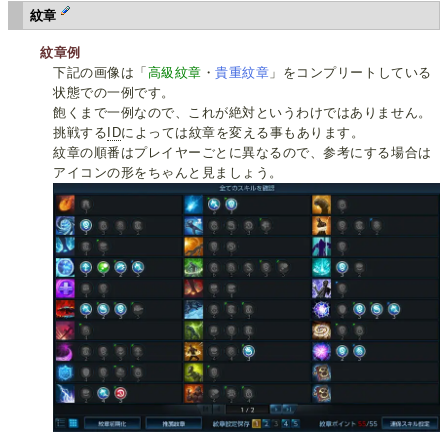
紋章
紋章例
下記の画像は「
高級紋章
・
貴重紋章
」をコンプリートしている
状態での一例です。
飽くまで一例なので、これが絶対というわけではありません。
挑戦する
ID
によっては紋章を変える事もあります。
紋章の順番はプレイヤーごとに異なるので、参考にする場合は
アイコンの形をちゃんと見ましょう。