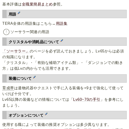
基本評価は
全職業簡易まとめ
参照。
用語
TERA全体の用語集はこちら→
用語集
ソーサラー関連の用語
クリスタルや消耗品について
「ソーサラー」
のページを必ず読んでおきましょう。Lv65からは必須
の知識になります。
「クリスタル」・「有効な補助アイテム類」・「ダンジョンでの動き
方」は低Lvの内からでも活用できます。
装備について
育成帯
は遺物武器やクエストで手に入る装備を+9まで強化して使って
いけば十分です。
Lv65以降の装備などの情報については「
Lv60~70の手引
」を参考にし
ましょう。
オプションについて
使用する職によって装備の推奨オプションは多少異なります。