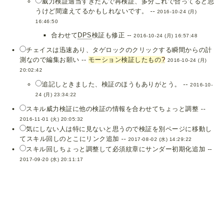
威力検証適当すぎたんで再検証、多分これで合ってると思
うけど間違えてるかもしれないです。 --
2016-10-24 (月)
16:46:50
合わせて
DPS
検証も修正 --
2016-10-24 (月) 16:57:48
チェイスは迅速あり、タゲロックのクリックする瞬間からの計
測なので編集お願い --
モーション検証したもの
?
2016-10-24 (月)
20:02:42
追記しときました、検証のほうもありがとう。 --
2016-10-
24 (月) 23:34:22
スキル威力検証に他の検証の情報を合わせてちょっと調整 --
2016-11-01 (火) 20:05:32
気にしない人は特に見ないと思うので検証を別ページに移動し
てスキル回しのとこにリンク追加 --
2017-08-02 (水) 14:29:22
スキル回しちょっと調整して必須紋章にサンダー初期化追加 --
2017-09-20 (水) 20:11:17