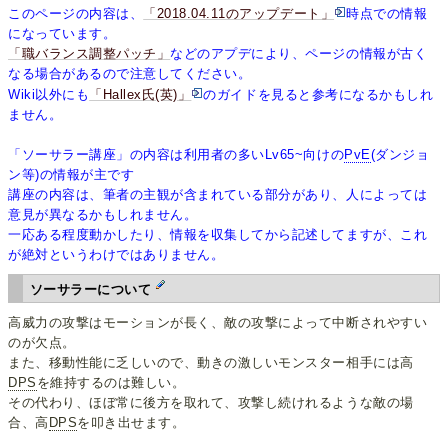
このページの内容は、
「2018.04.11のアップデート」
時点での情報
になっています。
「職バランス調整パッチ」
などのアプデにより、ページの情報が古く
なる場合があるので注意してください。
Wiki以外にも
「Hallex氏(英)」
のガイドを見ると参考になるかもしれ
ません。
「ソーサラー講座」の内容は利用者の多いLv65~向けの
PvE
(ダンジョ
ン等)の情報が主です
講座の内容は、筆者の主観が含まれている部分があり、人によっては
意見が異なるかもしれません。
一応ある程度動かしたり、情報を収集してから記述してますが、これ
が絶対というわけではありません。
ソーサラーについて
高威力の攻撃はモーションが長く、敵の攻撃によって中断されやすい
のが欠点。
また、移動性能に乏しいので、動きの激しいモンスター相手には高
DPS
を維持するのは難しい。
その代わり、ほぼ常に後方を取れて、攻撃し続けれるような敵の場
合、高
DPS
を叩き出せます。