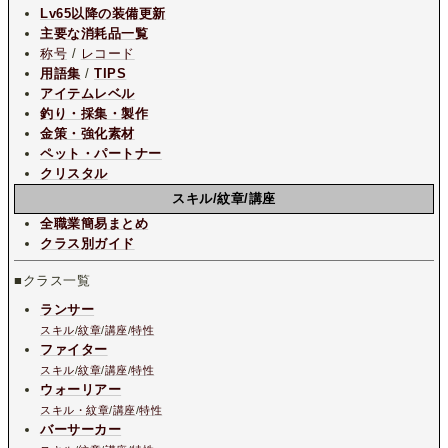
Lv65以降の装備更新
主要な消耗品一覧
称号
/
レコード
用語集
/
TIPS
アイテムレベル
釣り・採集・製作
金策・強化素材
ペット・パートナー
クリスタル
スキル/紋章/講座
全職業簡易まとめ
クラス別ガイド
■クラス一覧
ランサー
スキル
/
紋章
/
講座
/
特性
ファイター
スキル
/
紋章
/
講座
/
特性
ウォーリアー
スキル・紋章
/
講座
/
特性
バーサーカー