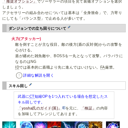
「推奨オプション」
でソーサラーの項目を見て装備オプションを選択
しましょう。
アクセサリーの組み合わせについては基本は「全身致命」で、力寄り
にしても「バランス型」で止める人が多いです。
ダンジョンでの立ち回りについて
火力(アタッカー)
敵を倒すことが主な役目。敵の後方(盾の反対側)からの攻撃を
心がける。
盾が纏めた雑魚敵や、BOSSを一丸となって攻撃。バラバラに
なるのはNG
ID
では基本的に盾職より先に進んではいけない。
FA
厳禁。
詳細な解説を開く
スキル回し
武器に
CT
短縮OPを1つ入れている場合を想定したス
キル回しです。
「yosha氏のガイド(英)」
を元に、
「検証」
の内容
を加味してアレンジしてあります。