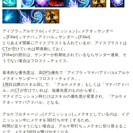
アイブラ→アルケフル(→イグニッション)→メテオ→サンダー
→[Filler]→マナバ→アドパル→サンダー→[Filler]
とりあえず開幕にアイスブラストを入れているが、アイスブラストは
CT
が空けていれば即発動しておく。
[Filler]の部分は、サンダーが初期化されているならサンダー連発、そ
うでない場合はフロスト→チェイス。
基本的な優先度は、高
DPS
優先で「アイブラ＞マナバアドパル≧アルケ
メテオ＞サンダー＞フロスト＞チェイス」。
1周
目以降のスキル回しで、「アルケメテオ」もしくは「マナバアドパ
ル」の
CT
が空けていれば、低優先度のものから省く。
マナイグニッション時だけはスキルの優先度が変更され、「アルケメ
テオ＞マナバアドパル」となる。
アルケフルチャージ→(イグニッション)→メテオとしているのは、イグ
ニッション中にメテオを3回打ちやすくするため。
時間が足りそうにない場合は、アルケ即打ち→メテオに切り替えるこ
とで、メテオ3回目が繋げやすくなる。