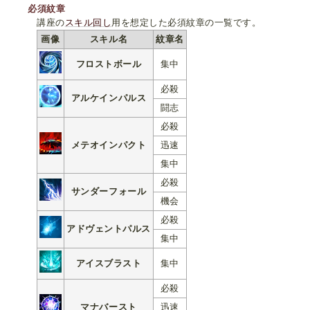
必須紋章
講座の
スキル回し
用を想定した必須紋章の一覧です。
画像
スキル名
紋章名
フロストボール
集中
必殺
アルケインパルス
闘志
必殺
メテオインパクト
迅速
集中
必殺
サンダーフォール
機会
必殺
アドヴェントパルス
集中
アイスブラスト
集中
必殺
マナバースト
迅速