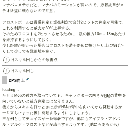
マナバ→メテオだと、マナバのモーションが長いので、必殺紋章がメ
テオ終盤に載らないので注意。
フロストボールは貫通判定と爆発判定で合計2ヒットの判定が可能で、
これを利用すると威力が30%上昇する。
そのためフロストを2ヒットさせるために、敵の後方10m～13mあたり
を維持するようにしておく。
少し距離が短かった場合はフロストを若干斜めに投げたり上に投げた
りして少しでも飛距離を稼ぐ。
旧スキル回しからの改善点
旧スキル回し
DPS
向上
loading...
たとえMobの後方を取っていても、キャラクターの向きが
NM
の背中を
向いていないと後方判定にはなりません。
後方からスキルを打つときは必ず
NM
の背中を向いてから発動するか、
一旦立ち止まった後に発動するようにしましょう。
主な例としてチェイスが一番顕著ですが、他にもアイブラ・アドパ
ル・アルケ・フロストなどが該当するようです。(他にもあるかも)