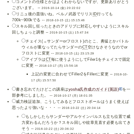
コメントの仕様とかはよくわからないですが、更新ありがとう
ございます。 --
2016-10-14 (金) 20:22:02
リニュ後の皿強いね。ベルノ武器でリリス
ID
行っても
700k~900kでる --
2016-10-15 (土) 15:15:46
スキル回し狂ったときのアドリブに対応しやすいようにスキル
回しちょっと調整 --
2016-10-15 (土) 15:47:34
チェイス(→サンダーorフロスト)のとこ、勇猛とかバトル
ウィルが重なってたらサンダーの
CT
空けなさそうなのでor
フロストに変更 --
2016-10-15 (土) 23:15:29
アイブラは
CT
毎に使うようにしてFiler1をチェイスで固定
に変更 --
2016-10-17 (月) 15:56:16
上記の変更に合わせてFiller2をFillerに変更 --
2016-10-
17 (月) 15:57:50
書き忘れてたけどこの講座は
yosha氏作成のガイド(英語)
を一
部参考にしました。 --
2016-10-17 (月) 18:01:35
威力検証追加、こうしてみるとフロストボールはうまく使えば
思ったより強いな・・・ --
2016-10-22 (土) 20:34:14
もしかしたらサンダーやアルケインパルスも立ち位置で威
力変わるんだろうか？スキル回しや紋章見直す必要も出てき
そう --
2016-10-22 (土) 20:36:32