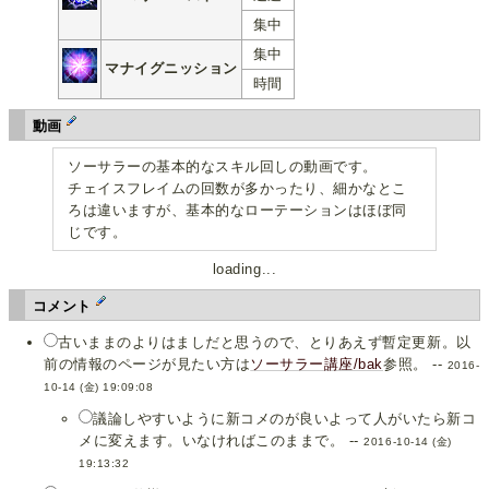
集中
集中
マナイグニッション
時間
動画
ソーサラーの基本的なスキル回しの動画です。
チェイスフレイムの回数が多かったり、細かなとこ
ろは違いますが、基本的なローテーションはほぼ同
じです。
loading...
コメント
古いままのよりはましだと思うので、とりあえず暫定更新。以
前の情報のページが見たい方は
ソーサラー講座/bak
参照。 --
2016-
10-14 (金) 19:09:08
議論しやすいように新コメのが良いよって人がいたら新コ
メに変えます。いなければこのままで。 --
2016-10-14 (金)
19:13:32