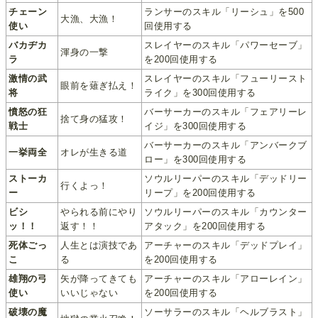
チェーン
ランサーのスキル「リーシュ」を500
大漁、大漁！
使い
回使用する
バカヂカ
スレイヤーのスキル「パワーセーブ」
渾身の一撃
ラ
を200回使用する
激情の武
スレイヤーのスキル「フューリースト
眼前を薙ぎ払え！
将
ライク」を300回使用する
憤怒の狂
バーサーカーのスキル「フェアリーレ
捨て身の猛攻！
戦士
イジ」を300回使用する
バーサーカーのスキル「アンバークブ
一挙両全
オレが生きる道
ロー」を300回使用する
ストーカ
ソウルリーパーのスキル「デッドリー
行くよっ！
ー
リープ」を200回使用する
ビシ
やられる前にやり
ソウルリーパーのスキル「カウンター
ッ！！
返す！！
アタック」を200回使用する
死体ごっ
人生とは演技であ
アーチャーのスキル「デッドプレイ」
こ
る
を200回使用する
雄翔の弓
矢が降ってきても
アーチャーのスキル「アローレイン」
使い
いいじゃない
を200回使用する
破壊の魔
ソーサラーのスキル「ヘルブラスト」