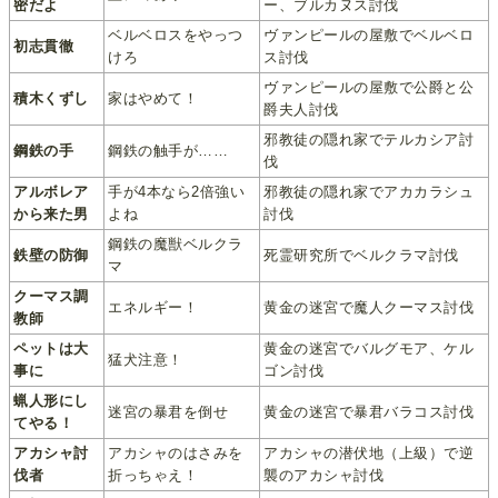
密だよ
ー、ブルカヌス討伐
ベルベロスをやっつ
ヴァンピールの屋敷でベルベロ
初志貫徹
けろ
ス討伐
ヴァンピールの屋敷で公爵と公
積木くずし
家はやめて！
爵夫人討伐
邪教徒の隠れ家でテルカシア討
鋼鉄の手
鋼鉄の触手が……
伐
アルボレア
手が4本なら2倍強い
邪教徒の隠れ家でアカカラシュ
から来た男
よね
討伐
鋼鉄の魔獣ベルクラ
鉄壁の防御
死霊研究所でベルクラマ討伐
マ
クーマス調
エネルギー！
黄金の迷宮で魔人クーマス討伐
教師
ペットは大
黄金の迷宮でバルグモア、ケル
猛犬注意！
事に
ゴン討伐
蝋人形にし
迷宮の暴君を倒せ
黄金の迷宮で暴君バラコス討伐
てやる！
アカシャ討
アカシャのはさみを
アカシャの潜伏地（上級）で逆
伐者
折っちゃえ！
襲のアカシャ討伐