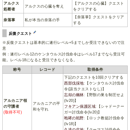
アルクス
【アルクスの心臓】クエスト
アルクスの心臓を奪え
処断者
をクリアする
【奈落掌】クエストをクリア
奈落掌
私が本当の奈落の手
する
反復クエスト
※反復クエストは基本的に遂行レベル+5までしか受注できないので注
意
例：遂行レベル12のケンタウルス討伐命令はレベル17までなら受注可
能。レベル18になると受注できなくなる。
称号
レコード
取得条件
下記のクエストを10回クリアする
西部伐採地
:【ケンタウルス討伐命
令(該当クエストなし)】
忘却の幽林
:【野獣の巣を制圧せよ
アルカニア領
(lv20)】
アルカニアの平
の守護者
フキアン保護区域
:【シャドークー
和を守れ
(取得不可)
ガー討伐命令(lv20)】
咆哮の戦野
:【ロック教徒討伐命令
(lv18)】
久遠の盆地
:【クーマス討伐命令