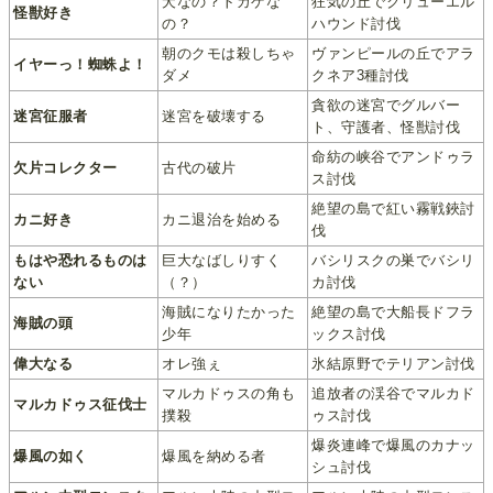
犬なの？トカゲな
狂気の丘でクリューエル
怪獣好き
の？
ハウンド討伐
朝のクモは殺しちゃ
ヴァンピールの丘でアラ
イヤーっ！蜘蛛よ！
ダメ
クネア3種討伐
貪欲の迷宮でグルバー
迷宮征服者
迷宮を破壊する
ト、守護者、怪獣討伐
命紡の峡谷でアンドゥラ
欠片コレクター
古代の破片
ス討伐
絶望の島で紅い霧戦鋏討
カニ好き
カニ退治を始める
伐
もはや恐れるものは
巨大なばしりすく
バシリスクの巣でバシリ
ない
（？）
カ討伐
海賊になりたかった
絶望の島で大船長ドフラ
海賊の頭
少年
ックス討伐
偉大なる
オレ強ぇ
氷結原野でテリアン討伐
マルカドゥスの角も
追放者の渓谷でマルカド
マルカドゥス征伐士
撲殺
ゥス討伐
爆炎連峰で爆風のカナッ
爆風の如く
爆風を納める者
シュ討伐