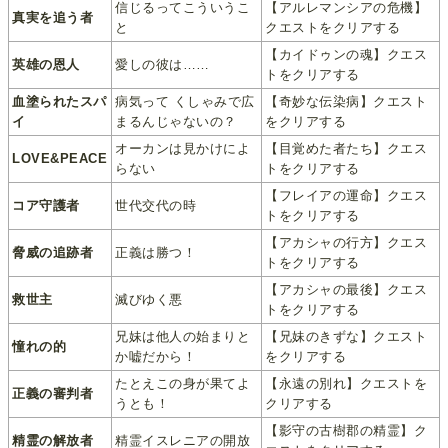
信じるってこういうこ
【アルレマンシアの危機】
真実を追う者
と
クエストをクリアする
【カイドゥンの魂】クエス
英雄の恩人
愛しの彼は……
トをクリアする
血塗られたスパ
病気って くしゃみで広
【奇妙な伝染病】クエスト
イ
まるんじゃないの？
をクリアする
オーカンは見かけによ
【目覚めた者たち】クエス
LOVE&PEACE
らない
トをクリアする
【フレイアの運命】クエス
コア守護者
世代交代の時
トをクリアする
【アカシャの行方】クエス
脅威の追跡者
正義は勝つ！
トをクリアする
【アカシャの最後】クエス
救世主
滅びゆく悪
トをクリアする
兄妹は他人の始まりと
【兄妹のきずな】クエスト
憧れの的
か嘘だから！
をクリアする
たとえこの身が果てよ
【永遠の別れ】クエストを
正義の審判者
うとも！
クリアする
【影守の古樹郡の精霊】ク
精霊の解放者
精霊イスレニアの開放