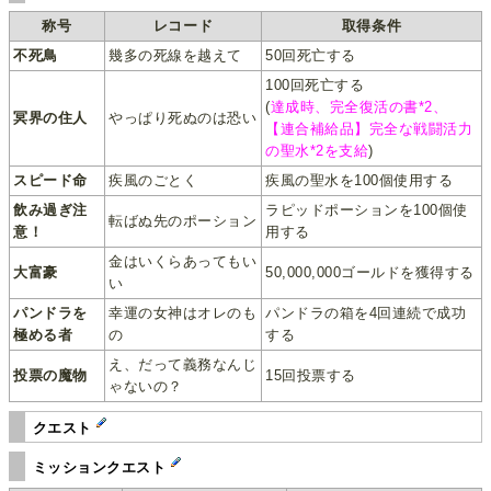
称号
レコード
取得条件
不死鳥
幾多の死線を越えて
50回死亡する
100回死亡する
(
達成時、完全復活の書*2、
冥界の住人
やっぱり死ぬのは恐い
【連合補給品】完全な戦闘活力
の聖水*2を支給
)
スピード命
疾風のごとく
疾風の聖水を100個使用する
飲み過ぎ注
ラピッドポーションを100個使
転ばぬ先のポーション
意！
用する
金はいくらあってもい
大富豪
50,000,000ゴールドを獲得する
い
パンドラを
幸運の女神はオレのも
パンドラの箱を4回連続で成功
極める者
の
する
え、だって義務なんじ
投票の魔物
15回投票する
ゃないの？
クエスト
ミッションクエスト