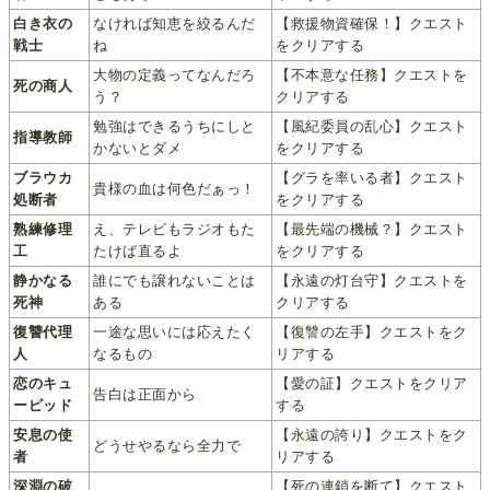
白き衣の
なければ知恵を絞るんだ
【救援物資確保！】クエスト
戦士
ね
をクリアする
大物の定義ってなんだろ
【不本意な任務】クエストを
死の商人
う？
クリアする
勉強はできるうちにしと
【風紀委員の乱心】クエスト
指導教師
かないとダメ
をクリアする
ブラウカ
【グラを率いる者】クエスト
貴様の血は何色だぁっ！
処断者
をクリアする
熟練修理
え、テレビもラジオもた
【最先端の機械？】クエスト
工
たけば直るよ
をクリアする
静かなる
誰にでも譲れないことは
【永遠の灯台守】クエストを
死神
ある
クリアする
復讐代理
一途な思いには応えたく
【復讐の左手】クエストをク
人
なるもの
リアする
恋のキュ
【愛の証】クエストをクリア
告白は正面から
ーピッド
する
安息の使
【永遠の誇り】クエストをク
どうせやるなら全力で
者
リアする
深淵の破
【死の連鎖を断て】クエスト