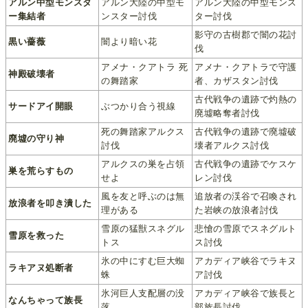
アルン中型モンスタ
アルン大陸の中型モ
アルン大陸の中型モンス
ー集結者
ンスター討伐
ター討伐
影守の古樹郡で闇の花討
黒い薔薇
闇より暗い花
伐
アメナ・クアトラ 死
アメナ・クアトラで守護
神殿破壊者
の舞踏家
者、カザスタン討伐
古代戦争の遺跡で灼熱の
サードアイ開眼
ぶつかり合う視線
廃墟略奪者討伐
死の舞踏家アルクス
古代戦争の遺跡で廃墟破
廃墟の守り神
討伐
壊者アルクス討伐
アルクスの巣を占領
古代戦争の遺跡でケスケ
巣を荒らすもの
せよ
レン討伐
風を友と呼ぶのは無
追放者の渓谷で召喚され
放浪者を叩き潰した
理がある
た岩峡の放浪者討伐
雪原の猛獣スネグル
悲愴の雪原でスネグルト
雪原を救った
トス
ス討伐
氷の中にすむ巨大蜘
アカディア峡谷でラキヌ
ラキアヌ処断者
蛛
ア討伐
氷河巨人支配層の没
アカディア峡谷で族長と
なんちゃって族長
落
部族長討伐