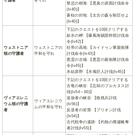
守護者
を守れ
禁忌の樹海:【悪臭の原因討伐命令
(lv40)】
蒼枯の封地:【太古の森を制圧せよ
(lv40)】
下記のクエストを10回クリアする
妖氷の岬:【爆風海賊団幹部討伐命
令(lv42)】
ウェストニア
ウェストニアの
狂帝の高地:【カイドゥン軍親衛隊
領の守護者
平和を守れ
討伐命令(lv43)】
悪霊の古城:【悪霊の親衛隊討伐命
令(lv45)】
氷結原野:【氷塊巨人討伐(lv45)】
下記のクエストを10回クリアする
古竜の峡谷:【忘却のブルカヌス討
伐(lv54～60)】
ヴィアエレニ
追放者の峡谷:【敗残兵討伐
ヴィアエレニウ
ウム領の守護
(lv56)】
ムの平和を守れ
者
反逆者の岩窟:【プリオン討伐
(lv54)】
古代戦争の遺跡:【灼熱の廃墟略奪
者討伐(lv55)】