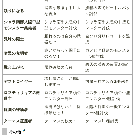
庭園を破壊する巨大
妖精の森でビートルバッ
頼りになる
な害虫
ク討伐
シャラ南部大陸中型
シャラ南部大陸の中
シャラ南部大陸の中型モ
モンスター集結者
型モンスター討伐
ンスター討伐
頼れるのは自分の武
全ソロ狩りレコードを達
弧峰の闘士
器だけ
成
赤いからって調子に
カノビア戦線のモンスタ
暗黒の究明者
のるな！
ー5種討伐
碧天の渓谷の装置3種破
燃え上がれ
器物破壊の心得
壊
壊し屋さん、お願い
デストロイヤー
封魔三柱の装置3種破壊
しますっ
ロスティリキアの救
ロスティリキア領の
ロスティリキア領の中型
世主
モンスター制圧
モンスター4種討伐
虐待ではない！ 庭
太陽の庭園の一般モンス
庭園の守護者
掃除だっ！
ター5種討伐
クーマス征服者
クーマスの奴め！
クーマス11種討伐
その他