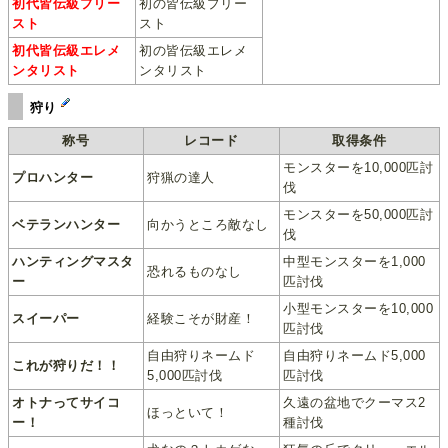
初代皆伝級プリー
初の皆伝級プリー
スト
スト
初代皆伝級エレメ
初の皆伝級エレメ
ンタリスト
ンタリスト
狩り
称号
レコード
取得条件
モンスターを10,000匹討
プロハンター
狩猟の達人
伐
モンスターを50,000匹討
ベテランハンター
向かうところ敵なし
伐
ハンティングマスタ
中型モンスターを1,000
恐れるものなし
ー
匹討伐
小型モンスターを10,000
スイーパー
経験こそが財産！
匹討伐
自由狩りネームド
自由狩りネームド5,000
これが狩りだ！！
5,000匹討伐
匹討伐
オトナってサイコ
久遠の盆地でクーマス2
ほっといて！
ー！
種討伐