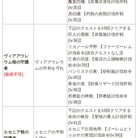
魔女の城
:【黒魔法道化討伐作戦
(lv35)】
月の湖
:【灼熱の炎獣討伐作戦
(lv35)】
下記のクエストを10回クリアする
巨人の廃都:【岩塊族討伐作戦
(lv36)】
リカノール平野:【ファーゴーレム
討伐命令(該当クエストなし)】
ヴィアアウレ
亡者の坑道:【復活の上臈蜘蛛討伐
ウム領の守護
ヴィアアウレウ
命令(lv29)】
者
ムの平和を守れ
バシリスクの巣:【砂剣族討伐命令
(取得不可)
(lv29)】
黄金の道:【砂嵐リザード討伐作戦
(lv36)】
邪教徒の神殿:【邪教徒討伐命令
(lv38)】
下記のクエストを10回クリアする
命紡の峡谷:【聖域の番人討伐作戦
(lv41)】
エセニア丘陸地帯:【ゴーレムとト
エセニア領の
エセニアの平和
ゥルサの軍団討伐命令(lv39)】