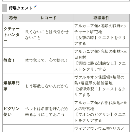
狩場クエスト
称号
レコード
取得条件
アルカニア領>咆哮の戦野>ク
クチャー
良くないことは長引かせ
チャート駐屯地
トハンタ
ないこと
【反撃の時】クエストをクリ
ー
アする
アルカニア領>忘却の幽林>三
日月村
教官！
体で覚えて、心で悟れ！
【実戦に勝る訓練なし】クエ
ストをクリアする
ヴァルキオン保護領>黎明の
爆破専門
島>遠征隊の補給基地
もう容赦しないんだから
家
【爆弾炸裂！】クエストをク
リアする
アルカニア領>西部伐採地>番
ピグリン
ペットは名前を呼んだら
人の野営地
使い
来るようにしておこう
【マオンのピグリン】クエス
トをクリアする
ヴィアアウレウム領>リカノ