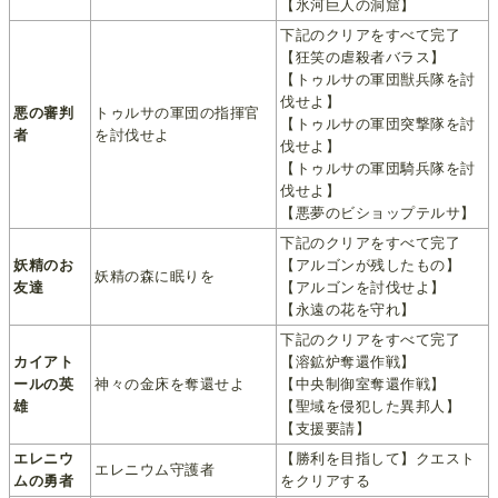
【氷河巨人の洞窟】
下記のクリアをすべて完了
【狂笑の虐殺者バラス】
【トゥルサの軍団獣兵隊を討
伐せよ】
悪の審判
トゥルサの軍団の指揮官
【トゥルサの軍団突撃隊を討
者
を討伐せよ
伐せよ】
【トゥルサの軍団騎兵隊を討
伐せよ】
【悪夢のビショップテルサ】
下記のクリアをすべて完了
妖精のお
【アルゴンが残したもの】
妖精の森に眠りを
友達
【アルゴンを討伐せよ】
【永遠の花を守れ】
下記のクリアをすべて完了
カイアト
【溶鉱炉奪還作戦】
ールの英
神々の金床を奪還せよ
【中央制御室奪還作戦】
雄
【聖域を侵犯した異邦人】
【支援要請】
エレニウ
【勝利を目指して】クエスト
エレニウム守護者
ムの勇者
をクリアする