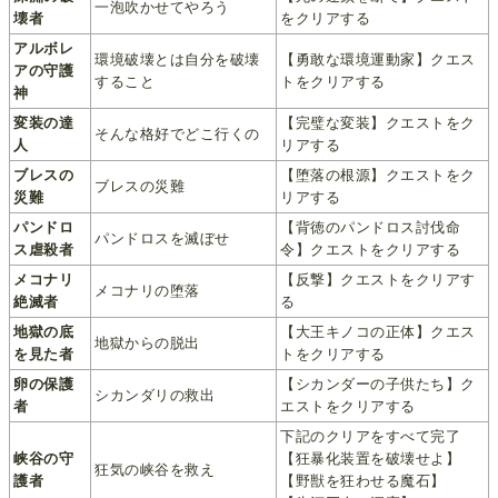
一泡吹かせてやろう
壊者
をクリアする
アルボレ
環境破壊とは自分を破壊
【勇敢な環境運動家】クエス
アの守護
すること
トをクリアする
神
変装の達
【完璧な変装】クエストをク
そんな格好でどこ行くの
人
リアする
ブレスの
【堕落の根源】クエストをク
ブレスの災難
災難
リアする
パンドロ
【背徳のパンドロス討伐命
パンドロスを滅ぼせ
ス虐殺者
令】クエストをクリアする
メコナリ
【反撃】クエストをクリアす
メコナリの堕落
絶滅者
る
地獄の底
【大王キノコの正体】クエス
地獄からの脱出
を見た者
トをクリアする
卵の保護
【シカンダーの子供たち】ク
シカンダリの救出
者
エストをクリアする
下記のクリアをすべて完了
峡谷の守
【狂暴化装置を破壊せよ】
狂気の峡谷を救え
護者
【野獣を狂わせる魔石】