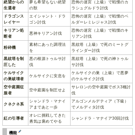
絶望からの
夢も希望もない絶望
恐怖の迷宮（上級）で戦慄のカ
生還者
の獣
ラシュグルドラ討伐
ドラゴンス
エイシャント・ドラ
恐怖の迷宮（上級）で戦慄のベ
レイヤー
ゴン討伐
ルダーレミレジャス討伐
キリアン処
恐怖の迷宮（上級）で戦慄のキ
悪神キリアン討伐
断者
リアン討伐
素材にあった調理法
黒紋塔（上級）で死のミートグ
粉砕機
を
ラインダー討伐
黒紋塔を制
悪の根源トゥルサ討
黒紋塔（上級）で死の神トゥル
圧した
伐
サ討伐
ケルサイク
ケルサイクの巣（上級）で悪夢
ケルサイクに安息を
の巣破壊者
のケルサイク討伐
空中庭園征
サレロンの空中庭園でボス3種討
空中庭園を制圧せよ
服者
伐
シャンドラ・マナイ
アルゴンメルデティア（下級）
クネクネ系
アまであと一歩
でメルディタ討伐
オレに挑戦してきた
紅の引導者
シャンドラ・マナイア30回討伐
勇気は褒めてやる
機能