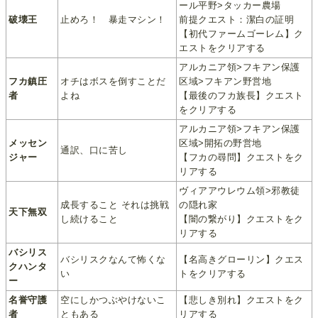
ール平野>タッカー農場
破壊王
止めろ！ 暴走マシン！
前提クエスト：潔白の証明
【初代ファームゴーレム】ク
エストをクリアする
アルカニア領>フキアン保護
フカ鎮圧
オチはボスを倒すことだ
区域>フキアン野営地
者
よね
【最後のフカ族長】クエスト
をクリアする
アルカニア領>フキアン保護
メッセン
区域>開拓の野営地
通訳、口に苦し
ジャー
【フカの尋問】クエストをク
リアする
ヴィアアウレウム領>邪教徒
成長すること それは挑戦
の隠れ家
天下無双
し続けること
【闇の繋がり】クエストをク
リアする
バシリス
バシリスクなんて怖くな
【名高きグローリン】クエス
クハンタ
い
トをクリアする
ー
名誉守護
空にしかつぶやけないこ
【悲しき別れ】クエストをク
者
ともある
リアする