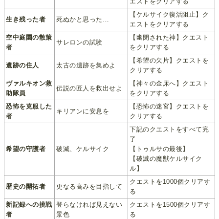
エストをクリアする
【ケルサイク復活阻止】ク
生き残った者
死ぬかと思った…
エストをクリアする
空中庭園の散策
【幽閉された神】クエスト
サレロンの試験
者
をクリアする
【希望の欠片】クエストを
遺跡の住人
太古の遺跡を集めよ
クリアする
ヴァルキオン救
【神々の金床へ】クエスト
伝説の匠人を救出せよ
助隊員
をクリアする
恐怖を克服した
【恐怖の迷宮】クエストを
キリアンに安息を
者
クリアする
下記のクエストをすべて完
了
希望の守護者
破滅、ケルサイク
【トゥルサの最後】
【破滅の魔獣ケルサイク
ル】
クエストを1000個クリアす
歴史の開拓者
更なる高みを目指して
る
新記録への挑戦
登らなければ見えない
クエストを1500個クリアす
者
景色
る