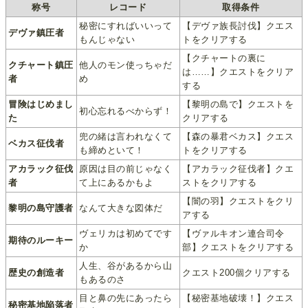
称号
レコード
取得条件
秘密にすればいいって
【デヴァ族長討伐】クエス
デヴァ鎮圧者
もんじゃない
トをクリアする
【クチャートの裏に
クチャート鎮圧
他人のモン使っちゃだ
は……】クエストをクリア
者
め
する
冒険はじめまし
【黎明の島で】クエストを
初心忘れるべからず！
た
クリアする
兜の緒は言われなくて
【森の暴君ベカス】クエス
ベカス征伐者
も締めといて！
トをクリアする
アカラック征伐
原因は目の前じゃなく
【アカラック征伐者】クエ
者
て上にあるかもよ
ストをクリアする
【闇の羽】クエストをクリ
黎明の島守護者
なんて大きな図体だ
アする
ヴェリカは初めてです
【ヴァルキオン連合司令
期待のルーキー
か
部】クエストをクリアする
人生、谷があるから山
歴史の創造者
クエスト200個クリアする
もあるのさ
目と鼻の先にあったら
【秘密基地破壊！】クエス
秘密基地陥落者