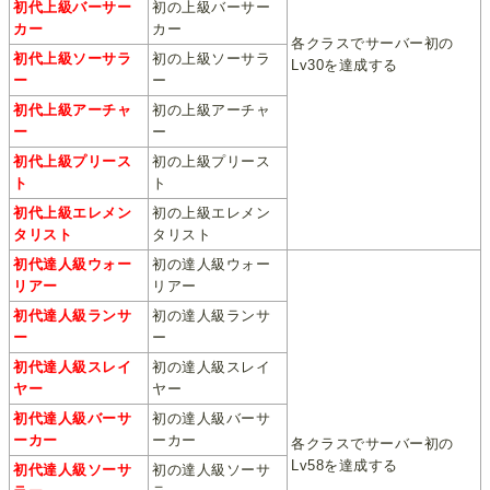
初代上級バーサー
初の上級バーサー
カー
カー
各クラスでサーバー初の
初代上級ソーサラ
初の上級ソーサラ
Lv30を達成する
ー
ー
初代上級アーチャ
初の上級アーチャ
ー
ー
初代上級プリース
初の上級プリース
ト
ト
初代上級エレメン
初の上級エレメン
タリスト
タリスト
初代達人級ウォー
初の達人級ウォー
リアー
リアー
初代達人級ランサ
初の達人級ランサ
ー
ー
初代達人級スレイ
初の達人級スレイ
ヤー
ヤー
初代達人級バーサ
初の達人級バーサ
ーカー
ーカー
各クラスでサーバー初の
Lv58を達成する
初代達人級ソーサ
初の達人級ソーサ