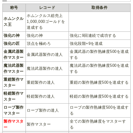
称号
レコード
取得条件
ホムンクルス総売上
ホムンクル
1,000,000ゴールドを
ス王
達成する
強化の神
強化の神
強化に9回連続で成功する
強化の匠
頂点を極めろ
強化段階+9を達成
金属武器製
金属武器の製作熟練度500を達成
金属武器製作の達人
作マスター
する
魔法武器製
魔法武器の製作熟練度500を達成
魔法武器製作の達人
作マスター
する
重鎧製作マ
重鎧製作の達人
重鎧の製作熟練度500を達成する
スター
軽鎧製作マ
軽鎧製作の達人
軽鎧の製作熟練度500を達成する
スター
ローブ製作
ローブの製作熟練度500を達成す
ローブ製作の達人
マスター
る
製作マスタ
全ての製作熟練度をマスターす
製作マスター
ー
る