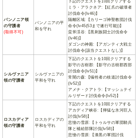
下記のクエストを10回クリアする
ミラ・アラクネア:【紅爪の破壊者
討伐命令(lv46)】
パンノニア領
隔離区域:【カリーゴ神聖教団討伐
パンノニアの平
の守護者
命令(lv45(53まで遂行可能))】
和を守れ
(取得不可)
蛮斧渓谷:【黒刺族闘士討伐命令
(lv46)】
ダゴンの神殿:【アガンティ大戦士
討伐命令(該当クエストなし)】
下記のクエストを10回クリアする
影守の古樹郡:【影守の古樹郡西部
討伐命令(lv51)】
シルヴァニア
シルヴァニアの
常闇の森:【犠牲者の枝道討伐命令
領の守護者
平和を守れ
(lv52)】
アメナ・クアトラ:【マッシュテイ
ルリザード討伐命令(lv52)】
下記のクエストを10回クリアする
アカディア峡谷:【獰猛な氷河巨人
討伐(lv58)】
ロスカディア
ロスカディアの
悲愴の雪原:【トゥルサの軍団騎兵
領の守護者
平和を守れ
隊と補給部隊討伐(lv58)】
悲愴の雪原:【漆黒の軍団討伐