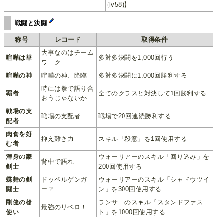
(lv58)】
戦闘と決闘
称号
レコード
取得条件
大事なのはチーム
喧嘩は華
多対多決闘を1,000回行う
ワーク
喧嘩の神
喧嘩の神、降臨
多対多決闘に1,000回勝利する
時には拳で語り合
覇者
全てのクラスと対決して1回勝利する
おうじゃないか
戦場の支
戦場の支配者
戦場で20回連続勝利する
配者
肉食を好
抑え難き力
スキル「殺意」を1回使用する
む者
渾身の豪
ウォーリアーのスキル「回り込み」を
背中で語れ
剣士
200回使用する
蝶舞の剣
ドッペルゲンガ
ウォーリアーのスキル「シャドウツイ
闘士
ー？
ン」を300回使用する
剛健の槍
ランサーのスキル「スタンドファス
最強のリベロ！
使い
ト」を1000回使用する