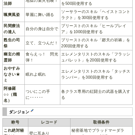
地獄の業火召喚！
法師
を500回使用する
ソーサラーのスキル「ヘイストコント
颯爽風姿
華麗に舞い踊る
ラクト」を300回使用する
民間療法
プリーストのスキル「ヒールプレイ
自分の身は自分で
の達人
ア」を1000回使用する
甦生の司
プリーストのスキル「廻天の祈祷」を
立て、立つんだ！
祭
200回使用する
幽玄の精
食らえっ！ 閃光
エレメンタリストのスキル「フラッシ
霊師
弾！
ュバレット」を200回使用する
おやすみ
エレメンタリストのスキル「タッチス
なさい★
眠れよ眠れ
ランバー」を300回使用する
ミ
阿修羅
ついにこの手
各クラス専用の紅闘士の武器を購入す
○○（職
に･･････
る
名）
ダンジョン
称号
レコード
取得条件
これ絶対秘
秘密基地でブラッドマーダラ
壁に耳あり