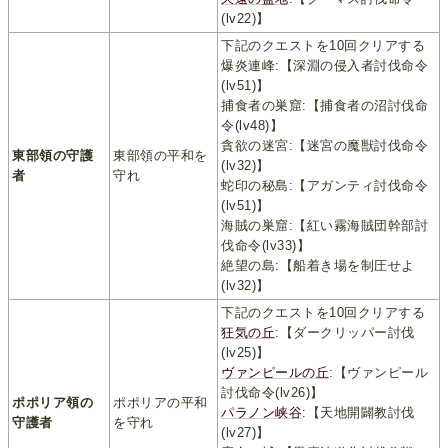
(lv22)】
下記のクエストを10回クリアする
爆炎連峰:【深淵の侵入者討伐命令
(lv51)】
捕食者の巣窟:【捕食者の沼討伐命
令(lv48)】
貪欲の迷宮:【迷宮の魔獣討伐命令
東部領の守護
東部領の平和を
(lv32)】
者
守れ
蛇印の秘島:【アガンティ討伐命令
(lv51)】
海賊の巣窟:【紅い霧海賊団幹部討
伐命令(lv33)】
絶望の島:【船着き場を制圧せよ
(lv32)】
下記のクエストを10回クリアする
狂気の丘
:【ダークリッパー討伐
(lv25)】
ヴァンピールの丘
:【ヴァンピール
討伐命令(lv26)】
ポポリア領の
ポポリアの平和
パラノン峡谷
:【天地開闢教討伐
守護者
を守れ
(lv27)】