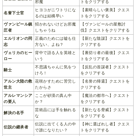
邪魔
トをクリアする
ヒヨコがニワトリにな
【素晴らしい褒美】クエス
名誉下士官
るのは結構早い
トをクリアする
ヴァンピール鎮
招かれないけどお邪魔
【ヴァンピールの屋敷討
圧者
しちゃうね
伐】クエストをクリアする
エルリオンの同
正義のためには嘘も仕
【新たな陰謀】クエストを
志
方ない、よね？
クリアする
ヴェリカのヒー
背中で語る人を英雄と
【裏切り者の最後】クエス
ロー
いう
トをクリアする
不思議ちゃんに気をつ
【反乱の首謀者】クエスト
騎士
けろ！
をクリアする
アルン大陸の救
花咲かすために苦労し
【名誉の帰還】クエストを
世主
たからさ
クリアする
アルレマンシア
ここが砂漠の真ん中
【魔法の都市へ】クエスト
の要人
か？
をクリアする
芸術品には手を触れる
【新たなる脅威】クエスト
解決の名手
な
をクリアする
伝説に出てくる人の中
【神に選ばれし者】クエス
伝説の継承者
で誰になりたい？
トをクリアする