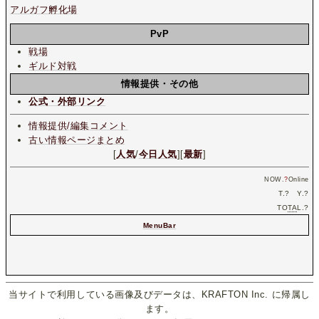
アルガフ孵化場
PvP
戦場
ギルド対戦
情報提供・その他
公式・外部リンク
情報提供/編集コメント
古い情報ページまとめ
[
人気
/
今日人気
][
最新
]
NOW.
?
Online
T.
?
Y.
?
TO
TA
L.
?
MenuBar
当サイトで利用している画像及びデータは、KRAFTON Inc. に帰属し
ます。