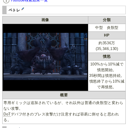
Youtube検索結果一覧
ペトレ
画像
分類
中型 炎獣型
HP
約3536万
(35,346,130)
憤怒
100%から10%減で
憤怒開始。
35秒間は憤怒持続。
憤怒終了から10%減
で再憤怒。
概要
専用ギミックは追加されているが、それ以外は普通の炎獣型と変わら
ない攻撃。
DoT
デバフ付きのブレス攻撃だけ注意すれば容易に倒せると思われ
る。