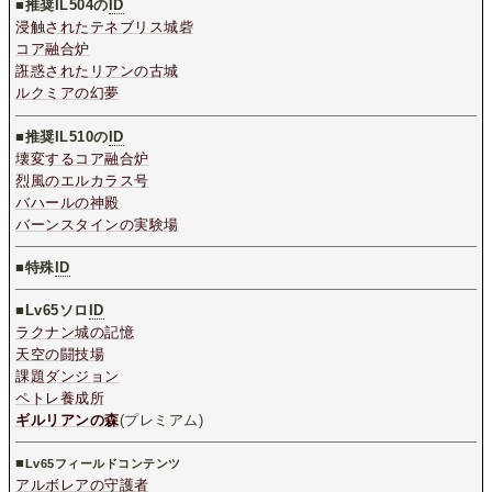
■推奨IL504の
ID
浸触されたテネブリス城砦
コア融合炉
誑惑されたリアンの古城
ルクミアの幻夢
■推奨IL510の
ID
壊変するコア融合炉
烈風のエルカラス号
バハールの神殿
バーンスタインの実験場
■特殊
ID
■
Lv65ソロ
ID
ラクナン城の記憶
天空の闘技場
課題ダンジョン
ペトレ養成所
ギルリアンの森
(プレミアム)
■
Lv65フィールドコンテンツ
アルボレアの守護者