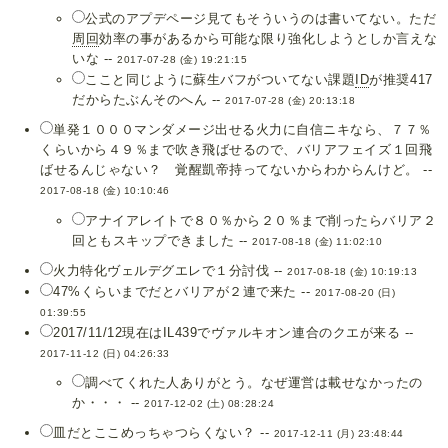
公式のアプデページ見てもそういうのは書いてない。ただ
周回
効率の事があるから可能な限り強化しようとしか言えな
いな --
2017-07-28 (金) 19:21:15
ここと同じように蘇生バフがついてない課題
ID
が推奨417
だからたぶんそのへん --
2017-07-28 (金) 20:13:18
単発１０００マンダメージ出せる火力に自信ニキなら、７７％
くらいから４９％まで吹き飛ばせるので、バリアフェイズ１回飛
ばせるんじゃない？ 覚醒凱帝持ってないからわからんけど。 --
2017-08-18 (金) 10:10:46
アナイアレイトで８０％から２０％まで削ったらバリア２
回ともスキップできました --
2017-08-18 (金) 11:02:10
火力特化ヴェルデグエレで１分討伐 --
2017-08-18 (金) 10:19:13
47%くらいまでだとバリアが２連で来た --
2017-08-20 (日)
01:39:55
2017/11/12現在はIL439でヴァルキオン連合のクエが来る --
2017-11-12 (日) 04:26:33
調べてくれた人ありがとう。なぜ運営は載せなかったの
か・・・ --
2017-12-02 (土) 08:28:24
皿だとここめっちゃつらくない？ --
2017-12-11 (月) 23:48:44