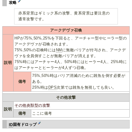
攻略
赤系背景はギミック系の攻撃、黄系背景は要注意の
通常攻撃です。
アークデヴァ召喚
HPが75%,50%,25%を下回ると、アーチャー型やヒーラー型の
アークデヴァが召喚されます。
75%,50%の召喚時には
NM
に無敵バリアが付与され、アークデ
ヴァを全員倒すことが無敵バリアが消えます。
75%時にはアーチャー4人、50%時にはヒーラー4人、25%時に
説明
はアーチャーとヒーラーが4人ずつ召喚。
75%,50%時はバリア消滅のために雑魚を倒す必要が
備考
ある。
25%時は
DPS
次第では雑魚を無視しても良い。
その他攻撃
その他炎獣型の攻撃
説明
備考
ここに備考
ID
固有ドロップ