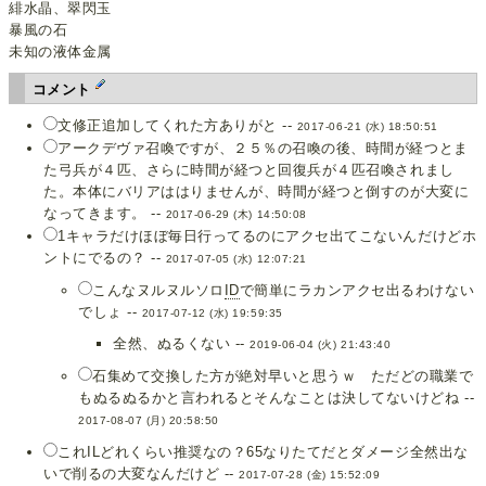
緋水晶、翠閃玉
暴風の石
未知の液体金属
コメント
文修正追加してくれた方ありがと --
2017-06-21 (水) 18:50:51
アークデヴァ召喚ですが、２５％の召喚の後、時間が経つとま
た弓兵が４匹、さらに時間が経つと回復兵が４匹召喚されまし
た。本体にバリアははりませんが、時間が経つと倒すのが大変に
なってきます。 --
2017-06-29 (木) 14:50:08
1キャラだけほぼ毎日行ってるのにアクセ出てこないんだけどホ
ントにでるの？ --
2017-07-05 (水) 12:07:21
こんなヌルヌルソロ
ID
で簡単にラカンアクセ出るわけない
でしょ --
2017-07-12 (水) 19:59:35
全然、ぬるくない --
2019-06-04 (火) 21:43:40
石集めて交換した方が絶対早いと思うｗ ただどの職業で
もぬるぬるかと言われるとそんなことは決してないけどね --
2017-08-07 (月) 20:58:50
これILどれくらい推奨なの？65なりたてだとダメージ全然出な
いで削るの大変なんだけど --
2017-07-28 (金) 15:52:09