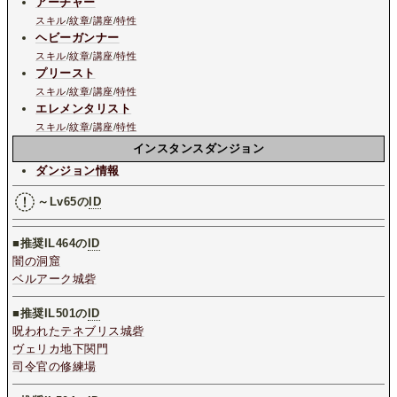
アーチャー
スキル
/
紋章
/
講座
/
特性
ヘビーガンナー
スキル
/
紋章
/
講座
/
特性
プリースト
スキル
/
紋章
/
講座
/
特性
エレメンタリスト
スキル
/
紋章
/
講座
/
特性
インスタンスダンジョン
ダンジョン情報
～Lv65の
ID
■推奨IL464の
ID
闇の洞窟
ベルアーク城砦
■推奨IL501の
ID
呪われたテネブリス城砦
ヴェリカ地下関門
司令官の修練場