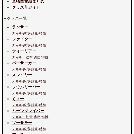
全職業簡易まとめ
クラス別ガイド
■クラス一覧
ランサー
スキル
/
紋章
/
講座
/
特性
ファイター
スキル
/
紋章
/
講座
/
特性
ウォーリアー
スキル・紋章
/
講座
/
特性
バーサーカー
スキル
/
紋章
/
講座
/
特性
スレイヤー
スキル
/
紋章
/
講座
/
特性
ソウルリーパー
スキル
/
紋章
/
講座
/
特性
くノ一
スキル
/
紋章
/
講座
/
特性
ムーングレイバー
スキル・紋章
/
講座
/
特性
ソーサラー
スキル
/
紋章
/
講座
/
特性