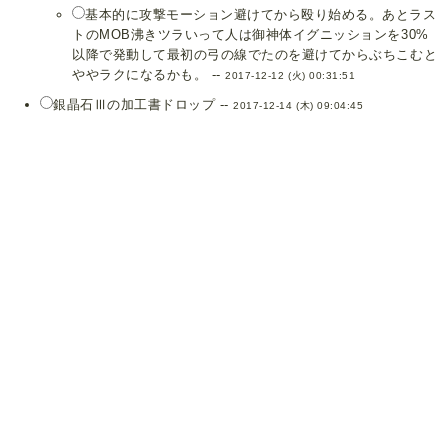
基本的に攻撃モーション避けてから殴り始める。あとラス
トのMOB沸きツラいって人は御神体イグニッションを30%
以降で発動して最初の弓の線でたのを避けてからぶちこむと
ややラクになるかも。 --
2017-12-12 (火) 00:31:51
銀晶石Ⅲの加工書ドロップ --
2017-12-14 (木) 09:04:45